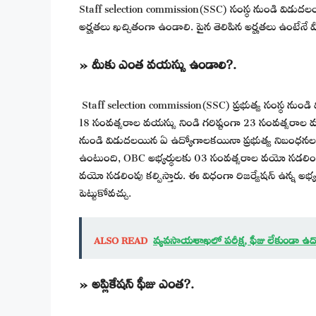
Staff selection commission(SSC) సంస్థ నుండి విడుద
అర్హతలు ఖచ్చితంగా ఉండాలి. పైన తెలిపిన అర్హతలు ఉంటేనే మీ
» మీకు ఎంత వయస్సు ఉండాలి?.
Staff selection commission(SSC) ప్రభుత్వ సంస్థ నుం
18 సంవత్సరాల వయస్సు నిండి గరిష్టంగా 23 సంవత్సరాల వయ
నుండి విడుదలయిన ఏ ఉద్యోగాలకయినా ప్రభుత్వ నిబంధనల
ఉంటుంది, OBC అభ్యర్థులకు 03 సంవత్సరాల వయో సడలింప
వయో సడలింపు కల్పిస్తారు. ఈ విధంగా రిజర్వేషన్ ఉన్న అభ్యర
పెట్టుకోవచ్చు.
ALSO READ
వ్యవసాయశాఖలో పరీక్ష, ఫీజు లేకుండా ఉద
» అప్లికేషన్ ఫీజు ఎంత?.