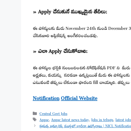
» Apply చేసుకునే ముఖ్యమైన తేదీలు:
ఈ పోస్టులకు మీరు November 24th నుండి December 31st 
చేసినవారి అప్లికేషన్స్ అంగీకరించబడవు.
» ఎలా Apply చేసుకోవాలి:
ఈ పోస్టుల భర్తీకి సంబందించిన నోటిఫికేషన్ PDF ని మీరు క్రి
అర్హతలు, వయస్సు సరిపడా ఉన్నట్లయితే మీరు ఈ పోస్టులకు appl
ఎటువంటి తప్పులు లేకుండా ఫారంని fill చాయ్యాలి. తప్పులు 
Notification
Official Website
Categories
Central Govt Jobs
Tags
Appsc
,
Appsc latest news today
,
Jobs in telugu
,
latest job
ప్రభుత్వ ఇన్సూరెన్స్ సంస్థలో భారీగా ఉద్యోగాలు | NICL Notific