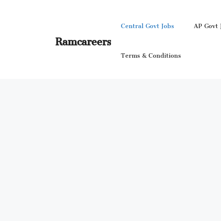
Skip
to
Central Govt Jobs
AP Govt 
content
Ramcareers
Terms & Conditions