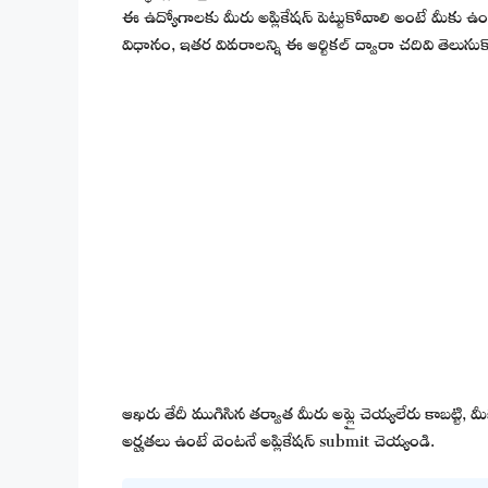
ఈ ఉద్యోగాలకు మీరు అప్లికేషన్ పెట్టుకోవాలి అంటే మీకు ఉం
విధానం, ఇతర వివరాలన్ని ఈ ఆర్టికల్ ద్వారా చదివి తెలుసుకొన
ఆఖరు తేదీ ముగిసిన తర్వాత మీరు అప్లై చెయ్యలేరు కాబట్టి,
అర్హతలు ఉంటే వెంటనే అప్లికేషన్ submit చెయ్యండి.