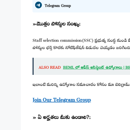
Telegram Group
»మొత్తం పోస్టుల సంఖ్య:
Staff selection commission(SSC) ప్రభుత్వ సంస్థ నుండ
పోస్టుల భర్తీ కొరకు నోటిఫికేషన్ విడుదల చెయ్యడం జరిగింది
ALSO READ
BEML లో ఆఫీస్ అసిస్టెంట్ ఉద్యోగాలు |
ఇలాంటి మరిన్ని ఉద్యోగాల సమాచారం కోసం మా టెలిగ్రామ్ 
Join Our Telegram Group
» ఏ అర్హతలు మీకు ఉండాలి?: