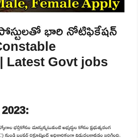
్టులతో భారి నోటిఫికేషన్
Constable
| Latest Govt jobs
 2023:
ిధ ఉద్యోగాల భర్తీకోసం చూస్తున్నటువంటి అభ్యర్థుల కోసం ప్రభుత్వరంగ
) నుండి బంపర్ రిక్రూట్మెంట్ అధికారికంగా విడుదలకావడం జరిగింది.