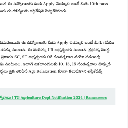
లయిన ఈ ఉద్యోగాలకు మీరు Apply చెయ్యాలి అంటే మీకు 10th pass
రు ఈ పోస్టులకు అప్లికేషన్ పెట్టుకోగలరు.
డి విడుదలయిన ఈ ఉద్యోగాలకు మీరు Apply చెయ్యాలి అంటే మీకు కనీసం
స్సు ఉండాలి. ఈ వయస్సు UR అభ్యర్థులకు ఉండాలి. ప్రభుత్వ సంస్థ
 ప్రకారం SC, ST అభ్యర్థులకు 05 సంవత్సరాల వయో సడలింపు
ు ఉంటుంది. అలాగే వికలాంగులకు 10, 13, 15 సంవత్సరాల చొప్పున
్థులు పైన తెలిపిన Age Relaxation కూడా కలుపుకొని అప్లికేషన్స్
్యోగాలు | TG Agriculture Dept Notification 2024 | Ramcareers