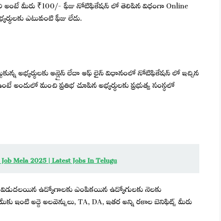
లి అంటే మీరు ₹100/- ఫీజు నోటిఫికేషన్ లో తెలిపిన విధంగా Online
్యర్థులకు ఎటువంటి ఫీజు లేదు.
కున్న అభ్యర్థులకు ఆన్లైన్ లేదా ఆఫ్ లైన్ విధానంలో నోటిఫికేషన్ లో ఇచ్చిన
 ఉంటే అందులో మంచి ప్రతిభ చూపిన అభ్యర్థులకు ప్రభుత్వ సంస్థలో
Job Mela 2025 | Latest Jobs In Telugu
డి విడుదలయిన ఉద్యోగాలకు ఎంపికయిన ఉద్యోగులకు నెలకు
ఇంటి అద్దె అలవెన్సులు, TA, DA, ఇతర అన్ని రకాల బెనిఫిట్స్ మీరు