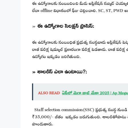
ఈ ఉద్యోగాలకు సంబందించి మీరు అప్లికేషన్ సబ్మిట్ చెయ్యా
లేదా offline విధానంలో ఫీజు చెల్లించాలి. SC, ST, PWD అభ
»
ఈ ఉద్యోగాల సెలక్షన్ ప్రాసెస్:
ఈ ఉద్యోగాలకు సంబంధిత ప్రభుత్వ సంస్థవారు అప్లికేషన్ పెట్టు
రాత పరీక్ష షెడ్యూల్ ప్రకారంగా పరీక్ష పెడతారు. రాత పరీక్ష
ఉద్యోగం ఇవ్వడం జరిగితుంది.
» శాలరీస్ ఎలా ఉంటాయి?:
ALSO READ
ఏపీలో మెగా జాబ్ మేళా 2025 | Ap Mega 
Staff selection commission(SSC) ప్రభుత్వ సంస్థ నుం
₹35,000/- జీతం ఇవ్వడం జరుగుతుంది. శాలరీతోపాటు మీకు 
పొందుతారు.