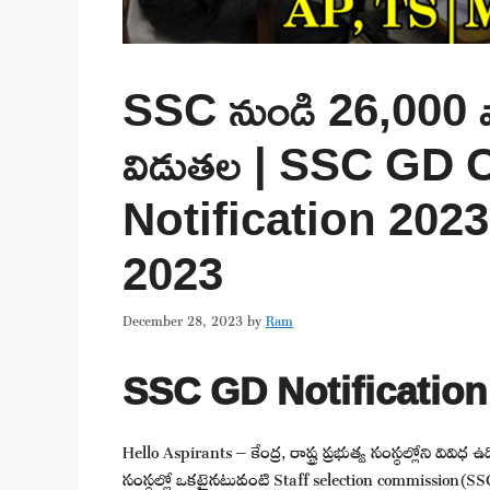
SSC నుండి 26,000 పోస
విడుతల | SSC GD 
Notification 2023
2023
December 28, 2023
by
Ram
SSC GD Notification
Hello Aspirants – కేంద్ర, రాష్ట్ర ప్రభుత్వ సంస్థల్లోని వివ
సంస్థల్లో ఒకటైనటువంటి Staff selection commission(SSC