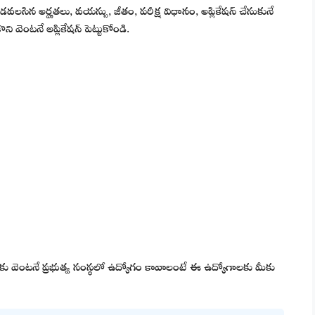
డవలసిన అర్హతలు, వయస్సు, జీతం, పరీక్ష విధానం, అప్లికేషన్ చేసుకునే
ి వెంటనే అప్లికేషన్ పెట్టుకోండి.
 మీకు వెంటనే ప్రభుత్వ సంస్థలో ఉద్యోగం కావాలంటే ఈ ఉద్యోగాలకు మీకు