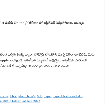
వరకు Online / Offline లో అప్లికేషన్ పెట్టుకోవాలి. ఆలస్యం
ంద ఇచ్చిన లింక్స్ ద్వారా డౌన్లోడ్ చేసుకొని పూర్తి వివరాలు చదివి, మీకు
y చెయ్యండి. అప్లికేషన్ పెట్టుకునే అభ్యర్థులు అప్లికేషన్ ఫారంలో
చేసినచో మీ అప్లికేషన్ ని తిరస్కరించడం జరుగుతుంది.
s in ap
,
latest jobs in telugu
,
SSC
,
Tspsc
,
Tspsc latest news today
ation 2023 | Latest Govt Jobs 2023