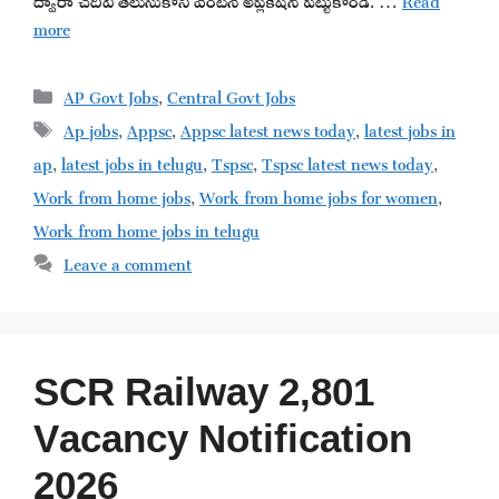
more
Categories
AP Govt Jobs
,
Central Govt Jobs
Tags
Ap jobs
,
Appsc
,
Appsc latest news today
,
latest jobs in
ap
,
latest jobs in telugu
,
Tspsc
,
Tspsc latest news today
,
Work from home jobs
,
Work from home jobs for women
,
Work from home jobs in telugu
Leave a comment
SCR Railway 2,801
Vacancy Notification
2026