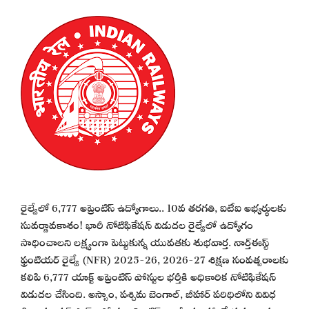
రైల్వేలో 6,777 అప్రెంటిస్ ఉద్యోగాలు.. 10వ తరగతి, ఐటీఐ అభ్యర్థులకు
సువర్ణావకాశం! భారీ నోటిఫికేషన్ విడుదల రైల్వేలో ఉద్యోగం
సాధించాలని లక్ష్యంగా పెట్టుకున్న యువతకు శుభవార్త. నార్త్‌ఈస్ట్
ఫ్రంటియర్ రైల్వే (NFR) 2025-26, 2026-27 శిక్షణ సంవత్సరాలకు
కలిపి 6,777 యాక్ట్ అప్రెంటిస్ పోస్టుల భర్తీకి అధికారిక నోటిఫికేషన్
విడుదల చేసింది. అస్సాం, పశ్చిమ బెంగాల్, బీహార్ పరిధిలోని వివిధ