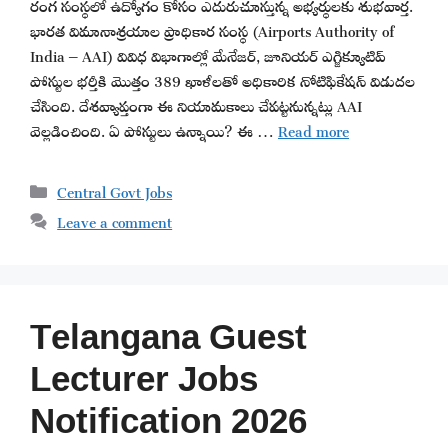
రంగ సంస్థలో ఉద్యోగం కోసం ఎదురుచూస్తున్న అభ్యర్థులకు శుభవార్త.
భారత విమానాశ్రయాల ప్రాధికార సంస్థ (Airports Authority of
India – AAI) వివిధ విభాగాల్లో మేనేజర్, జూనియర్ ఎగ్జిక్యూటివ్
పోస్టుల భర్తీకి మొత్తం 389 ఖాళీలతో అధికారిక నోటిఫికేషన్ విడుదల
చేసింది. దేశవ్యాప్తంగా ఈ నియామకాలు చేపట్టనున్నట్లు AAI
వెల్లడించింది. ఏ పోస్టులు ఉన్నాయి? ఈ …
Read more
Categories
Central Govt Jobs
Leave a comment
Telangana Guest
Lecturer Jobs
Notification 2026