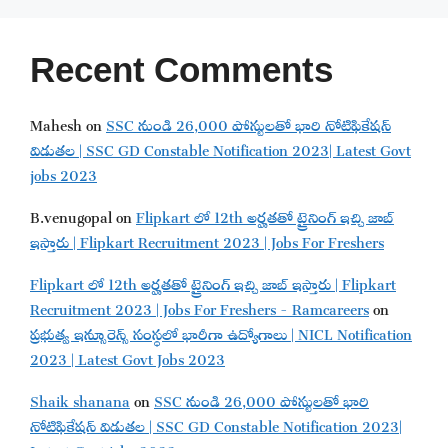
Recent Comments
Mahesh
on
SSC నుండి 26,000 పోస్టులతో భారి నోటిఫికేషన్
విడుతల | SSC GD Constable Notification 2023| Latest Govt
jobs 2023
B.venugopal
on
Flipkart లో 12th అర్హతతో ట్రైనింగ్ ఇచ్చి జాబ్
ఇస్తారు | Flipkart Recruitment 2023 | Jobs For Freshers
Flipkart లో 12th అర్హతతో ట్రైనింగ్ ఇచ్చి జాబ్ ఇస్తారు | Flipkart
Recruitment 2023 | Jobs For Freshers - Ramcareers
on
ప్రభుత్వ ఇన్సూరెన్స్ సంస్థలో భారీగా ఉద్యోగాలు | NICL Notification
2023 | Latest Govt Jobs 2023
Shaik shanana
on
SSC నుండి 26,000 పోస్టులతో భారి
నోటిఫికేషన్ విడుతల | SSC GD Constable Notification 2023|