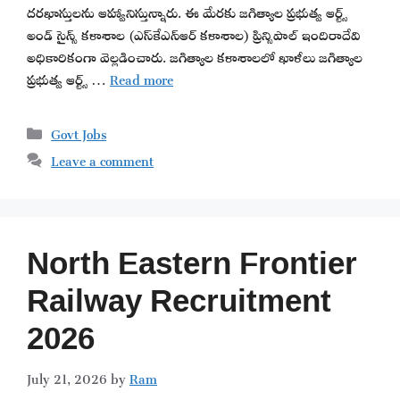
దరఖాస్తులను ఆహ్వానిస్తున్నారు. ఈ మేరకు జగిత్యాల ప్రభుత్వ ఆర్ట్స్
అండ్ సైన్స్ కళాశాల (ఎస్‌కేఎన్‌ఆర్ కళాశాల) ప్రిన్సిపాల్ ఇందిరాదేవి
అధికారికంగా వెల్లడించారు. జగిత్యాల కళాశాలలో ఖాళీలు జగిత్యాల
ప్రభుత్వ ఆర్ట్స్ …
Read more
Categories
Govt Jobs
Leave a comment
North Eastern Frontier
Railway Recruitment
2026
July 21, 2026
by
Ram