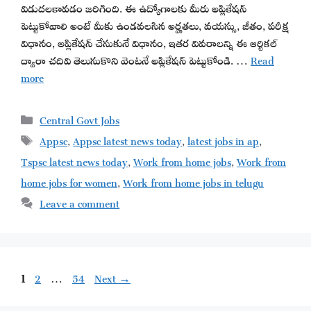
విడుదలకావడం జరిగింది. ఈ ఉద్యోగాలకు మీరు అప్లికేషన్
పెట్టుకోవాలి అంటే మీకు ఉండవలసిన అర్హతలు, వయస్సు, జీతం, పరీక్ష
విధానం, అప్లికేషన్ చేసుకునే విధానం, ఇతర వివరాలన్ని ఈ ఆర్టికల్
ద్వారా చదివి తెలుసుకొని వెంటనే అప్లికేషన్ పెట్టుకోండి. …
Read
more
Categories
Central Govt Jobs
Tags
Appsc
,
Appsc latest news today
,
latest jobs in ap
,
Tspsc latest news today
,
Work from home jobs
,
Work from
home jobs for women
,
Work from home jobs in telugu
Leave a comment
Page
Page
Page
1
2
…
54
Next
→