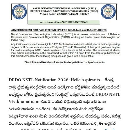
DRDO NSTL Notification 2026: Hello Aspirants – కేంద్ర,
రాష్ట్ర ప్రభుత్వ సంస్థల్లోని వివిధ ఉద్యోగాల భర్తీకోసం చూస్తున్నటువంటి
అభ్యర్థుల కోసం ప్రభుత్వరంగ సంస్థల్లో ఒకటైనటువంటి DRDO NSTL
Visakhapatnam నుండి బంపర్ రిక్రూట్మెంట్ అధికారికంగా
విడుదలకావడం జరిగింది. ఈ ఉద్యోగాలకు మీరు అప్లికేషన్
పెట్టుకోవాలి అంటే మీకు ఉండవలసిన అర్హతలు, వయస్సు, జీతం, పరీక్ష
విధానం, అప్లికేషన్ చేసుకునే విధానం, ఇతర వివరాలన్ని ఈ ఆర్టికల్
ద్వారా చదివి తెలుసుకొని వెంటనే అప్లికేషన్ పెట్టుకోండి. …
Read