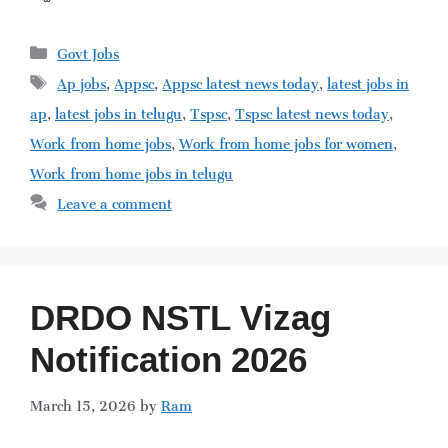
Categories
Govt Jobs
Tags
Ap jobs
,
Appsc
,
Appsc latest news today
,
latest jobs in
ap
,
latest jobs in telugu
,
Tspsc
,
Tspsc latest news today
,
Work from home jobs
,
Work from home jobs for women
,
Work from home jobs in telugu
Leave a comment
DRDO NSTL Vizag
Notification 2026
March 15, 2026
by
Ram