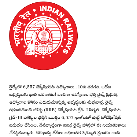
రైల్వేలో 6,557 టెక్నీషియన్ ఉద్యోగాలు.. 10వ తరగతి, ఐటీఐ
అభ్యర్థులకు భారీ అవకాశం! భారీగా ఉద్యోగాల భర్తీ రైల్వే ప్రభుత్వ
ఉద్యోగాల కోసం ఎదురుచూస్తున్న అభ్యర్థులకు శుభవార్త. రైల్వే
రిక్రూట్‌మెంట్ బోర్డు (RRB) టెక్నీషియన్ గ్రేడ్-I సిగ్నల్, టెక్నీషియన్
గ్రేడ్-III పోస్టుల భర్తీకి మొత్తం 6,557 ఖాళీలతో షార్ట్ నోటిఫికేషన్
విడుదల చేసింది. దేశవ్యాప్తంగా వివిధ రైల్వే జోన్లలో ఈ నియామకాలు
చేపట్టనున్నారు. దరఖాస్తు తేదీలు అధికారిక షెడ్యూల్ ప్రకారం జూన్