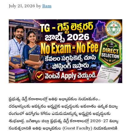
July 21, 2026
by
Ram
ప్రభుత్వ డిగ్రీ కళాశాలల్లో అతిథి అధ్యాపకుల నియామకం..
దరఖాస్తులకు ఆహ్వానం అర్హులైన అభ్యర్థులకు అవకాశం ఉన్నత విద్యా
రంగంలో ఉద్యోగం కోసం ఎదురుచూస్తున్న అర్హులైన అభ్యర్థులకు
శుభవార్త. జగిత్యాల జిల్లా ప్రభుత్వ డిగ్రీ కళాశాలల్లో 2026-27 విద్యా
సంవత్సరానికి అతిథి అధ్యాపకుల (Guest Faculty) నియామకానికి