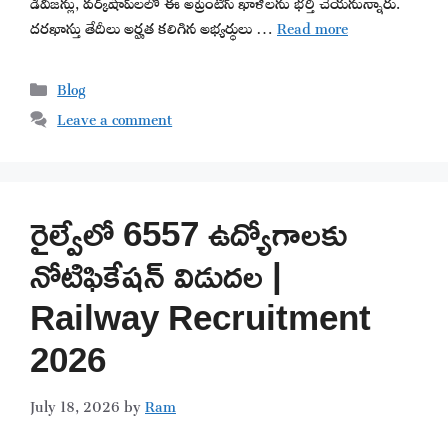
డివిజన్లు, వర్క్‌షాప్‌లలో ఈ అప్రెంటిస్ ఖాళీలను భర్తీ చేయనున్నారు.
దరఖాస్తు తేదీలు అర్హత కలిగిన అభ్యర్థులు …
Read more
Categories
Blog
Leave a comment
రైల్వేలో 6557 ఉద్యోగాలకు
నోటిఫికేషన్ విడుదల |
Railway Recruitment
2026
July 18, 2026
by
Ram