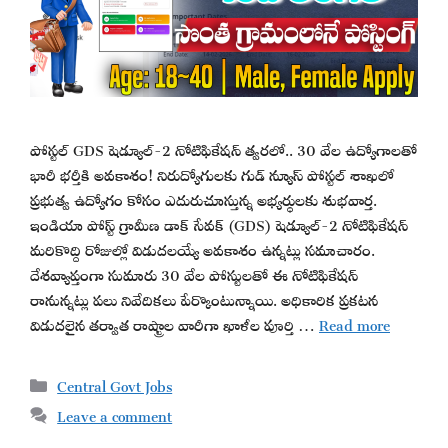
పోస్టల్ GDS షెడ్యూల్-2 నోటిఫికేషన్ త్వరలో.. 30 వేల ఉద్యోగాలతో
భారీ భర్తీకి అవకాశం! నిరుద్యోగులకు గుడ్ న్యూస్ పోస్టల్ శాఖలో
ప్రభుత్వ ఉద్యోగం కోసం ఎదురుచూస్తున్న అభ్యర్థులకు శుభవార్త.
ఇండియా పోస్ట్ గ్రామీణ డాక్ సేవక్ (GDS) షెడ్యూల్-2 నోటిఫికేషన్
మరికొద్ది రోజుల్లో విడుదలయ్యే అవకాశం ఉన్నట్లు సమాచారం.
దేశవ్యాప్తంగా సుమారు 30 వేల పోస్టులతో ఈ నోటిఫికేషన్
రానున్నట్లు పలు నివేదికలు పేర్కొంటున్నాయి. అధికారిక ప్రకటన
విడుదలైన తర్వాత రాష్ట్రాల వారీగా ఖాళీల పూర్తి …
Read more
Categories
Central Govt Jobs
Leave a comment