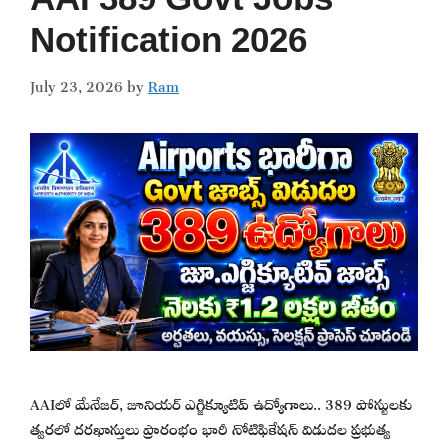
Notification 2026
July 23, 2026
by
Ram
AAIలో మేనేజర్, జూనియర్ ఎగ్జిక్యూటివ్ ఉద్యోగాలు.. 389 పోస్టులకు
త్వరలో దరఖాస్తులు ప్రారంభం భారీ నోటిఫికేషన్ విడుదల ప్రభుత్వ