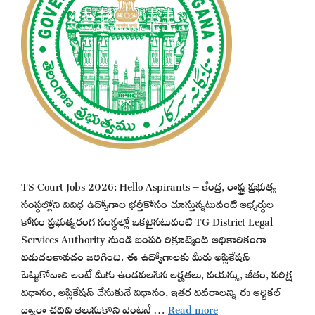
TS Court Jobs 2026: Hello Aspirants – కేంద్ర, రాష్ట్ర ప్రభుత్వ
సంస్థల్లోని వివిధ ఉద్యోగాల భర్తీకోసం చూస్తున్నటువంటి అభ్యర్థుల
కోసం ప్రభుత్వరంగ సంస్థల్లో ఒకటైనటువంటి TG District Legal
Services Authority నుండి బంపర్ రిక్రూట్మెంట్ అధికారికంగా
విడుదలకావడం జరిగింది. ఈ ఉద్యోగాలకు మీరు అప్లికేషన్
పెట్టుకోవాలి అంటే మీకు ఉండవలసిన అర్హతలు, వయస్సు, జీతం, పరీక్ష
విధానం, అప్లికేషన్ చేసుకునే విధానం, ఇతర వివరాలన్ని ఈ ఆర్టికల్
ద్వారా చదివి తెలుసుకొని వెంటనే …
Read more