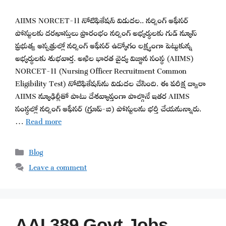
AIIMS NORCET-11 నోటిఫికేషన్ విడుదల.. నర్సింగ్ ఆఫీసర్
పోస్టులకు దరఖాస్తులు ప్రారంభం నర్సింగ్ అభ్యర్థులకు గుడ్ న్యూస్
ప్రభుత్వ ఆస్పత్రుల్లో నర్సింగ్ ఆఫీసర్ ఉద్యోగం లక్ష్యంగా పెట్టుకున్న
అభ్యర్థులకు శుభవార్త. అఖిల భారత వైద్య విజ్ఞాన సంస్థ (AIIMS)
NORCET-11 (Nursing Officer Recruitment Common
Eligibility Test) నోటిఫికేషన్‌ను విడుదల చేసింది. ఈ పరీక్ష ద్వారా
AIIMS న్యూఢిల్లీతో పాటు దేశవ్యాప్తంగా పాల్గొనే ఇతర AIIMS
సంస్థల్లో నర్సింగ్ ఆఫీసర్ (గ్రూప్-బి) పోస్టులను భర్తీ చేయనున్నారు.
…
Read more
Categories
Blog
Leave a comment
AAI 389 Govt Jobs