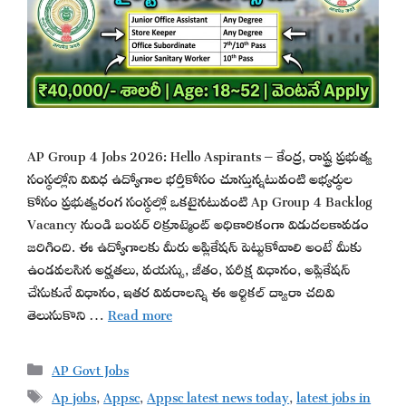
AP Group 4 Jobs 2026: Hello Aspirants – కేంద్ర, రాష్ట్ర ప్రభుత్వ
సంస్థల్లోని వివిధ ఉద్యోగాల భర్తీకోసం చూస్తున్నటువంటి అభ్యర్థుల
కోసం ప్రభుత్వరంగ సంస్థల్లో ఒకటైనటువంటి Ap Group 4 Backlog
Vacancy నుండి బంపర్ రిక్రూట్మెంట్ అధికారికంగా విడుదలకావడం
జరిగింది. ఈ ఉద్యోగాలకు మీరు అప్లికేషన్ పెట్టుకోవాలి అంటే మీకు
ఉండవలసిన అర్హతలు, వయస్సు, జీతం, పరీక్ష విధానం, అప్లికేషన్
చేసుకునే విధానం, ఇతర వివరాలన్ని ఈ ఆర్టికల్ ద్వారా చదివి
తెలుసుకొని …
Read more
Categories
AP Govt Jobs
Tags
Ap jobs
,
Appsc
,
Appsc latest news today
,
latest jobs in