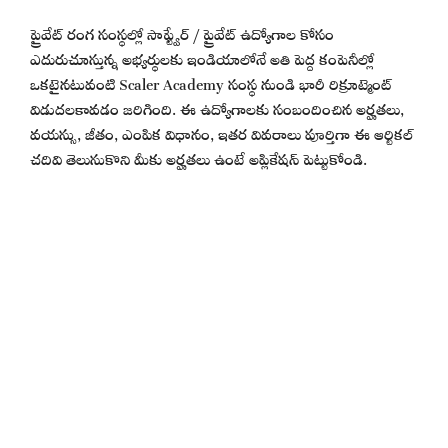
ప్రైవేట్ రంగ సంస్థల్లో సాఫ్ట్వేర్ / ప్రైవేట్ ఉద్యోగాల కోసం
ఎదురుచూస్తున్న అభ్యర్థులకు ఇండియాలోనే అతి పెద్ద కంపెనీల్లో
ఒకటైనటువంటి Scaler Academy సంస్థ నుండి భారీ రిక్రూట్మెంట్
విడుదలకావడం జరిగింది. ఈ ఉద్యోగాలకు సంబందించిన అర్హతలు,
వయస్సు, జీతం, ఎంపిక విధానం, ఇతర వివరాలు పూర్తిగా ఈ ఆర్టికల్
చదివి తెలుసుకొని మీకు అర్హతలు ఉంటే అప్లికేషన్ పెట్టుకోండి.