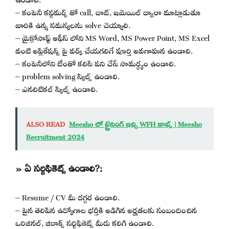
– కంపెనీ కస్టమర్స్ తో call, చాట్, ఇమెయిల్ ద్వారా మాట్లాడుతూ
వారికి ఉన్న సమస్యలను solve చెయ్యాలి.
– మైక్రోసాఫ్ట్ ఆఫీస్ లోని MS Word, MS Power Point, MS Excel
వంటి అప్లికేషన్స్ పై వర్క్ చేయగలిగే పూర్తి అవగాహన ఉండాలి.
– కంపెనీలోని టీంతో కలిసి పని చేసే సామర్ధ్యం ఉండాలి.
– problem solving స్కిల్స్ ఉండాలి.
– ఎనలిటికల్ స్కిల్స్ ఉండాలి.
ALSO READ
Meesho లో ట్రైనింగ్ ఇచ్చి WFH జాబ్స్ | Meesho
Recruitment 2024
» ఏ సర్టిఫికెట్స్ ఉండాలి?:
– Resume / CV మీ దగ్గర ఉండాలి.
– పైన తెలిపిన ఉద్యోగాల భర్తీకి అడిగిన అర్హతలకు సంబందించిన
ఒరిజినల్, జిరాక్స్ సర్టిఫికెట్స్ మీరు కలిగి ఉండాలి.