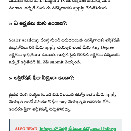
ఉండాలి. అప్పుడే మీరు ఈ ఉద్యోగాలకు apply చేసుకోగలరు.
» ఏ అర్హతలు మీకు ఉండాలి?:
Scaler Academy సంస్థ నుండి విడుదలయిన ఉద్యోగాలకు అప్లికేషన్
పెట్టుకోవడానికి మీరు apply చెయ్యాలి అంటే మీకు Any Degree
అర్హతలు ఖచ్చితంగా ఉండాలి. కావున పైన తెలిపిన అర్హతలు ఉన్నవారు
ఇప్పుడే అప్లికేషన్ fill చేసి submit చెయ్యండి.
» అప్లికేషన్ ఫీజు ఏమైనా ఉందా?:
ప్రైవేట్ రంగ సంస్థల నుండి విడుదలయిన ఉద్యోగాలకు మీరు apply
చెయ్యాలి అంటే ఎటువంటి ఫీజు pay చెయ్యాల్సిన అవసరం లేదు.
అందరూ ఫ్రీగా అప్లికేషన్స్ పెట్టుకోవచ్చు.
ALSO READ
Infosys లో పరీక్ష లేకుండా ఉద్యోగాలు | Infosys