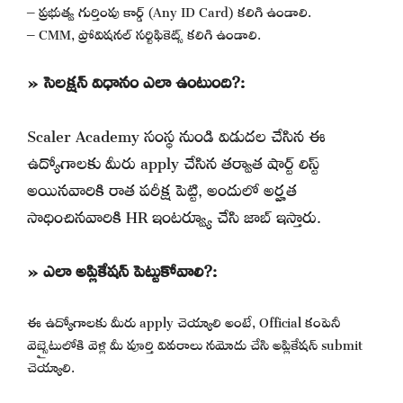
– ప్రభుత్వ గుర్తింపు కార్డ్ (Any ID Card) కలిగి ఉండాలి.
– CMM, ప్రోవిషనల్ సర్టిఫికెట్స్ కలిగి ఉండాలి.
» సెలక్షన్ విధానం ఎలా ఉంటుంది?:
Scaler Academy సంస్థ నుండి విడుదల చేసిన ఈ
ఉద్యోగాలకు మీరు apply చేసిన తర్వాత షార్ట్ లిస్ట్
అయినవారికి రాత పరీక్ష పెట్టి, అందులో అర్హత
సాధించినవారికి HR ఇంటర్వ్యూ చేసి జాబ్ ఇస్తారు.
» ఎలా అప్లికేషన్ పెట్టుకోవాలి?:
ఈ ఉద్యోగాలకు మీరు apply చెయ్యాలి అంటే, Official కంపెనీ
వెబ్సైటులోకి వెళ్లి మీ పూర్తి వివరాలు నమోదు చేసి అప్లికేషన్ submit
చెయ్యాలి.