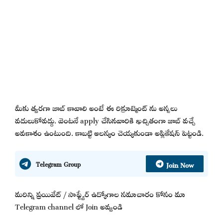
మీకు త్వరగా జాబ్ కావాలి అంటే ఈ రిక్రూట్మెంట్ ను అస్సలు
వదులుకోవద్దు. వెంటనే apply చేసినవారికి ఖచ్చితంగా జాబ్ వచ్చే
అవకాశం ఉంటుంది. కాబట్టి ఆలస్యం చెయ్యకుండా అప్లికేషన్ పెట్టండి.
Join Now
Telegram Group
మరిన్ని ప్రయివేట్ / సాఫ్ట్వేర్ ఉద్యోగాల సమాచారం కోసం మా
Telegram channel లో Join అవ్వండి