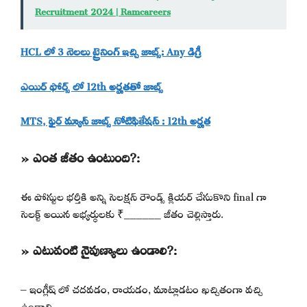
Recruitment 2024 | Ramcareers
HCL లో 3 నెలలు ట్రైనింగ్ ఇచ్చి జాబ్స్: Any డిగ్రీ
ఎయిర్ ఫోర్స్ లో 12th అర్హతతో జాబ్స్
MTS, ఫైర్ మ్యాన్ జాబ్స్ నోటిఫికేషన్ : 12th అర్హత
» ఎంత జీతం ఉంటుంది?:
ఈ పోస్టుల భర్తీకి అన్ని సెలక్షన్ రౌండ్స్ క్లియర్ చేసుకొని final గా
సెలక్ట్ అయిన అభ్యర్థులకు ₹______ జీతం చెల్లిస్తారు.
» ఎటువంటి నైపుణ్యాలు ఉండాలి?:
– ఇంగ్లీష్ లో చదవడం, రాయడం, మాట్లాడటం ఖచ్చితంగా వచ్చి
ఉండాలి.