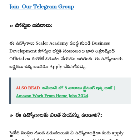
Join Our Telegram Group
» పోస్టుల వివరాలు:
ఈ ఉద్యోగాలు Scaler Academy సంస్థ నుండి Business
Development పోస్టుల భర్తీకి సంబందించి భారీ రిక్రూట్మెంట్
Official గా ఈరోజే విడుదల చేయడం జరిగింది. ఈ ఉద్యోగాలకు
అర్హతలు ఉన్న అందరూ Apply చేసుకోవచ్చు.
ALSO READ
అమెజాన్ లో 8 వారాలు ట్రైనింగ్ ఇచ్చి జాబ్ |
Amazon Work From Home Jobs 2024
» ఈ ఉద్యోగాలకు ఎంత వయస్సు ఉండాలి?:
ప్రైవేట్ సంస్థల నుండి విడుదలయిన ఏ ఉద్యోగాలకైనా మీరు apply
చెయ్యాలి అంటే మీకు కనిష్టంగా 18 సంవత్సరాల వయస్సు నిండి