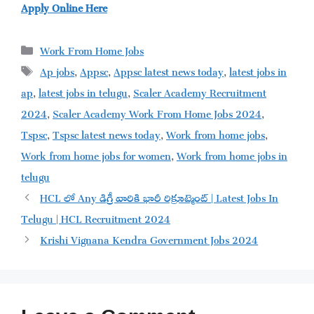
Apply Online Here
Categories
Work From Home Jobs
Tags
Ap jobs
,
Appsc
,
Appsc latest news today
,
latest jobs in
ap
,
latest jobs in telugu
,
Scaler Academy Recruitment
2024
,
Scaler Academy Work From Home Jobs 2024
,
Tspsc
,
Tspsc latest news today
,
Work from home jobs
,
Work from home jobs for women
,
Work from home jobs in
telugu
HCL లో Any డిగ్రీ వారికి భారీ రిక్రూట్మెంట్ | Latest Jobs In
Telugu | HCL Recruitment 2024
Krishi Vignana Kendra Government Jobs 2024