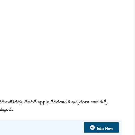
వదులుకోవద్దు. వెంటనే apply చేసినవారికి ఖచ్చితంగా జాబ్ వచ్చే
ెట్టండి.
Join Now