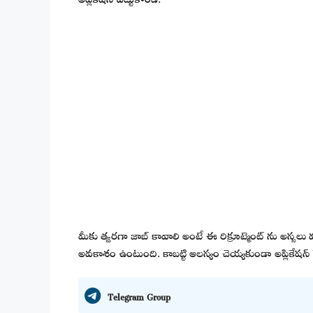
మీకు త్వరగా జాబ్ కావాలి అంటే ఈ రిక్రూట్మెంట్ ను అస్సలు 
అవకాశం ఉంటుంది. కాబట్టి ఆలస్యం చెయ్యకుండా అప్లికేషన్ ప
Telegram Group