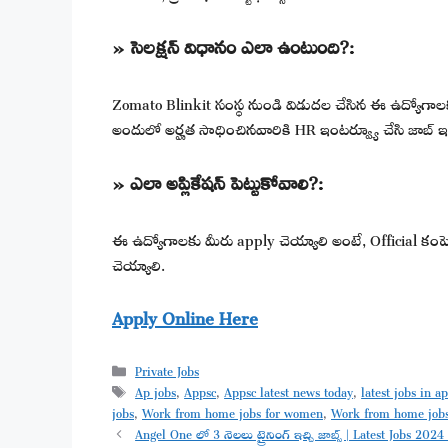
» సెలక్షన్ విధానం ఎలా ఉంటుంది?:
Zomato Blinkit సంస్థ నుండి విడుదల చేసిన ఈ ఉద్యోగాలకు మీ
అందులో అర్హత సాధించినవారికి HR ఇంటర్వ్యూ చేసి జాబ్ ఇస
» ఎలా అప్లికేషన్ పెట్టుకోవాలి?:
ఈ ఉద్యోగాలకు మీరు apply చెయ్యాలి అంటే, Official కంపెనీ వ
చెయ్యాలి.
Apply Online Here
Categories
Private Jobs
Tags
Ap jobs
,
Appsc
,
Appsc latest news today
,
latest jobs in a
jobs
,
Work from home jobs for women
,
Work from home jobs
Angel One లో 3 నెలలు ట్రైనింగ్ ఇచ్చి జాబ్స్ | Latest Jobs 2