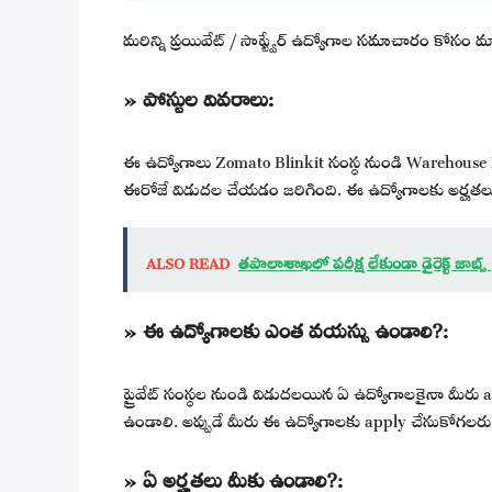
మరిన్ని ప్రయివేట్ / సాఫ్ట్వేర్ ఉద్యోగాల సమాచారం కోసం
» పోస్టుల వివరాలు:
ఈ ఉద్యోగాలు Zomato Blinkit సంస్థ నుండి Warehouse Part
ఈరోజే విడుదల చేయడం జరిగింది. ఈ ఉద్యోగాలకు అర్హతల
ALSO READ
తపాలాశాఖలో పరీక్ష లేకుండా డైరెక్ట్ జాబ్
» ఈ ఉద్యోగాలకు ఎంత వయస్సు ఉండాలి?:
ప్రైవేట్ సంస్థల నుండి విడుదలయిన ఏ ఉద్యోగాలకైనా మీరు 
ఉండాలి. అప్పుడే మీరు ఈ ఉద్యోగాలకు apply చేసుకోగలరు
» ఏ అర్హతలు మీకు ఉండాలి?: