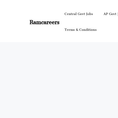
Skip
to
Central Govt Jobs
AP Govt 
content
Ramcareers
Terms & Conditions