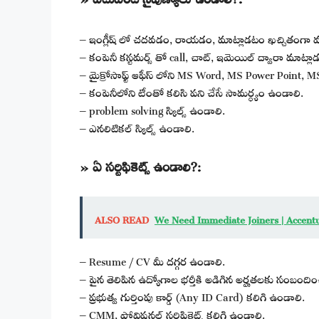
– ఇంగ్లీష్ లో చదవడం, రాయడం, మాట్లాడటం ఖచ్చితంగా వచ
– కంపెనీ కస్టమర్స్ తో call, చాట్, ఇమెయిల్ ద్వారా మాట్ల
– మైక్రోసాఫ్ట్ ఆఫీస్ లోని MS Word, MS Power Point, MS
– కంపెనీలోని టీంతో కలిసి పని చేసే సామర్ధ్యం ఉండాలి.
– problem solving స్కిల్స్ ఉండాలి.
– ఎనలిటికల్ స్కిల్స్ ఉండాలి.
» ఏ సర్టిఫికెట్స్ ఉండాలి?:
ALSO READ
We Need Immediate Joiners | Accent
– Resume / CV మీ దగ్గర ఉండాలి.
– పైన తెలిపిన ఉద్యోగాల భర్తీకి అడిగిన అర్హతలకు సంబందించిన 
– ప్రభుత్వ గుర్తింపు కార్డ్ (Any ID Card) కలిగి ఉండాలి.
– CMM, ప్రోవిషనల్ సర్టిఫికెట్స్ కలిగి ఉండాలి.