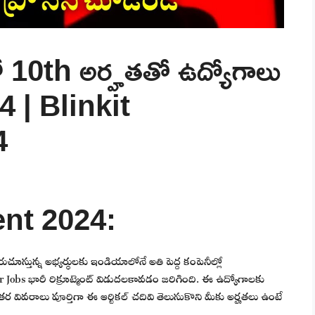
10th అర్హతతో ఉద్యోగాలు
 | Blinkit
4
ent 2024:
దురుచూస్తున్న అభ్యర్థులకు ఇండియాలోనే అతి పెద్ద కంపెనీల్లో
obs భారీ రిక్రూట్మెంట్ విడుదలకావడం జరిగింది. ఈ ఉద్యోగాలకు
 వివరాలు పూర్తిగా ఈ ఆర్టికల్ చదివి తెలుసుకొని మీకు అర్హతలు ఉంటే