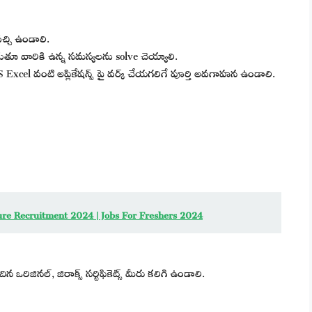
్చి ఉండాలి.
ాడుతూ వారికి ఉన్న సమస్యలను solve చెయ్యాలి.
 Excel వంటి అప్లికేషన్స్ పై వర్క్ చేయగలిగే పూర్తి అవగాహన ఉండాలి.
ure Recruitment 2024 | Jobs For Freshers 2024
ఒరిజినల్, జిరాక్స్ సర్టిఫికెట్స్ మీరు కలిగి ఉండాలి.