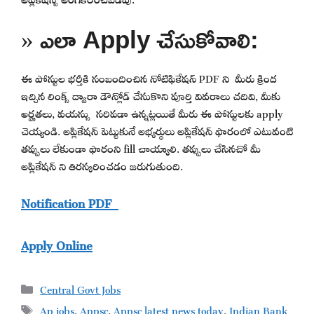
» ఎలా Apply చేసుకోవాలి:
ఈ పోస్టుల భర్తీకి సంబందించిన నోటిఫికేషన్ PDF ని మీరు క్రింద
ఇచ్చిన లింక్స్ ద్వారా డౌన్లోడ్ చేసుకొని పూర్తి వివరాలు చదివి, మీకు
అర్హతలు, వయస్సు సరిపడా ఉన్నట్లయితే మీరు ఈ పోస్టులకు apply
చెయ్యండి. అప్లికేషన్ పెట్టుకునే అభ్యర్థులు అప్లికేషన్ ఫారంలో ఎటువంటి
తప్పులు లేకుండా ఫారంని fill చాయ్యాలి. తప్పులు చేసినచో మీ
అప్లికేషన్ ని తిరస్కరించడం జరుగుతుంది.
Notification PDF
Apply Online
Categories
Central Govt Jobs
Tags
Ap jobs
,
Appsc
,
Appsc latest news today
,
Indian Bank