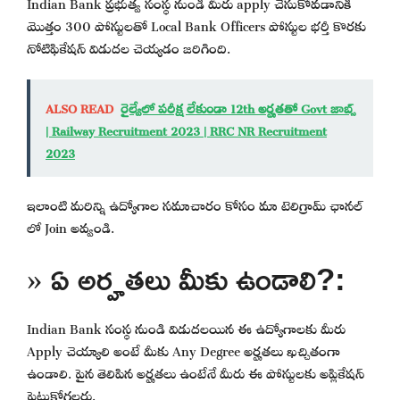
Indian Bank ప్రభుత్వ సంస్థ నుండి మీరు apply చేసుకోవడానికి
మొత్తం 300 పోస్టులతో Local Bank Officers పోస్టుల భర్తీ కొరకు
నోటిఫికేషన్ విడుదల చెయ్యడం జరిగింది.
ALSO READ
రైల్వేలో పరీక్ష లేకుండా 12th అర్హతతో Govt జాబ్స్
| Railway Recruitment 2023 | RRC NR Recruitment
2023
ఇలాంటి మరిన్ని ఉద్యోగాల సమాచారం కోసం మా టెలిగ్రామ్ ఛానల్
లో Join అవ్వండి.
» ఏ అర్హతలు మీకు ఉండాలి?:
Indian Bank సంస్థ నుండి విడుదలయిన ఈ ఉద్యోగాలకు మీరు
Apply చెయ్యాలి అంటే మీకు Any Degree అర్హతలు ఖచ్చితంగా
ఉండాలి. పైన తెలిపిన అర్హతలు ఉంటేనే మీరు ఈ పోస్టులకు అప్లికేషన్
పెట్టుకోగలరు.