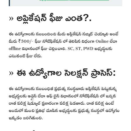
» అప్లికేషన్ ఫీజు ఎంత?.
ఈ ఉద్యోగాలకు సంబందించి మీరు అప్లికేషన్ సబ్మిట్ చెయ్యాలి అంటే
మీరు ₹500/- ఫీజు నోటిఫికేషన్ లో తెలిపిన విధంగా Online లేదా
offline విధానంలో ఫీజు చెల్లించాలి. SC, ST, PWD అభ్యర్థులకు
ఎటువంటి ఫీజు లేదు.
» ఈ ఉద్యోగాల సెలక్షన్ ప్రాసెస్:
ఈ ఉద్యోగాలకు సంబంధిత ప్రభుత్వ సంస్థవారు అప్లికేషన్ పెట్టుకున్న
అభ్యర్థులకు ఆన్లైన్ లేదా ఆఫ్ లైన్ విధానంలో నోటిఫికేషన్ లో ఇచ్చిన
రాత పరీక్ష షెడ్యూల్ ప్రకారంగా పరీక్ష పెడతారు. రాత పరీక్ష ఉంటే
అందులో మంచి ప్రతిభ చూపిన అభ్యర్థులకు ప్రభుత్వ సంస్థలో ఉద్యోగం
ఇవ్వడం జరిగితుంది.