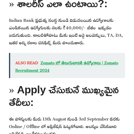
» శాలరీస్ ఎలా ఉంటాయి?:
Indian Bank ప్రభుత్వ సంస్థ నుండి విడుదలయిన ఉద్యోగాలకు
ఎంపికయిన ఉద్యోగులకు నెలకు ₹40,000/- జీతం ఇవ్వడం
జరుగుతుంది. శాలరీతోపాటు మీకు ఇంటి అద్దె అలవెన్సులు, TA, DA,
ఇతర అన్ని రకాల బెనిఫిట్స్ మీరు పొందుతారు.
ALSO READ
Zomato లో తెలుగువారికి ఉద్యోగాలు | Zomato
Recruitment 2024
» Apply చేసుకునే ముఖ్యమైన
తేదీలు:
ఈ పోస్టులకు మీరు 13th August నుండి 3rd September వరకు
Online / Offline లో అప్లికేషన్ పెట్టుకోవాలి. ఆలస్యం చేసినవారి
అప్లికేషన్స్ అంగీకరించబడవు.