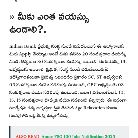
» మీకు ఎంత వయస్సు
ఉండాలి?.
Indian Bamk ప్రభుత్వ సంస్థ నుండి విడుదలయిన ఈ ఉద్యోగాలకు
మీరు Apply చెయ్యాలి అంటే మీకు కనీసం 20 సంవత్సరాల వయస్సు
నిండి గరిష్టంగా 30 సంవత్సరాల వయస్సు ఉండాలి. ఈ వయస్సు UR
అభ్యర్థులకు ఉండాలి. ప్రభుత్వ సంస్థ నుండి విడుదలయిన ఏ
ఉద్యోగాలకయినా ప్రభుత్వ నిబంధనల ప్రకారం SC, ST అభ్యర్థులకు
05 సంవత్సరాల వయో సడలింపు ఉంటుంది, OBC అభ్యర్థులకు 03
సంవత్సరాల వయో సడలింపు ఉంటుంది. అలాగే వికలాంగులకు 10,
13, 15 సంవత్సరాల చొప్పున వయో సడలింపు కల్పిస్తారు. ఈ విధంగా
రిజర్వేషన్ ఉన్న అభ్యర్థులు పైన తెలిపిన Age Relaxation కూడా
కలుపుకొని అప్లికేషన్స్ పెట్టుకోవచ్చు.
ALSO READ
Appsc FSO 100 Jobs Notification 2025