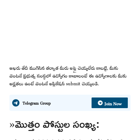
ఆఖరు తేదీ ముగిసిన తర్వాత మీరు అప్లై చెయ్యలేరు కాబట్టి, మీకు
వెంటనే ప్రభుత్వ సంస్థలో ఉద్యోగం కావాలంటే ఈ ఉద్యోగాలకు మీకు
అర్హతలు ఉంటే వెంటనే అప్లికేషన్ submit చెయ్యండి.
Join Now
Telegram Group
»మొత్తం పోస్టుల సంఖ్య: