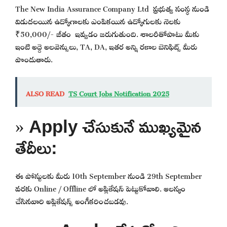
The New India Assurance Company Ltd ప్రభుత్వ సంస్థ నుండి
విడుదలయిన ఉద్యోగాలకు ఎంపికయిన ఉద్యోగులకు నెలకు
₹50,000/- జీతం ఇవ్వడం జరుగుతుంది. శాలరీతోపాటు మీకు
ఇంటి అద్దె అలవెన్సులు, TA, DA, ఇతర అన్ని రకాల బెనిఫిట్స్ మీరు
పొందుతారు.
ALSO READ
TS Court Jobs Notification 2025
» Apply చేసుకునే ముఖ్యమైన
తేదీలు:
ఈ పోస్టులకు మీరు 10th September నుండి 29th September
వరకు Online / Offline లో అప్లికేషన్ పెట్టుకోవాలి. ఆలస్యం
చేసినవారి అప్లికేషన్స్ అంగీకరించబడవు.