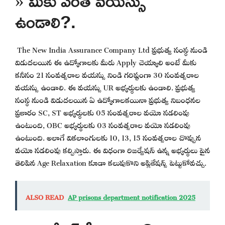
» మీకు ఎంత వయస్సు
ఉండాలి?.
The New India Assurance Company Ltd ప్రభుత్వ సంస్థ నుండి
విడుదలయిన ఈ ఉద్యోగాలకు మీరు Apply చెయ్యాలి అంటే మీకు
కనీసం 21 సంవత్సరాల వయస్సు నిండి గరిష్టంగా 30 సంవత్సరాల
వయస్సు ఉండాలి. ఈ వయస్సు UR అభ్యర్థులకు ఉండాలి. ప్రభుత్వ
సంస్థ నుండి విడుదలయిన ఏ ఉద్యోగాలకయినా ప్రభుత్వ నిబంధనల
ప్రకారం SC, ST అభ్యర్థులకు 05 సంవత్సరాల వయో సడలింపు
ఉంటుంది, OBC అభ్యర్థులకు 03 సంవత్సరాల వయో సడలింపు
ఉంటుంది. అలాగే వికలాంగులకు 10, 13, 15 సంవత్సరాల చొప్పున
వయో సడలింపు కల్పిస్తారు. ఈ విధంగా రిజర్వేషన్ ఉన్న అభ్యర్థులు పైన
తెలిపిన Age Relaxation కూడా కలుపుకొని అప్లికేషన్స్ పెట్టుకోవచ్చు.
ALSO READ
AP prisons department notification 2025