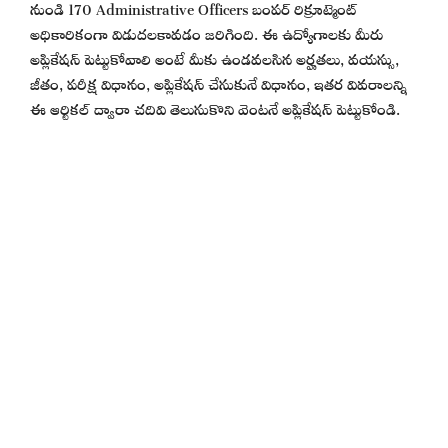
నుండి 170 Administrative Officers బంపర్ రిక్రూట్మెంట్
అధికారికంగా విడుదలకావడం జరిగింది. ఈ ఉద్యోగాలకు మీరు
అప్లికేషన్ పెట్టుకోవాలి అంటే మీకు ఉండవలసిన అర్హతలు, వయస్సు,
జీతం, పరీక్ష విధానం, అప్లికేషన్ చేసుకునే విధానం, ఇతర వివరాలన్ని
ఈ ఆర్టికల్ ద్వారా చదివి తెలుసుకొని వెంటనే అప్లికేషన్ పెట్టుకోండి.