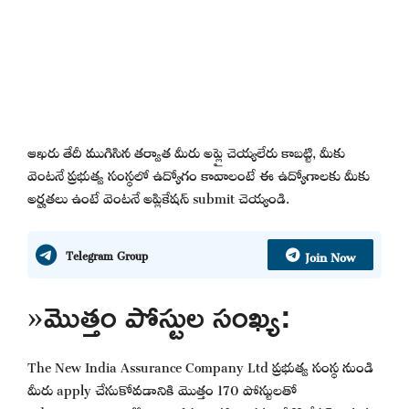
ఆఖరు తేదీ ముగిసిన తర్వాత మీరు అప్లై చెయ్యలేరు కాబట్టి, మీకు
వెంటనే ప్రభుత్వ సంస్థలో ఉద్యోగం కావాలంటే ఈ ఉద్యోగాలకు మీకు
అర్హతలు ఉంటే వెంటనే అప్లికేషన్ submit చెయ్యండి.
Join Now
Telegram Group
»మొత్తం పోస్టుల సంఖ్య:
The New India Assurance Company Ltd ప్రభుత్వ సంస్థ నుండి
మీరు apply చేసుకోవడానికి మొత్తం 170 పోస్టులతో