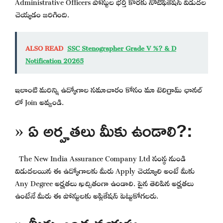
Administrative Officers పోస్టుల భర్తీ కొరకు నోటిఫికేషన్ విడుదల
చెయ్యడం జరిగింది.
ALSO READ
SSC Stenographer Grade V %? & D
Notification 20265
ఇలాంటి మరిన్ని ఉద్యోగాల సమాచారం కోసం మా టెలిగ్రామ్ ఛానల్
లో Join అవ్వండి.
» ఏ అర్హతలు మీకు ఉండాలి?:
The New India Assurance Company Ltd సంస్థ నుండి
విడుదలయిన ఈ ఉద్యోగాలకు మీరు Apply చెయ్యాలి అంటే మీకు
Any Degree అర్హతలు ఖచ్చితంగా ఉండాలి. పైన తెలిపిన అర్హతలు
ఉంటేనే మీరు ఈ పోస్టులకు అప్లికేషన్ పెట్టుకోగలరు.