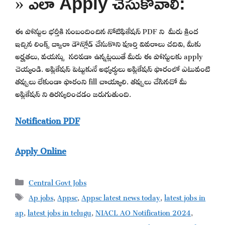
» ఎలా Apply చేసుకోవాలి:
ఈ పోస్టుల భర్తీకి సంబందించిన నోటిఫికేషన్ PDF ని మీరు క్రింద
ఇచ్చిన లింక్స్ ద్వారా డౌన్లోడ్ చేసుకొని పూర్తి వివరాలు చదివి, మీకు
అర్హతలు, వయస్సు సరిపడా ఉన్నట్లయితే మీరు ఈ పోస్టులకు apply
చెయ్యండి. అప్లికేషన్ పెట్టుకునే అభ్యర్థులు అప్లికేషన్ ఫారంలో ఎటువంటి
తప్పులు లేకుండా ఫారంని fill చాయ్యాలి. తప్పులు చేసినచో మీ
అప్లికేషన్ ని తిరస్కరించడం జరుగుతుంది.
Notification PDF
Apply Online
Categories
Central Govt Jobs
Tags
Ap jobs
,
Appsc
,
Appsc latest news today
,
latest jobs in
ap
,
latest jobs in telugu
,
NIACL AO Notification 2024
,