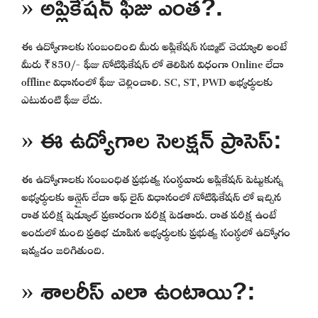
» అప్లికేషన్ ఫీజు ఎంత?.
ఈ ఉద్యోగాలకు సంబందించి మీరు అప్లికేషన్ సబ్మిట్ చెయ్యాలి అంటే
మీరు ₹850/- ఫీజు నోటిఫికేషన్ లో తెలిపిన విధంగా Online లేదా
offline విధానంలో ఫీజు చెల్లించాలి. SC, ST, PWD అభ్యర్థులకు
ఎటువంటి ఫీజు లేదు.
» ఈ ఉద్యోగాల సెలక్షన్ ప్రాసెస్:
ఈ ఉద్యోగాలకు సంబంధిత ప్రభుత్వ సంస్థవారు అప్లికేషన్ పెట్టుకున్న
అభ్యర్థులకు ఆన్లైన్ లేదా ఆఫ్ లైన్ విధానంలో నోటిఫికేషన్ లో ఇచ్చిన
రాత పరీక్ష షెడ్యూల్ ప్రకారంగా పరీక్ష పెడతారు. రాత పరీక్ష ఉంటే
అందులో మంచి ప్రతిభ చూపిన అభ్యర్థులకు ప్రభుత్వ సంస్థలో ఉద్యోగం
ఇవ్వడం జరిగితుంది.
» శాలరీస్ ఎలా ఉంటాయి?: