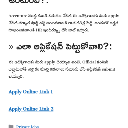
Accenture సంస్థ నుండి విడుదల చేసిన ఈ ఉద్యోగాలకు మీరు apply
చేసిన తర్వాత షార్ట్ లిస్ట్ అయినవారికి రాత పరీక్ష పెట్టి, అందులో అర్హత
సాధించినవారికి HR ఇంటర్వ్యూ చేసి జాబ్ ఇస్తారు.
» ఎలా అప్లికేషన్ పెట్టుకోవాలి?:
ఈ ఉద్యోగాలకు మీరు apply చెయ్యాలి అంటే, Official కంపెనీ
వెబ్సైటులోకి వెళ్లి మీ పూర్తి వివరాలు నమోదు చేసి అప్లికేషన్ submit
చెయ్యాలి.
Apply Online Link 1
Apply Online Link 2
Categories
Private Jobs