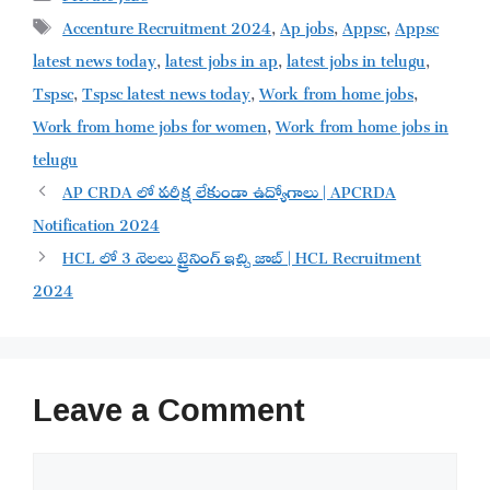
Tags
Accenture Recruitment 2024
,
Ap jobs
,
Appsc
,
Appsc
latest news today
,
latest jobs in ap
,
latest jobs in telugu
,
Tspsc
,
Tspsc latest news today
,
Work from home jobs
,
Work from home jobs for women
,
Work from home jobs in
telugu
AP CRDA లో పరీక్ష లేకుండా ఉద్యోగాలు | APCRDA
Notification 2024
HCL లో 3 నెలలు ట్రైనింగ్ ఇచ్చి జాబ్ | HCL Recruitment
2024
Leave a Comment
Comment