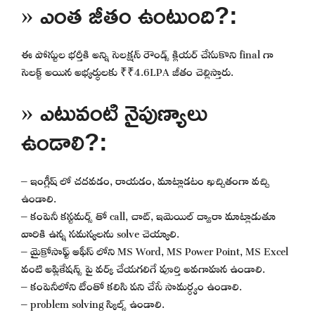
» ఎంత జీతం ఉంటుంది?:
ఈ పోస్టుల భర్తీకి అన్ని సెలక్షన్ రౌండ్స్ క్లియర్ చేసుకొని final గా
సెలక్ట్ అయిన అభ్యర్థులకు ₹₹4.6LPA జీతం చెల్లిస్తారు.
» ఎటువంటి నైపుణ్యాలు
ఉండాలి?:
– ఇంగ్లీష్ లో చదవడం, రాయడం, మాట్లాడటం ఖచ్చితంగా వచ్చి
ఉండాలి.
– కంపెనీ కస్టమర్స్ తో call, చాట్, ఇమెయిల్ ద్వారా మాట్లాడుతూ
వారికి ఉన్న సమస్యలను solve చెయ్యాలి.
– మైక్రోసాఫ్ట్ ఆఫీస్ లోని MS Word, MS Power Point, MS Excel
వంటి అప్లికేషన్స్ పై వర్క్ చేయగలిగే పూర్తి అవగాహన ఉండాలి.
– కంపెనీలోని టీంతో కలిసి పని చేసే సామర్ధ్యం ఉండాలి.
– problem solving స్కిల్స్ ఉండాలి.