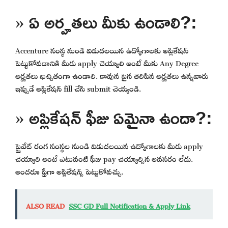
» ఏ అర్హతలు మీకు ఉండాలి?:
Accenture సంస్థ నుండి విడుదలయిన ఉద్యోగాలకు అప్లికేషన్
పెట్టుకోవడానికి మీరు apply చెయ్యాలి అంటే మీకు Any Degree
అర్హతలు ఖచ్చితంగా ఉండాలి. కావున పైన తెలిపిన అర్హతలు ఉన్నవారు
ఇప్పుడే అప్లికేషన్ fill చేసి submit చెయ్యండి.
» అప్లికేషన్ ఫీజు ఏమైనా ఉందా?:
ప్రైవేట్ రంగ సంస్థల నుండి విడుదలయిన ఉద్యోగాలకు మీరు apply
చెయ్యాలి అంటే ఎటువంటి ఫీజు pay చెయ్యాల్సిన అవసరం లేదు.
అందరూ ఫ్రీగా అప్లికేషన్స్ పెట్టుకోవచ్చు.
ALSO READ
SSC GD Full Notification & Apply Link