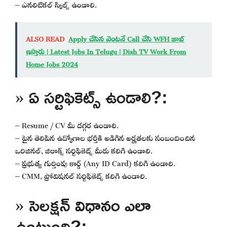
– ఎనలిటికల్ స్కిల్స్ ఉండాలి.
ALSO READ
Apply చేసిన వెంటనే Call చేసి WFH జాబ్
ఇస్తారు | Latest Jobs In Telugu | Dish TV Work From
Home Jobs 2024
» ఏ సర్టిఫికెట్స్ ఉండాలి?:
– Resume / CV మీ దగ్గర ఉండాలి.
– పైన తెలిపిన ఉద్యోగాల భర్తీకి అడిగిన అర్హతలకు సంబందించిన
ఒరిజినల్, జిరాక్స్ సర్టిఫికెట్స్ మీరు కలిగి ఉండాలి.
– ప్రభుత్వ గుర్తింపు కార్డ్ (Any ID Card) కలిగి ఉండాలి.
– CMM, ప్రోవిషనల్ సర్టిఫికెట్స్ కలిగి ఉండాలి.
» సెలక్షన్ విధానం ఎలా
ఉంటుంది?: