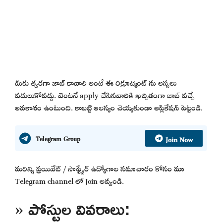
మీకు త్వరగా జాబ్ కావాలి అంటే ఈ రిక్రూట్మెంట్ ను అస్సలు
వదులుకోవద్దు. వెంటనే apply చేసినవారికి ఖచ్చితంగా జాబ్ వచ్చే
అవకాశం ఉంటుంది. కాబట్టి ఆలస్యం చెయ్యకుండా అప్లికేషన్ పెట్టండి.
Join Now
Telegram Group
మరిన్ని ప్రయివేట్ / సాఫ్ట్వేర్ ఉద్యోగాల సమాచారం కోసం మా
Telegram channel లో Join అవ్వండి.
» పోస్టుల వివరాలు: