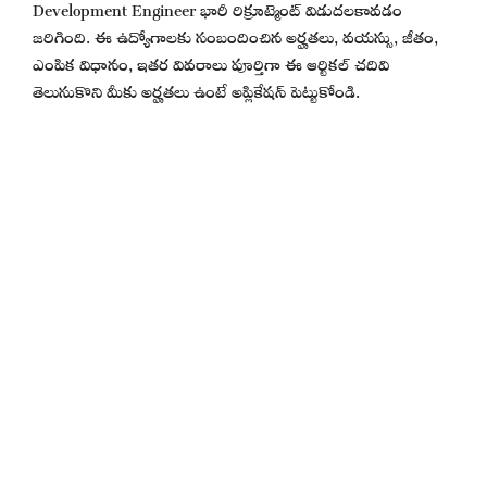
Development Engineer భారీ రిక్రూట్మెంట్ విడుదలకావడం
జరిగింది. ఈ ఉద్యోగాలకు సంబందించిన అర్హతలు, వయస్సు, జీతం,
ఎంపిక విధానం, ఇతర వివరాలు పూర్తిగా ఈ ఆర్టికల్ చదివి
తెలుసుకొని మీకు అర్హతలు ఉంటే అప్లికేషన్ పెట్టుకోండి.