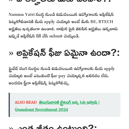
Namma Yatri సంస్థ నుండి విడుదలయిన ఉద్యోగాలకు అప్లికేషన్
పెట్టుకోవడానికి మీరు apply చెయ్యాలి అంటే మీకు BE, BTECH
అర్హతలు ఖచ్చితంగా ఉండాలి. కావున పైన తెలిపిన అర్హతలు ఉన్నవారు
ఇప్పుడే అప్లికేషన్ fill చేసి submit చెయ్యండి.
» అప్లికేషన్ ఫీజు ఏమైనా ఉందా?:
ప్రైవేట్ రంగ సంస్థల నుండి విడుదలయిన ఉద్యోగాలకు మీరు apply
చెయ్యాలి అంటే ఎటువంటి ఫీజు pay చెయ్యాల్సిన అవసరం లేదు.
అందరూ ఫ్రీగా అప్లికేషన్స్ పెట్టుకోవచ్చు.
ALSO READ
తెలుగువారికి ట్రైనింగ్ ఇచ్చి Job ఇస్తారు |
Quandrant Recruitment 2024
» ఎంత జీతం ఉంటుంది?: