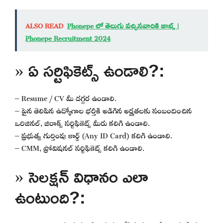
ALSO READ
Phonepe లో తెలుగు వచ్చినవారికి జాబ్స్ |
Phonepe Recruitment 2024
» ఏ సర్టిఫికెట్స్ ఉండాలి?:
– Resume / CV మీ దగ్గర ఉండాలి.
– పైన తెలిపిన ఉద్యోగాల భర్తీకి అడిగిన అర్హతలకు సంబందించిన
ఒరిజినల్, జిరాక్స్ సర్టిఫికెట్స్ మీరు కలిగి ఉండాలి.
– ప్రభుత్వ గుర్తింపు కార్డ్ (Any ID Card) కలిగి ఉండాలి.
– CMM, ప్రోవిషనల్ సర్టిఫికెట్స్ కలిగి ఉండాలి.
» సెలక్షన్ విధానం ఎలా
ఉంటుంది?: