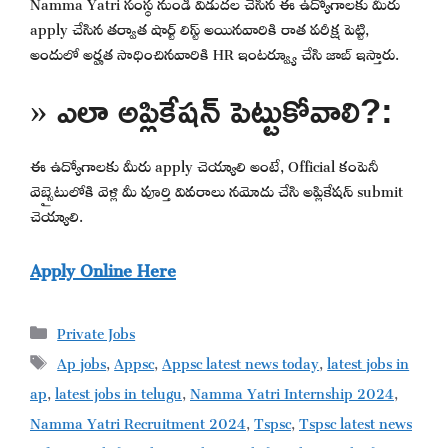
Namma Yatri సంస్థ నుండి విడుదల చేసిన ఈ ఉద్యోగాలకు మీరు
apply చేసిన తర్వాత షార్ట్ లిస్ట్ అయినవారికి రాత పరీక్ష పెట్టి,
అందులో అర్హత సాధించినవారికి HR ఇంటర్వ్యూ చేసి జాబ్ ఇస్తారు.
» ఎలా అప్లికేషన్ పెట్టుకోవాలి?:
ఈ ఉద్యోగాలకు మీరు apply చెయ్యాలి అంటే, Official కంపెనీ
వెబ్సైటులోకి వెళ్లి మీ పూర్తి వివరాలు నమోదు చేసి అప్లికేషన్ submit
చెయ్యాలి.
Apply Online Here
Categories
Private Jobs
Tags
Ap jobs
,
Appsc
,
Appsc latest news today
,
latest jobs in
ap
,
latest jobs in telugu
,
Namma Yatri Internship 2024
,
Namma Yatri Recruitment 2024
,
Tspsc
,
Tspsc latest news