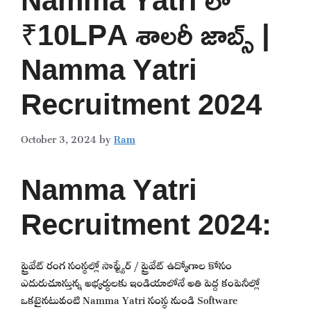
₹10LPA శాలరీ జాబ్స్ |
Namma Yatri
Recruitment 2024
October 3, 2024
by
Ram
Namma Yatri
Recruitment 2024:
ప్రైవేట్ రంగ సంస్థల్లో సాఫ్ట్వేర్ / ప్రైవేట్ ఉద్యోగాల కోసం
ఎదురుచూస్తున్న అభ్యర్థులకు ఇండియాలోనే అతి పెద్ద కంపెనీల్లో
ఒకటైనటువంటి Namma Yatri సంస్థ నుండి Software