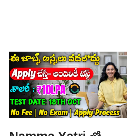
Namma Yatri లో