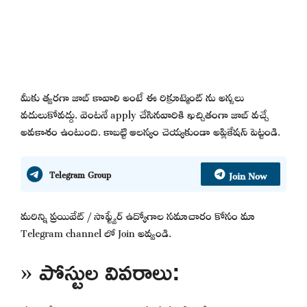
మీకు త్వరగా జాబ్ కావాలి అంటే ఈ రిక్రూట్మెంట్ ను అస్సలు
వదులుకోవద్దు. వెంటనే apply చేసినవారికి ఖచ్చితంగా జాబ్ వచ్చే
అవకాశం ఉంటుంది. కాబట్టి ఆలస్యం చెయ్యకుండా అప్లికేషన్ పెట్టండి.
Join Now
Telegram Group
మరిన్ని ప్రయివేట్ / సాఫ్ట్వేర్ ఉద్యోగాల సమాచారం కోసం మా
Telegram channel లో Join అవ్వండి.
» పోస్టుల వివరాలు: