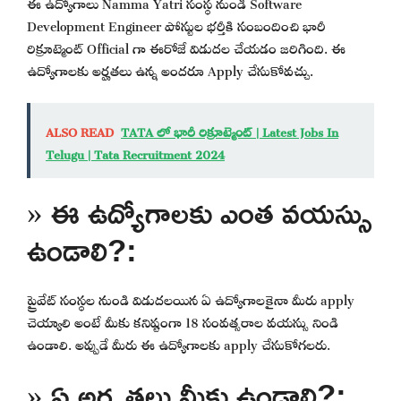
ఈ ఉద్యోగాలు Namma Yatri సంస్థ నుండి Software
Development Engineer పోస్టుల భర్తీకి సంబందించి భారీ
రిక్రూట్మెంట్ Official గా ఈరోజే విడుదల చేయడం జరిగింది. ఈ
ఉద్యోగాలకు అర్హతలు ఉన్న అందరూ Apply చేసుకోవచ్చు.
ALSO READ
TATA లో భారీ రిక్రూట్మెంట్ | Latest Jobs In
Telugu | Tata Recruitment 2024
» ఈ ఉద్యోగాలకు ఎంత వయస్సు
ఉండాలి?:
ప్రైవేట్ సంస్థల నుండి విడుదలయిన ఏ ఉద్యోగాలకైనా మీరు apply
చెయ్యాలి అంటే మీకు కనిష్టంగా 18 సంవత్సరాల వయస్సు నిండి
ఉండాలి. అప్పుడే మీరు ఈ ఉద్యోగాలకు apply చేసుకోగలరు.
» ఏ అర్హతలు మీకు ఉండాలి?: