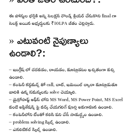
ఈ పోస్టుల భర్తీకి అన్ని సెలక్షన్ రౌండ్స్ క్లియర్ చేసుకొని final గా
సెలక్ట్ అయిన అభ్యర్థులకు ₹10LPA జీతం చెల్లిస్తారు.
» ఎటువంటి నైపుణ్యాలు
ఉండాలి?:
– ఇంగ్లీష్ లో చదవడం, రాయడం, మాట్లాడటం ఖచ్చితంగా వచ్చి
ఉండాలి.
– కంపెనీ కస్టమర్స్ తో call, చాట్, ఇమెయిల్ ద్వారా మాట్లాడుతూ
వారికి ఉన్న సమస్యలను solve చెయ్యాలి.
– మైక్రోసాఫ్ట్ ఆఫీస్ లోని MS Word, MS Power Point, MS Excel
వంటి అప్లికేషన్స్ పై వర్క్ చేయగలిగే పూర్తి అవగాహన ఉండాలి.
– కంపెనీలోని టీంతో కలిసి పని చేసే సామర్ధ్యం ఉండాలి.
– problem solving స్కిల్స్ ఉండాలి.
– ఎనలిటికల్ స్కిల్స్ ఉండాలి.