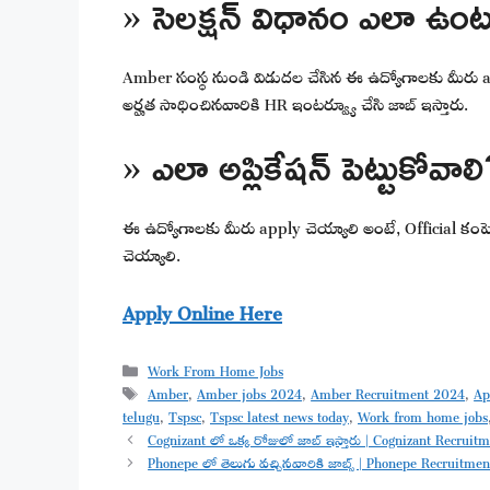
» సెలక్షన్ విధానం ఎలా ఉం
Amber సంస్థ నుండి విడుదల చేసిన ఈ ఉద్యోగాలకు మీరు apply
అర్హత సాధించినవారికి HR ఇంటర్వ్యూ చేసి జాబ్ ఇస్తారు.
» ఎలా అప్లికేషన్ పెట్టుకోవాల
ఈ ఉద్యోగాలకు మీరు apply చెయ్యాలి అంటే, Official కంపెనీ వ
చెయ్యాలి.
Apply Online Here
Categories
Work From Home Jobs
Tags
Amber
,
Amber jobs 2024
,
Amber Recruitment 2024
,
Ap
telugu
,
Tspsc
,
Tspsc latest news today
,
Work from home jobs
Cognizant లో ఒక్క రోజులో జాబ్ ఇస్తారు | Cognizant Recrui
Phonepe లో తెలుగు వచ్చినవారికి జాబ్స్ | Phonepe Recruitme