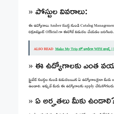
» పోస్టుల వివరాలు:
ఈ ఉద్యోగాలు Amber సంస్థ నుండి Catalog Management 
రిక్రూట్మెంట్ Official గా ఈరోజే విడుదల చేయడం జరిగిం
ALSO READ
Make My Trip లో భారీగా WFH జాబ్స్ |
» ఈ ఉద్యోగాలకు ఎంత వయస
ప్రైవేట్ సంస్థల నుండి విడుదలయిన ఏ ఉద్యోగాలకైనా మీరు 
ఉండాలి. అప్పుడే మీరు ఈ ఉద్యోగాలకు apply చేసుకోగలరు
» ఏ అర్హతలు మీకు ఉండాలి
Amber సంస్థ నుండి విడుదలయిన ఉద్యోగాలకు అప్లికేషన్ పె