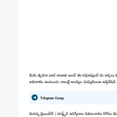
మీకు త్వరగా జాబ్ కావాలి అంటే ఈ రిక్రూట్మెంట్ ను అస్సలు 
అవకాశం ఉంటుంది. కాబట్టి ఆలస్యం చెయ్యకుండా అప్లికేషన్ ప
Telegram Group
మరిన్ని ప్రయివేట్ / సాఫ్ట్వేర్ ఉద్యోగాల సమాచారం కోసం