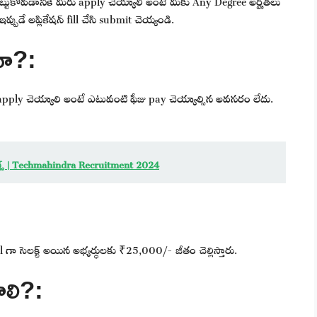
పుడే అప్లికేషన్ fill చేసి submit చెయ్యండి.
దా?:
apply చెయ్యాలి అంటే ఎటువంటి ఫీజు pay చెయ్యాల్సిన అవసరం లేదు.
్స్ | Techmahindra Recruitment 2024
nal గా సెలక్ట్ అయిన అభ్యర్థులకు ₹25,000/- జీతం చెల్లిస్తారు.
ాలి?: