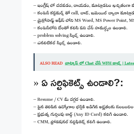
– ఇంగ్లీష్ లో చదవడం, రాయడం, మాట్లాడటం ఖచ్చితంగా వచ
– కంపెనీ కస్టమర్స్ తో call, చాట్, ఇమెయిల్ ద్వారా మాట్ల
– మైక్రోసాఫ్ట్ ఆఫీస్ లోని MS Word, MS Power Point, MS
– కంపెనీలోని టీంతో కలిసి పని చేసే సామర్ధ్యం ఉండాలి.
– problem solving స్కిల్స్ ఉండాలి.
– ఎనలిటికల్ స్కిల్స్ ఉండాలి.
ALSO READ
వాట్సాప్ లో Chat చేసే WFH జాబ్స్ | La
» ఏ సర్టిఫికెట్స్ ఉండాలి?:
– Resume / CV మీ దగ్గర ఉండాలి.
– పైన తెలిపిన ఉద్యోగాల భర్తీకి అడిగిన అర్హతలకు సంబందించిన 
– ప్రభుత్వ గుర్తింపు కార్డ్ (Any ID Card) కలిగి ఉండాలి.
– CMM, ప్రోవిషనల్ సర్టిఫికెట్స్ కలిగి ఉండాలి.