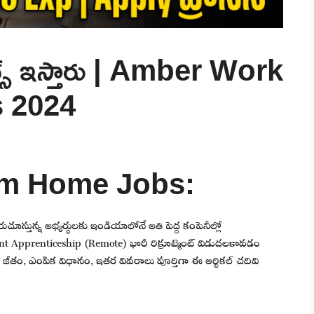
ాబ్స్ ఇస్తారు | Amber Work
 2024
m Home Jobs:
దురుచూస్తున్న అభ్యర్థులకు ఇండియాలోనే అతి పెద్ద కంపెనీల్లో
 Apprenticeship (Remote) భారీ రిక్రూట్మెంట్ విడుదలకావడం
జీతం, ఎంపిక విధానం, ఇతర వివరాలు పూర్తిగా ఈ ఆర్టికల్ చదివి