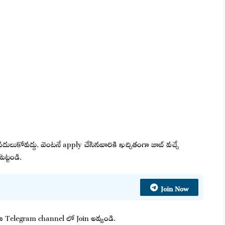
వదులుకోవద్దు. వెంటనే apply చేసినవారికి ఖచ్చితంగా జాబ్ వచ్చే
ెట్టండి.
Join Now
 మా Telegram channel లో Join అవ్వండి.