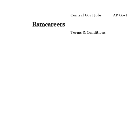
Skip
to
Central Govt Jobs
AP Govt 
content
Ramcareers
Terms & Conditions