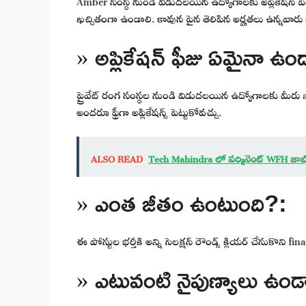
ఖచ్చితంగా ఉండాలి. కావున పైన తెలిపిన అర్హతలు ఉన్నవారు ఇప్
» అప్లికేషన్ ఫీజు ఏమైనా ఉం
ప్రైవేట్ రంగ సంస్థల నుండి విడుదలయిన ఉద్యోగాలకు మీరు 
అందరూ ఫ్రీగా అప్లికేషన్స్ పెట్టుకోవచ్చు.
ALSO READ
Tech Mahindra లో పర్మినెంట్ WFH జాబ
» ఎంత జీతం ఉంటుంది?:
ఈ పోస్టుల భర్తీకి అన్ని సెలక్షన్ రౌండ్స్ క్లియర్ చేసుకొని fi
» ఎటువంటి నైపుణ్యాలు ఉండ