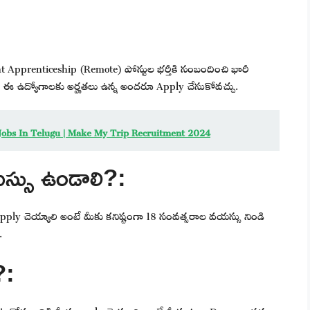
Apprenticeship (Remote) పోస్టుల భర్తీకి సంబందించి భారీ
ది. ఈ ఉద్యోగాలకు అర్హతలు ఉన్న అందరూ Apply చేసుకోవచ్చు.
 Jobs In Telugu | Make My Trip Recruitment 2024
్సు ఉండాలి?:
apply చెయ్యాలి అంటే మీకు కనిష్టంగా 18 సంవత్సరాల వయస్సు నిండి
.
?:
ట్టుకోవడానికి మీరు apply చెయ్యాలి అంటే మీకు Any Degree అర్హతలు