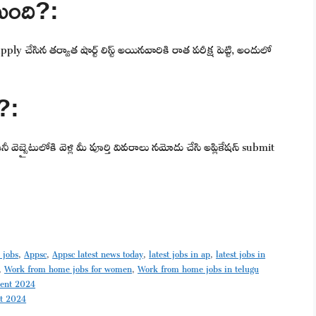
టుంది?:
 చేసిన తర్వాత షార్ట్ లిస్ట్ అయినవారికి రాత పరీక్ష పెట్టి, అందులో
ి?:
ెబ్సైటులోకి వెళ్లి మీ పూర్తి వివరాలు నమోదు చేసి అప్లికేషన్ submit
 jobs
,
Appsc
,
Appsc latest news today
,
latest jobs in ap
,
latest jobs in
,
Work from home jobs for women
,
Work from home jobs in telugu
tment 2024
nt 2024