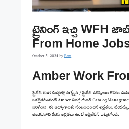
ట్రైనింగ్ ఇచ్చి WFH జ
From Home Jobs
October 5, 2024
by
Ram
Amber Work Fro
ప్రైవేట్ రంగ సంస్థల్లో సాఫ్ట్వేర్ / ప్రైవేట్ ఉద్యోగాల కోసం ఎ
ఒకటైనటువంటి Amber సంస్థ నుండి Catalog Management
జరిగింది. ఈ ఉద్యోగాలకు సంబందించిన అర్హతలు, వయస్సు, 
తెలుసుకొని మీకు అర్హతలు ఉంటే అప్లికేషన్ పెట్టుకోండి.