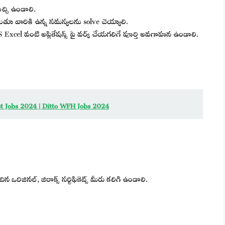
్చి ఉండాలి.
ాడుతూ వారికి ఉన్న సమస్యలను solve చెయ్యాలి.
 Excel వంటి అప్లికేషన్స్ పై వర్క్ చేయగలిగే పూర్తి అవగాహన ఉండాలి.
test Jobs 2024 | Ditto WFH Jobs 2024
ఒరిజినల్, జిరాక్స్ సర్టిఫికెట్స్ మీరు కలిగి ఉండాలి.