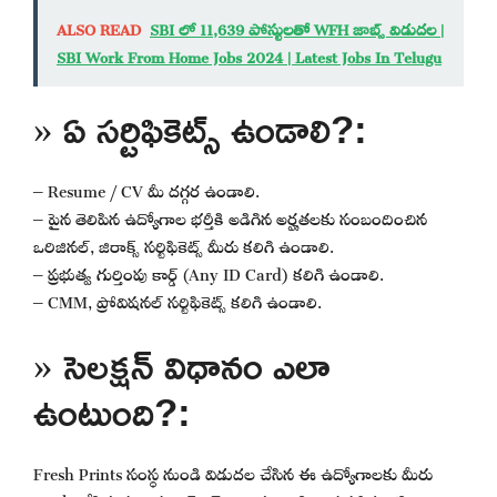
ALSO READ
SBI లో 11,639 పోస్టులతో WFH జాబ్స్ విడుదల |
SBI Work From Home Jobs 2024 | Latest Jobs In Telugu
» ఏ సర్టిఫికెట్స్ ఉండాలి?:
– Resume / CV మీ దగ్గర ఉండాలి.
– పైన తెలిపిన ఉద్యోగాల భర్తీకి అడిగిన అర్హతలకు సంబందించిన
ఒరిజినల్, జిరాక్స్ సర్టిఫికెట్స్ మీరు కలిగి ఉండాలి.
– ప్రభుత్వ గుర్తింపు కార్డ్ (Any ID Card) కలిగి ఉండాలి.
– CMM, ప్రోవిషనల్ సర్టిఫికెట్స్ కలిగి ఉండాలి.
» సెలక్షన్ విధానం ఎలా
ఉంటుంది?:
Fresh Prints సంస్థ నుండి విడుదల చేసిన ఈ ఉద్యోగాలకు మీరు