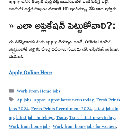
apply చేసిన తర్వాత షార్ట్ లిస్ట్ అయినవారికి రాత పరీక్ష పెట్టి,
అందులో అర్హత సాధించినవారికి HR ఇంటర్వ్యూ చేసి జాబ్ ఇస్తారు.
» ఎలా అప్లికేషన్ పెట్టుకోవాలి?:
ఈ ఉద్యోగాలకు మీరు apply చెయ్యాలి అంటే, Official కంపెనీ
వెబ్సైటులోకి వెళ్లి మీ పూర్తి వివరాలు నమోదు చేసి అప్లికేషన్ submit
చెయ్యాలి.
Apply Online Here
Categories
Work From Home Jobs
Tags
Ap jobs
,
Appsc
,
Appsc latest news today
,
Fresh Prints
Jobs 2024
,
Fresh Prints Recruitment 2024
,
latest jobs in
ap
,
latest jobs in telugu
,
Tspsc
,
Tspsc latest news today
,
Work from home jobs
,
Work from home jobs for women
,