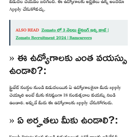
విడుదల చేయడం జరిగింది. ఈ ఉద్యోగాలకు అర్హతలు ఉన్న అందరూ
Apply చేసుకోవచ్చు.
ALSO READ
Zomato లో 3 నెలలు ట్రైనింగ్ ఇచ్చి జాబ్ |
Zomato Recruitment 2024 | Ramcareers
» ఈ ఉద్యోగాలకు ఎంత వయస్సు
ఉండాలి?:
ప్రైవేట్ సంస్థల నుండి విడుదలయిన ఏ ఉద్యోగాలకైనా మీరు apply
చెయ్యాలి అంటే మీకు కనిష్టంగా 18 సంవత్సరాల వయస్సు నిండి
ఉండాలి. అప్పుడే మీరు ఈ ఉద్యోగాలకు apply చేసుకోగలరు.
» ఏ అర్హతలు మీకు ఉండాలి?:
Fresh Prints సంస్థ నుండి విడుదలయిన ఉద్యోగాలకు అప్లికేషన్