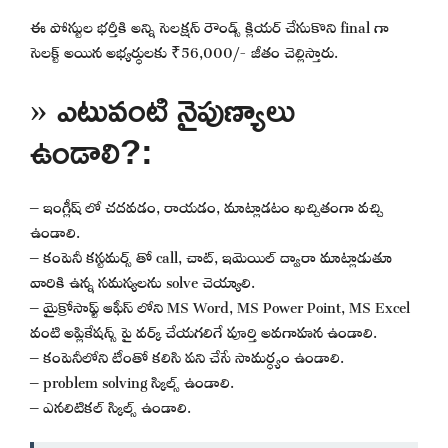
ఈ పోస్టుల భర్తీకి అన్ని సెలక్షన్ రౌండ్స్ క్లియర్ చేసుకొని final గా
సెలక్ట్ అయిన అభ్యర్థులకు ₹56,000/- జీతం చెల్లిస్తారు.
» ఎటువంటి నైపుణ్యాలు
ఉండాలి?:
– ఇంగ్లీష్ లో చదవడం, రాయడం, మాట్లాడటం ఖచ్చితంగా వచ్చి
ఉండాలి.
– కంపెనీ కస్టమర్స్ తో call, చాట్, ఇమెయిల్ ద్వారా మాట్లాడుతూ
వారికి ఉన్న సమస్యలను solve చెయ్యాలి.
– మైక్రోసాఫ్ట్ ఆఫీస్ లోని MS Word, MS Power Point, MS Excel
వంటి అప్లికేషన్స్ పై వర్క్ చేయగలిగే పూర్తి అవగాహన ఉండాలి.
– కంపెనీలోని టీంతో కలిసి పని చేసే సామర్ధ్యం ఉండాలి.
– problem solving స్కిల్స్ ఉండాలి.
– ఎనలిటికల్ స్కిల్స్ ఉండాలి.