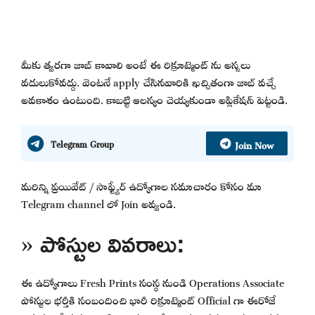
మీకు త్వరగా జాబ్ కావాలి అంటే ఈ రిక్రూట్మెంట్ ను అస్సలు
వదులుకోవద్దు. వెంటనే apply చేసినవారికి ఖచ్చితంగా జాబ్ వచ్చే
అవకాశం ఉంటుంది. కాబట్టి ఆలస్యం చెయ్యకుండా అప్లికేషన్ పెట్టండి.
Join Now
Telegram Group
మరిన్ని ప్రయివేట్ / సాఫ్ట్వేర్ ఉద్యోగాల సమాచారం కోసం మా
Telegram channel లో Join అవ్వండి.
» పోస్టుల వివరాలు:
ఈ ఉద్యోగాలు Fresh Prints సంస్థ నుండి Operations Associate
పోస్టుల భర్తీకి సంబందించి భారీ రిక్రూట్మెంట్ Official గా ఈరోజే