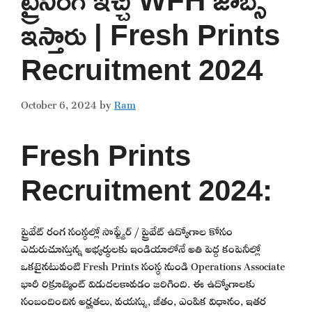
ఇస్తారు | Fresh Prints
Recruitment 2024
October 6, 2024
by
Ram
Fresh Prints
Recruitment 2024:
ప్రైవేట్ రంగ సంస్థల్లో సాఫ్ట్వేర్ / ప్రైవేట్ ఉద్యోగాల కోసం
ఎదురుచూస్తున్న అభ్యర్థులకు ఇండియాలోనే అతి పెద్ద కంపెనీల్లో
ఒకటైనటువంటి Fresh Prints సంస్థ నుండి Operations Associate
భారీ రిక్రూట్మెంట్ విడుదలకావడం జరిగింది. ఈ ఉద్యోగాలకు
సంబందించిన అర్హతలు, వయస్సు, జీతం, ఎంపిక విధానం, ఇతర