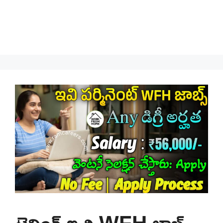
ట్రైనింగ్ ఇచ్చి WFH జాబ్స్