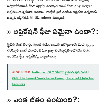
పెట్టుకోవడానికి మీరు apply చెయ్యాలి అంటే మీకు Any Degree
అర్హతలు ఖచ్చితంగా ఉండాలి. కావున పైన తెలిపిన అర్హతలు ఉన్నవారు
ఇప్పుడే అప్లికేషన్ fill చేసి submit చెయ్యండి.
» అప్లికేషన్ ఫీజు ఏమైనా ఉందా?:
ప్రైవేట్ రంగ సంస్థల నుండి విడుదలయిన ఉద్యోగాలకు మీరు apply
చెయ్యాలి అంటే ఎటువంటి ఫీజు pay చెయ్యాల్సిన అవసరం లేదు.
అందరూ ఫ్రీగా అప్లికేషన్స్ పెట్టుకోవచ్చు.
ALSO READ
Indiamart లో 7 రోజులు ట్రైనింగ్ ఇచ్చి WFH
జాబ్స్ | Indiamart Work From Home Jobs 2024 | Jobs For
Freshers
» ఎంత జీతం ఉంటుంది?: