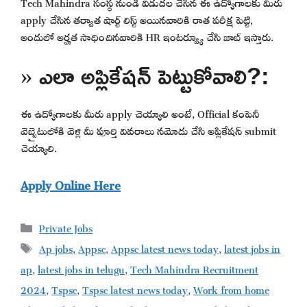
Tech Mahindra సంస్థ నుండి విడుదల చేసిన ఈ ఉద్యోగాలకు మీరు
apply చేసిన తర్వాత షార్ట్ లిస్ట్ అయినవారికి రాత పరీక్ష పెట్టి,
అందులో అర్హత సాధించినవారికి HR ఇంటర్వ్యూ చేసి జాబ్ ఇస్తారు.
» ఎలా అప్లికేషన్ పెట్టుకోవాలి?:
ఈ ఉద్యోగాలకు మీరు apply చెయ్యాలి అంటే, Official కంపెనీ
వెబ్సైటులోకి వెళ్లి మీ పూర్తి వివరాలు నమోదు చేసి అప్లికేషన్ submit
చెయ్యాలి.
Apply Online Here
Categories
Private Jobs
Tags
Ap jobs
,
Appsc
,
Appsc latest news today
,
latest jobs in
ap
,
latest jobs in telugu
,
Tech Mahindra Recruitment
2024
,
Tspsc
,
Tspsc latest news today
,
Work from home