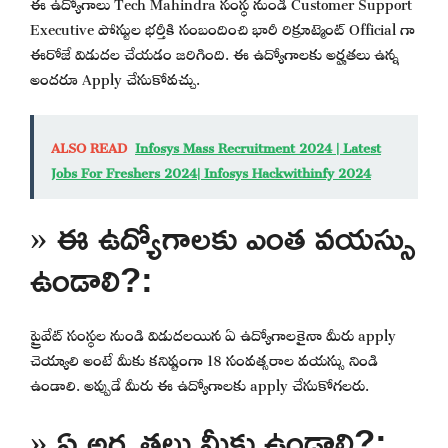
ఈ ఉద్యోగాలు Tech Mahindra సంస్థ నుండి Customer Support
Executive పోస్టుల భర్తీకి సంబందించి భారీ రిక్రూట్మెంట్ Official గా
ఈరోజే విడుదల చేయడం జరిగింది. ఈ ఉద్యోగాలకు అర్హతలు ఉన్న
అందరూ Apply చేసుకోవచ్చు.
ALSO READ
Infosys Mass Recruitment 2024 | Latest
Jobs For Freshers 2024| Infosys Hackwithinfy 2024
» ఈ ఉద్యోగాలకు ఎంత వయస్సు
ఉండాలి?:
ప్రైవేట్ సంస్థల నుండి విడుదలయిన ఏ ఉద్యోగాలకైనా మీరు apply
చెయ్యాలి అంటే మీకు కనిష్టంగా 18 సంవత్సరాల వయస్సు నిండి
ఉండాలి. అప్పుడే మీరు ఈ ఉద్యోగాలకు apply చేసుకోగలరు.
» ఏ అర్హతలు మీకు ఉండాలి?: