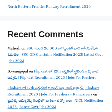
North Eastern Frontier Railway Recruitment 2026
Recent Comments
Mahesh
on
SSC నుండి 26,000 పోస్టులతో భారి నోటిఫికేషన్
విడుతల | SSC GD Constable Notification 2023| Latest Govt
jobs 2023
B.venugopal
on
Flipkart లో 12th అర్హతతో ట్రైనింగ్ ఇచ్చి జాబ్
ఇస్తారు | Flipkart Recruitment 2023 | Jobs For Freshers
Flipkart లో 12th అర్హతతో ట్రైనింగ్ ఇచ్చి జాబ్ ఇస్తారు | Flipkart
Recruitment 2023 | Jobs For Freshers - Ramcareers
on
ప్రభుత్వ ఇన్సూరెన్స్ సంస్థలో భారీగా ఉద్యోగాలు | NICL Notification
2023 | Latest Govt Jobs 2023