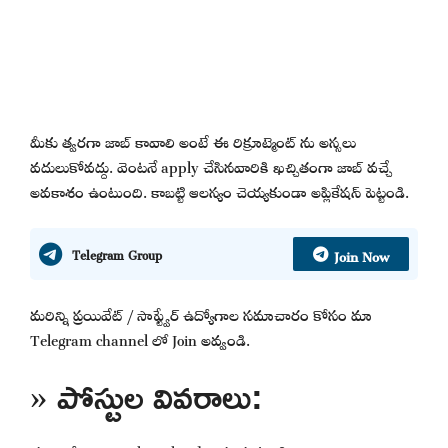
మీకు త్వరగా జాబ్ కావాలి అంటే ఈ రిక్రూట్మెంట్ ను అస్సలు
వదులుకోవద్దు. వెంటనే apply చేసినవారికి ఖచ్చితంగా జాబ్ వచ్చే
అవకాశం ఉంటుంది. కాబట్టి ఆలస్యం చెయ్యకుండా అప్లికేషన్ పెట్టండి.
Join Now
Telegram Group
మరిన్ని ప్రయివేట్ / సాఫ్ట్వేర్ ఉద్యోగాల సమాచారం కోసం మా
Telegram channel లో Join అవ్వండి.
» పోస్టుల వివరాలు: