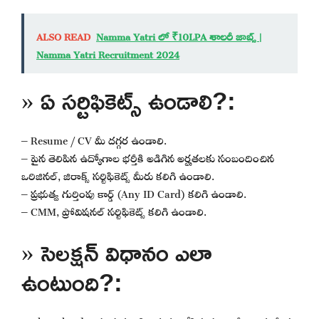
ALSO READ
Namma Yatri లో ₹10LPA శాలరీ జాబ్స్ |
Namma Yatri Recruitment 2024
» ఏ సర్టిఫికెట్స్ ఉండాలి?:
– Resume / CV మీ దగ్గర ఉండాలి.
– పైన తెలిపిన ఉద్యోగాల భర్తీకి అడిగిన అర్హతలకు సంబందించిన
ఒరిజినల్, జిరాక్స్ సర్టిఫికెట్స్ మీరు కలిగి ఉండాలి.
– ప్రభుత్వ గుర్తింపు కార్డ్ (Any ID Card) కలిగి ఉండాలి.
– CMM, ప్రోవిషనల్ సర్టిఫికెట్స్ కలిగి ఉండాలి.
» సెలక్షన్ విధానం ఎలా
ఉంటుంది?: