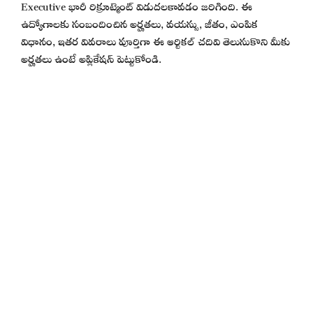
Executive భారీ రిక్రూట్మెంట్ విడుదలకావడం జరిగింది. ఈ
ఉద్యోగాలకు సంబందించిన అర్హతలు, వయస్సు, జీతం, ఎంపిక
విధానం, ఇతర వివరాలు పూర్తిగా ఈ ఆర్టికల్ చదివి తెలుసుకొని మీకు
అర్హతలు ఉంటే అప్లికేషన్ పెట్టుకోండి.