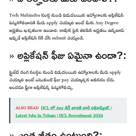
Tech Mahindra సంస్థ నుండి విడుదలయిన ఉద్యోగాలకు అప్లికేషన్
పెట్టుకోవడానికి మీరు apply చెయ్యాలి అంటే మీకు Any Degree
అర్హతలు ఖచ్చితంగా ఉండాలి. కావున పైన తెలిపిన అర్హతలు ఉన్నవారు
ఇప్పుడే అప్లికేషన్ fill చేసి submit చెయ్యండి.
» అప్లికేషన్ ఫీజు ఏమైనా ఉందా?:
ప్రైవేట్ రంగ సంస్థల నుండి విడుదలయిన ఉద్యోగాలకు మీరు apply
చెయ్యాలి అంటే ఎటువంటి ఫీజు pay చెయ్యాల్సిన అవసరం లేదు.
అందరూ ఫ్రీగా అప్లికేషన్స్ పెట్టుకోవచ్చు.
ALSO READ
HCL లో Any డిగ్రీ వారికి భారీ రిక్రూట్మెంట్ |
Latest Jobs In Telugu | HCL Recruitment 2024
» ఎంత జీతం ఉంటుంది?: