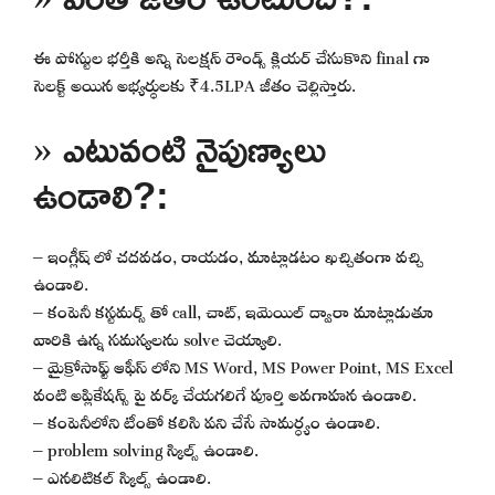
ఈ పోస్టుల భర్తీకి అన్ని సెలక్షన్ రౌండ్స్ క్లియర్ చేసుకొని final గా
సెలక్ట్ అయిన అభ్యర్థులకు ₹4.5LPA జీతం చెల్లిస్తారు.
» ఎటువంటి నైపుణ్యాలు
ఉండాలి?:
– ఇంగ్లీష్ లో చదవడం, రాయడం, మాట్లాడటం ఖచ్చితంగా వచ్చి
ఉండాలి.
– కంపెనీ కస్టమర్స్ తో call, చాట్, ఇమెయిల్ ద్వారా మాట్లాడుతూ
వారికి ఉన్న సమస్యలను solve చెయ్యాలి.
– మైక్రోసాఫ్ట్ ఆఫీస్ లోని MS Word, MS Power Point, MS Excel
వంటి అప్లికేషన్స్ పై వర్క్ చేయగలిగే పూర్తి అవగాహన ఉండాలి.
– కంపెనీలోని టీంతో కలిసి పని చేసే సామర్ధ్యం ఉండాలి.
– problem solving స్కిల్స్ ఉండాలి.
– ఎనలిటికల్ స్కిల్స్ ఉండాలి.