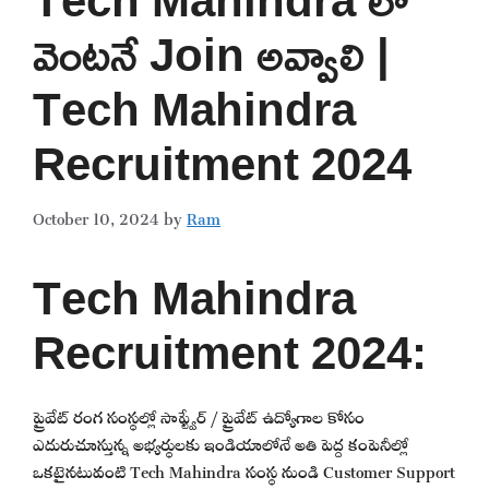
వెంటనే Join అవ్వాలి |
Tech Mahindra
Recruitment 2024
October 10, 2024
by
Ram
Tech Mahindra
Recruitment 2024:
ప్రైవేట్ రంగ సంస్థల్లో సాఫ్ట్వేర్ / ప్రైవేట్ ఉద్యోగాల కోసం
ఎదురుచూస్తున్న అభ్యర్థులకు ఇండియాలోనే అతి పెద్ద కంపెనీల్లో
ఒకటైనటువంటి Tech Mahindra సంస్థ నుండి Customer Support