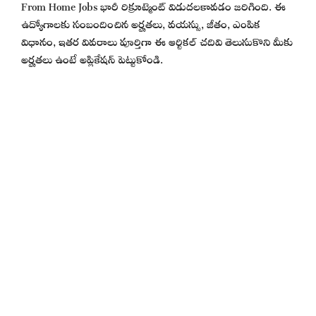
From Home Jobs భారీ రిక్రూట్మెంట్ విడుదలకావడం జరిగింది. ఈ
ఉద్యోగాలకు సంబందించిన అర్హతలు, వయస్సు, జీతం, ఎంపిక
విధానం, ఇతర వివరాలు పూర్తిగా ఈ ఆర్టికల్ చదివి తెలుసుకొని మీకు
అర్హతలు ఉంటే అప్లికేషన్ పెట్టుకోండి.