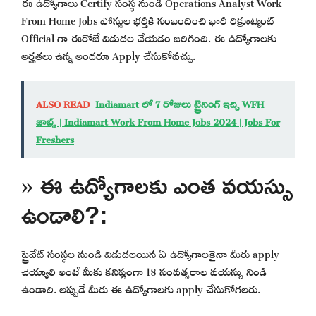
ఈ ఉద్యోగాలు Certify సంస్థ నుండి Operations Analyst Work
From Home Jobs పోస్టుల భర్తీకి సంబందించి భారీ రిక్రూట్మెంట్
Official గా ఈరోజే విడుదల చేయడం జరిగింది. ఈ ఉద్యోగాలకు
అర్హతలు ఉన్న అందరూ Apply చేసుకోవచ్చు.
ALSO READ
Indiamart లో 7 రోజులు ట్రైనింగ్ ఇచ్చి WFH
జాబ్స్ | Indiamart Work From Home Jobs 2024 | Jobs For
Freshers
» ఈ ఉద్యోగాలకు ఎంత వయస్సు
ఉండాలి?:
ప్రైవేట్ సంస్థల నుండి విడుదలయిన ఏ ఉద్యోగాలకైనా మీరు apply
చెయ్యాలి అంటే మీకు కనిష్టంగా 18 సంవత్సరాల వయస్సు నిండి
ఉండాలి. అప్పుడే మీరు ఈ ఉద్యోగాలకు apply చేసుకోగలరు.