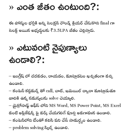
» ఎంత జీతం ఉంటుంది?:
ఈ పోస్టుల భర్తీకి అన్ని సెలక్షన్ రౌండ్స్ క్లియర్ చేసుకొని final గా
సెలక్ట్ అయిన అభ్యర్థులకు ₹3.5LPA జీతం చెల్లిస్తారు.
» ఎటువంటి నైపుణ్యాలు
ఉండాలి?:
– ఇంగ్లీష్ లో చదవడం, రాయడం, మాట్లాడటం ఖచ్చితంగా వచ్చి
ఉండాలి.
– కంపెనీ కస్టమర్స్ తో call, చాట్, ఇమెయిల్ ద్వారా మాట్లాడుతూ
వారికి ఉన్న సమస్యలను solve చెయ్యాలి.
– మైక్రోసాఫ్ట్ ఆఫీస్ లోని MS Word, MS Power Point, MS Excel
వంటి అప్లికేషన్స్ పై వర్క్ చేయగలిగే పూర్తి అవగాహన ఉండాలి.
– కంపెనీలోని టీంతో కలిసి పని చేసే సామర్ధ్యం ఉండాలి.
– problem solving స్కిల్స్ ఉండాలి.