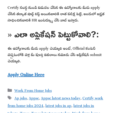
Certify సంస్థ నుండి విడుదల చేసిన ఈ ఉద్యోగాలకు మీరు apply
చేసిన తర్వాత షార్ట్ లిస్ట్ అయినవారికి రాత పరీక్ష పెట్టి, అందులో అర్హత
సాధించినవారికి HR ఇంటర్వ్యూ చేసి జాబ్ ఇస్తారు.
» ఎలా అప్లికేషన్ పెట్టుకోవాలి?:
ఈ ఉద్యోగాలకు మీరు apply చెయ్యాలి అంటే, Official కంపెనీ
వెబ్సైటులోకి వెళ్లి మీ పూర్తి వివరాలు నమోదు చేసి అప్లికేషన్ submit
చెయ్యాలి.
Apply Online Here
Categories
Work From Home Jobs
Tags
Ap jobs
,
Appsc
,
Appsc latest news today
,
Certify work
from home jobs 2024
,
latest jobs in ap
,
latest jobs in
telugu
,
Tspsc
,
Tspsc latest news today
,
Work from home