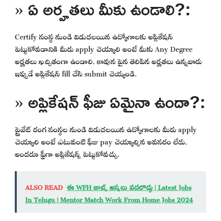
» ఏ అర్హతలు మీకు ఉండాలి?:
Certify సంస్థ నుండి విడుదలయిన ఉద్యోగాలకు అప్లికేషన్
పెట్టుకోవడానికి మీరు apply చెయ్యాలి అంటే మీకు Any Degree
అర్హతలు ఖచ్చితంగా ఉండాలి. కావున పైన తెలిపిన అర్హతలు ఉన్నవారు
ఇప్పుడే అప్లికేషన్ fill చేసి submit చెయ్యండి.
» అప్లికేషన్ ఫీజు ఏమైనా ఉందా?:
ప్రైవేట్ రంగ సంస్థల నుండి విడుదలయిన ఉద్యోగాలకు మీరు apply
చెయ్యాలి అంటే ఎటువంటి ఫీజు pay చెయ్యాల్సిన అవసరం లేదు.
అందరూ ఫ్రీగా అప్లికేషన్స్ పెట్టుకోవచ్చు.
ALSO READ
ఈ WFH జాబ్స్ అస్సలు వదలొద్దు | Latest Jobs
In Telugu | Mentor Match Work From Home Jobs 2024