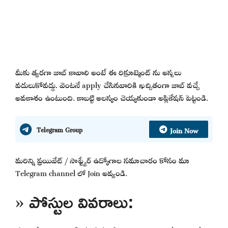
మీకు త్వరగా జాబ్ కావాలి అంటే ఈ రిక్రూట్మెంట్ ను అస్సలు
వదులుకోవద్దు. వెంటనే apply చేసినవారికి ఖచ్చితంగా జాబ్ వచ్చే
అవకాశం ఉంటుంది. కాబట్టి ఆలస్యం చెయ్యకుండా అప్లికేషన్ పెట్టండి.
Join Now
Telegram Group
మరిన్ని ప్రయివేట్ / సాఫ్ట్వేర్ ఉద్యోగాల సమాచారం కోసం మా
Telegram channel లో Join అవ్వండి.
» పోస్టుల వివరాలు: