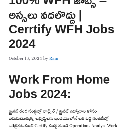
అస్సలు వదలొద్దు |
Cerrtify WFH Jobs
2024
October 13, 2024
by
Ram
Work From Home
Jobs 2024:
ప్రైవేట్ రంగ సంస్థల్లో సాఫ్ట్వేర్ / ప్రైవేట్ ఉద్యోగాల కోసం
ఎదురుచూస్తున్న అభ్యర్థులకు ఇండియాలోనే అతి పెద్ద కంపెనీల్లో
ఒకటైనటువంటి Certify సంస్థ నుండి Operations Analyst Work