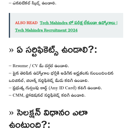
– ఎనలిటికల్ స్కిల్స్ ఉండాలి.
ALSO READ
Tech Mahindra లో పరీక్ష లేకుండా ఉద్యోగాలు |
Tech Mahindra Recruitment 2024
» ఏ సర్టిఫికెట్స్ ఉండాలి?:
– Resume / CV మీ దగ్గర ఉండాలి.
– పైన తెలిపిన ఉద్యోగాల భర్తీకి అడిగిన అర్హతలకు సంబందించిన
ఒరిజినల్, జిరాక్స్ సర్టిఫికెట్స్ మీరు కలిగి ఉండాలి.
– ప్రభుత్వ గుర్తింపు కార్డ్ (Any ID Card) కలిగి ఉండాలి.
– CMM, ప్రోవిషనల్ సర్టిఫికెట్స్ కలిగి ఉండాలి.
» సెలక్షన్ విధానం ఎలా
ఉంటుంది?: