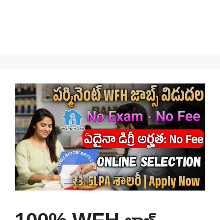
100% WFH జాబ్స్ –