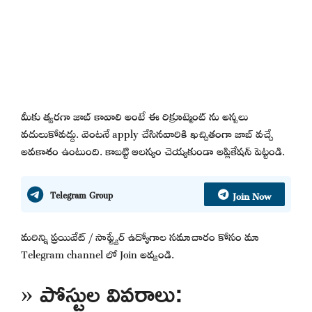
మీకు త్వరగా జాబ్ కావాలి అంటే ఈ రిక్రూట్మెంట్ ను అస్సలు
వదులుకోవద్దు. వెంటనే apply చేసినవారికి ఖచ్చితంగా జాబ్ వచ్చే
అవకాశం ఉంటుంది. కాబట్టి ఆలస్యం చెయ్యకుండా అప్లికేషన్ పెట్టండి.
Join Now
Telegram Group
మరిన్ని ప్రయివేట్ / సాఫ్ట్వేర్ ఉద్యోగాల సమాచారం కోసం మా
Telegram channel లో Join అవ్వండి.
» పోస్టుల వివరాలు: