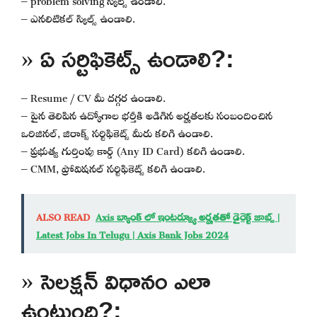
– ఎనలిటికల్ స్కిల్స్ ఉండాలి.
» ఏ సర్టిఫికెట్స్ ఉండాలి?:
– Resume / CV మీ దగ్గర ఉండాలి.
– పైన తెలిపిన ఉద్యోగాల భర్తీకి అడిగిన అర్హతలకు సంబందించిన
ఒరిజినల్, జిరాక్స్ సర్టిఫికెట్స్ మీరు కలిగి ఉండాలి.
– ప్రభుత్వ గుర్తింపు కార్డ్ (Any ID Card) కలిగి ఉండాలి.
– CMM, ప్రోవిషనల్ సర్టిఫికెట్స్ కలిగి ఉండాలి.
ALSO READ
Axis బ్యాంక్ లో ఇంటర్వ్యూ అర్హతతో డైరెక్ట్ జాబ్స్ |
Latest Jobs In Telugu | Axis Bank Jobs 2024
» సెలక్షన్ విధానం ఎలా
ఉంటుంది?: