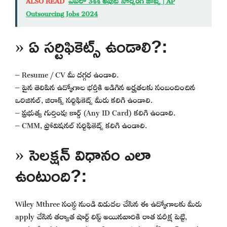
Outsourcing Jobs 2024
» ఏ సర్టిఫికెట్స్ ఉండాలి?:
– Resume / CV మీ దగ్గర ఉండాలి.
– పైన తెలిపిన ఉద్యోగాల భర్తీకి అడిగిన అర్హతలకు సంబందించిన
ఒరిజినల్, జిరాక్స్ సర్టిఫికెట్స్ మీరు కలిగి ఉండాలి.
– ప్రభుత్వ గుర్తింపు కార్డ్ (Any ID Card) కలిగి ఉండాలి.
– CMM, ప్రోవిషనల్ సర్టిఫికెట్స్ కలిగి ఉండాలి.
» సెలక్షన్ విధానం ఎలా
ఉంటుంది?:
Wiley Mthree సంస్థ నుండి విడుదల చేసిన ఈ ఉద్యోగాలకు మీరు
apply చేసిన తర్వాత షార్ట్ లిస్ట్ అయినవారికి రాత పరీక్ష పెట్టి,