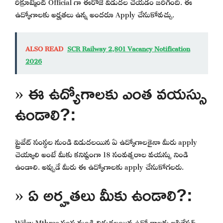
రిక్రూట్మెంట్ Official గా ఈరోజే విడుదల చేయడం జరిగింది. ఈ
ఉద్యోగాలకు అర్హతలు ఉన్న అందరూ Apply చేసుకోవచ్చు.
ALSO READ
SCR Railway 2,801 Vacancy Notification
2026
» ఈ ఉద్యోగాలకు ఎంత వయస్సు
ఉండాలి?:
ప్రైవేట్ సంస్థల నుండి విడుదలయిన ఏ ఉద్యోగాలకైనా మీరు apply
చెయ్యాలి అంటే మీకు కనిష్టంగా 18 సంవత్సరాల వయస్సు నిండి
ఉండాలి. అప్పుడే మీరు ఈ ఉద్యోగాలకు apply చేసుకోగలరు.
» ఏ అర్హతలు మీకు ఉండాలి?:
Wiley Mthree సంస్థ నుండి విడుదలయిన ఉద్యోగాలకు అప్లికేషన్