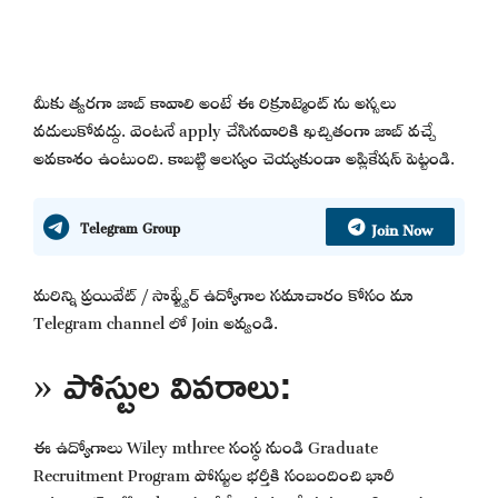
మీకు త్వరగా జాబ్ కావాలి అంటే ఈ రిక్రూట్మెంట్ ను అస్సలు
వదులుకోవద్దు. వెంటనే apply చేసినవారికి ఖచ్చితంగా జాబ్ వచ్చే
అవకాశం ఉంటుంది. కాబట్టి ఆలస్యం చెయ్యకుండా అప్లికేషన్ పెట్టండి.
Join Now
Telegram Group
మరిన్ని ప్రయివేట్ / సాఫ్ట్వేర్ ఉద్యోగాల సమాచారం కోసం మా
Telegram channel లో Join అవ్వండి.
» పోస్టుల వివరాలు:
ఈ ఉద్యోగాలు Wiley mthree సంస్థ నుండి Graduate
Recruitment Program పోస్టుల భర్తీకి సంబందించి భారీ