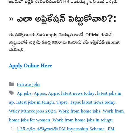
అందులో అర్హత సాధించినవారికి HR ఇంటర్వ్యూ చేసి జాబ్ ఇస్తారు.
» ఎలా అప్లికేషన్ పెట్టుకోవాలి?:
ఈ ఉద్యోగాలకు మీరు apply చెయ్యాలి అంటే, Official కంపెనీ
వెబ్సైటులోకి వెళ్లి మీ పూర్తి వివరాలు నమోదు చేసి అప్లికేషన్ submit
చెయ్యాలి.
Apply Online Here
Categories
Private Jobs
Tags
Ap jobs
,
Appsc
,
Appsc latest news today
,
latest jobs in
ap
,
latest jobs in telugu
,
Tspsc
,
Tspsc latest news today
,
Wiley Mthree jobs 2024
,
Work from home jobs
,
Work from
home jobs for women
,
Work from home jobs in telugu
1.25 లక్షల ఉద్యోగాలతో PM Inyernship Scheme | PM