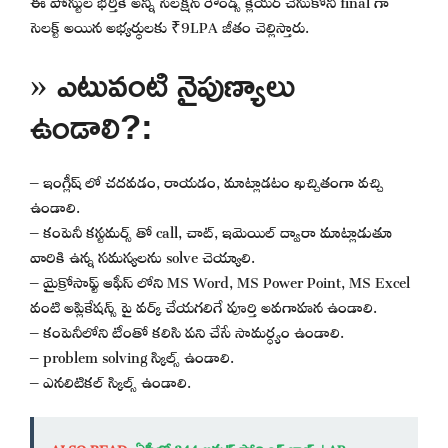
సెలక్ట్ అయిన అభ్యర్థులకు ₹9LPA జీతం చెల్లిస్తారు.
» ఎటువంటి నైపుణ్యాలు
ఉండాలి?:
– ఇంగ్లీష్ లో చదవడం, రాయడం, మాట్లాడటం ఖచ్చితంగా వచ్చి
ఉండాలి.
– కంపెనీ కస్టమర్స్ తో call, చాట్, ఇమెయిల్ ద్వారా మాట్లాడుతూ
వారికి ఉన్న సమస్యలను solve చెయ్యాలి.
– మైక్రోసాఫ్ట్ ఆఫీస్ లోని MS Word, MS Power Point, MS Excel
వంటి అప్లికేషన్స్ పై వర్క్ చేయగలిగే పూర్తి అవగాహన ఉండాలి.
– కంపెనీలోని టీంతో కలిసి పని చేసే సామర్ధ్యం ఉండాలి.
– problem solving స్కిల్స్ ఉండాలి.
– ఎనలిటికల్ స్కిల్స్ ఉండాలి.
ALSO READ
ఏపీలో 344 అవుట్ సోర్సింగ్ జాబ్స్ | AP