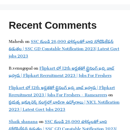
Recent Comments
Mahesh
on
SSC నుండి 26,000 పోస్టులతో భారి నోటిఫికేషన్
విడుతల | SSC GD Constable Notification 2023| Latest Govt
jobs 2023
B.venugopal
on
Flipkart లో 12th అర్హతతో ట్రైనింగ్ ఇచ్చి జాబ్
ఇస్తారు | Flipkart Recruitment 2023 | Jobs For Freshers
Flipkart లో 12th అర్హతతో ట్రైనింగ్ ఇచ్చి జాబ్ ఇస్తారు | Flipkart
Recruitment 2023 | Jobs For Freshers - Ramcareers
on
ప్రభుత్వ ఇన్సూరెన్స్ సంస్థలో భారీగా ఉద్యోగాలు | NICL Notification
2023 | Latest Govt Jobs 2023
Shaik shanana
on
SSC నుండి 26,000 పోస్టులతో భారి
నోటిఫికేషన్ విడుతల | SSC GD Constable Notification 2023|