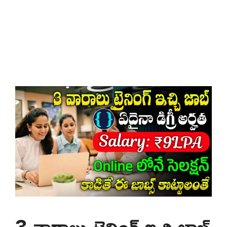
3 వారాలు ట్రైనింగ్ ఇచ్చి జాబ్