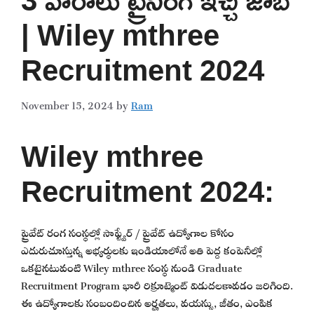
| Wiley mthree
Recruitment 2024
November 15, 2024
by
Ram
Wiley mthree
Recruitment 2024:
ప్రైవేట్ రంగ సంస్థల్లో సాఫ్ట్వేర్ / ప్రైవేట్ ఉద్యోగాల కోసం
ఎదురుచూస్తున్న అభ్యర్థులకు ఇండియాలోనే అతి పెద్ద కంపెనీల్లో
ఒకటైనటువంటి Wiley mthree సంస్థ నుండి Graduate
Recruitment Program భారీ రిక్రూట్మెంట్ విడుదలకావడం జరిగింది.
ఈ ఉద్యోగాలకు సంబందించిన అర్హతలు, వయస్సు, జీతం, ఎంపిక