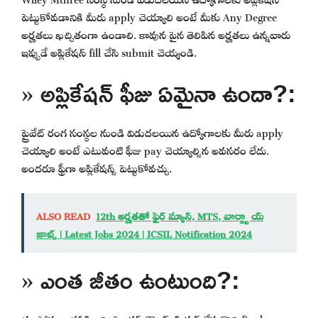
పెట్టుకోవడానికి మీరు apply చెయ్యాలి అంటే మీకు Any Degree
అర్హతలు ఖచ్చితంగా ఉండాలి. కావున పైన తెలిపిన అర్హతలు ఉన్నవారు
ఇప్పుడే అప్లికేషన్ fill చేసి submit చెయ్యండి.
» అప్లికేషన్ ఫీజు ఏమైనా ఉందా?:
ప్రైవేట్ రంగ సంస్థల నుండి విడుదలయిన ఉద్యోగాలకు మీరు apply
చెయ్యాలి అంటే ఎటువంటి ఫీజు pay చెయ్యాల్సిన అవసరం లేదు.
అందరూ ఫ్రీగా అప్లికేషన్స్ పెట్టుకోవచ్చు.
ALSO READ
12th అర్హతతో ఫైర్ మ్యాన్, MTS, వార్డ్బా య్
జాబ్స్ | Latest Jobs 2024 | ICSIL Notification 2024
» ఎంత జీతం ఉంటుంది?:
ఈ పోస్టుల భర్తీకి అన్ని సెలక్షన్ రౌండ్స్ క్లియర్ చేసుకొని final గా