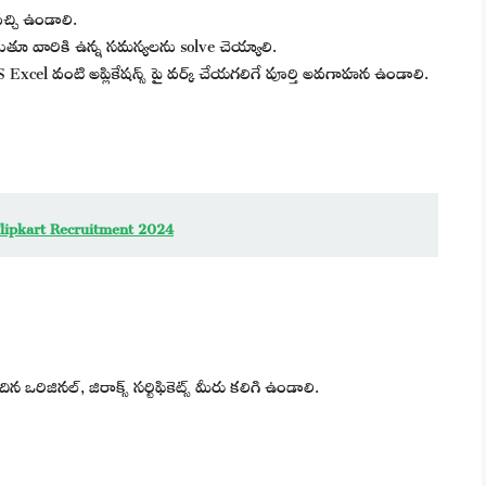
్చి ఉండాలి.
ాడుతూ వారికి ఉన్న సమస్యలను solve చెయ్యాలి.
 Excel వంటి అప్లికేషన్స్ పై వర్క్ చేయగలిగే పూర్తి అవగాహన ఉండాలి.
| Flipkart Recruitment 2024
ఒరిజినల్, జిరాక్స్ సర్టిఫికెట్స్ మీరు కలిగి ఉండాలి.