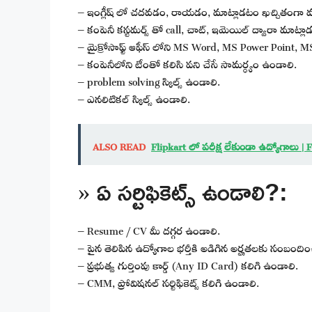
– ఇంగ్లీష్ లో చదవడం, రాయడం, మాట్లాడటం ఖచ్చితంగా వచ
– కంపెనీ కస్టమర్స్ తో call, చాట్, ఇమెయిల్ ద్వారా మాట్ల
– మైక్రోసాఫ్ట్ ఆఫీస్ లోని MS Word, MS Power Point, MS
– కంపెనీలోని టీంతో కలిసి పని చేసే సామర్ధ్యం ఉండాలి.
– problem solving స్కిల్స్ ఉండాలి.
– ఎనలిటికల్ స్కిల్స్ ఉండాలి.
ALSO READ
Flipkart లో పరీక్ష లేకుండా ఉద్యోగాలు 
» ఏ సర్టిఫికెట్స్ ఉండాలి?:
– Resume / CV మీ దగ్గర ఉండాలి.
– పైన తెలిపిన ఉద్యోగాల భర్తీకి అడిగిన అర్హతలకు సంబందించిన 
– ప్రభుత్వ గుర్తింపు కార్డ్ (Any ID Card) కలిగి ఉండాలి.
– CMM, ప్రోవిషనల్ సర్టిఫికెట్స్ కలిగి ఉండాలి.