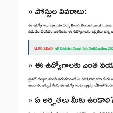
» పోస్టుల వివరాలు:
ఈ ఉద్యోగాలు Sprinto సంస్థ నుండి Recruitment Intern పోస
విడుదల చేయడం జరిగింది. ఈ ఉద్యోగాలకు అర్హతలు ఉన్న 
ALSO READ
AP District Court Job Notification 20
» ఈ ఉద్యోగాలకు ఎంత వయస
ప్రైవేట్ సంస్థల నుండి విడుదలయిన ఏ ఉద్యోగాలకైనా మీరు 
ఉండాలి. అప్పుడే మీరు ఈ ఉద్యోగాలకు apply చేసుకోగలరు
» ఏ అర్హతలు మీకు ఉండాలి
Sprinto సంస్థ నుండి విడుదలయిన ఉద్యోగాలకు అప్లికేషన్ 