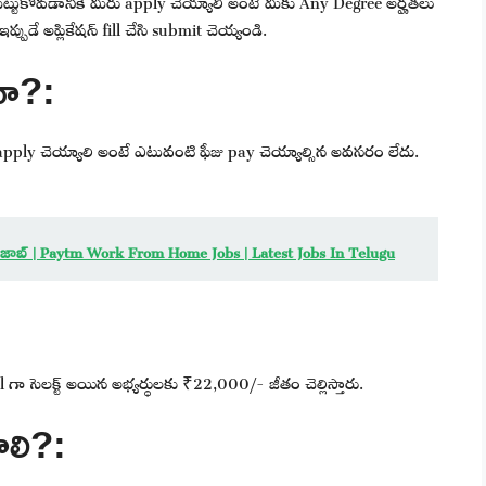
పుడే అప్లికేషన్ fill చేసి submit చెయ్యండి.
దా?:
apply చెయ్యాలి అంటే ఎటువంటి ఫీజు pay చెయ్యాల్సిన అవసరం లేదు.
FH జాబ్ | Paytm Work From Home Jobs | Latest Jobs In Telugu
nal గా సెలక్ట్ అయిన అభ్యర్థులకు ₹22,000/- జీతం చెల్లిస్తారు.
ాలి?: