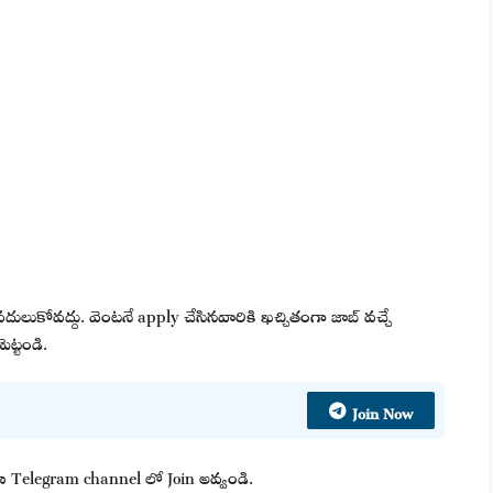
వదులుకోవద్దు. వెంటనే apply చేసినవారికి ఖచ్చితంగా జాబ్ వచ్చే
ెట్టండి.
Join Now
 మా Telegram channel లో Join అవ్వండి.