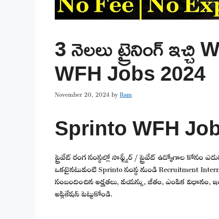
3 నెలలు ట్రైనింగ్ ఇచ్చ
WFH Jobs 2024
November 20, 2024
by
Ram
Sprinto WFH Job
ప్రైవేట్ రంగ సంస్థల్లో సాఫ్ట్వేర్ / ప్రైవేట్ ఉద్యోగాల కోసం ఎ
ఒకటైనటువంటి Sprinto సంస్థ నుండి Recruitment Intern 
సంబందించిన అర్హతలు, వయస్సు, జీతం, ఎంపిక విధానం, ఇతర
అప్లికేషన్ పెట్టుకోండి.