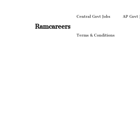
Skip
to
Central Govt Jobs
AP Govt 
content
Ramcareers
Terms & Conditions