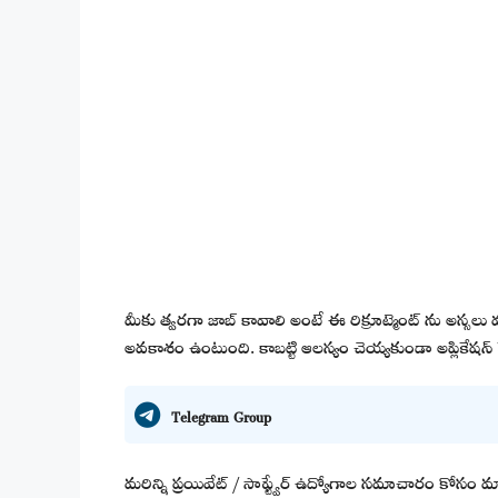
మీకు త్వరగా జాబ్ కావాలి అంటే ఈ రిక్రూట్మెంట్ ను అస్సలు 
అవకాశం ఉంటుంది. కాబట్టి ఆలస్యం చెయ్యకుండా అప్లికేషన్ ప
Telegram Group
మరిన్ని ప్రయివేట్ / సాఫ్ట్వేర్ ఉద్యోగాల సమాచారం కోసం