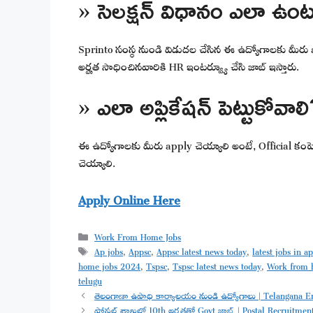
» సెలక్షన్ విధానం ఎలా ఉం
Sprinto సంస్థ నుండి విడుదల చేసిన ఈ ఉద్యోగాలకు మీరు appl
అర్హత సాధించినవారికి HR ఇంటర్వ్యూ చేసి జాబ్ ఇస్తారు.
» ఎలా అప్లికేషన్ పెట్టుకోవాల
ఈ ఉద్యోగాలకు మీరు apply చెయ్యాలి అంటే, Official కంపెనీ వ
చెయ్యాలి.
Apply Online Here
Categories
Work From Home Jobs
Tags
Ap jobs
,
Appsc
,
Appsc latest news today
,
latest jobs in a
home jobs 2024
,
Tspsc
,
Tspsc latest news today
,
Work from 
telugu
తెలంగాణా ఉపాధి కార్యాలయం నుండి ఉద్యోగాలు | Telangana E
పోస్టల్ శాఖలో 10th అర్హతతో Govt జాబ్స్ | Postal Recruitme