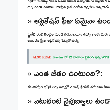
ఖచ్చితంగా ఉండాలి. కావున పైన తెలిపిన అర్హతలు ఉన్నవారు ఇప్
» అప్లికేషన్ ఫీజు ఏమైనా ఉం
ప్రైవేట్ రంగ సంస్థల నుండి విడుదలయిన ఉద్యోగాలకు మీరు 
అందరూ ఫ్రీగా అప్లికేషన్స్ పెట్టుకోవచ్చు.
ALSO READ
Paytm లో 12 వారాలు ట్రైనింగ్ ఇచ్చి W
» ఎంత జీతం ఉంటుంది?:
ఈ పోస్టుల భర్తీకి అన్ని సెలక్షన్ రౌండ్స్ క్లియర్ చేసుకొని fi
» ఎటువంటి నైపుణ్యాలు ఉండ