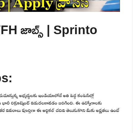
ి WFH జాబ్స్ | Sprinto
s:
దురుచూస్తున్న అభ్యర్థులకు ఇండియాలోనే అతి పెద్ద కంపెనీల్లో
భారీ రిక్రూట్మెంట్ విడుదలకావడం జరిగింది. ఈ ఉద్యోగాలకు
 వివరాలు పూర్తిగా ఈ ఆర్టికల్ చదివి తెలుసుకొని మీకు అర్హతలు ఉంటే