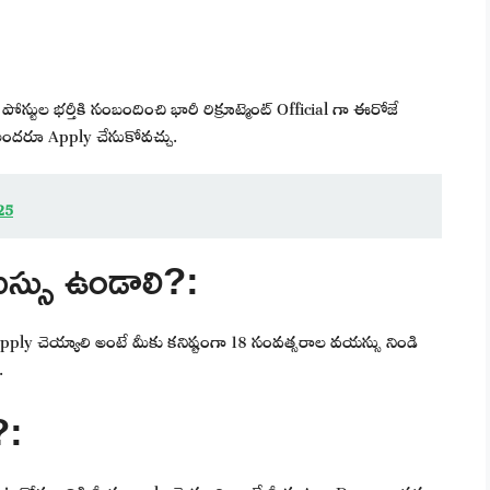
్టుల భర్తీకి సంబందించి భారీ రిక్రూట్మెంట్ Official గా ఈరోజే
అందరూ Apply చేసుకోవచ్చు.
25
్సు ఉండాలి?:
apply చెయ్యాలి అంటే మీకు కనిష్టంగా 18 సంవత్సరాల వయస్సు నిండి
.
?:
పెట్టుకోవడానికి మీరు apply చెయ్యాలి అంటే మీకు Any Degree అర్హతలు