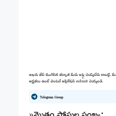
ఆఖరు తేదీ ముగిసిన తర్వాత మీరు అప్లై చెయ్యలేరు కాబట్టి,
అర్హతలు ఉంటే వెంటనే అప్లికేషన్ submit చెయ్యండి.
Telegram Group
»మొత్తం పోస్టుల సంఖ్య: