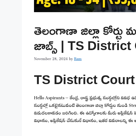
తెలంగాణా జిల్లా కోర్టు 
జాబ్స్ | TS Distri
November 28, 2024
by
Ram
TS District Cour
Hello Aspirants – కేంద్ర, రాష్ట్ర ప్రభుత్వ సంస్థల్లోని వివ
సంస్థల్లో ఒకటైనటువంటి తెలంగాణా జిల్లా కోర్థుల నుండి St
విడుదలకావడం జరిగింది. ఈ ఉద్యోగాలకు మీరు అప్లికేషన్ ప
విధానం, అప్లికేషన్ చేసుకునే విధానం, ఇతర వివరాలన్ని ఈ ఆర్ట