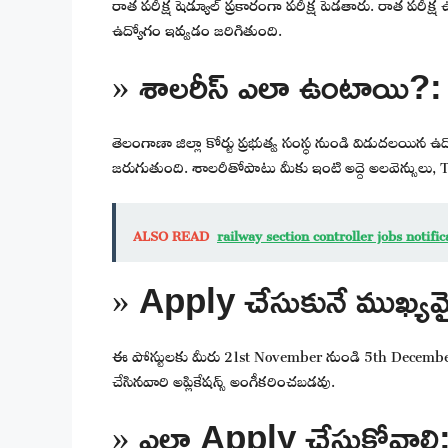
రాత పరీక్ష షెడ్యూల్ ప్రకారంగా పరీక్ష పెడతారు. రాత పరీక్ష
ఉద్యోగం ఇవ్వడం జరిగితుంది.
» శాలరీస్ ఎలా ఉంటాయి?:
తెలంగాణా జిల్లా కోర్టు ప్రభుత్వ సంస్థ నుండి విడుదలయ
జరుగుతుంది. శాలరీతోపాటు మీకు ఇంటి అద్దె అలవెన్సులు, T
ALSO READ
railway section controller jobs notifi
» Apply చేసుకునే ముఖ్యమై
ఈ పోస్టులకు మీరు 21st November నుండి 5th December వ
చేసినవారి అప్లికేషన్స్ అంగీకరించబడవు.
» ఎలా Apply చేసుకోవాలి