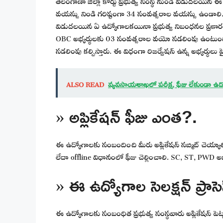
వయస్సు నిండి గరిష్టంగా 34 సంవత్సరాల వయస్సు ఉండాలి. 
విడుదలయిన ఏ ఉద్యోగాలకయినా ప్రభుత్వ నిబంధనల ప్రకా
OBC అభ్యర్థులకు 03 సంవత్సరాల వయో సడలింపు ఉంటుంది
సడలింపు కల్పిస్తారు. ఈ విధంగా రిజర్వేషన్ ఉన్న అభ్యర్థులు 
ALSO READ
వ్యవసాయశాఖలో పరీక్ష, ఫీజు లేకుండా ఉద
» అప్లికేషన్ ఫీజు ఎంత?.
ఈ ఉద్యోగాలకు సంబందించి మీరు అప్లికేషన్ సబ్మిట్ చెయ్యా
లేదా offline విధానంలో ఫీజు చెల్లించాలి. SC, ST, PWD అభ
» ఈ ఉద్యోగాల సెలక్షన్ ప్రాసె
ఈ ఉద్యోగాలకు సంబంధిత ప్రభుత్వ సంస్థవారు అప్లికేషన్ పెట్టు