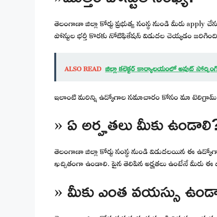
తెలంగాణా జిల్లా కోర్టు ప్రభుత్వ సంస్థ నుండి మీరు apply
పోస్టుల భర్తీ కొరకు నోటిఫికేషన్ విడుదల చెయ్యడం జరిగింది
ALSO READ
జిల్లా కలెక్టర్ కార్యాలయంలో అవుట్ సోర్సి
ఇలాంటి మరిన్ని ఉద్యోగాల సమాచారం కోసం మా టెలిగ్రామ్ 
» ఏ అర్హతలు మీకు ఉండాలి
తెలంగాణా జిల్లా కోర్టు సంస్థ నుండి విడుదలయిన ఈ ఉద్యోగ
ఖచ్చితంగా ఉండాలి. పైన తెలిపిన అర్హతలు ఉంటేనే మీరు ఈ పోస
» మీకు ఎంత వయస్సు ఉండా
తెలంగాణా జిల్లా కోర్టు ప్రభుత్వ సంస్థ నుండి విడుదలయి