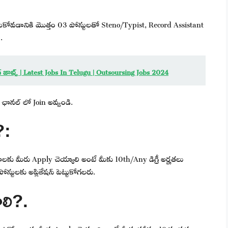
 చేసుకోవడానికి మొత్తం 03 పోస్టులతో Steno/Typist, Record Assistant
.
ంగ్ జాబ్స్ | Latest Jobs In Telugu | Outsoursing Jobs 2024
ఛానల్ లో Join అవ్వండి.
?:
ాలకు మీరు Apply చెయ్యాలి అంటే మీకు 10th/Any డిగ్రీ అర్హతలు
్టులకు అప్లికేషన్ పెట్టుకోగలరు.
లి?.
న ఈ ఉద్యోగాలకు మీరు Apply చెయ్యాలి అంటే మీకు కనీసం 18 సంవత్సరాల