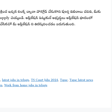
ంద ఇచ్చిన లింక్స్ ద్వారా డౌన్లోడ్ చేసుకొని పూర్తి వివరాలు చదివి, మీకు
y చెయ్యండి. అప్లికేషన్ పెట్టుకునే అభ్యర్థులు అప్లికేషన్ ఫారంలో
చేసినచో మీ అప్లికేషన్ ని తిరస్కరించడం జరుగుతుంది.
p
,
latest jobs in telugu
,
TS Court Jobs 2024
,
Tspsc
,
Tspsc latest news
en
,
Work from home jobs in telugu