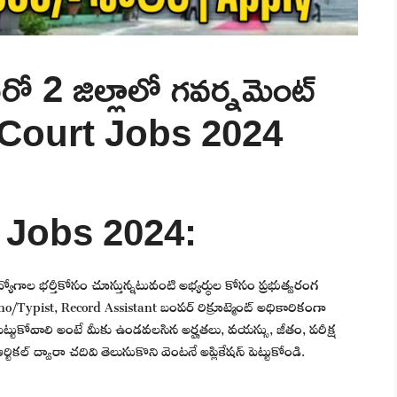
మరో 2 జిల్లాలో గవర్నమెంట్
ct Court Jobs 2024
t Jobs 2024:
ిధ ఉద్యోగాల భర్తీకోసం చూస్తున్నటువంటి అభ్యర్థుల కోసం ప్రభుత్వరంగ
eno/Typist, Record Assistant బంపర్ రిక్రూట్మెంట్ అధికారికంగా
ెట్టుకోవాలి అంటే మీకు ఉండవలసిన అర్హతలు, వయస్సు, జీతం, పరీక్ష
ికల్ ద్వారా చదివి తెలుసుకొని వెంటనే అప్లికేషన్ పెట్టుకోండి.