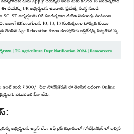
ఈ వయస్సు UR అభ్యర్థులకు ఉండాలి. ప్రభుత్వ సంస్థ నుండి
రం SC, ST అభ్యర్థులకు 05 సంవత్సరాల వయో సడలింపు ఉంటుంది,
. అలాగే వికలాంగులకు 10, 13, 15 సంవత్సరాల చొప్పున వయో
పైన తెలిపిన Age Relaxation కూడా కలుపుకొని అప్లికేషన్స్ పెట్టుకోవచ్చు.
్యోగాలు | TG Agriculture Dept Notification 2024 | Ramcareers
లి అంటే మీరు ₹800/- ఫీజు నోటిఫికేషన్ లో తెలిపిన విధంగా Online
్యర్థులకు ఎటువంటి ఫీజు లేదు.
స్:
కున్న అభ్యర్థులకు ఆన్లైన్ లేదా ఆఫ్ లైన్ విధానంలో నోటిఫికేషన్ లో ఇచ్చిన