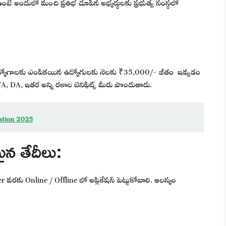
 ఉంటే అందులో మంచి ప్రతిభ చూపిన అభ్యర్థులకు ప్రభుత్వ సంస్థలో
ిన ఉద్యోగాలకు ఎంపికయిన ఉద్యోగులకు నెలకు ₹35,000/- జీతం ఇవ్వడం
A, DA, ఇతర అన్ని రకాల బెనిఫిట్స్ మీరు పొందుతారు.
cation 2025
న తేదీలు:
రకు Online / Offline లో అప్లికేషన్ పెట్టుకోవాలి. ఆలస్యం
: