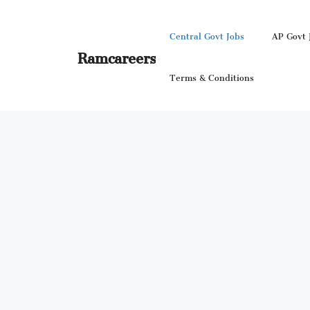
Skip
to
Central Govt Jobs
AP Govt 
content
Ramcareers
Terms & Conditions