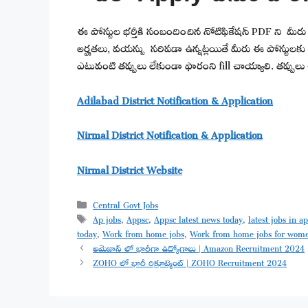
ఈ పోస్టుల భర్తీకి సంబందించిన నోటిఫికేషన్ PDF ని మీరు క్రి
అర్హతలు, వయస్సు సరిపడా ఉన్నట్లయితే మీరు ఈ పోస్టులకు appl
ఎటువంటి తప్పులు లేకుండా ఫారంని fill చాయ్యాలి. తప్పులు 
Adilabad District Notification & Application
Nirmal District Notification & Application
Nirmal District Website
Categories
Central Govt Jobs
Tags
Ap jobs
,
Appsc
,
Appsc latest news today
,
latest jobs in a
today
,
Work from home jobs
,
Work from home jobs for wom
అమెజాన్ లో భారీగా ఉద్యోగాలు | Amazon Recruitment 2024
ZOHO లో భారీ రిక్రూట్మెంట్ | ZOHO Recruitment 2024