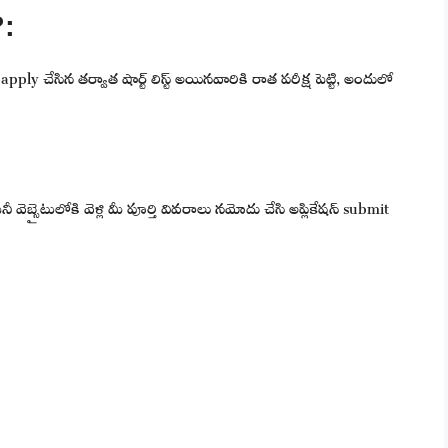
?:
ly చేసిన తర్వాత షార్ట్ లిస్ట్ అయినవారికి రాత పరీక్ష పెట్టి, అందులో
ెబ్సైటులోకి వెళ్లి మీ పూర్తి వివరాలు నమోదు చేసి అప్లికేషన్ submit