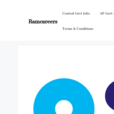
Skip
to
Central Govt Jobs
AP Govt 
content
Ramcareers
Terms & Conditions