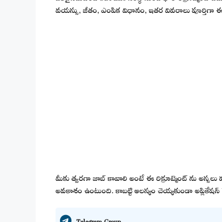
వయస్సు, జీతం, ఎంపిక విధానం, ఇతర వివరాలు పూర్తిగా ఈ ఆర్
మీకు త్వరగా జాబ్ కావాలి అంటే ఈ రిక్రూట్మెంట్ ను అస్సలు 
అవకాశం ఉంటుంది. కాబట్టి ఆలస్యం చెయ్యకుండా అప్లికేషన్ ప
Telegram Group