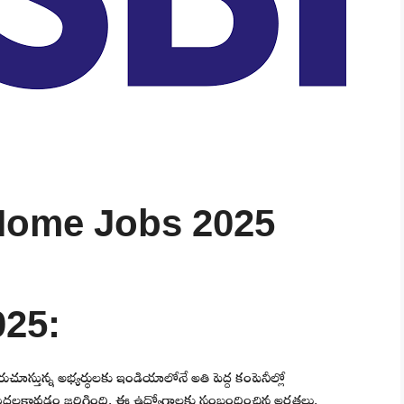
Home Jobs 2025
25:
దురుచూస్తున్న అభ్యర్థులకు ఇండియాలోనే అతి పెద్ద కంపెనీల్లో
 విడుదలకావడం జరిగింది. ఈ ఉద్యోగాలకు సంబందించిన అర్హతలు,