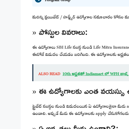
మరిన్ని ప్రయివేట్ / సాఫ్ట్వేర్ ఉద్యోగాల సమాచారం కోసం
» పోస్టుల వివరాలు:
ఈ ఉద్యోగాలు SBI Life సంస్థ నుండి Life Mitra Insurance 
ఈరోజే విడుదల చేయడం జరిగింది. ఈ ఉద్యోగాలకు అర్హతల
ALSO READ
10th అర్హతతో Indiamart లో WFH జాబ్స
» ఈ ఉద్యోగాలకు ఎంత వయస్సు 
ప్రైవేట్ సంస్థల నుండి విడుదలయిన ఏ ఉద్యోగాలకైనా మీరు 
ఉండాలి. అప్పుడే మీరు ఈ ఉద్యోగాలకు apply చేసుకోగలరు
» ఏ అర్హతలు మీకు ఉండాలి?: