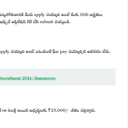
పెట్టుకోవడానికి మీరు apply చెయ్యాలి అంటే మీకు 10th అర్హతలు
పుడే అప్లికేషన్ fill చేసి submit చెయ్యండి.
apply చెయ్యాలి అంటే ఎటువంటి ఫీజు pay చెయ్యాల్సిన అవసరం లేదు.
upa Recruitment 2024 | Ramcareers
nal గా సెలక్ట్ అయిన అభ్యర్థులకు ₹25,000/- జీతం చెల్లిస్తారు.