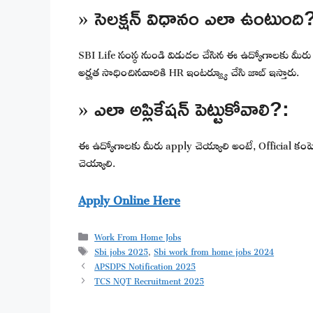
» సెలక్షన్ విధానం ఎలా ఉంటుంది
SBI Life సంస్థ నుండి విడుదల చేసిన ఈ ఉద్యోగాలకు మీరు app
అర్హత సాధించినవారికి HR ఇంటర్వ్యూ చేసి జాబ్ ఇస్తారు.
» ఎలా అప్లికేషన్ పెట్టుకోవాలి?:
ఈ ఉద్యోగాలకు మీరు apply చెయ్యాలి అంటే, Official కంపెనీ వ
చెయ్యాలి.
Apply Online Here
Categories
Work From Home Jobs
Tags
Sbi jobs 2025
,
Sbi work from home jobs 2024
APSDPS Notification 2025
TCS NQT Recruitment 2025