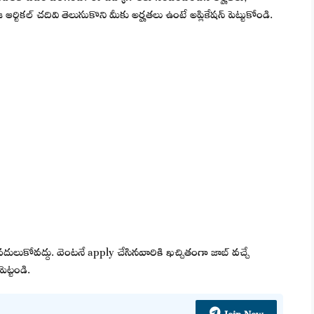
టికల్ చదివి తెలుసుకొని మీకు అర్హతలు ఉంటే అప్లికేషన్ పెట్టుకోండి.
వదులుకోవద్దు. వెంటనే apply చేసినవారికి ఖచ్చితంగా జాబ్ వచ్చే
ెట్టండి.
Join Now