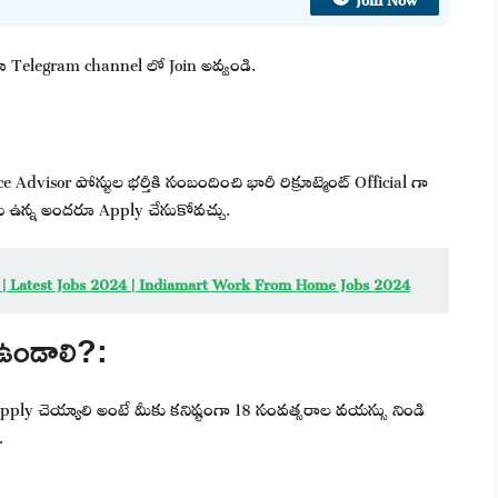
 మా Telegram channel లో Join అవ్వండి.
Advisor పోస్టుల భర్తీకి సంబందించి భారీ రిక్రూట్మెంట్ Official గా
ు ఉన్న అందరూ Apply చేసుకోవచ్చు.
్ | Latest Jobs 2024 | Indiamart Work From Home Jobs 2024
ఉండాలి?:
apply చెయ్యాలి అంటే మీకు కనిష్టంగా 18 సంవత్సరాల వయస్సు నిండి
.