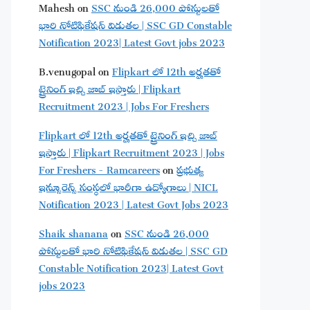
Mahesh
on
SSC నుండి 26,000 పోస్టులతో
భారి నోటిఫికేషన్ విడుతల | SSC GD Constable
Notification 2023| Latest Govt jobs 2023
B.venugopal
on
Flipkart లో 12th అర్హతతో
ట్రైనింగ్ ఇచ్చి జాబ్ ఇస్తారు | Flipkart
Recruitment 2023 | Jobs For Freshers
Flipkart లో 12th అర్హతతో ట్రైనింగ్ ఇచ్చి జాబ్
ఇస్తారు | Flipkart Recruitment 2023 | Jobs
For Freshers - Ramcareers
on
ప్రభుత్వ
ఇన్సూరెన్స్ సంస్థలో భారీగా ఉద్యోగాలు | NICL
Notification 2023 | Latest Govt Jobs 2023
Shaik shanana
on
SSC నుండి 26,000
పోస్టులతో భారి నోటిఫికేషన్ విడుతల | SSC GD
Constable Notification 2023| Latest Govt
jobs 2023