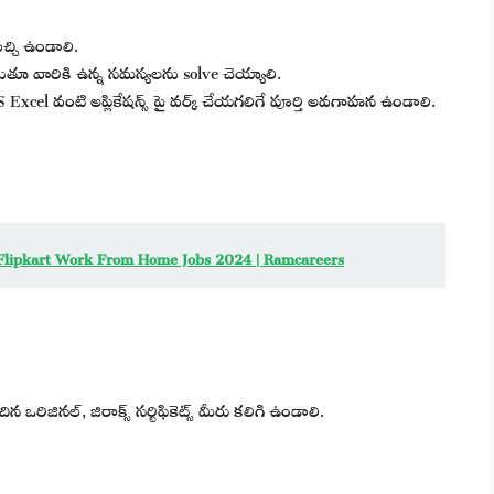
్చి ఉండాలి.
ాడుతూ వారికి ఉన్న సమస్యలను solve చెయ్యాలి.
 Excel వంటి అప్లికేషన్స్ పై వర్క్ చేయగలిగే పూర్తి అవగాహన ఉండాలి.
 | Flipkart Work From Home Jobs 2024 | Ramcareers
ఒరిజినల్, జిరాక్స్ సర్టిఫికెట్స్ మీరు కలిగి ఉండాలి.