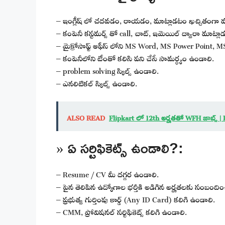
– ఇంగ్లీష్ లో చదవడం, రాయడం, మాట్లాడటం ఖచ్చితంగా వచ
– కంపెనీ కస్టమర్స్ తో call, చాట్, ఇమెయిల్ ద్వారా మాట్ల
– మైక్రోసాఫ్ట్ ఆఫీస్ లోని MS Word, MS Power Point, MS
– కంపెనీలోని టీంతో కలిసి పని చేసే సామర్ధ్యం ఉండాలి.
– problem solving స్కిల్స్ ఉండాలి.
– ఎనలిటికల్ స్కిల్స్ ఉండాలి.
ALSO READ
Flipkart లో 12th అర్హతతో WFH జాబ్స్
» ఏ సర్టిఫికెట్స్ ఉండాలి?:
– Resume / CV మీ దగ్గర ఉండాలి.
– పైన తెలిపిన ఉద్యోగాల భర్తీకి అడిగిన అర్హతలకు సంబందించిన 
– ప్రభుత్వ గుర్తింపు కార్డ్ (Any ID Card) కలిగి ఉండాలి.
– CMM, ప్రోవిషనల్ సర్టిఫికెట్స్ కలిగి ఉండాలి.