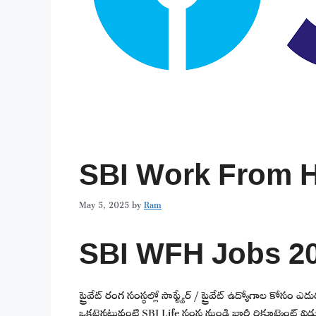
SBI Work From 
May 5, 2025
by
Ram
SBI WFH Jobs 20
ప్రైవేట్ రంగ సంస్థల్లో సాఫ్ట్వేర్ / ప్రైవేట్ ఉద్యోగాల కోసం ఎ
ఒకటైనటువంటి SBI Life సంస్థ నుండి భారీ రిక్రూట్మెంట్