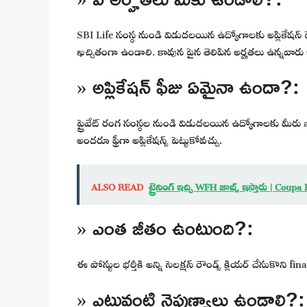
SBI Life సంస్థ నుండి విడుదలయిన ఉద్యోగాలకు అప్లికేషన్ 
ఖచ్చితంగా ఉండాలి. కావున పైన తెలిపిన అర్హతలు ఉన్నవారు ఇప్
» అప్లికేషన్ ఫీజు ఏమైనా ఉందా?:
ప్రైవేట్ రంగ సంస్థల నుండి విడుదలయిన ఉద్యోగాలకు మీరు 
అందరూ ఫ్రీగా అప్లికేషన్స్ పెట్టుకోవచ్చు.
ALSO READ
ట్రైనింగ్ ఇచ్చి WFH జాబ్స్ ఇస్తారు | Co
» ఎంత జీతం ఉంటుంది?:
ఈ పోస్టుల భర్తీకి అన్ని సెలక్షన్ రౌండ్స్ క్లియర్ చేసుకొని fi
» ఎటువంటి నైపుణ్యాలు ఉండాలి?: