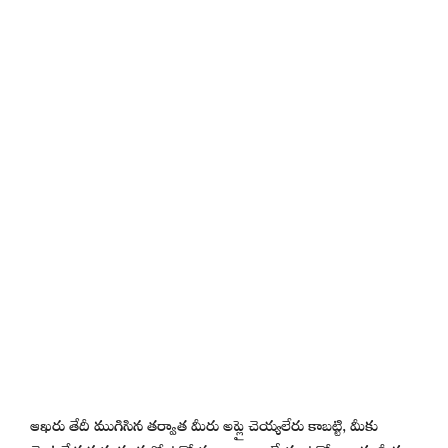
ఆఖరు తేదీ ముగిసిన తర్వాత మీరు అప్లై చెయ్యలేరు కాబట్టి, మీకు
వెంటనే ప్రభుత్వ సంస్థలో ఉద్యోగం కావాలంటే ఈ ఉద్యోగాలకు మీకు