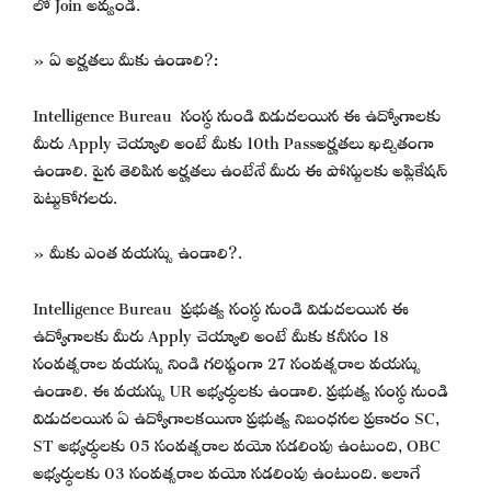
లో Join అవ్వండి.
» ఏ అర్హతలు మీకు ఉండాలి?:
Intelligence Bureau సంస్థ నుండి విడుదలయిన ఈ ఉద్యోగాలకు
మీరు Apply చెయ్యాలి అంటే మీకు 10th Passఅర్హతలు ఖచ్చితంగా
ఉండాలి. పైన తెలిపిన అర్హతలు ఉంటేనే మీరు ఈ పోస్టులకు అప్లికేషన్
పెట్టుకోగలరు.
» మీకు ఎంత వయస్సు ఉండాలి?.
Intelligence Bureau ప్రభుత్వ సంస్థ నుండి విడుదలయిన ఈ
ఉద్యోగాలకు మీరు Apply చెయ్యాలి అంటే మీకు కనీసం 18
సంవత్సరాల వయస్సు నిండి గరిష్టంగా 27 సంవత్సరాల వయస్సు
ఉండాలి. ఈ వయస్సు UR అభ్యర్థులకు ఉండాలి. ప్రభుత్వ సంస్థ నుండి
విడుదలయిన ఏ ఉద్యోగాలకయినా ప్రభుత్వ నిబంధనల ప్రకారం SC,
ST అభ్యర్థులకు 05 సంవత్సరాల వయో సడలింపు ఉంటుంది, OBC
అభ్యర్థులకు 03 సంవత్సరాల వయో సడలింపు ఉంటుంది. అలాగే