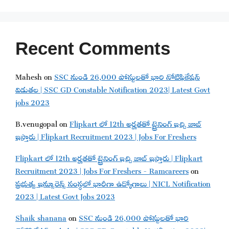
Recent Comments
Mahesh
on
SSC నుండి 26,000 పోస్టులతో భారి నోటిఫికేషన్
విడుతల | SSC GD Constable Notification 2023| Latest Govt
jobs 2023
B.venugopal
on
Flipkart లో 12th అర్హతతో ట్రైనింగ్ ఇచ్చి జాబ్
ఇస్తారు | Flipkart Recruitment 2023 | Jobs For Freshers
Flipkart లో 12th అర్హతతో ట్రైనింగ్ ఇచ్చి జాబ్ ఇస్తారు | Flipkart
Recruitment 2023 | Jobs For Freshers - Ramcareers
on
ప్రభుత్వ ఇన్సూరెన్స్ సంస్థలో భారీగా ఉద్యోగాలు | NICL Notification
2023 | Latest Govt Jobs 2023
Shaik shanana
on
SSC నుండి 26,000 పోస్టులతో భారి