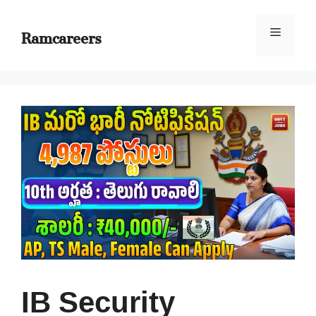
Skip
to
Ramcareers
Menu
content
IB Security