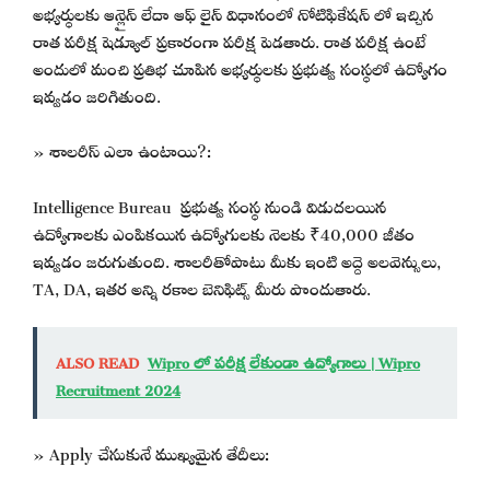
అభ్యర్థులకు ఆన్లైన్ లేదా ఆఫ్ లైన్ విధానంలో నోటిఫికేషన్ లో ఇచ్చిన
రాత పరీక్ష షెడ్యూల్ ప్రకారంగా పరీక్ష పెడతారు. రాత పరీక్ష ఉంటే
అందులో మంచి ప్రతిభ చూపిన అభ్యర్థులకు ప్రభుత్వ సంస్థలో ఉద్యోగం
ఇవ్వడం జరిగితుంది.
» శాలరీస్ ఎలా ఉంటాయి?:
Intelligence Bureau ప్రభుత్వ సంస్థ నుండి విడుదలయిన
ఉద్యోగాలకు ఎంపికయిన ఉద్యోగులకు నెలకు ₹40,000 జీతం
ఇవ్వడం జరుగుతుంది. శాలరీతోపాటు మీకు ఇంటి అద్దె అలవెన్సులు,
TA, DA, ఇతర అన్ని రకాల బెనిఫిట్స్ మీరు పొందుతారు.
ALSO READ
Wipro లో పరీక్ష లేకుండా ఉద్యోగాలు | Wipro
Recruitment 2024
» Apply చేసుకునే ముఖ్యమైన తేదీలు: