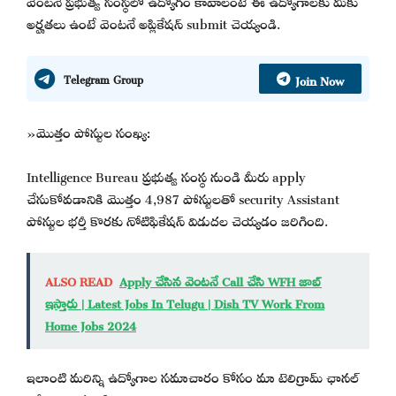
అర్హతలు ఉంటే వెంటనే అప్లికేషన్ submit చెయ్యండి.
Join Now
Telegram Group
»మొత్తం పోస్టుల సంఖ్య:
Intelligence Bureau ప్రభుత్వ సంస్థ నుండి మీరు apply
చేసుకోవడానికి మొత్తం 4,987 పోస్టులతో security Assistant
పోస్టుల భర్తీ కొరకు నోటిఫికేషన్ విడుదల చెయ్యడం జరిగింది.
ALSO READ
Apply చేసిన వెంటనే Call చేసి WFH జాబ్
ఇస్తారు | Latest Jobs In Telugu | Dish TV Work From
Home Jobs 2024
ఇలాంటి మరిన్ని ఉద్యోగాల సమాచారం కోసం మా టెలిగ్రామ్ ఛానల్