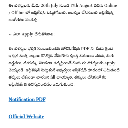
ఈ పోస్టులకు మీరు 26th July నుండి 17th August వరకు Online
/ Offline లో అప్లికేషన్ పెట్టుకోవాలి. ఆలస్యం చేసినవారి అప్లికేషన్స్
అంగీకరించబడవు.
» ఎలా Apply చేసుకోవాలి:
ఈ పోస్టుల భర్తీకి సంబందించిన నోటిఫికేషన్ PDF ని మీరు క్రింద
ఇచ్చిన లింక్స్ ద్వారా డౌన్లోడ్ చేసుకొని పూర్తి వివరాలు చదివి, మీకు
అర్హతలు, వయస్సు సరిపడా ఉన్నట్లయితే మీరు ఈ పోస్టులకు apply
చెయ్యండి. అప్లికేషన్ పెట్టుకునే అభ్యర్థులు అప్లికేషన్ ఫారంలో ఎటువంటి
తప్పులు లేకుండా ఫారంని fill చాయ్యాలి. తప్పులు చేసినచో మీ
అప్లికేషన్ ని తిరస్కరించడం జరుగుతుంది.
Notification PDF
Official Website