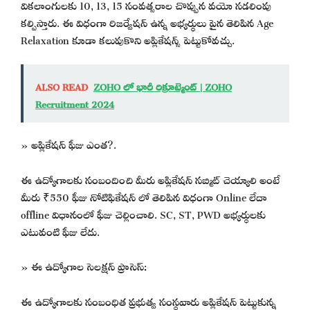
వికలాంగులకు 10, 13, 15 సంవత్సరాల చొప్పున వయో సడలింపు
కల్పిస్తారు. ఈ విధంగా రిజర్వేషన్ ఉన్న అభ్యర్థులు పైన తెలిపిన Age
Relaxation కూడా కలుపుకొని అప్లికేషన్స్ పెట్టుకోవచ్చు.
ALSO READ
ZOHO లో భారీ రిక్రూట్మెంట్ | ZOHO
Recruitment 2024
» అప్లికేషన్ ఫీజు ఎంత?.
ఈ ఉద్యోగాలకు సంబందించి మీరు అప్లికేషన్ సబ్మిట్ చెయ్యాలి అంటే
మీరు ₹550 ఫీజు నోటిఫికేషన్ లో తెలిపిన విధంగా Online లేదా
offline విధానంలో ఫీజు చెల్లించాలి. SC, ST, PWD అభ్యర్థులకు
ఎటువంటి ఫీజు లేదు.
» ఈ ఉద్యోగాల సెలక్షన్ ప్రాసెస్:
ఈ ఉద్యోగాలకు సంబంధిత ప్రభుత్వ సంస్థవారు అప్లికేషన్ పెట్టుకున్న