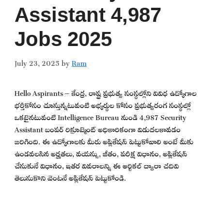
Assistant 4,987
Jobs 2025
July 23, 2025
by
Ram
Hello Aspirants – కేంద్ర, రాష్ట్ర ప్రభుత్వ సంస్థల్లోని వివిధ ఉద్యోగాల
భర్తీకోసం చూస్తున్నటువంటి అభ్యర్థుల కోసం ప్రభుత్వరంగ సంస్థల్లో
ఒకటైనటువంటి Intelligence Bureau నుండి 4,987 Security
Assistant బంపర్ రిక్రూట్మెంట్ అధికారికంగా విడుదలకావడం
జరిగింది. ఈ ఉద్యోగాలకు మీరు అప్లికేషన్ పెట్టుకోవాలి అంటే మీకు
ఉండవలసిన అర్హతలు, వయస్సు, జీతం, పరీక్ష విధానం, అప్లికేషన్
చేసుకునే విధానం, ఇతర వివరాలన్ని ఈ ఆర్టికల్ ద్వారా చదివి
తెలుసుకొని వెంటనే అప్లికేషన్ పెట్టుకోండి.