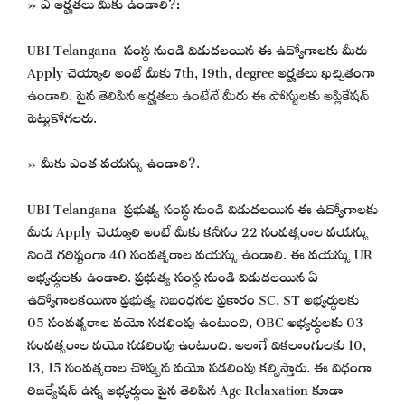
» ఏ అర్హతలు మీకు ఉండాలి?:
UBI Telangana సంస్థ నుండి విడుదలయిన ఈ ఉద్యోగాలకు మీరు
Apply చెయ్యాలి అంటే మీకు 7th, 19th, degree అర్హతలు ఖచ్చితంగా
ఉండాలి. పైన తెలిపిన అర్హతలు ఉంటేనే మీరు ఈ పోస్టులకు అప్లికేషన్
పెట్టుకోగలరు.
» మీకు ఎంత వయస్సు ఉండాలి?.
UBI Telangana ప్రభుత్వ సంస్థ నుండి విడుదలయిన ఈ ఉద్యోగాలకు
మీరు Apply చెయ్యాలి అంటే మీకు కనీసం 22 సంవత్సరాల వయస్సు
నిండి గరిష్టంగా 40 సంవత్సరాల వయస్సు ఉండాలి. ఈ వయస్సు UR
అభ్యర్థులకు ఉండాలి. ప్రభుత్వ సంస్థ నుండి విడుదలయిన ఏ
ఉద్యోగాలకయినా ప్రభుత్వ నిబంధనల ప్రకారం SC, ST అభ్యర్థులకు
05 సంవత్సరాల వయో సడలింపు ఉంటుంది, OBC అభ్యర్థులకు 03
సంవత్సరాల వయో సడలింపు ఉంటుంది. అలాగే వికలాంగులకు 10,
13, 15 సంవత్సరాల చొప్పున వయో సడలింపు కల్పిస్తారు. ఈ విధంగా
రిజర్వేషన్ ఉన్న అభ్యర్థులు పైన తెలిపిన Age Relaxation కూడా