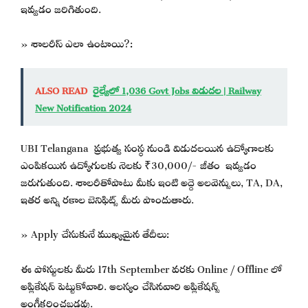
ఇవ్వడం జరిగితుంది.
» శాలరీస్ ఎలా ఉంటాయి?:
ALSO READ
రైల్వేలో 1,036 Govt Jobs విడుదల | Railway
New Notification 2024
UBI Telangana ప్రభుత్వ సంస్థ నుండి విడుదలయిన ఉద్యోగాలకు
ఎంపికయిన ఉద్యోగులకు నెలకు ₹30,000/- జీతం ఇవ్వడం
జరుగుతుంది. శాలరీతోపాటు మీకు ఇంటి అద్దె అలవెన్సులు, TA, DA,
ఇతర అన్ని రకాల బెనిఫిట్స్ మీరు పొందుతారు.
» Apply చేసుకునే ముఖ్యమైన తేదీలు:
ఈ పోస్టులకు మీరు 17th September వరకు Online / Offline లో
అప్లికేషన్ పెట్టుకోవాలి. ఆలస్యం చేసినవారి అప్లికేషన్స్
అంగీకరించబడవు.