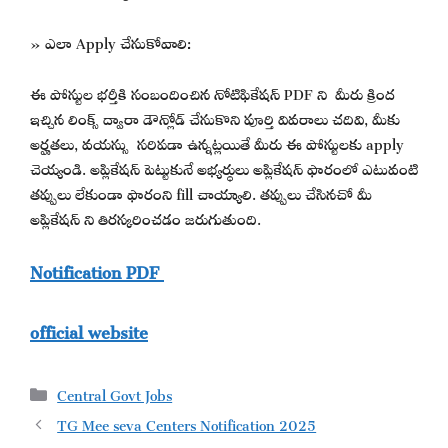
» ఎలా Apply చేసుకోవాలి:
ఈ పోస్టుల భర్తీకి సంబందించిన నోటిఫికేషన్ PDF ని మీరు క్రింద
ఇచ్చిన లింక్స్ ద్వారా డౌన్లోడ్ చేసుకొని పూర్తి వివరాలు చదివి, మీకు
అర్హతలు, వయస్సు సరిపడా ఉన్నట్లయితే మీరు ఈ పోస్టులకు apply
చెయ్యండి. అప్లికేషన్ పెట్టుకునే అభ్యర్థులు అప్లికేషన్ ఫారంలో ఎటువంటి
తప్పులు లేకుండా ఫారంని fill చాయ్యాలి. తప్పులు చేసినచో మీ
అప్లికేషన్ ని తిరస్కరించడం జరుగుతుంది.
Notification PDF
official website
Categories
Central Govt Jobs
TG Mee seva Centers Notification 2025