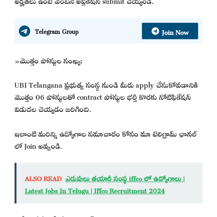
Join Now
Telegram Group
»మొత్తం పోస్టుల సంఖ్య:
UBI Telangana ప్రభుత్వ సంస్థ నుండి మీరు apply చేసుకోవడానికి
మొత్తం 06 పోస్టులతో contract పోస్టుల భర్తీ కొరకు నోటిఫికేషన్
విడుదల చెయ్యడం జరిగింది.
ఇలాంటి మరిన్ని ఉద్యోగాల సమాచారం కోసం మా టెలిగ్రామ్ ఛానల్
లో Join అవ్వండి.
ALSO READ
ఎరువులు తయారీ సంస్థ iffco లో ఉద్యోగాలు |
Latest Jobs In Telugu | Iffco Recruitment 2024