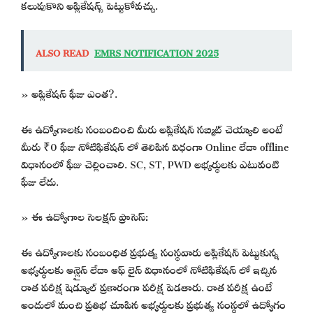
కలుపుకొని అప్లికేషన్స్ పెట్టుకోవచ్చు.
ALSO READ
EMRS NOTIFICATION 2025
» అప్లికేషన్ ఫీజు ఎంత?.
ఈ ఉద్యోగాలకు సంబందించి మీరు అప్లికేషన్ సబ్మిట్ చెయ్యాలి అంటే
మీరు ₹0 ఫీజు నోటిఫికేషన్ లో తెలిపిన విధంగా Online లేదా offline
విధానంలో ఫీజు చెల్లించాలి. SC, ST, PWD అభ్యర్థులకు ఎటువంటి
ఫీజు లేదు.
» ఈ ఉద్యోగాల సెలక్షన్ ప్రాసెస్:
ఈ ఉద్యోగాలకు సంబంధిత ప్రభుత్వ సంస్థవారు అప్లికేషన్ పెట్టుకున్న
అభ్యర్థులకు ఆన్లైన్ లేదా ఆఫ్ లైన్ విధానంలో నోటిఫికేషన్ లో ఇచ్చిన
రాత పరీక్ష షెడ్యూల్ ప్రకారంగా పరీక్ష పెడతారు. రాత పరీక్ష ఉంటే
అందులో మంచి ప్రతిభ చూపిన అభ్యర్థులకు ప్రభుత్వ సంస్థలో ఉద్యోగం