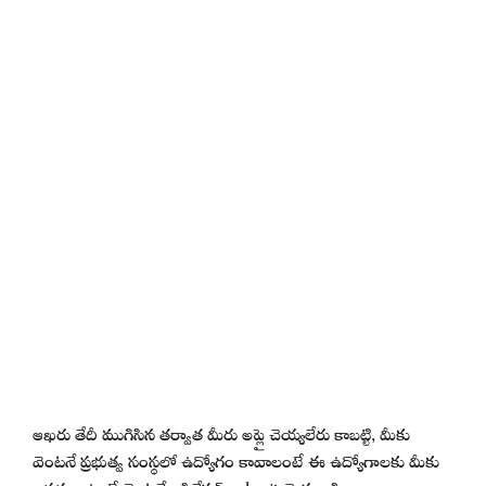
ఆఖరు తేదీ ముగిసిన తర్వాత మీరు అప్లై చెయ్యలేరు కాబట్టి, మీకు
వెంటనే ప్రభుత్వ సంస్థలో ఉద్యోగం కావాలంటే ఈ ఉద్యోగాలకు మీకు
అర్హతలు ఉంటే వెంటనే అప్లికేషన్ submit చెయ్యండి.