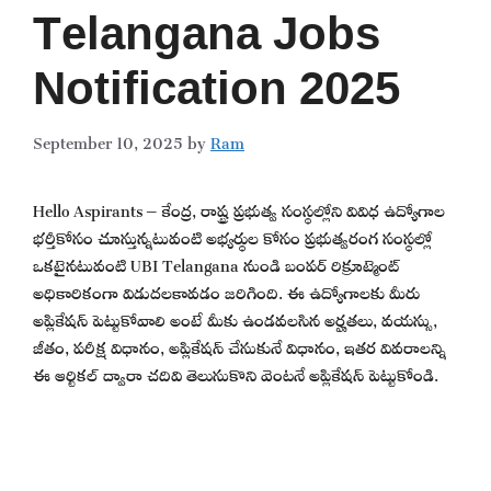
Telangana Jobs
Notification 2025
September 10, 2025
by
Ram
Hello Aspirants – కేంద్ర, రాష్ట్ర ప్రభుత్వ సంస్థల్లోని వివిధ ఉద్యోగాల
భర్తీకోసం చూస్తున్నటువంటి అభ్యర్థుల కోసం ప్రభుత్వరంగ సంస్థల్లో
ఒకటైనటువంటి UBI Telangana నుండి బంపర్ రిక్రూట్మెంట్
అధికారికంగా విడుదలకావడం జరిగింది. ఈ ఉద్యోగాలకు మీరు
అప్లికేషన్ పెట్టుకోవాలి అంటే మీకు ఉండవలసిన అర్హతలు, వయస్సు,
జీతం, పరీక్ష విధానం, అప్లికేషన్ చేసుకునే విధానం, ఇతర వివరాలన్ని
ఈ ఆర్టికల్ ద్వారా చదివి తెలుసుకొని వెంటనే అప్లికేషన్ పెట్టుకోండి.