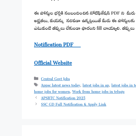
ఈ పోస్టుల భర్తీకి సంబందించిన నోటిఫికేషన్ PDF ని మీరు క్రి
అర్హతలు, వయస్సు సరిపడా ఉన్నట్లయితే మీరు ఈ పోస్టులకు appl
ఎటువంటి తప్పులు లేకుండా ఫారంని fill చాయ్యాలి. తప్పులు 
Notification PDF
Official Website
Categories
Central Govt Jobs
Tags
Appsc latest news today
,
latest jobs in ap
,
latest jobs in 
home jobs for women
,
Work from home jobs in telugu
APSRTC Notification 2025
SSC GD Full Notification & Apply Link