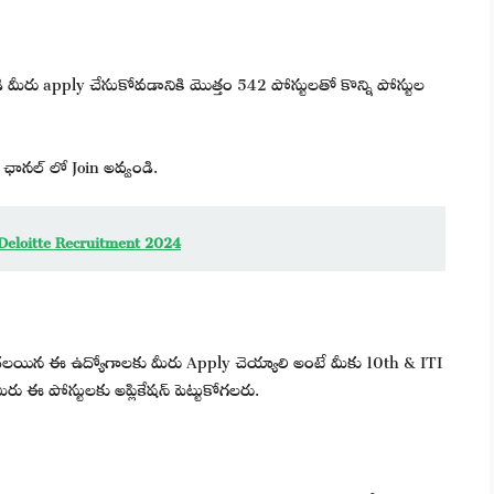
 మీరు apply చేసుకోవడానికి మొత్తం 542 పోస్టులతో కొన్ని పోస్టుల
ఛానల్ లో Join అవ్వండి.
 | Deloitte Recruitment 2024
దలయిన ఈ ఉద్యోగాలకు మీరు Apply చెయ్యాలి అంటే మీకు 10th & ITI
రు ఈ పోస్టులకు అప్లికేషన్ పెట్టుకోగలరు.