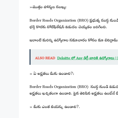
»మొత్తం పోస్టుల సంఖ్య:
Border Roads Organization (BRO) ప్రభుత్వ సంస్థ నుండి
భర్తీ కొరకు నోటిఫికేషన్ విడుదల చెయ్యడం జరిగింది.
ఇలాంటి మరిన్ని ఉద్యోగాల సమాచారం కోసం మా టెలిగ్రామ్ 
ALSO READ
Deloitte లో Any డిగ్రీ వారికి ఉద్యోగాలు
» ఏ అర్హతలు మీకు ఉండాలి?:
Border Roads Organization (BRO) సంస్థ నుండి విడు
అర్హతలు ఖచ్చితంగా ఉండాలి. పైన తెలిపిన అర్హతలు ఉంటేనే మీ
» మీకు ఎంత వయస్సు ఉండాలి?.