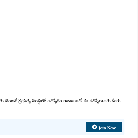
 మీకు వెంటనే ప్రభుత్వ సంస్థలో ఉద్యోగం కావాలంటే ఈ ఉద్యోగాలకు మీకు
Join Now