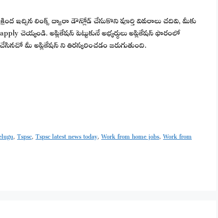
ంద ఇచ్చిన లింక్స్ ద్వారా డౌన్లోడ్ చేసుకొని పూర్తి వివరాలు చదివి, మీకు
y చెయ్యండి. అప్లికేషన్ పెట్టుకునే అభ్యర్థులు అప్లికేషన్ ఫారంలో
చేసినచో మీ అప్లికేషన్ ని తిరస్కరించడం జరుగుతుంది.
telugu
,
Tspsc
,
Tspsc latest news today
,
Work from home jobs
,
Work from