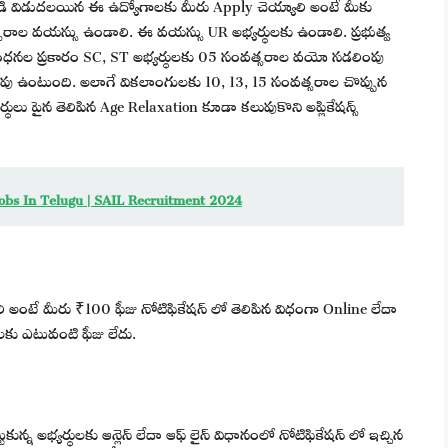
ండి విడుదలయిన ఈ ఉద్యోగాలకు మీరు Apply చెయ్యాలి అంటే మీకు
సరాల వయస్సు ఉండాలి. ఈ వయస్సు UR అభ్యర్థులకు ఉండాలి. ప్రభుత్వ
బంధనల ప్రకారం SC, ST అభ్యర్థులకు 05 సంవత్సరాల వయో సడలింపు
ు ఉంటుంది. అలాగే వికలాంగులకు 10, 13, 15 సంవత్సరాల చొప్పున
్థులు పైన తెలిపిన Age Relaxation కూడా కలుపుకొని అప్లికేషన్స్
test Jobs In Telugu | SAIL Recruitment 2024
లి అంటే మీరు ₹100 ఫీజు నోటిఫికేషన్ లో తెలిపిన విధంగా Online లేదా
ులకు ఎటువంటి ఫీజు లేదు.
కున్న అభ్యర్థులకు ఆన్లైన్ లేదా ఆఫ్ లైన్ విధానంలో నోటిఫికేషన్ లో ఇచ్చిన