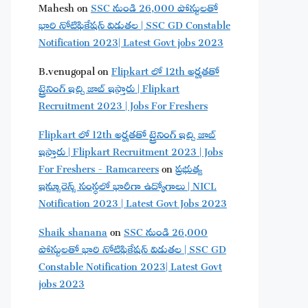
Mahesh
on
SSC నుండి 26,000 పోస్టులతో
భారి నోటిఫికేషన్ విడుతల | SSC GD Constable
Notification 2023| Latest Govt jobs 2023
B.venugopal
on
Flipkart లో 12th అర్హతతో
ట్రైనింగ్ ఇచ్చి జాబ్ ఇస్తారు | Flipkart
Recruitment 2023 | Jobs For Freshers
Flipkart లో 12th అర్హతతో ట్రైనింగ్ ఇచ్చి జాబ్
ఇస్తారు | Flipkart Recruitment 2023 | Jobs
For Freshers - Ramcareers
on
ప్రభుత్వ
ఇన్సూరెన్స్ సంస్థలో భారీగా ఉద్యోగాలు | NICL
Notification 2023 | Latest Govt Jobs 2023
Shaik shanana
on
SSC నుండి 26,000
పోస్టులతో భారి నోటిఫికేషన్ విడుతల | SSC GD
Constable Notification 2023| Latest Govt
jobs 2023