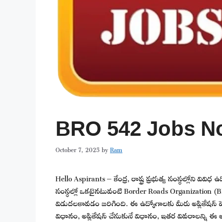
BRO 542 Jobs Not
October 7, 2025
by
Ram
Hello Aspirants – కేంద్ర, రాష్ట్ర ప్రభుత్వ సంస్థల్లోని వివ
సంస్థల్లో ఒకటైనటువంటి Border Roads Organization (BR
విడుదలకావడం జరిగింది. ఈ ఉద్యోగాలకు మీరు అప్లికేషన్ ప
విధానం, అప్లికేషన్ చేసుకునే విధానం, ఇతర వివరాలన్ని ఈ ఆర్ట