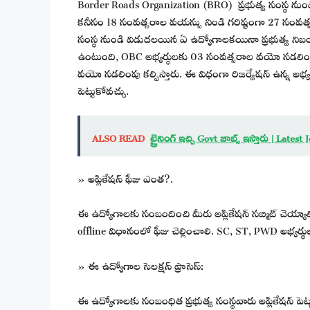
Border Roads Organization (BRO) ప్రభుత్వ సంస్థ ను
కనీసం 18 సంవత్సరాల వయస్సు నిండి గరిష్టంగా 27 సంవత్
సంస్థ నుండి విడుదలయిన ఏ ఉద్యోగాలకయినా ప్రభుత్వ ని
ఉంటుంది, OBC అభ్యర్థులకు 03 సంవత్సరాల వయో సడలింప
వయో సడలింపు కల్పిస్తారు. ఈ విధంగా రిజర్వేషన్ ఉన్న అభ్యర
పెట్టుకోవచ్చు.
ALSO READ
ట్రైనింగ్ ఇచ్చి Govt జాబ్స్ ఇస్తారు | La
» అప్లికేషన్ ఫీజు ఎంత?.
ఈ ఉద్యోగాలకు సంబందించి మీరు అప్లికేషన్ సబ్మిట్ చెయ్యా
offline విధానంలో ఫీజు చెల్లించాలి. SC, ST, PWD అభ్యర్థ
» ఈ ఉద్యోగాల సెలక్షన్ ప్రాసెస్:
ఈ ఉద్యోగాలకు సంబంధిత ప్రభుత్వ సంస్థవారు అప్లికేషన్ పెట్టు