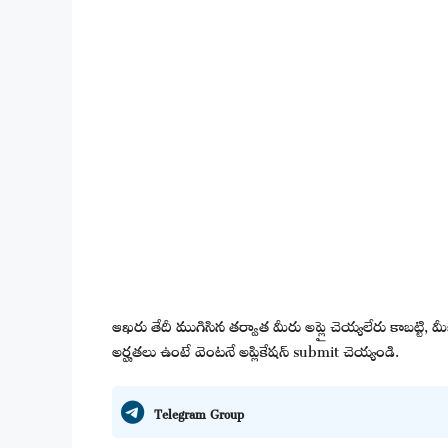
ఆఖరు తేదీ ముగిసిన తర్వాత మీరు అప్లై చెయ్యలేరు కాబట్టి,
అర్హతలు ఉంటే వెంటనే అప్లికేషన్ submit చెయ్యండి.
Telegram Group