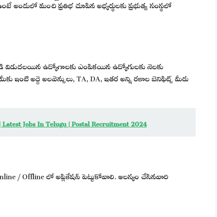
 ఉంటే అందులో మంచి ప్రతిభ చూపిన అభ్యర్థులకు ప్రభుత్వ సంస్థలో
ండి విడుదలయిన ఉద్యోగాలకు ఎంపికయిన ఉద్యోగులకు నెలకు
ఇంటి అద్దె అలవెన్సులు, TA, DA, ఇతర అన్ని రకాల బెనిఫిట్స్ మీరు
్హత | Latest Jobs In Telugu | Postal Recruitment 2024
ine / Offline లో అప్లికేషన్ పెట్టుకోవాలి. ఆలస్యం చేసినవారి