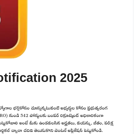
ification 2025
ిధ ఉద్యోగాల భర్తీకోసం చూస్తున్నటువంటి అభ్యర్థుల కోసం ప్రభుత్వరంగ
O) నుండి 542 పోస్టులకు బంపర్ రిక్రూట్మెంట్ అధికారికంగా
ెట్టుకోవాలి అంటే మీకు ఉండవలసిన అర్హతలు, వయస్సు, జీతం, పరీక్ష
ికల్ ద్వారా చదివి తెలుసుకొని వెంటనే అప్లికేషన్ పెట్టుకోండి.