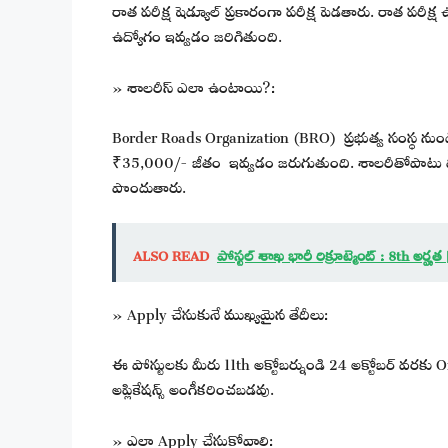
రాత పరీక్ష షెడ్యూల్ ప్రకారంగా పరీక్ష పెడతారు. రాత పరీక్ష
ఉద్యోగం ఇవ్వడం జరిగితుంది.
» శాలరీస్ ఎలా ఉంటాయి?:
Border Roads Organization (BRO) ప్రభుత్వ సంస్థ ను
₹35,000/- జీతం ఇవ్వడం జరుగుతుంది. శాలరీతోపాటు మీకు 
పొందుతారు.
ALSO READ
పోస్టల్ శాఖ భారీ రిక్రూట్మెంట్ : 8th అర
» Apply చేసుకునే ముఖ్యమైన తేదీలు:
ఈ పోస్టులకు మీరు 11th అక్టోబర్నుండి 24 అక్టోబర్ వరకు Onl
అప్లికేషన్స్ అంగీకరించబడవు.
» ఎలా Apply చేసుకోవాలి: