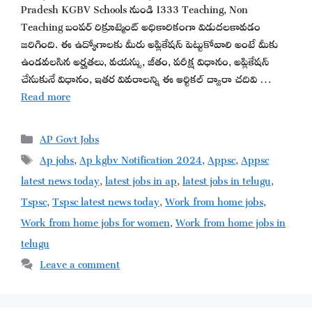
Pradesh KGBV Schools నుండి 1333 Teaching, Non
Teaching బంపర్ రిక్రూట్మెంట్ అధికారికంగా విడుదలకావడం
జరిగింది. ఈ ఉద్యోగాలకు మీరు అప్లికేషన్ పెట్టుకోవాలి అంటే మీకు
ఉండవలసిన అర్హతలు, వయస్సు, జీతం, పరీక్ష విధానం, అప్లికేషన్
చేసుకునే విధానం, ఇతర వివరాలన్ని ఈ ఆర్టికల్ ద్వారా చదివి …
Read more
Categories
AP Govt Jobs
Tags
Ap jobs
,
Ap kgbv Notification 2024
,
Appsc
,
Appsc
latest news today
,
latest jobs in ap
,
latest jobs in telugu
,
Tspsc
,
Tspsc latest news today
,
Work from home jobs
,
Work from home jobs for women
,
Work from home jobs in
telugu
Leave a comment