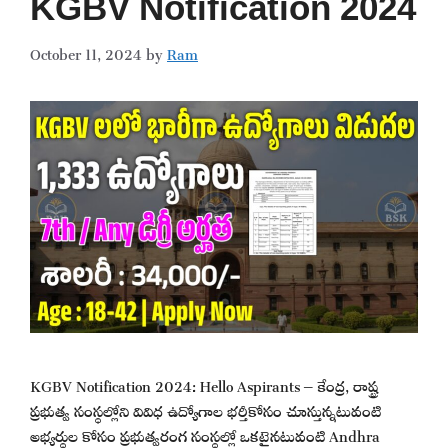
KGBV Notification 2024
October 11, 2024
by
Ram
KGBV Notification 2024: Hello Aspirants – కేంద్ర, రాష్ట్ర
ప్రభుత్వ సంస్థల్లోని వివిధ ఉద్యోగాల భర్తీకోసం చూస్తున్నటువంటి
అభ్యర్థుల కోసం ప్రభుత్వరంగ సంస్థల్లో ఒకటైనటువంటి Andhra