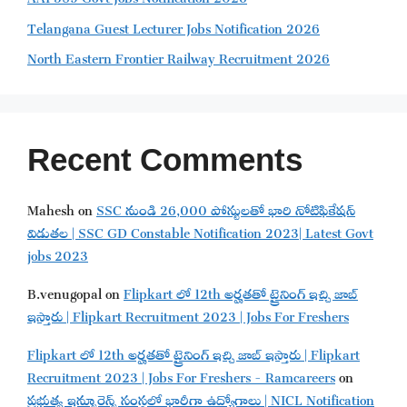
Telangana Guest Lecturer Jobs Notification 2026
North Eastern Frontier Railway Recruitment 2026
Recent Comments
Mahesh
on
SSC నుండి 26,000 పోస్టులతో భారి నోటిఫికేషన్
విడుతల | SSC GD Constable Notification 2023| Latest Govt
jobs 2023
B.venugopal
on
Flipkart లో 12th అర్హతతో ట్రైనింగ్ ఇచ్చి జాబ్
ఇస్తారు | Flipkart Recruitment 2023 | Jobs For Freshers
Flipkart లో 12th అర్హతతో ట్రైనింగ్ ఇచ్చి జాబ్ ఇస్తారు | Flipkart
Recruitment 2023 | Jobs For Freshers - Ramcareers
on
ప్రభుత్వ ఇన్సూరెన్స్ సంస్థలో భారీగా ఉద్యోగాలు | NICL Notification