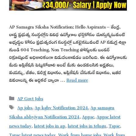
AP Samagra Siksha Notification: Hello Aspirants – కేంద్ర,
రాష్ట్ర ప్రభుత్వ సంస్థల్లోని వివిధ ఉద్యోగాల భర్తీకోసం చూస్తున్నటువంటి
అభ్యర్థుల కోసం ప్రభుత్వరంగ సంస్థల్లో ఒకటైనటువంటి AP సమగ్ర శిక్షా
నుండి 604 Teaching, Non Teaching పోస్టులకు బంపర్
రిక్రూట్మెంట్ అధికారికంగా విడుదలకావడం జరిగింది. ఈ ఉద్యోగాలకు
మీరు అప్లికేషన్ పెట్టుకోవాలి అంటే మీకు ఉండవలసిన అర్హతలు,
వయస్సు, జీతం, పరీక్ష విధానం, అప్లికేషన్ చేసుకునే విధానం, ఇతర
వివరాలన్ని ఈ ఆర్టికల్ ద్వారా …
Read more
Categories
AP Govt Jobs
Tags
Ap jobs
,
Ap kgbv Notification 2024
,
Ap samagra
Siksha abhyiyan Notification 2024
,
Appsc
,
Appsc latest
news today
,
latest jobs in ap
,
latest jobs in telugu
,
Tspsc
,
Tspsc latest news today
,
Work from home jobs
,
Work from