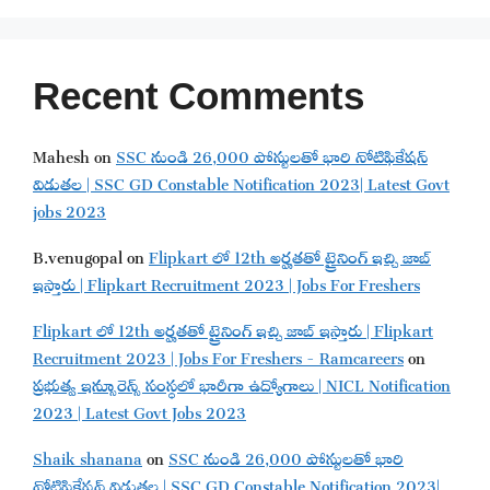
Recent Comments
Mahesh
on
SSC నుండి 26,000 పోస్టులతో భారి నోటిఫికేషన్
విడుతల | SSC GD Constable Notification 2023| Latest Govt
jobs 2023
B.venugopal
on
Flipkart లో 12th అర్హతతో ట్రైనింగ్ ఇచ్చి జాబ్
ఇస్తారు | Flipkart Recruitment 2023 | Jobs For Freshers
Flipkart లో 12th అర్హతతో ట్రైనింగ్ ఇచ్చి జాబ్ ఇస్తారు | Flipkart
Recruitment 2023 | Jobs For Freshers - Ramcareers
on
ప్రభుత్వ ఇన్సూరెన్స్ సంస్థలో భారీగా ఉద్యోగాలు | NICL Notification
2023 | Latest Govt Jobs 2023
Shaik shanana
on
SSC నుండి 26,000 పోస్టులతో భారి
నోటిఫికేషన్ విడుతల | SSC GD Constable Notification 2023|