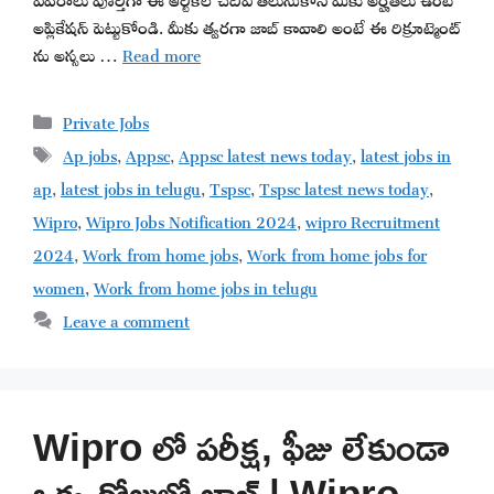
అప్లికేషన్ పెట్టుకోండి. మీకు త్వరగా జాబ్ కావాలి అంటే ఈ రిక్రూట్మెంట్
ను అస్సలు …
Read more
Categories
Private Jobs
Tags
Ap jobs
,
Appsc
,
Appsc latest news today
,
latest jobs in
ap
,
latest jobs in telugu
,
Tspsc
,
Tspsc latest news today
,
Wipro
,
Wipro Jobs Notification 2024
,
wipro Recruitment
2024
,
Work from home jobs
,
Work from home jobs for
women
,
Work from home jobs in telugu
Leave a comment
Wipro లో పరీక్ష, ఫీజు లేకుండా
ఒక్క రోజులో జాబ్ | Wipro