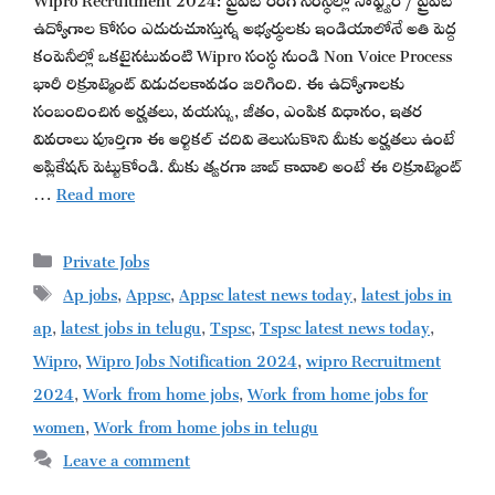
ఉద్యోగాల కోసం ఎదురుచూస్తున్న అభ్యర్థులకు ఇండియాలోనే అతి పెద్ద
కంపెనీల్లో ఒకటైనటువంటి Wipro సంస్థ నుండి Non Voice Process
భారీ రిక్రూట్మెంట్ విడుదలకావడం జరిగింది. ఈ ఉద్యోగాలకు
సంబందించిన అర్హతలు, వయస్సు, జీతం, ఎంపిక విధానం, ఇతర
వివరాలు పూర్తిగా ఈ ఆర్టికల్ చదివి తెలుసుకొని మీకు అర్హతలు ఉంటే
అప్లికేషన్ పెట్టుకోండి. మీకు త్వరగా జాబ్ కావాలి అంటే ఈ రిక్రూట్మెంట్
…
Read more
Categories
Private Jobs
Tags
Ap jobs
,
Appsc
,
Appsc latest news today
,
latest jobs in
ap
,
latest jobs in telugu
,
Tspsc
,
Tspsc latest news today
,
Wipro
,
Wipro Jobs Notification 2024
,
wipro Recruitment
2024
,
Work from home jobs
,
Work from home jobs for
women
,
Work from home jobs in telugu
Leave a comment