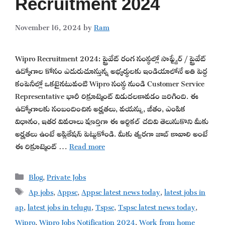
Recruitment 2024
November 16, 2024
by
Ram
Wipro Recruitment 2024: ప్రైవేట్ రంగ సంస్థల్లో సాఫ్ట్వేర్ / ప్రైవేట్
ఉద్యోగాల కోసం ఎదురుచూస్తున్న అభ్యర్థులకు ఇండియాలోనే అతి పెద్ద
కంపెనీల్లో ఒకటైనటువంటి Wipro సంస్థ నుండి Customer Service
Representative భారీ రిక్రూట్మెంట్ విడుదలకావడం జరిగింది. ఈ
ఉద్యోగాలకు సంబందించిన అర్హతలు, వయస్సు, జీతం, ఎంపిక
విధానం, ఇతర వివరాలు పూర్తిగా ఈ ఆర్టికల్ చదివి తెలుసుకొని మీకు
అర్హతలు ఉంటే అప్లికేషన్ పెట్టుకోండి. మీకు త్వరగా జాబ్ కావాలి అంటే
ఈ రిక్రూట్మెంట్ …
Read more
Categories
Blog
,
Private Jobs
Tags
Ap jobs
,
Appsc
,
Appsc latest news today
,
latest jobs in
ap
,
latest jobs in telugu
,
Tspsc
,
Tspsc latest news today
,
Wipro
,
Wipro Jobs Notification 2024
,
Work from home