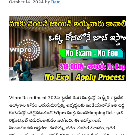
October 14, 2024
by
Ram
Wipro Recruitment 2024: ప్రైవేట్ రంగ సంస్థల్లో సాఫ్ట్వేర్ / ప్రైవేట్
ఉద్యోగాల కోసం ఎదురుచూస్తున్న అభ్యర్థులకు ఇండియాలోనే అతి పెద్ద
కంపెనీల్లో ఒకటైనటువంటి Wipro సంస్థ నుండిMapping Role భారీ
రిక్రూట్మెంట్ విడుదలకావడం జరిగింది. ఈ ఉద్యోగాలకు
సంబందించిన అర్హతలు, వయస్సు, జీతం, ఎంపిక విధానం, ఇతర
వివరాలు పూర్తిగా ఈ ఆర్టికల్ చదివి తెలుసుకొని మీకు అర్హతలు ఉంటే