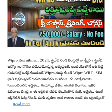
Wipro Recruitment 2024: ప్రైవేట్ రంగ సంస్థల్లో సాఫ్ట్వేర్ / ప్రైవేట్
ఉద్యోగాల కోసం ఎదురుచూస్తున్న అభ్యర్థులకు ఇండియాలోనే అతి పెద్ద
కంపెనీల్లో ఒకటైనటువంటి Wipro సంస్థ నుండి Wipro WILP, SIM
భారీ రిక్రూట్మెంట్ విడుదలకావడం జరిగింది. ఈ ఉద్యోగాలకు
సంబందించిన అర్హతలు, వయస్సు, జీతం, ఎంపిక విధానం, ఇతర
వివరాలు పూర్తిగా ఈ ఆర్టికల్ చదివి తెలుసుకొని మీకు అర్హతలు ఉంటే
అప్లికేషన్ పెట్టుకోండి. మీకు త్వరగా జాబ్ కావాలి అంటే ఈ రిక్రూట్మెంట్
…
Read more