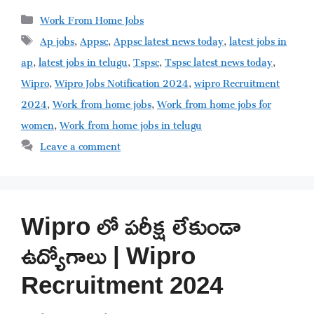
Categories
Work From Home Jobs
Tags
Ap jobs
,
Appsc
,
Appsc latest news today
,
latest jobs in
ap
,
latest jobs in telugu
,
Tspsc
,
Tspsc latest news today
,
Wipro
,
Wipro Jobs Notification 2024
,
wipro Recruitment
2024
,
Work from home jobs
,
Work from home jobs for
women
,
Work from home jobs in telugu
Leave a comment
Wipro లో పరీక్ష లేకుండా
ఉద్యోగాలు | Wipro
Recruitment 2024