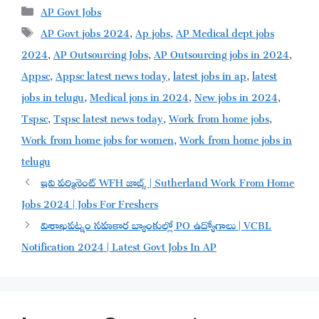
Categories
AP Govt Jobs
Tags
AP Govt jobs 2024
,
Ap jobs
,
AP Medical dept jobs
2024
,
AP Outsourcing Jobs
,
AP Outsourcing jobs in 2024
,
Appsc
,
Appsc latest news today
,
latest jobs in ap
,
latest
jobs in telugu
,
Medical jons in 2024
,
New jobs in 2024
,
Tspsc
,
Tspsc latest news today
,
Work from home jobs
,
Work from home jobs for women
,
Work from home jobs in
telugu
ఇవి పర్మినెంట్ WFH జాబ్స్ | Sutherland Work From Home
Jobs 2024 | Jobs For Freshers
విశాఖపట్నం సహకార బ్యాంకుల్లో PO ఉద్యోగాలు | VCBL
Notification 2024 | Latest Govt Jobs In AP