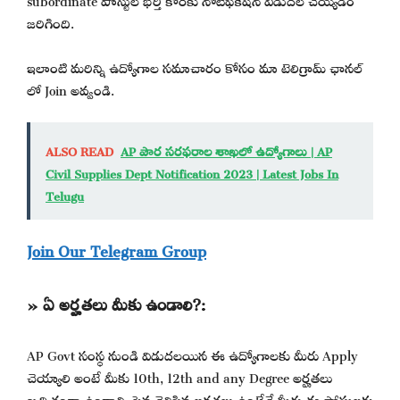
జరిగింది.
ఇలాంటి మరిన్ని ఉద్యోగాల సమాచారం కోసం మా టెలిగ్రామ్ ఛానల్
లో Join అవ్వండి.
ALSO READ
AP పౌర సరఫరాల శాఖలో ఉద్యోగాలు | AP
Civil Supplies Dept Notification 2023 | Latest Jobs In
Telugu
Join Our Telegram Group
» ఏ అర్హతలు మీకు ఉండాలి?:
AP Govt సంస్థ నుండి విడుదలయిన ఈ ఉద్యోగాలకు మీరు Apply
చెయ్యాలి అంటే మీకు 10th, 12th and any Degree అర్హతలు
ఖచ్చితంగా ఉండాలి. పైన తెలిపిన అర్హతలు ఉంటేనే మీరు ఈ పోస్టులకు