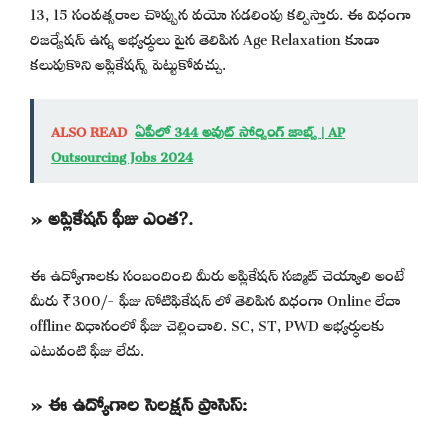
13, 15 సంవత్సరాల చొప్పున వయో సడలింపు కల్పిస్తారు. ఈ విధంగా
రిజర్వేషన్ ఉన్న అభ్యర్థులు పైన తెలిపిన Age Relaxation కూడా
కలుపుకొని అప్లికేషన్స్ పెట్టుకోవచ్చు.
ALSO READ
ఏపీలో 344 అవుట్ సోర్సింగ్ జాబ్స్ | AP
Outsourcing Jobs 2024
» అప్లికేషన్ ఫీజు ఎంత?.
ఈ ఉద్యోగాలకు సంబందించి మీరు అప్లికేషన్ సబ్మిట్ చెయ్యాలి అంటే
మీరు ₹300/- ఫీజు నోటిఫికేషన్ లో తెలిపిన విధంగా Online లేదా
offline విధానంలో ఫీజు చెల్లించాలి. SC, ST, PWD అభ్యర్థులకు
ఎటువంటి ఫీజు లేదు.
» ఈ ఉద్యోగాల సెలక్షన్ ప్రాసెస్: