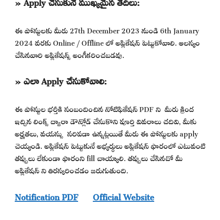
» Apply చేసుకునే ముఖ్యమైన తేదీలు:
ఈ పోస్టులకు మీరు 27th December 2023 నుండి 6th January
2024 వరకు Online / Offline లో అప్లికేషన్ పెట్టుకోవాలి. ఆలస్యం
చేసినవారి అప్లికేషన్స్ అంగీకరించబడవు.
» ఎలా Apply చేసుకోవాలి:
ఈ పోస్టుల భర్తీకి సంబందించిన నోటిఫికేషన్ PDF ని మీరు క్రింద
ఇచ్చిన లింక్స్ ద్వారా డౌన్లోడ్ చేసుకొని పూర్తి వివరాలు చదివి, మీకు
అర్హతలు, వయస్సు సరిపడా ఉన్నట్లయితే మీరు ఈ పోస్టులకు apply
చెయ్యండి. అప్లికేషన్ పెట్టుకునే అభ్యర్థులు అప్లికేషన్ ఫారంలో ఎటువంటి
తప్పులు లేకుండా ఫారంని fill చాయ్యాలి. తప్పులు చేసినచో మీ
అప్లికేషన్ ని తిరస్కరించడం జరుగుతుంది.
Notification PDF
Official Website