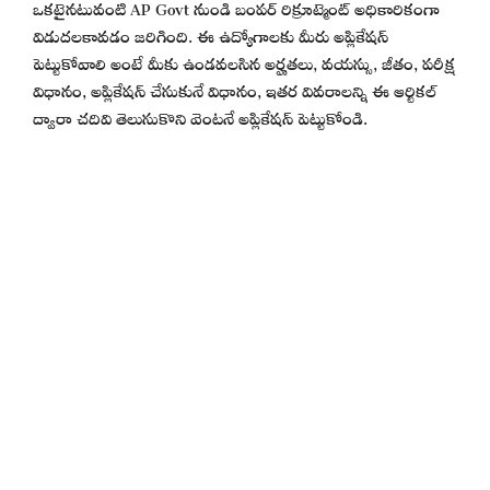
ఒకటైనటువంటి AP Govt నుండి బంపర్ రిక్రూట్మెంట్ అధికారికంగా
విడుదలకావడం జరిగింది. ఈ ఉద్యోగాలకు మీరు అప్లికేషన్
పెట్టుకోవాలి అంటే మీకు ఉండవలసిన అర్హతలు, వయస్సు, జీతం, పరీక్ష
విధానం, అప్లికేషన్ చేసుకునే విధానం, ఇతర వివరాలన్ని ఈ ఆర్టికల్
ద్వారా చదివి తెలుసుకొని వెంటనే అప్లికేషన్ పెట్టుకోండి.