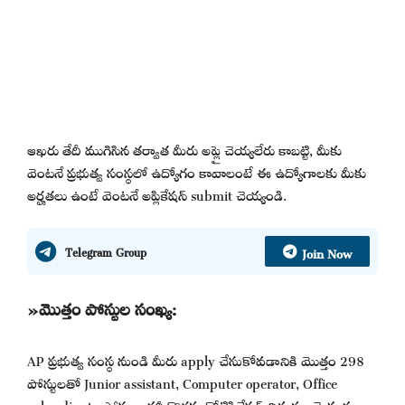
ఆఖరు తేదీ ముగిసిన తర్వాత మీరు అప్లై చెయ్యలేరు కాబట్టి, మీకు
వెంటనే ప్రభుత్వ సంస్థలో ఉద్యోగం కావాలంటే ఈ ఉద్యోగాలకు మీకు
అర్హతలు ఉంటే వెంటనే అప్లికేషన్ submit చెయ్యండి.
Join Now
Telegram Group
»మొత్తం పోస్టుల సంఖ్య:
AP ప్రభుత్వ సంస్థ నుండి మీరు apply చేసుకోవడానికి మొత్తం 298
పోస్టులతో Junior assistant, Computer operator, Office
subordinate పోస్టుల భర్తీ కొరకు నోటిఫికేషన్ విడుదల చెయ్యడం