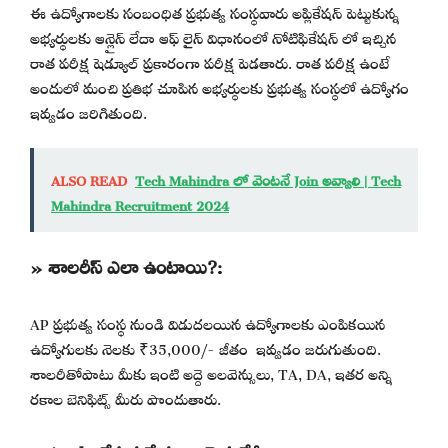
ఈ ఉద్యోగాలకు సంబంధిత ప్రభుత్వ సంస్థవారు అప్లికేషన్ పెట్టుకున్న
అభ్యర్థులకు ఆన్లైన్ లేదా ఆఫ్ లైన్ విధానంలో నోటిఫికేషన్ లో ఇచ్చిన
రాత పరీక్ష షెడ్యూల్ ప్రకారంగా పరీక్ష పెడతారు. రాత పరీక్ష ఉంటే
అందులో మంచి ప్రతిభ చూపిన అభ్యర్థులకు ప్రభుత్వ సంస్థలో ఉద్యోగం
ఇవ్వడం జరిగితుంది.
ALSO READ
Tech Mahindra లో వెంటనే Join అవ్వాలి | Tech
Mahindra Recruitment 2024
» శాలరీస్ ఎలా ఉంటాయి?:
AP ప్రభుత్వ సంస్థ నుండి విడుదలయిన ఉద్యోగాలకు ఎంపికయిన
ఉద్యోగులకు నెలకు ₹35,000/- జీతం ఇవ్వడం జరుగుతుంది.
శాలరీతోపాటు మీకు ఇంటి అద్దె అలవెన్సులు, TA, DA, ఇతర అన్ని
రకాల బెనిఫిట్స్ మీరు పొందుతారు.