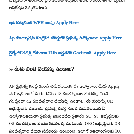
అప్లికేషన్ పెట్టుకోగలరు.
ఇవి పర్మినెంట్ WFH జాబ్స్: Apply Here
Ap పొల్యూషన్ కంట్రోల్ బోర్డులో ప్రభుత్వ ఉద్యోగాలు: Apply Here
రైల్వేలో పరీక్ష లేకుండా 12th అర్హతతో Govt జాబ్: Apply Here
» మీకు ఎంత వయస్సు ఉండాలి?
AP ప్రభుత్వ సంస్థ నుండి విడుదలయిన ఈ ఉద్యోగాలు మీరు Apply
చెయ్యాలి అంటే మీకు కనీసం 18 సంవత్సరాల వయస్సు నిండి
గరిష్టంగా 42 సంవత్సరాల వయస్సు ఉండాలి. ఈ వయస్సు UR
అభ్యర్థులకు ఉండాలి. ప్రభుత్వ సంస్థ నుండి విడుదలయిన ఏ
ఉద్యోగాలకయినా ప్రభుత్వ నిబంధనల ప్రకారం SC, ST అభ్యర్థులకు
05 సంవత్సరాల వయో సడలింపు ఉంటుంది, OBC అభ్యర్థులకు 03
సంవత్సరాల వయో సడలింపు ఉంటుంది. అలాగే వికలాంగులకు 10,