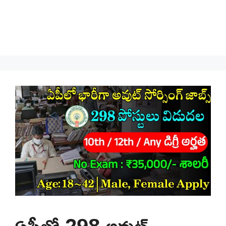
ఏపీలో 298 అవుట్