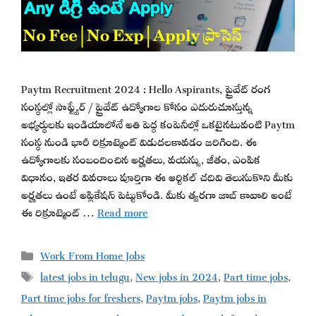
Paytm Recruitment 2024 : Hello Aspirants, ప్రైవేట్ రంగ
సంస్థల్లో సాఫ్ట్వేర్ / ప్రైవేట్ ఉద్యోగాల కోసం ఎదురుచూస్తున్న
అభ్యర్థులకు ఇండియాలోనే అతి పెద్ద కంపెనీల్లో ఒకటైనటువంటి Paytm
సంస్థ నుండి భారీ రిక్రూట్మెంట్ విడుదలకావడం జరిగింది. ఈ
ఉద్యోగాలకు సంబందించిన అర్హతలు, వయస్సు, జీతం, ఎంపిక
విధానం, ఇతర వివరాలు పూర్తిగా ఈ ఆర్టికల్ చదివి తెలుసుకొని మీకు
అర్హతలు ఉంటే అప్లికేషన్ పెట్టుకోండి. మీకు త్వరగా జాబ్ కావాలి అంటే
ఈ రిక్రూట్మెంట్ …
Read more
Categories
Work From Home Jobs
Tags
latest jobs in telugu
,
New jobs in 2024
,
Part time jobs
,
Part time jobs for freshers
,
Paytm jobs
,
Paytm jobs in