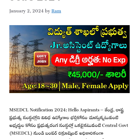
January 2, 2024
by
Ram
MSEDCL Notification 2024: Hello Aspirants – కేంద్ర, రాష్ట్ర
ప్రభుత్వ సంస్థల్లోని వివిధ ఉద్యోగాల భర్తీకోసం చూస్తున్నటువంటి
అభ్యర్థుల కోసం ప్రభుత్వరంగ సంస్థల్లో ఒకటైనటువంటి Central Govt
(MSEDCL) నుండి బంపర్ రిక్రూట్మెంట్ అధికారికంగా