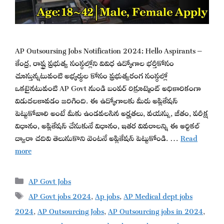
AP Outsoursing Jobs Notification 2024: Hello Aspirants –
కేంద్ర, రాష్ట్ర ప్రభుత్వ సంస్థల్లోని వివిధ ఉద్యోగాల భర్తీకోసం
చూస్తున్నటువంటి అభ్యర్థుల కోసం ప్రభుత్వరంగ సంస్థల్లో
ఒకటైనటువంటి AP Govt నుండి బంపర్ రిక్రూట్మెంట్ అధికారికంగా
విడుదలకావడం జరిగింది. ఈ ఉద్యోగాలకు మీరు అప్లికేషన్
పెట్టుకోవాలి అంటే మీకు ఉండవలసిన అర్హతలు, వయస్సు, జీతం, పరీక్ష
విధానం, అప్లికేషన్ చేసుకునే విధానం, ఇతర వివరాలన్ని ఈ ఆర్టికల్
ద్వారా చదివి తెలుసుకొని వెంటనే అప్లికేషన్ పెట్టుకోండి. …
Read
more
Categories
AP Govt Jobs
Tags
AP Govt jobs 2024
,
Ap jobs
,
AP Medical dept jobs
2024
,
AP Outsourcing Jobs
,
AP Outsourcing jobs in 2024
,