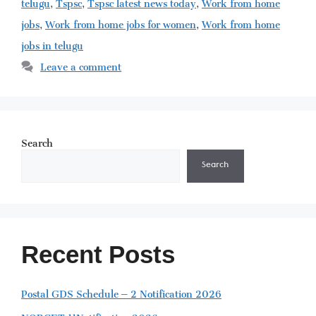
telugu
,
Tspsc
,
Tspsc latest news today
,
Work from home
jobs
,
Work from home jobs for women
,
Work from home
jobs in telugu
Leave a comment
Search
Search
Recent Posts
Postal GDS Schedule – 2 Notification 2026
NORCET 11Notification 2026