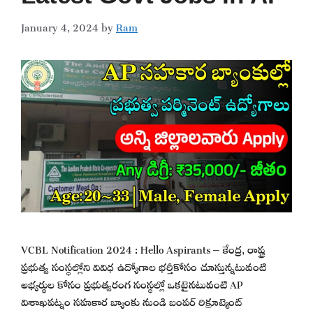
January 4, 2024
by
Ram
VCBL Notification 2024 : Hello Aspirants – కేంద్ర, రాష్ట్ర
ప్రభుత్వ సంస్థల్లోని వివిధ ఉద్యోగాల భర్తీకోసం చూస్తున్నటువంటి
అభ్యర్థుల కోసం ప్రభుత్వరంగ సంస్థల్లో ఒకటైనటువంటి AP
విశాఖపట్నం సహకార బ్యాంకు నుండి బంపర్ రిక్రూట్మెంట్