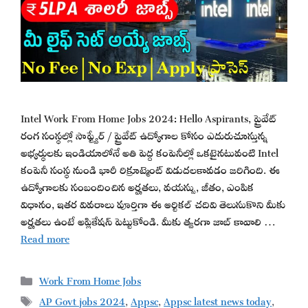
Intel Work From Home Jobs 2024: Hello Aspirants, ప్రైవేట్
రంగ సంస్థల్లో సాఫ్ట్వేర్ / ప్రైవేట్ ఉద్యోగాల కోసం ఎదురుచూస్తున్న
అభ్యర్థులకు ఇండియాలోనే అతి పెద్ద కంపెనీల్లో ఒకటైనటువంటి Intel
కంపెనీ సంస్థ నుండి భారీ రిక్రూట్మెంట్ విడుదలకావడం జరిగింది. ఈ
ఉద్యోగాలకు సంబందించిన అర్హతలు, వయస్సు, జీతం, ఎంపిక
విధానం, ఇతర వివరాలు పూర్తిగా ఈ ఆర్టికల్ చదివి తెలుసుకొని మీకు
అర్హతలు ఉంటే అప్లికేషన్ పెట్టుకోండి. మీకు త్వరగా జాబ్ కావాలి …
Read more
Categories
Work From Home Jobs
Tags
AP Govt jobs 2024
,
Appsc
,
Appsc latest news today
,