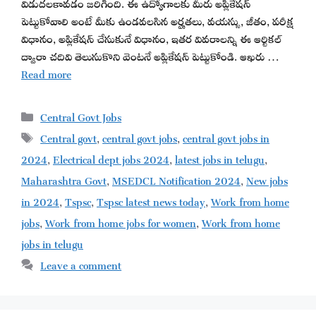
విడుదలకావడం జరిగింది. ఈ ఉద్యోగాలకు మీరు అప్లికేషన్
పెట్టుకోవాలి అంటే మీకు ఉండవలసిన అర్హతలు, వయస్సు, జీతం, పరీక్ష
విధానం, అప్లికేషన్ చేసుకునే విధానం, ఇతర వివరాలన్ని ఈ ఆర్టికల్
ద్వారా చదివి తెలుసుకొని వెంటనే అప్లికేషన్ పెట్టుకోండి. ఆఖరు …
Read more
Categories
Central Govt Jobs
Tags
Central govt
,
central govt jobs
,
central govt jobs in
2024
,
Electrical dept jobs 2024
,
latest jobs in telugu
,
Maharashtra Govt
,
MSEDCL Notification 2024
,
New jobs
in 2024
,
Tspsc
,
Tspsc latest news today
,
Work from home
jobs
,
Work from home jobs for women
,
Work from home
jobs in telugu
Leave a comment