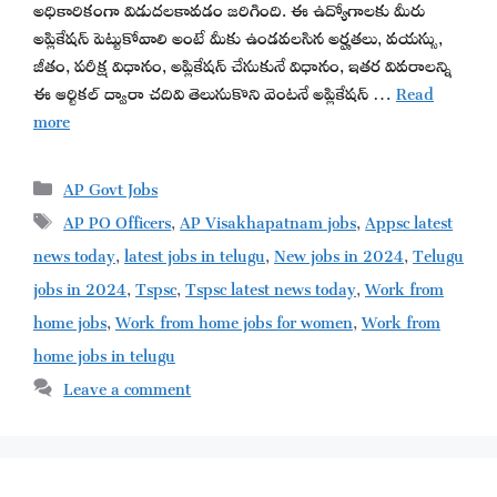
అధికారికంగా విడుదలకావడం జరిగింది. ఈ ఉద్యోగాలకు మీరు
అప్లికేషన్ పెట్టుకోవాలి అంటే మీకు ఉండవలసిన అర్హతలు, వయస్సు,
జీతం, పరీక్ష విధానం, అప్లికేషన్ చేసుకునే విధానం, ఇతర వివరాలన్ని
ఈ ఆర్టికల్ ద్వారా చదివి తెలుసుకొని వెంటనే అప్లికేషన్ …
Read
more
Categories
AP Govt Jobs
Tags
AP PO Officers
,
AP Visakhapatnam jobs
,
Appsc latest
news today
,
latest jobs in telugu
,
New jobs in 2024
,
Telugu
jobs in 2024
,
Tspsc
,
Tspsc latest news today
,
Work from
home jobs
,
Work from home jobs for women
,
Work from
home jobs in telugu
Leave a comment