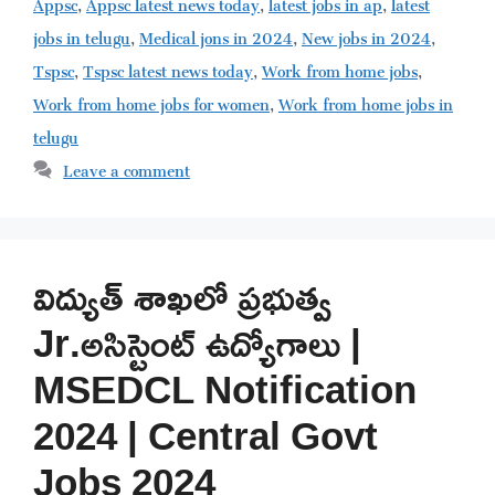
Appsc
,
Appsc latest news today
,
latest jobs in ap
,
latest
jobs in telugu
,
Medical jons in 2024
,
New jobs in 2024
,
Tspsc
,
Tspsc latest news today
,
Work from home jobs
,
Work from home jobs for women
,
Work from home jobs in
telugu
Leave a comment
విద్యుత్ శాఖలో ప్రభుత్వ
Jr.అసిస్టెంట్ ఉద్యోగాలు |
MSEDCL Notification
2024 | Central Govt
Jobs 2024