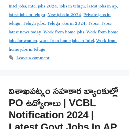
Intel jobs
,
intel jobs 2024
,
Jobs in telugu
,
latest jobs in ap
,
latest jobs in telugu
,
New jobs in 2024
,
Private jobs in
telugu
,
Telugu jobs
,
Telugu jobs in 2024
,
Tspsc
,
Tspsc
latest news today
,
Work from home jobs
,
Work from home
jobs for women
,
work from home jobs in Intel
,
Work from
home jobs in telugu
Leave a comment
విశాఖపట్నం సహకార బ్యాంకుల్లో
PO ఉద్యోగాలు | VCBL
Notification 2024 |
Latest Govt Jobs In AP