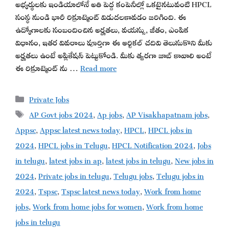
అభ్యర్థులకు ఇండియాలోనే అతి పెద్ద కంపెనీల్లో ఒకటైనటువంటి HPCL
సంస్థ నుండి భారీ రిక్రూట్మెంట్ విడుదలకావడం జరిగింది. ఈ
ఉద్యోగాలకు సంబందించిన అర్హతలు, వయస్సు, జీతం, ఎంపిక
విధానం, ఇతర వివరాలు పూర్తిగా ఈ ఆర్టికల్ చదివి తెలుసుకొని మీకు
అర్హతలు ఉంటే అప్లికేషన్ పెట్టుకోండి. మీకు త్వరగా జాబ్ కావాలి అంటే
ఈ రిక్రూట్మెంట్ ను …
Read more
Categories
Private Jobs
Tags
AP Govt jobs 2024
,
Ap jobs
,
AP Visakhapatnam jobs
,
Appsc
,
Appsc latest news today
,
HPCL
,
HPCL jobs in
2024
,
HPCL jobs in Telugu
,
HPCL Notification 2024
,
Jobs
in telugu
,
latest jobs in ap
,
latest jobs in telugu
,
New jobs in
2024
,
Private jobs in telugu
,
Telugu jobs
,
Telugu jobs in
2024
,
Tspsc
,
Tspsc latest news today
,
Work from home
jobs
,
Work from home jobs for women
,
Work from home
jobs in telugu