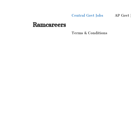
Skip
to
Central Govt Jobs
AP Govt 
content
Ramcareers
Terms & Conditions