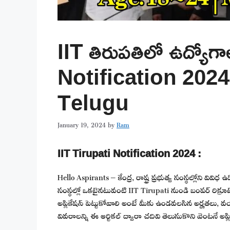
IIT తిరుపతిలో ఉద్యోగ
Notification 2024
Telugu
January 19, 2024
by
Ram
IIT Tirupati Notification 2024 :
Hello Aspirants – కేంద్ర, రాష్ట్ర ప్రభుత్వ సంస్థల్లోని వివ
సంస్థల్లో ఒకటైనటువంటి IIT Tirupati నుండి బంపర్ రిక్ర
అప్లికేషన్ పెట్టుకోవాలి అంటే మీకు ఉండవలసిన అర్హతలు, వయ
వివరాలన్ని ఈ ఆర్టికల్ ద్వారా చదివి తెలుసుకొని వెంటనే అప్లి