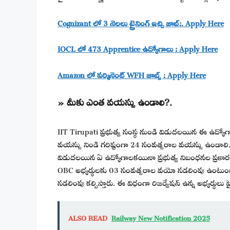
Cognizant లో 3 నెలలు ట్రైనింగ్ ఇచ్చి జాబ్:. Apply Here
IOCL లో 473 Apprentice ఉద్యోగాలు : Apply Here
Amazon లో పర్మినెంట్ WFH జాబ్స్ : Apply Here
» మీకు ఎంత వయస్సు ఉండాలి?.
IIT Tirupati ప్రభుత్వ సంస్థ నుండి విడుదలయిన ఈ ఉద్య
వయస్సు నిండి గరిష్టంగా 24 సంవత్సరాల వయస్సు ఉండాలి. 
విడుదలయిన ఏ ఉద్యోగాలకయినా ప్రభుత్వ నిబంధనల ప్రకా
OBC అభ్యర్థులకు 03 సంవత్సరాల వయో సడలింపు ఉంటుంది
సడలింపు కల్పిస్తారు. ఈ విధంగా రిజర్వేషన్ ఉన్న అభ్యర్థులు 
ALSO READ
Railway New Notification 2025