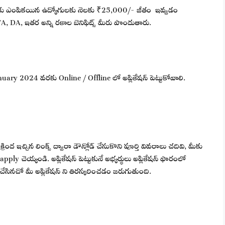
గాలకు ఎంపికయిన ఉద్యోగులకు నెలకు ₹25,000/- జీతం ఇవ్వడం
A, DA, ఇతర అన్ని రకాల బెనిఫిట్స్ మీరు పొందుతారు.
ry 2024 వరకు Online / Offline లో అప్లికేషన్ పెట్టుకోవాలి.
ంద ఇచ్చిన లింక్స్ ద్వారా డౌన్లోడ్ చేసుకొని పూర్తి వివరాలు చదివి, మీకు
y చెయ్యండి. అప్లికేషన్ పెట్టుకునే అభ్యర్థులు అప్లికేషన్ ఫారంలో
చేసినచో మీ అప్లికేషన్ ని తిరస్కరించడం జరుగుతుంది.