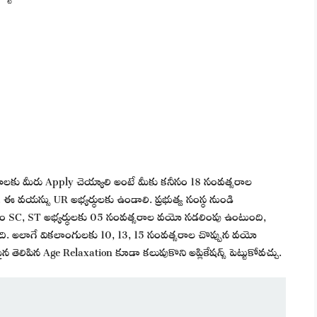
ోగాలకు మీరు Apply చెయ్యాలి అంటే మీకు కనీసం 18 సంవత్సరాల
ఈ వయస్సు UR అభ్యర్థులకు ఉండాలి. ప్రభుత్వ సంస్థ నుండి
రం SC, ST అభ్యర్థులకు 05 సంవత్సరాల వయో సడలింపు ఉంటుంది,
. అలాగే వికలాంగులకు 10, 13, 15 సంవత్సరాల చొప్పున వయో
పైన తెలిపిన Age Relaxation కూడా కలుపుకొని అప్లికేషన్స్ పెట్టుకోవచ్చు.