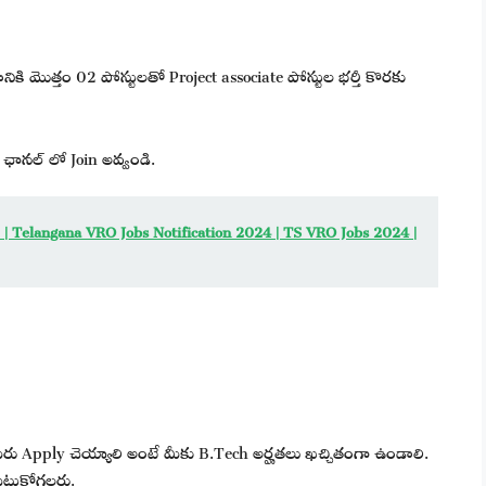
నికి మొత్తం 02 పోస్టులతో Project associate పోస్టుల భర్తీ కొరకు
ఛానల్ లో Join అవ్వండి.
షన్ | Telangana VRO Jobs Notification 2024 | TS VRO Jobs 2024 |
రు Apply చెయ్యాలి అంటే మీకు B.Tech అర్హతలు ఖచ్చితంగా ఉండాలి.
ెట్టుకోగలరు.