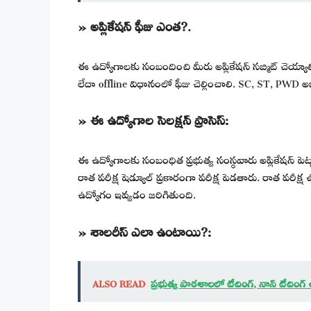
» అప్లికేషన్ ఫీజు ఎంత?.
ఈ ఉద్యోగాలకు సంబందించి మీరు అప్లికేషన్ సబ్మిట్ చెయ్యా
లేదా offline విధానంలో ఫీజు చెల్లించాలి. SC, ST, PWD అభ
» ఈ ఉద్యోగాల సెలక్షన్ ప్రాసెస్:
ఈ ఉద్యోగాలకు సంబంధిత ప్రభుత్వ సంస్థవారు అప్లికేషన్ పెట్టు
రాత పరీక్ష షెడ్యూల్ ప్రకారంగా పరీక్ష పెడతారు. రాత పరీక్ష
ఉద్యోగం ఇవ్వడం జరిగితుంది.
» శాలరీస్ ఎలా ఉంటాయి?:
ALSO READ
ప్రభుత్వ పాఠశాలలో టీచింగ్, నాన్ టీచింగ