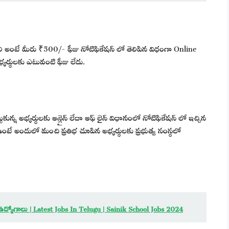
లి అంటే మీరు ₹500/- ఫీజు నోటిఫికేషన్ లో తెలిపిన విధంగా Online
్యర్థులకు ఎటువంటి ఫీజు లేదు.
కున్న అభ్యర్థులకు ఆన్లైన్ లేదా ఆఫ్ లైన్ విధానంలో నోటిఫికేషన్ లో ఇచ్చిన
 ఉంటే అందులో మంచి ప్రతిభ చూపిన అభ్యర్థులకు ప్రభుత్వ సంస్థలో
్ ఉద్యోగాలు | Latest Jobs In Telugu | Sainik School Jobs 2024