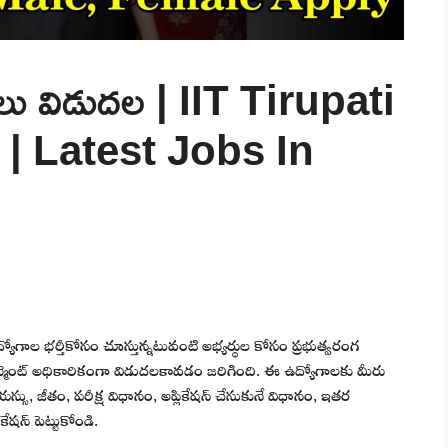
ాలు విడుదల | IIT Tirupati
 | Latest Jobs In
ిధ ఉద్యోగాల భర్తీకోసం చూస్తున్నటువంటి అభ్యర్థుల కోసం ప్రభుత్వరంగ
ూట్మెంట్ అధికారికంగా విడుదలకావడం జరిగింది. ఈ ఉద్యోగాలకు మీరు
స్సు, జీతం, పరీక్ష విధానం, అప్లికేషన్ చేసుకునే విధానం, ఇతర
కేషన్ పెట్టుకోండి.