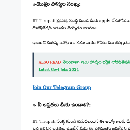
»మొత్తం పోస్టుల సంఖ్య:
IIT Tirupati ప్రభుత్వ సంస్థ నుండి మీరు apply చేసుకోవడా
నోటిఫికేషన్ విడుదల చెయ్యడం జరిగింది.
ఇలాంటి మరిన్ని ఉద్యోగాల సమాచారం కోసం మా టెలిగ్రామ్ 
ALSO READ
తెలంగాణా VRO పోస్టుల భర్తీకి నోటిఫికే
Latest Govt Jobs 2024
Join Our Telegram Group
» ఏ అర్హతలు మీకు ఉండాలి?:
IIT Tirupati సంస్థ నుండి విడుదలయిన ఈ ఉద్యోగాలకు మీ
పైన తెలిపిన అర్హతలు ఉంటేనే మీరు ఈ పోస్టులకు అప్లికేషన్ ప