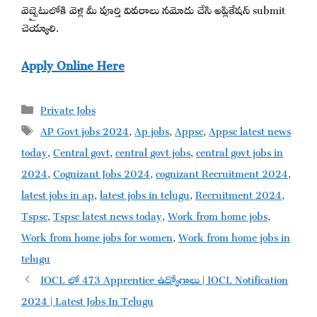
వెబ్సైటులోకి వెళ్లి మీ పూర్తి వివరాలు నమోదు చేసి అప్లికేషన్ submit
చెయ్యాలి.
Apply Online Here
Categories
Private Jobs
Tags
AP Govt jobs 2024
,
Ap jobs
,
Appsc
,
Appsc latest news
today
,
Central govt
,
central govt jobs
,
central govt jobs in
2024
,
Cognizant Jobs 2024
,
cognizant Recruitment 2024
,
latest jobs in ap
,
latest jobs in telugu
,
Recruitment 2024
,
Tspsc
,
Tspsc latest news today
,
Work from home jobs
,
Work from home jobs for women
,
Work from home jobs in
telugu
IOCL లో 473 Apprentice ఉద్యోగాలు | IOCL Notification
2024 | Latest Jobs In Telugu