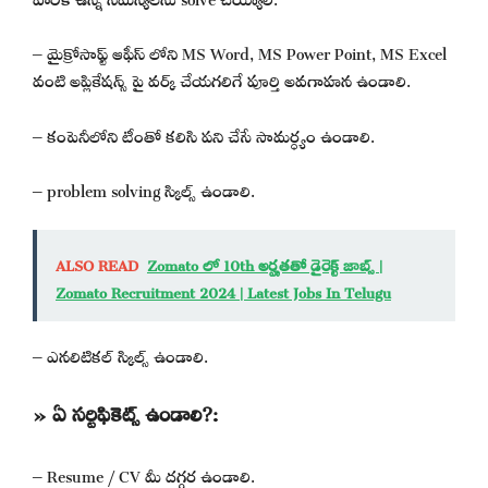
– మైక్రోసాఫ్ట్ ఆఫీస్ లోని MS Word, MS Power Point, MS Excel
వంటి అప్లికేషన్స్ పై వర్క్ చేయగలిగే పూర్తి అవగాహన ఉండాలి.
– కంపెనీలోని టీంతో కలిసి పని చేసే సామర్ధ్యం ఉండాలి.
– problem solving స్కిల్స్ ఉండాలి.
ALSO READ
Zomato లో 10th అర్హతతో డైరెక్ట్ జాబ్స్ |
Zomato Recruitment 2024 | Latest Jobs In Telugu
– ఎనలిటికల్ స్కిల్స్ ఉండాలి.
» ఏ సర్టిఫికెట్స్ ఉండాలి?:
– Resume / CV మీ దగ్గర ఉండాలి.