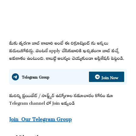
మీకు త్వరగా జాబ్ కావాలి అంటే ఈ రిక్రూట్మెంట్ ను అస్సలు
వదులుకోవద్దు. వెంటనే apply చేసినవారికి ఖచ్చితంగా జాబ్ వచ్చే
అవకాశం ఉంటుంది. కాబట్టి ఆలస్యం చెయ్యకుండా అప్లికేషన్ పెట్టండి.
Join Now
Telegram Group
మరిన్ని ప్రయివేట్ / సాఫ్ట్వేర్ ఉద్యోగాల సమాచారం కోసం మా
Telegram channel లో Join అవ్వండి
Join Our Telegram Group