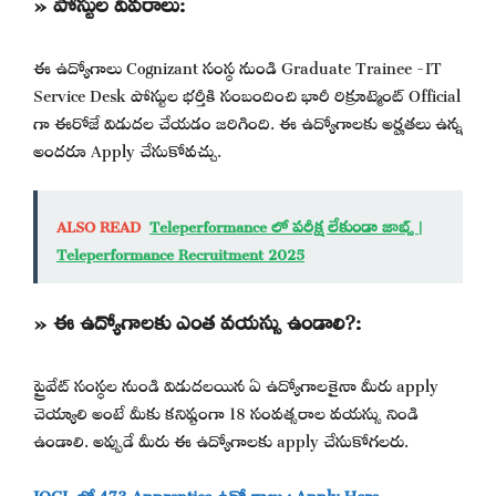
» పోస్టుల వివరాలు:
ఈ ఉద్యోగాలు Cognizant సంస్థ నుండి Graduate Trainee -IT
Service Desk పోస్టుల భర్తీకి సంబందించి భారీ రిక్రూట్మెంట్ Official
గా ఈరోజే విడుదల చేయడం జరిగింది. ఈ ఉద్యోగాలకు అర్హతలు ఉన్న
అందరూ Apply చేసుకోవచ్చు.
ALSO READ
Teleperformance లో పరీక్ష లేకుండా జాబ్స్ |
Teleperformance Recruitment 2025
» ఈ ఉద్యోగాలకు ఎంత వయస్సు ఉండాలి?:
ప్రైవేట్ సంస్థల నుండి విడుదలయిన ఏ ఉద్యోగాలకైనా మీరు apply
చెయ్యాలి అంటే మీకు కనిష్టంగా 18 సంవత్సరాల వయస్సు నిండి
ఉండాలి. అప్పుడే మీరు ఈ ఉద్యోగాలకు apply చేసుకోగలరు.
IOCL లో 473 Apprentice ఉద్యోగాలు : Apply Here