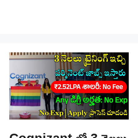
Cognizant లో 3 నెలలు