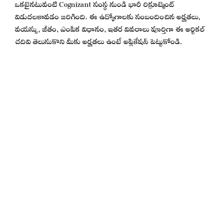
ఒకటైనటువంటి Cognizant సంస్థ నుండి భారీ రిక్రూట్మెంట్
విడుదలకావడం జరిగింది. ఈ ఉద్యోగాలకు సంబందించిన అర్హతలు,
వయస్సు, జీతం, ఎంపిక విధానం, ఇతర వివరాలు పూర్తిగా ఈ ఆర్టికల్
చదివి తెలుసుకొని మీకు అర్హతలు ఉంటే అప్లికేషన్ పెట్టుకోండి.