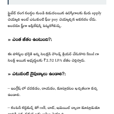
ప్రైవేట్ రంగ సంస్థల నుండి విడుదలయిన ఉద్యోగాలకు మీరు apply
చెయ్యాలి అంటే ఎటువంటి ఫీజు pay చెయ్యాల్సిన అవసరం లేదు.
అందరూ ఫ్రీగా అప్లికేషన్స్ పెట్టుకోవచ్చు.
» ఎంత జీతం ఉంటుంది?:
ఈ పోస్టుల భర్తీకి అన్ని సెలక్షన్ రౌండ్స్ క్లియర్ చేసుకొని final గా
సెలక్ట్ అయిన అభ్యర్థులకు ₹2.52 LPA జీతం చెల్లిస్తారు.
» ఎటువంటి నైపుణ్యాలు ఉండాలి?:
– ఇంగ్లీష్ లో చదవడం, రాయడం, మాట్లాడటం ఖచ్చితంగా వచ్చి
ఉండాలి.
– కంపెనీ కస్టమర్స్ తో call, చాట్, ఇమెయిల్ ద్వారా మాట్లాడుతూ
వారికి ఉన్న సమస్యలను solve చెయ్యాలి.