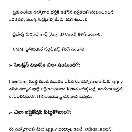
– పైన తెలిపిన ఉద్యోగాల భర్తీకి అడిగిన అర్హతలకు సంబందించిన
ఒరిజినల్, జిరాక్స్ సర్టిఫికెట్స్ మీరు కలిగి ఉండాలి.
– ప్రభుత్వ గుర్తింపు కార్డ్ (Any ID Card) కలిగి ఉండాలి.
– CMM, ప్రోవిషనల్ సర్టిఫికెట్స్ కలిగి ఉండాలి.
» సెలక్షన్ విధానం ఎలా ఉంటుంది?:
Cognizant సంస్థ నుండి విడుదల చేసిన ఈ ఉద్యోగాలకు మీరు apply
చేసిన తర్వాత షార్ట్ లిస్ట్ అయినవారికి రాత పరీక్ష పెట్టి, అందులో అర్హత
సాధించినవారికి HR ఇంటర్వ్యూ చేసి జాబ్ ఇస్తారు.
» ఎలా అప్లికేషన్ పెట్టుకోవాలి?:
ఈ ఉద్యోగాలకు మీరు apply చెయ్యాలి అంటే, Official కంపెనీ