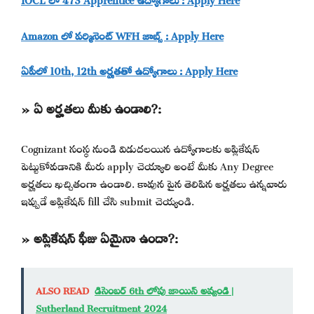
Amazon లో పర్మినెంట్ WFH జాబ్స్ : Apply Here
ఏపీలో 10th, 12th అర్హతతో ఉద్యోగాలు : Apply Here
» ఏ అర్హతలు మీకు ఉండాలి?:
Cognizant సంస్థ నుండి విడుదలయిన ఉద్యోగాలకు అప్లికేషన్
పెట్టుకోవడానికి మీరు apply చెయ్యాలి అంటే మీకు Any Degree
అర్హతలు ఖచ్చితంగా ఉండాలి. కావున పైన తెలిపిన అర్హతలు ఉన్నవారు
ఇప్పుడే అప్లికేషన్ fill చేసి submit చెయ్యండి.
» అప్లికేషన్ ఫీజు ఏమైనా ఉందా?:
ALSO READ
డిసెంబర్ 6th లోపు జాయిన్ అవ్వండి |
Sutherland Recruitment 2024