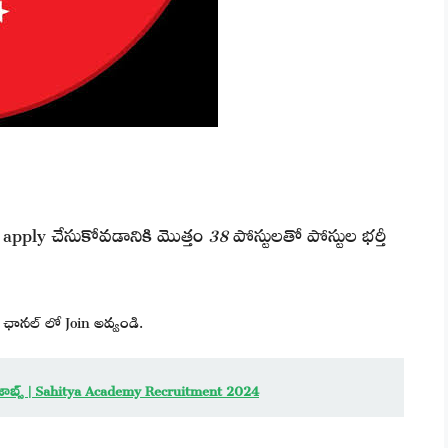
ు apply చేసుకోవడానికి మొత్తం
38
పోస్టులతో పోస్టుల భర్తీ
ఛానల్ లో Join అవ్వండి.
జాబ్స్ | Sahitya Academy Recruitment 2024