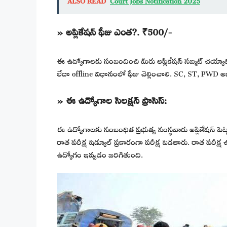
» అప్లికేషన్ ఫీజు ఎంత?.
₹500/-
ఈ ఉద్యోగాలకు సంబందించి మీరు అప్లికేషన్ సబ్మిట్ చెయ్యా
లేదా offline విధానంలో ఫీజు చెల్లించాలి. SC, ST, PWD అభ
» ఈ ఉద్యోగాల సెలక్షన్ ప్రాసెస్:
ఈ ఉద్యోగాలకు సంబంధిత ప్రభుత్వ సంస్థవారు అప్లికేషన్ పెట్టు
రాత పరీక్ష షెడ్యూల్ ప్రకారంగా పరీక్ష పెడతారు. రాత పరీక్ష
ఉద్యోగం ఇవ్వడం జరిగితుంది.