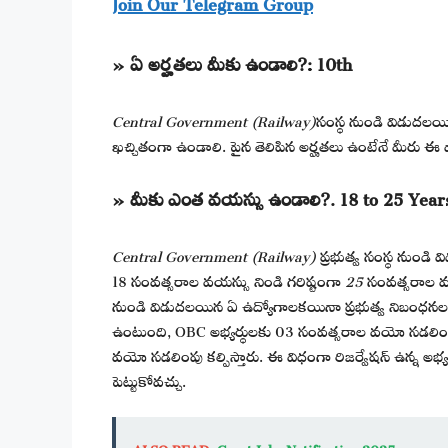
Join Our Telegram Group
» ఏ అర్హతలు మీకు ఉండాలి?:
10th
Central Government (Railway)
సంస్థ నుండి విడుదలయ
ఖచ్చితంగా ఉండాలి. పైన తెలిపిన అర్హతలు ఉంటేనే మీరు ఈ పోస
» మీకు ఎంత వయస్సు ఉండాలి?.
18 to 25 Year
Central Government (Railway)
ప్రభుత్వ సంస్థ నుండ
18 సంవత్సరాల వయస్సు నిండి గరిష్టంగా
25
సంవత్సరాల వయ
నుండి విడుదలయిన ఏ ఉద్యోగాలకయినా ప్రభుత్వ నిబంధనల
ఉంటుంది, OBC అభ్యర్థులకు 03 సంవత్సరాల వయో సడలింప
వయో సడలింపు కల్పిస్తారు. ఈ విధంగా రిజర్వేషన్ ఉన్న అభ్యర
పెట్టుకోవచ్చు.
ALSO READ
Court Jobs Notification 2025