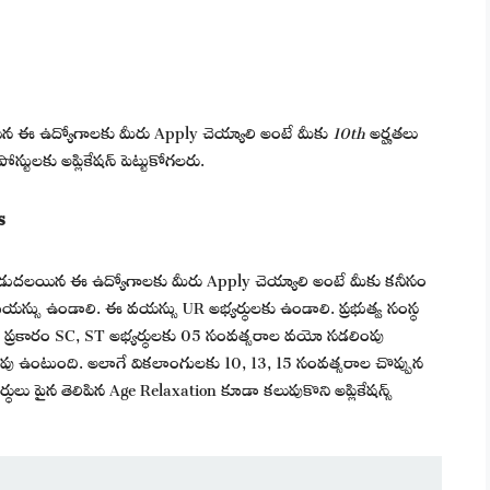
ిన ఈ ఉద్యోగాలకు మీరు Apply చెయ్యాలి అంటే మీకు
10th
అర్హతలు
్టులకు అప్లికేషన్ పెట్టుకోగలరు.
s
ి విడుదలయిన ఈ ఉద్యోగాలకు మీరు Apply చెయ్యాలి అంటే మీకు కనీసం
స్సు ఉండాలి. ఈ వయస్సు UR అభ్యర్థులకు ఉండాలి. ప్రభుత్వ సంస్థ
 ప్రకారం SC, ST అభ్యర్థులకు 05 సంవత్సరాల వయో సడలింపు
ు ఉంటుంది. అలాగే వికలాంగులకు 10, 13, 15 సంవత్సరాల చొప్పున
్థులు పైన తెలిపిన Age Relaxation కూడా కలుపుకొని అప్లికేషన్స్