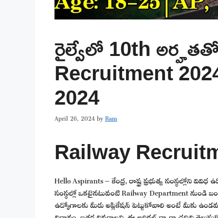
రైల్వేలో 10th అర్హత
Recruitment 2024
2024
April 26, 2024
by
Ram
Railway Recruitm
Hello Aspirants – కేంద్ర, రాష్ట్ర ప్రభుత్వ సంస్థల్లోని వివ
సంస్థల్లో ఒకటైనటువంటి Railway Department నుండి బంప
ఉద్యోగాలకు మీరు అప్లికేషన్ పెట్టుకోవాలి అంటే మీకు ఉండవల
విధానం, ఇతర వివరాలన్ని ఈ ఆర్టికల్ ద్వారా చదివి తెలుసుకొన