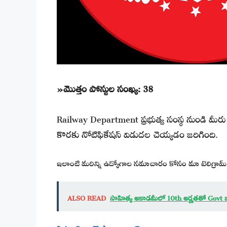
»మొత్తం పోస్టుల సంఖ్య:
38
Railway Department ప్రభుత్వ సంస్థ నుండి మీర
కొరకు నోటిఫికేషన్ విడుదల చెయ్యడం జరిగింది.
ఇలాంటి మరిన్ని ఉద్యోగాల సమాచారం కోసం మా టెలిగ్రామ్ 
ALSO READ
సాహిత్య అకాడమీలో 10th అర్హతతో Govt 