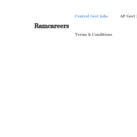
Skip
to
Central Govt Jobs
AP Govt 
content
Ramcareers
Terms & Conditions