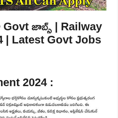
తో Govt జాబ్స్ | Railway
 | Latest Govt Jobs
ent 2024 :
ిధ ఉద్యోగాల భర్తీకోసం చూస్తున్నటువంటి అభ్యర్థుల కోసం ప్రభుత్వరంగ
ర్ రిక్రూట్మెంట్ అధికారికంగా విడుదలకావడం జరిగింది. ఈ
సిన అర్హతలు, వయస్సు, జీతం, పరీక్ష విధానం, అప్లికేషన్ చేసుకునే
ి వెంటనే అప్లికేషన్ పెట్టుకోండి.