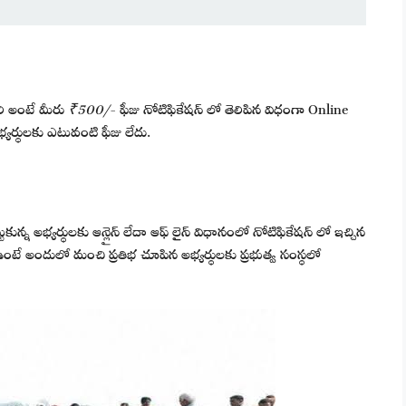
లి అంటే మీరు
₹500/-
ఫీజు నోటిఫికేషన్ లో తెలిపిన విధంగా Online
్యర్థులకు ఎటువంటి ఫీజు లేదు.
కున్న అభ్యర్థులకు ఆన్లైన్ లేదా ఆఫ్ లైన్ విధానంలో నోటిఫికేషన్ లో ఇచ్చిన
 ఉంటే అందులో మంచి ప్రతిభ చూపిన అభ్యర్థులకు ప్రభుత్వ సంస్థలో