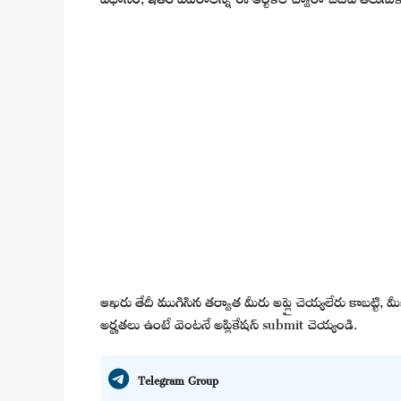
ఆఖరు తేదీ ముగిసిన తర్వాత మీరు అప్లై చెయ్యలేరు కాబట్టి,
అర్హతలు ఉంటే వెంటనే అప్లికేషన్ submit చెయ్యండి.
Telegram Group