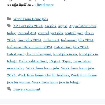
ఈ రిక్రూట్మెంట్ ను …
Read more
Categories
Work From Home Jobs
Tags
AP Govt jobs 2024
,
Ap jobs
,
Appsc
,
Appsc latest news
today
,
Central govt
,
central govt jobs
,
central govt jobs in
2024
,
Govt jobs 2024
,
Indiamart
,
Indiamart Jobs 2024
,
Indiamart Recruitment 2024
,
Latest Govt Jobs 2024
,
Latest govt jobs in telangana
,
latest jobs in ap
,
latest jobs in
telugu
,
Maharashtra Govt
,
TS govt
,
Tspsc
,
Tspsc latest
news today
,
Work from home jobs
,
Work from home jobs
2024
,
Work from home jobs for freshers
,
Work from home
jobs for women
,
Work from home jobs in telugu
Leave a comment