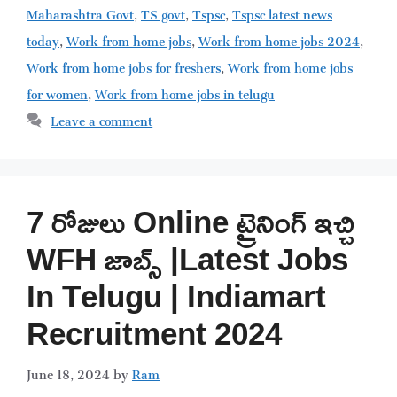
Maharashtra Govt
,
TS govt
,
Tspsc
,
Tspsc latest news
today
,
Work from home jobs
,
Work from home jobs 2024
,
Work from home jobs for freshers
,
Work from home jobs
for women
,
Work from home jobs in telugu
Leave a comment
7 రోజులు Online ట్రైనింగ్ ఇచ్చి
WFH జాబ్స్ |Latest Jobs
In Telugu | Indiamart
Recruitment 2024
June 18, 2024
by
Ram