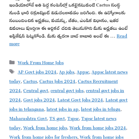
ఇండియాలోనే అతి పెద్ద కంపెనీల్లో ఒకటైనటువంటి Cactus సంస్థ
నుండి భారీ రిక్రూట్మెంట్ విడుదలకావడం జరిగింది. ఈ ఉద్యోగాలకు
సంబందించిన అర్హతలు, వయస్సు, జీతం, ఎంపిక విధానం, ఇతర
వివరాలు పూర్తిగా ఈ ఆర్టికల్ చదివి తెలుసుకొని మీకు అర్హతలు ఉంటే
అప్లికేషన్ పెట్టుకోండి. మీకు త్వరగా జాబ్ కావాలి అంటే ఈ …
Read
more
Categories
Work From Home Jobs
Tags
AP Govt jobs 2024
,
Ap jobs
,
Appsc
,
Appsc latest news
today
,
Cactus
,
Cactus Jobs 2024
,
Cactus Recruitment
2024
,
Central govt
,
central govt jobs
,
central govt jobs in
2024
,
Govt jobs 2024
,
Latest Govt Jobs 2024
,
Latest govt
jobs in telangana
,
latest jobs in ap
,
latest jobs in telugu
,
Maharashtra Govt
,
TS govt
,
Tspsc
,
Tspsc latest news
today
,
Work from home jobs
,
Work from home jobs 2024
,
Work from home jobs for freshers
,
Work from home jobs