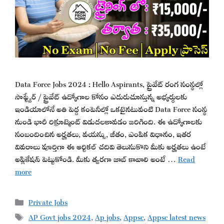
Data Force Jobs 2024 : Hello Aspirants, ప్రైవేట్ రంగ సంస్థల్లో
సాఫ్ట్వేర్ / ప్రైవేట్ ఉద్యోగాల కోసం ఎదురుచూస్తున్న అభ్యర్థులకు
ఇండియాలోనే అతి పెద్ద కంపెనీల్లో ఒకటైనటువంటి Data Force సంస్థ
నుండి భారీ రిక్రూట్మెంట్ విడుదలకావడం జరిగింది. ఈ ఉద్యోగాలకు
సంబందించిన అర్హతలు, వయస్సు, జీతం, ఎంపిక విధానం, ఇతర
వివరాలు పూర్తిగా ఈ ఆర్టికల్ చదివి తెలుసుకొని మీకు అర్హతలు ఉంటే
అప్లికేషన్ పెట్టుకోండి. మీకు త్వరగా జాబ్ కావాలి అంటే …
Read
more
Categories
Private Jobs
Tags
AP Govt jobs 2024
,
Ap jobs
,
Appsc
,
Appsc latest news