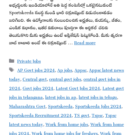
అభ్యర్థులకు ఇండియాలోనే అతి పెద్ద కంపెనీల్లో ఒకటైనటువంటి
Sportskeeda సంస్థ నుండి భారీ రిక్రూట్మెంట్ విడుదలకావడం
జరిగింది. ఈ ఉద్యోగాలకు సంబందించిన అర్హతలు, వయస్సు, జీతం,
ఎంపిక విధానం, ఇతర వివరాలు పూర్తిగా ఈ ఆర్టికల్ చదివి
తెలుసుకొని మీకు అర్హతలు ఉంటే అప్లికేషన్ పెట్టుకోండి. మీకు త్వరగా
జాబ్ కావాలి అంటే ఈ రిక్రూట్మెంట్ …
Read more
Categories
Private Jobs
Tags
AP Govt jobs 2024
,
Ap jobs
,
Appsc
,
Appsc latest news
today
,
Central govt
,
central govt jobs
,
central govt jobs in
2024
,
Govt jobs 2024
,
Latest Govt Jobs 2024
,
Latest govt
jobs in telangana
,
latest jobs in ap
,
latest jobs in telugu
,
Maharashtra Govt
,
Sportskeeda
,
Sportskeeda Jobs 2024
,
Sportskeeda Recruitment 2024
,
TS govt
,
Tspsc
,
Tspsc
latest news today
,
Work from home jobs
,
Work from home
jobs 2024
,
Work from home jobs for freshers
,
Work from