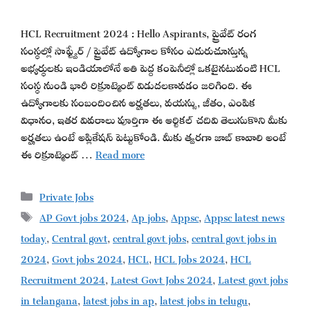
HCL Recruitment 2024 : Hello Aspirants, ప్రైవేట్ రంగ
సంస్థల్లో సాఫ్ట్వేర్ / ప్రైవేట్ ఉద్యోగాల కోసం ఎదురుచూస్తున్న
అభ్యర్థులకు ఇండియాలోనే అతి పెద్ద కంపెనీల్లో ఒకటైనటువంటి HCL
సంస్థ నుండి భారీ రిక్రూట్మెంట్ విడుదలకావడం జరిగింది. ఈ
ఉద్యోగాలకు సంబందించిన అర్హతలు, వయస్సు, జీతం, ఎంపిక
విధానం, ఇతర వివరాలు పూర్తిగా ఈ ఆర్టికల్ చదివి తెలుసుకొని మీకు
అర్హతలు ఉంటే అప్లికేషన్ పెట్టుకోండి. మీకు త్వరగా జాబ్ కావాలి అంటే
ఈ రిక్రూట్మెంట్ …
Read more
Categories
Private Jobs
Tags
AP Govt jobs 2024
,
Ap jobs
,
Appsc
,
Appsc latest news
today
,
Central govt
,
central govt jobs
,
central govt jobs in
2024
,
Govt jobs 2024
,
HCL
,
HCL Jobs 2024
,
HCL
Recruitment 2024
,
Latest Govt Jobs 2024
,
Latest govt jobs
in telangana
,
latest jobs in ap
,
latest jobs in telugu
,