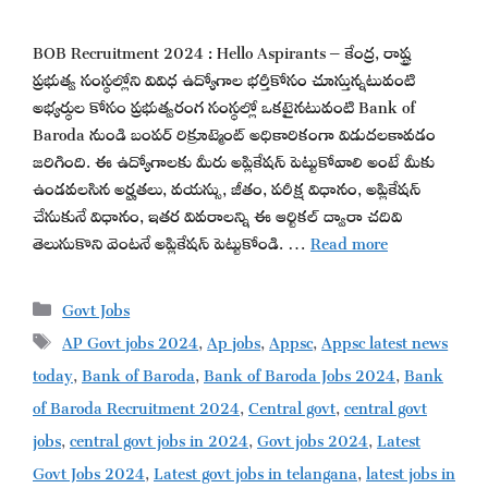
BOB Recruitment 2024 : Hello Aspirants – కేంద్ర, రాష్ట్ర
ప్రభుత్వ సంస్థల్లోని వివిధ ఉద్యోగాల భర్తీకోసం చూస్తున్నటువంటి
అభ్యర్థుల కోసం ప్రభుత్వరంగ సంస్థల్లో ఒకటైనటువంటి Bank of
Baroda నుండి బంపర్ రిక్రూట్మెంట్ అధికారికంగా విడుదలకావడం
జరిగింది. ఈ ఉద్యోగాలకు మీరు అప్లికేషన్ పెట్టుకోవాలి అంటే మీకు
ఉండవలసిన అర్హతలు, వయస్సు, జీతం, పరీక్ష విధానం, అప్లికేషన్
చేసుకునే విధానం, ఇతర వివరాలన్ని ఈ ఆర్టికల్ ద్వారా చదివి
తెలుసుకొని వెంటనే అప్లికేషన్ పెట్టుకోండి. …
Read more
Categories
Govt Jobs
Tags
AP Govt jobs 2024
,
Ap jobs
,
Appsc
,
Appsc latest news
today
,
Bank of Baroda
,
Bank of Baroda Jobs 2024
,
Bank
of Baroda Recruitment 2024
,
Central govt
,
central govt
jobs
,
central govt jobs in 2024
,
Govt jobs 2024
,
Latest
Govt Jobs 2024
,
Latest govt jobs in telangana
,
latest jobs in