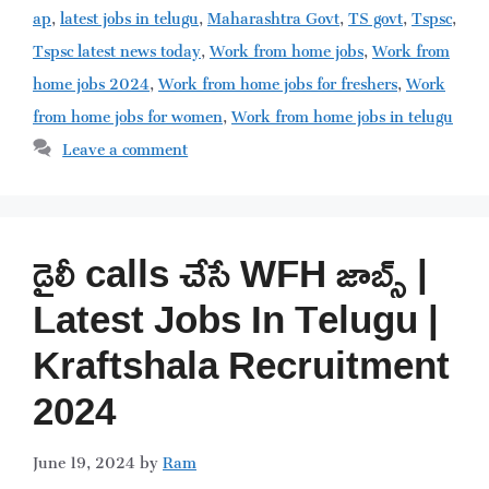
ap
,
latest jobs in telugu
,
Maharashtra Govt
,
TS govt
,
Tspsc
,
Tspsc latest news today
,
Work from home jobs
,
Work from
home jobs 2024
,
Work from home jobs for freshers
,
Work
from home jobs for women
,
Work from home jobs in telugu
Leave a comment
డైలీ calls చేసే WFH జాబ్స్ |
Latest Jobs In Telugu |
Kraftshala Recruitment
2024
June 19, 2024
by
Ram