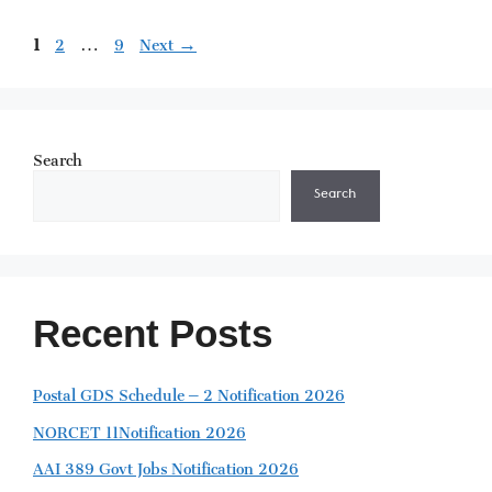
Page
Page
Page
1
2
…
9
Next
→
Search
Search
Recent Posts
Postal GDS Schedule – 2 Notification 2026
NORCET 11Notification 2026
AAI 389 Govt Jobs Notification 2026