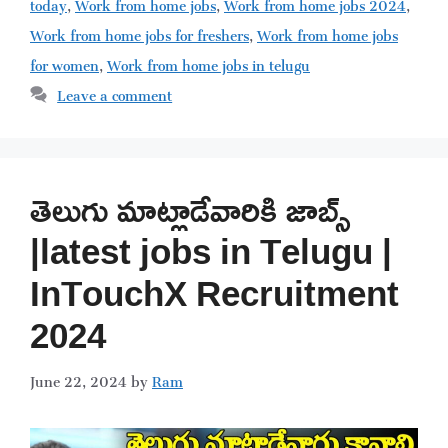
today
,
Work from home jobs
,
Work from home jobs 2024
,
Work from home jobs for freshers
,
Work from home jobs
for women
,
Work from home jobs in telugu
Leave a comment
తెలుగు మాట్లాడేవారికి జాబ్స్
|latest jobs in Telugu |
InTouchX Recruitment
2024
June 22, 2024
by
Ram