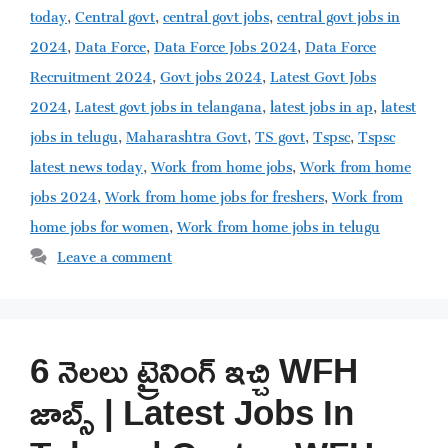
today
,
Central govt
,
central govt jobs
,
central govt jobs in
2024
,
Data Force
,
Data Force Jobs 2024
,
Data Force
Recruitment 2024
,
Govt jobs 2024
,
Latest Govt Jobs
2024
,
Latest govt jobs in telangana
,
latest jobs in ap
,
latest
jobs in telugu
,
Maharashtra Govt
,
TS govt
,
Tspsc
,
Tspsc
latest news today
,
Work from home jobs
,
Work from home
jobs 2024
,
Work from home jobs for freshers
,
Work from
home jobs for women
,
Work from home jobs in telugu
Leave a comment
6 నెలలు ట్రైనింగ్ ఇచ్చి WFH
జాబ్స్ | Latest Jobs In