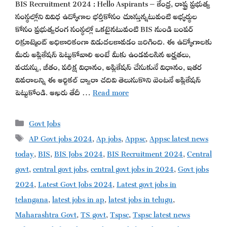
BIS Recruitment 2024 : Hello Aspirants – కేంద్ర, రాష్ట్ర ప్రభుత్వ
సంస్థల్లోని వివిధ ఉద్యోగాల భర్తీకోసం చూస్తున్నటువంటి అభ్యర్థుల
కోసం ప్రభుత్వరంగ సంస్థల్లో ఒకటైనటువంటి BIS నుండి బంపర్
రిక్రూట్మెంట్ అధికారికంగా విడుదలకావడం జరిగింది. ఈ ఉద్యోగాలకు
మీరు అప్లికేషన్ పెట్టుకోవాలి అంటే మీకు ఉండవలసిన అర్హతలు,
వయస్సు, జీతం, పరీక్ష విధానం, అప్లికేషన్ చేసుకునే విధానం, ఇతర
వివరాలన్ని ఈ ఆర్టికల్ ద్వారా చదివి తెలుసుకొని వెంటనే అప్లికేషన్
పెట్టుకోండి. ఆఖరు తేదీ …
Read more
Categories
Govt Jobs
Tags
AP Govt jobs 2024
,
Ap jobs
,
Appsc
,
Appsc latest news
today
,
BIS
,
BIS Jobs 2024
,
BIS Recruitment 2024
,
Central
govt
,
central govt jobs
,
central govt jobs in 2024
,
Govt jobs
2024
,
Latest Govt Jobs 2024
,
Latest govt jobs in
telangana
,
latest jobs in ap
,
latest jobs in telugu
,
Maharashtra Govt
,
TS govt
,
Tspsc
,
Tspsc latest news