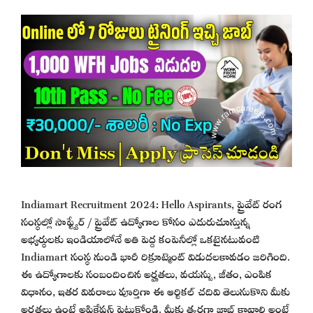
Indiamart Recruitment 2024: Hello Aspirants, ప్రైవేట్ రంగ
సంస్థల్లో సాఫ్ట్వేర్ / ప్రైవేట్ ఉద్యోగాల కోసం ఎదురుచూస్తున్న
అభ్యర్థులకు ఇండియాలోనే అతి పెద్ద కంపెనీల్లో ఒకటైనటువంటి
Indiamart సంస్థ నుండి భారీ రిక్రూట్మెంట్ విడుదలకావడం జరిగింది.
ఈ ఉద్యోగాలకు సంబందించిన అర్హతలు, వయస్సు, జీతం, ఎంపిక
విధానం, ఇతర వివరాలు పూర్తిగా ఈ ఆర్టికల్ చదివి తెలుసుకొని మీకు
అర్హతలు ఉంటే అప్లికేషన్ పెట్టుకోండి. మీకు త్వరగా జాబ్ కావాలి అంటే