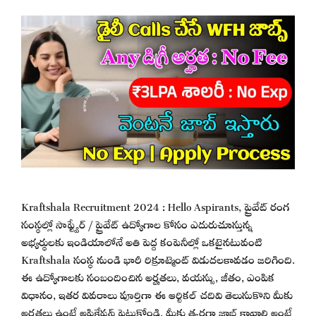
Kraftshala Recruitment 2024 : Hello Aspirants, ప్రైవేట్ రంగ
సంస్థల్లో సాఫ్ట్వేర్ / ప్రైవేట్ ఉద్యోగాల కోసం ఎదురుచూస్తున్న
అభ్యర్థులకు ఇండియాలోనే అతి పెద్ద కంపెనీల్లో ఒకటైనటువంటి
Kraftshala సంస్థ నుండి భారీ రిక్రూట్మెంట్ విడుదలకావడం జరిగింది.
ఈ ఉద్యోగాలకు సంబందించిన అర్హతలు, వయస్సు, జీతం, ఎంపిక
విధానం, ఇతర వివరాలు పూర్తిగా ఈ ఆర్టికల్ చదివి తెలుసుకొని మీకు
అర్హతలు ఉంటే అప్లికేషన్ పెట్టుకోండి. మీకు త్వరగా జాబ్ కావాలి అంటే