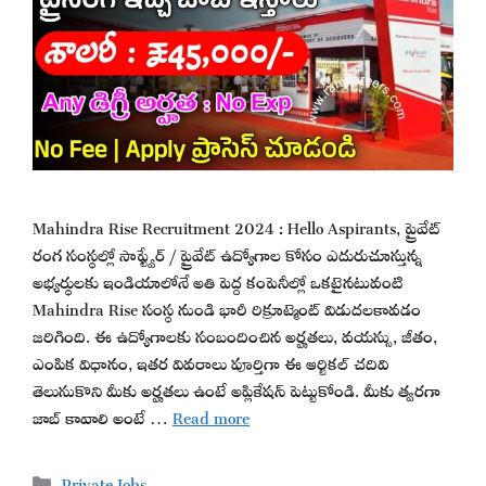
Mahindra Rise Recruitment 2024 : Hello Aspirants, ప్రైవేట్
రంగ సంస్థల్లో సాఫ్ట్వేర్ / ప్రైవేట్ ఉద్యోగాల కోసం ఎదురుచూస్తున్న
అభ్యర్థులకు ఇండియాలోనే అతి పెద్ద కంపెనీల్లో ఒకటైనటువంటి
Mahindra Rise సంస్థ నుండి భారీ రిక్రూట్మెంట్ విడుదలకావడం
జరిగింది. ఈ ఉద్యోగాలకు సంబందించిన అర్హతలు, వయస్సు, జీతం,
ఎంపిక విధానం, ఇతర వివరాలు పూర్తిగా ఈ ఆర్టికల్ చదివి
తెలుసుకొని మీకు అర్హతలు ఉంటే అప్లికేషన్ పెట్టుకోండి. మీకు త్వరగా
జాబ్ కావాలి అంటే …
Read more
Categories
Private Jobs