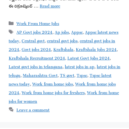
ఈ రిక్రూట్మెంట్ …
Read more
Categories
Work From Home Jobs
Tags
AP Govt jobs 2024
,
Ap jobs
,
Appsc
,
Appsc latest news
today
,
Central govt
,
central govt jobs
,
central govt jobs in
2024
,
Govt jobs 2024
,
Kraftshala
,
Kraftshala Jobs 2024
,
Kraftshala Recruitment 2024
,
Latest Govt Jobs 2024
,
Latest govt jobs in telangana
,
latest jobs in ap
,
latest jobs in
telugu
,
Maharashtra Govt
,
TS govt
,
Tspsc
,
Tspsc latest
news today
,
Work from home jobs
,
Work from home jobs
2024
,
Work from home jobs for freshers
,
Work from home
jobs for women
Leave a comment