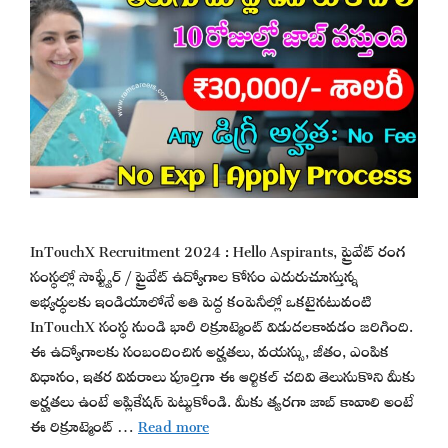
InTouchX Recruitment 2024 : Hello Aspirants, ప్రైవేట్ రంగ
సంస్థల్లో సాఫ్ట్వేర్ / ప్రైవేట్ ఉద్యోగాల కోసం ఎదురుచూస్తున్న
అభ్యర్థులకు ఇండియాలోనే అతి పెద్ద కంపెనీల్లో ఒకటైనటువంటి
InTouchX సంస్థ నుండి భారీ రిక్రూట్మెంట్ విడుదలకావడం జరిగింది.
ఈ ఉద్యోగాలకు సంబందించిన అర్హతలు, వయస్సు, జీతం, ఎంపిక
విధానం, ఇతర వివరాలు పూర్తిగా ఈ ఆర్టికల్ చదివి తెలుసుకొని మీకు
అర్హతలు ఉంటే అప్లికేషన్ పెట్టుకోండి. మీకు త్వరగా జాబ్ కావాలి అంటే
ఈ రిక్రూట్మెంట్ …
Read more