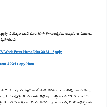
pply చెయ్యాలి అంటే మీకు
10th Pass
అర్హతలు ఖచ్చితంగా ఉండాలి.
ెట్టుకోగలరు.
ish TV Work From Home Jobs 2024 : Apply
tment 2024 : Apy Here
ు మీరు Apply చెయ్యాలి అంటే మీకు కనీసం 18 సంవత్సరాల వయస్సు
 UR అభ్యర్థులకు ఉండాలి. ప్రభుత్వ సంస్థ నుండి విడుదలయిన ఏ
యర్థులకు 05 సంవత్సరాల వయో సడలింపు ఉంటుంది, OBC అభ్యర్థులకు