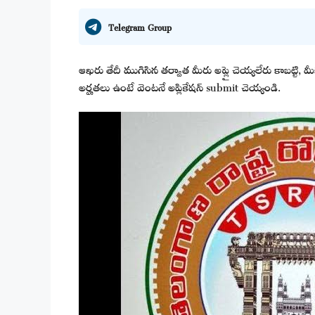
Telegram Group
ఆఖరు తేదీ ముగిసిన తర్వాత మీరు అప్లై చెయ్యలేరు కాబట్టి,
అర్హతలు ఉంటే వెంటనే అప్లికేషన్ submit చెయ్యండి.