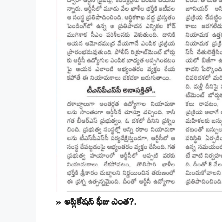
» అప్లికేషన్ ఫీజు ఎంత?.