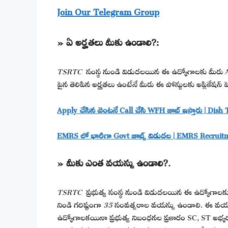
Join Our Telegram Group
» ఏ అర్హతలు మీకు ఉండాలి?:
TSRTC
సంస్థ నుండి విడుదలయిన ఈ ఉద్యోగాలకు మీరు A
పైన తెలిపిన అర్హతలు ఉంటేనే మీరు ఈ పోస్టులకు అప్లికేషన్ ప
Apply చేసిన వెంటనే Call చేసి WFH జాబ్ ఇస్తారు | D
EMRS లో భారీగా Govt జాబ్స్ విడుదల | EMRS Recrui
» మీకు ఎంత వయస్సు ఉండాలి?.
TSRTC
ప్రభుత్వ సంస్థ నుండి విడుదలయిన ఈ ఉద్యోగాలక
నిండి గరిష్టంగా
35
సంవత్సరాల వయస్సు ఉండాలి. ఈ వయస్సు
ఉద్యోగాలకయినా ప్రభుత్వ నిబంధనల ప్రకారం SC, ST అభ్