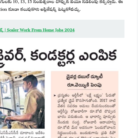
లకు 10, 13, 15 సంవత్సరాల చొప్పున వయో సడలింపు కల్పిస్తారు. ఈ
ion కూడా కలుపుకొని అప్లికేషన్స్ పెట్టుకోవచ్చు.
జాబ్స్ | Scaler Work From Home Jobs 2024