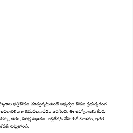
ిధ ఉద్యోగాల భర్తీకోసం చూస్తున్నటువంటి అభ్యర్థుల కోసం ప్రభుత్వరంగ
ంట్ అధికారికంగా విడుదలకావడం జరిగింది. ఈ ఉద్యోగాలకు మీరు
స్సు, జీతం, పరీక్ష విధానం, అప్లికేషన్ చేసుకునే విధానం, ఇతర
కేషన్ పెట్టుకోండి.