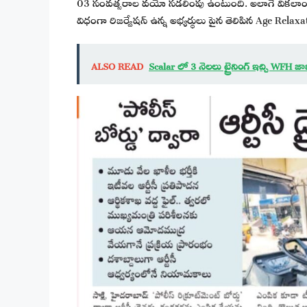
03 సంవత్సరాల వయో సడలింపు ఉంటుంది. అలాగే వికలాంగు
విధంగా రిజర్వేషన్ ఉన్న అభ్యర్థులు పైన తెలిపిన Age Relaxat
ALSO READ
Scalar లో 3 నెలలు ట్రైనింగ్ ఇచ్చి WFH 