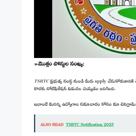
»మొత్తం పోస్టుల సంఖ్య:
TSRTC
ప్రభుత్వ సంస్థ నుండి మీరు apply చేసుకోవడానికి
కొరకు నోటిఫికేషన్ విడుదల చెయ్యడం జరిగింది.
ఇలాంటి మరిన్ని ఉద్యోగాల సమాచారం కోసం మా టెలిగ్రామ్ 
ALSO READ
TSRTC Notification 2025