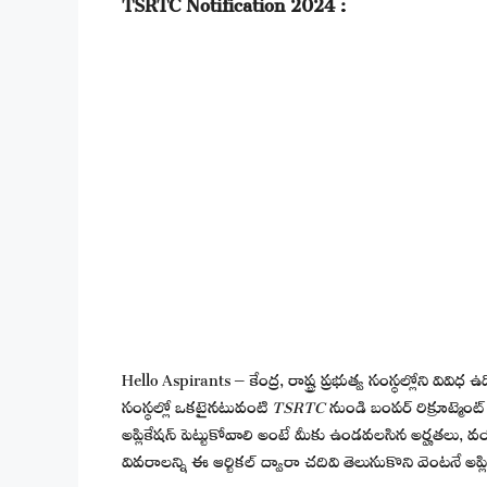
TSRTC Notification 2024
:
Hello Aspirants – కేంద్ర, రాష్ట్ర ప్రభుత్వ సంస్థల్లోని వివ
సంస్థల్లో ఒకటైనటువంటి
TSRTC
నుండి బంపర్ రిక్రూట్మె
అప్లికేషన్ పెట్టుకోవాలి అంటే మీకు ఉండవలసిన అర్హతలు, వయ
వివరాలన్ని ఈ ఆర్టికల్ ద్వారా చదివి తెలుసుకొని వెంటనే అప్లి