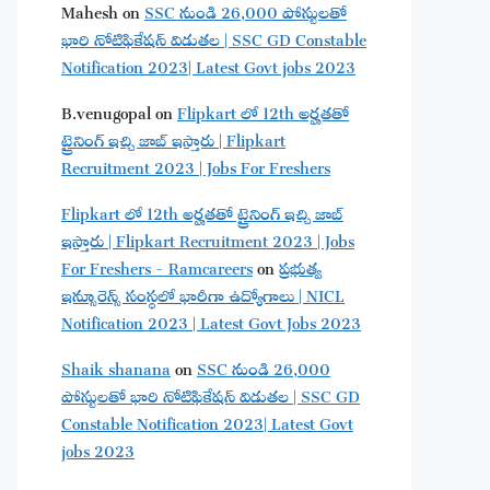
Mahesh
on
SSC నుండి 26,000 పోస్టులతో
భారి నోటిఫికేషన్ విడుతల | SSC GD Constable
Notification 2023| Latest Govt jobs 2023
B.venugopal
on
Flipkart లో 12th అర్హతతో
ట్రైనింగ్ ఇచ్చి జాబ్ ఇస్తారు | Flipkart
Recruitment 2023 | Jobs For Freshers
Flipkart లో 12th అర్హతతో ట్రైనింగ్ ఇచ్చి జాబ్
ఇస్తారు | Flipkart Recruitment 2023 | Jobs
For Freshers - Ramcareers
on
ప్రభుత్వ
ఇన్సూరెన్స్ సంస్థలో భారీగా ఉద్యోగాలు | NICL
Notification 2023 | Latest Govt Jobs 2023
Shaik shanana
on
SSC నుండి 26,000
పోస్టులతో భారి నోటిఫికేషన్ విడుతల | SSC GD
Constable Notification 2023| Latest Govt
jobs 2023