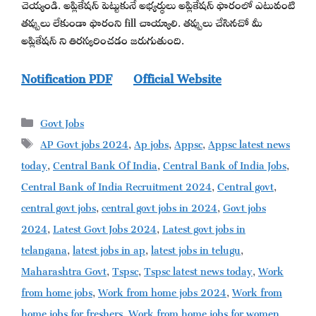
చెయ్యండి. అప్లికేషన్ పెట్టుకునే అభ్యర్థులు అప్లికేషన్ ఫారంలో ఎటువంటి
తప్పులు లేకుండా ఫారంని fill చాయ్యాలి. తప్పులు చేసినచో మీ
అప్లికేషన్ ని తిరస్కరించడం జరుగుతుంది.
Notification PDF
Official Website
Categories
Govt Jobs
Tags
AP Govt jobs 2024
,
Ap jobs
,
Appsc
,
Appsc latest news
today
,
Central Bank Of India
,
Central Bank of India Jobs
,
Central Bank of India Recruitment 2024
,
Central govt
,
central govt jobs
,
central govt jobs in 2024
,
Govt jobs
2024
,
Latest Govt Jobs 2024
,
Latest govt jobs in
telangana
,
latest jobs in ap
,
latest jobs in telugu
,
Maharashtra Govt
,
Tspsc
,
Tspsc latest news today
,
Work
from home jobs
,
Work from home jobs 2024
,
Work from
home jobs for freshers
,
Work from home jobs for women
,