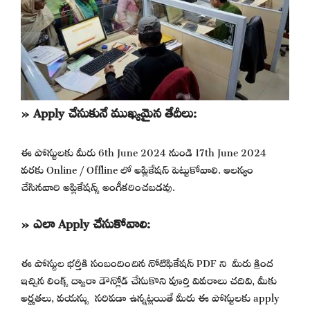
» Apply చేసుకునే ముఖ్యమైన తేదీలు:
ఈ పోస్టులకు మీరు 6th June 2024 నుండి 17th June 2024
వరకు Online / Offline లో అప్లికేషన్ పెట్టుకోవాలి. ఆలస్యం
చేసినవారి అప్లికేషన్స్ అంగీకరించబడవు.
» ఎలా Apply చేసుకోవాలి:
ఈ పోస్టుల భర్తీకి సంబందించిన నోటిఫికేషన్ PDF ని మీరు క్రింద
ఇచ్చిన లింక్స్ ద్వారా డౌన్లోడ్ చేసుకొని పూర్తి వివరాలు చదివి, మీకు
అర్హతలు, వయస్సు సరిపడా ఉన్నట్లయితే మీరు ఈ పోస్టులకు apply