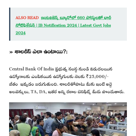
ALSO READ
ఇంటలిజెన్స్ బ్యూరోలో 660 పోస్టులతో భారీ
నోటిఫికేషన్ | IB Notification 2024 | Latest Govt Jobs
2024
» శాలరీస్ ఎలా ఉంటాయి?:
Central Bank Of India ప్రభుత్వ సంస్థ నుండి విడుదలయిన
ఉద్యోగాలకు ఎంపికయిన ఉద్యోగులకు నెలకు ₹25,000/-
జీతం ఇవ్వడం జరుగుతుంది. శాలరీతోపాటు మీకు ఇంటి అద్దె
అలవెన్సులు, TA, DA, ఇతర అన్ని రకాల బెనిఫిట్స్ మీరు పొందుతారు.