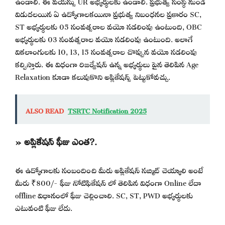
ఉండాలి. ఈ వయస్సు UR అభ్యర్థులకు ఉండాలి. ప్రభుత్వ సంస్థ నుండి
విడుదలయిన ఏ ఉద్యోగాలకయినా ప్రభుత్వ నిబంధనల ప్రకారం SC,
ST అభ్యర్థులకు 05 సంవత్సరాల వయో సడలింపు ఉంటుంది, OBC
అభ్యర్థులకు 03 సంవత్సరాల వయో సడలింపు ఉంటుంది. అలాగే
వికలాంగులకు 10, 13, 15 సంవత్సరాల చొప్పున వయో సడలింపు
కల్పిస్తారు. ఈ విధంగా రిజర్వేషన్ ఉన్న అభ్యర్థులు పైన తెలిపిన Age
Relaxation కూడా కలుపుకొని అప్లికేషన్స్ పెట్టుకోవచ్చు.
ALSO READ
TSRTC Notification 2025
» అప్లికేషన్ ఫీజు ఎంత?.
ఈ ఉద్యోగాలకు సంబందించి మీరు అప్లికేషన్ సబ్మిట్ చెయ్యాలి అంటే
మీరు ₹800/- ఫీజు నోటిఫికేషన్ లో తెలిపిన విధంగా Online లేదా
offline విధానంలో ఫీజు చెల్లించాలి. SC, ST, PWD అభ్యర్థులకు
ఎటువంటి ఫీజు లేదు.