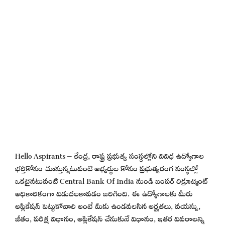
Hello Aspirants – కేంద్ర, రాష్ట్ర ప్రభుత్వ సంస్థల్లోని వివిధ ఉద్యోగాల
భర్తీకోసం చూస్తున్నటువంటి అభ్యర్థుల కోసం ప్రభుత్వరంగ సంస్థల్లో
ఒకటైనటువంటి Central Bank Of India నుండి బంపర్ రిక్రూట్మెంట్
అధికారికంగా విడుదలకావడం జరిగింది. ఈ ఉద్యోగాలకు మీరు
అప్లికేషన్ పెట్టుకోవాలి అంటే మీకు ఉండవలసిన అర్హతలు, వయస్సు,
జీతం, పరీక్ష విధానం, అప్లికేషన్ చేసుకునే విధానం, ఇతర వివరాలన్ని