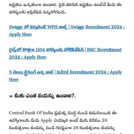
అర్హతలు ఖచ్చితంగా ఉండాలి. పైన తెలిపిన అర్హతలు ఉంటేనే మీరు ఈ
పోస్టులకు అప్లికేషన్ పెట్టుకోగలరు.
Swiggy లో పర్మినెంట్ WFH జాబ్స్ | Swiggy Recruitment 2024 :
Apply Here
రైల్వేలో కొత్తగా 1104 పోస్టులకు నోటిఫికేషన్ | RRC Recruitment
2024 : Apply Here
3 నెలలు ట్రైనింగ్ ఇచ్చి జాబ్ | Infrrd Recruitment 2024 : Apply
Here
» మీకు ఎంత వయస్సు ఉండాలి?.
Central Bank Of India ప్రభుత్వ సంస్థ నుండి విడుదలయిన ఈ
ఉద్యోగాలకు మీరు Apply చెయ్యాలి అంటే మీకు కనీసం 20
సంవత్సరాల వయస్సు నిండి గరిష్టంగా 28 సంవత్సరాల వయస్సు