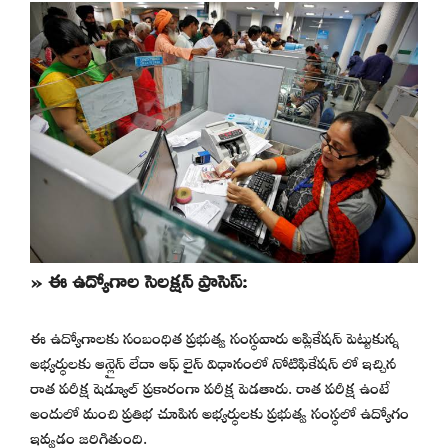
» ఈ ఉద్యోగాల సెలక్షన్ ప్రాసెస్:
ఈ ఉద్యోగాలకు సంబంధిత ప్రభుత్వ సంస్థవారు అప్లికేషన్ పెట్టుకున్న
అభ్యర్థులకు ఆన్లైన్ లేదా ఆఫ్ లైన్ విధానంలో నోటిఫికేషన్ లో ఇచ్చిన
రాత పరీక్ష షెడ్యూల్ ప్రకారంగా పరీక్ష పెడతారు. రాత పరీక్ష ఉంటే
అందులో మంచి ప్రతిభ చూపిన అభ్యర్థులకు ప్రభుత్వ సంస్థలో ఉద్యోగం
ఇవ్వడం జరిగితుంది.