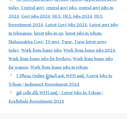
today
,
Central govt
,
central govt jobs
,
central govt jobs in
2024
,
Govt jobs 2024
,
HCL
,
HCL Jobs 2024
,
HCL
Recruitment 2024
,
Latest Govt Jobs 2024
,
Latest govt jobs
in telangana
,
latest jobs in ap
,
latest jobs in telugu
,
Maharashtra Govt
,
TS govt
,
Tspsc
,
Tspsc latest news
today
,
Work from home jobs
,
Work from home jobs 2024
,
Work from home jobs for freshers
,
Work from home jobs
for women
,
Work from home jobs in telugu
7 రోజులు Online ట్రైనింగ్ ఇచ్చి WFH జాబ్స్ |Latest Jobs In
Telugu | Indiamart Recruitment 2024
డైలీ calls చేసే WFH జాబ్స్ | Latest Jobs In Telugu |
Kraftshala Recruitment 2024