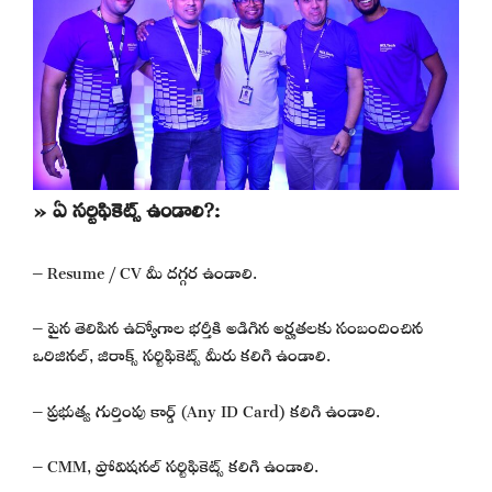
» ఏ సర్టిఫికెట్స్ ఉండాలి?:
– Resume / CV మీ దగ్గర ఉండాలి.
– పైన తెలిపిన ఉద్యోగాల భర్తీకి అడిగిన అర్హతలకు సంబందించిన
ఒరిజినల్, జిరాక్స్ సర్టిఫికెట్స్ మీరు కలిగి ఉండాలి.
– ప్రభుత్వ గుర్తింపు కార్డ్ (Any ID Card) కలిగి ఉండాలి.
– CMM, ప్రోవిషనల్ సర్టిఫికెట్స్ కలిగి ఉండాలి.