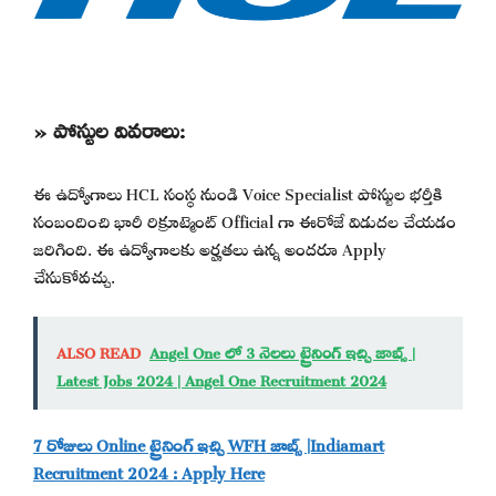
» పోస్టుల వివరాలు:
ఈ ఉద్యోగాలు HCL సంస్థ నుండి Voice Specialist పోస్టుల భర్తీకి
సంబందించి భారీ రిక్రూట్మెంట్ Official గా ఈరోజే విడుదల చేయడం
జరిగింది. ఈ ఉద్యోగాలకు అర్హతలు ఉన్న అందరూ Apply
చేసుకోవచ్చు.
ALSO READ
Angel One లో 3 నెలలు ట్రైనింగ్ ఇచ్చి జాబ్స్ |
Latest Jobs 2024 | Angel One Recruitment 2024
7 రోజులు Online ట్రైనింగ్ ఇచ్చి WFH జాబ్స్ |Indiamart
Recruitment 2024 : Apply Here