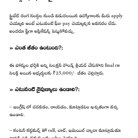
ప్రైవేట్ రంగ సంస్థల నుండి విడుదలయిన ఉద్యోగాలకు మీరు apply
చెయ్యాలి అంటే ఎటువంటి ఫీజు pay చెయ్యాల్సిన అవసరం లేదు.
అందరూ ఫ్రీగా అప్లికేషన్స్ పెట్టుకోవచ్చు.
» ఎంత జీతం ఉంటుంది?:
ఈ పోస్టుల భర్తీకి అన్ని సెలక్షన్ రౌండ్స్ క్లియర్ చేసుకొని final గా
సెలక్ట్ అయిన అభ్యర్థులకు ₹25,000/- జీతం చెల్లిస్తారు.
» ఎటువంటి నైపుణ్యాలు ఉండాలి?:
– ఇంగ్లీష్ లో చదవడం, రాయడం, మాట్లాడటం ఖచ్చితంగా వచ్చి
ఉండాలి.
– కంపెనీ కస్టమర్స్ తో call, చాట్, ఇమెయిల్ ద్వారా మాట్లాడుతూ
వారికి ఉన్న సమస్యలను solve చెయ్యాలి.