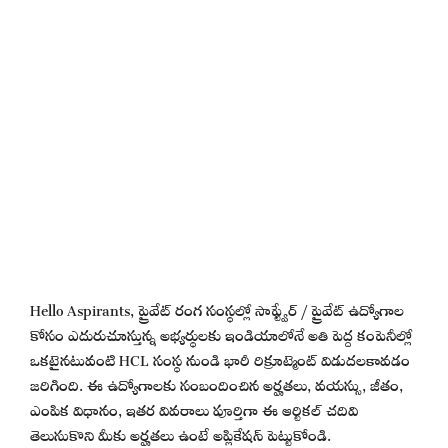
Hello Aspirants, ప్రైవేట్ రంగ సంస్థల్లో సాఫ్ట్వేర్ / ప్రైవేట్ ఉద్యోగాల
కోసం ఎదురుచూస్తున్న అభ్యర్థులకు ఇండియాలోనే అతి పెద్ద కంపెనీల్లో
ఒకటైనటువంటి HCL సంస్థ నుండి భారీ రిక్రూట్మెంట్ విడుదలకావడం
జరిగింది. ఈ ఉద్యోగాలకు సంబందించిన అర్హతలు, వయస్సు, జీతం,
ఎంపిక విధానం, ఇతర వివరాలు పూర్తిగా ఈ ఆర్టికల్ చదివి
తెలుసుకొని మీకు అర్హతలు ఉంటే అప్లికేషన్ పెట్టుకోండి.