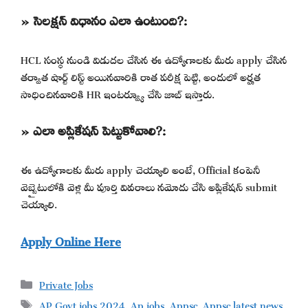
» సెలక్షన్ విధానం ఎలా ఉంటుంది?:
HCL సంస్థ నుండి విడుదల చేసిన ఈ ఉద్యోగాలకు మీరు apply చేసిన
తర్వాత షార్ట్ లిస్ట్ అయినవారికి రాత పరీక్ష పెట్టి, అందులో అర్హత
సాధించినవారికి HR ఇంటర్వ్యూ చేసి జాబ్ ఇస్తారు.
» ఎలా అప్లికేషన్ పెట్టుకోవాలి?:
ఈ ఉద్యోగాలకు మీరు apply చెయ్యాలి అంటే, Official కంపెనీ
వెబ్సైటులోకి వెళ్లి మీ పూర్తి వివరాలు నమోదు చేసి అప్లికేషన్ submit
చెయ్యాలి.
Apply Online Here
Categories
Private Jobs
Tags
AP Govt jobs 2024
,
Ap jobs
,
Appsc
,
Appsc latest news