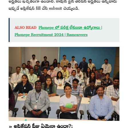
అర్హతలు ఖచ్చితంగా ఉండాలి. కావున పైన తెలిపిన అర్హతలు ఉన్నవారు
ఇప్పుడే అప్లికేషన్ fill చేసి submit చెయ్యండి.
ALSO READ
Phonepe లో పరీక్ష లేకుండా ఉద్యోగాలు |
Phonepe Recruitment 2024 | Ramcareers
» అప్లికేషన్ ఫీజు ఏమైనా ఉందా?: