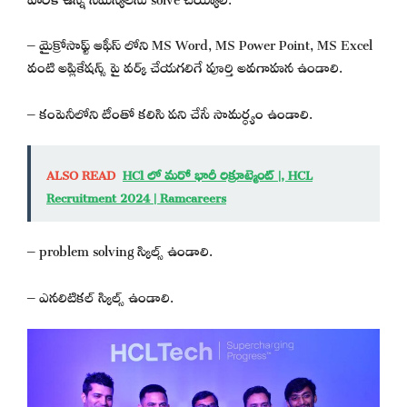
– మైక్రోసాఫ్ట్ ఆఫీస్ లోని MS Word, MS Power Point, MS Excel
వంటి అప్లికేషన్స్ పై వర్క్ చేయగలిగే పూర్తి అవగాహన ఉండాలి.
– కంపెనీలోని టీంతో కలిసి పని చేసే సామర్ధ్యం ఉండాలి.
ALSO READ
HCl లో మరో భారీ రిక్రూట్మెంట్ |, HCL
Recruitment 2024 | Ramcareers
– problem solving స్కిల్స్ ఉండాలి.
– ఎనలిటికల్ స్కిల్స్ ఉండాలి.