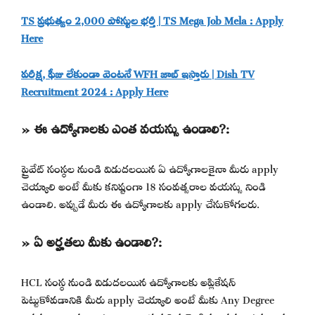
TS ప్రభుత్వం 2,000 పోస్టుల భర్తీ | TS Mega Job Mela : Apply
Here
పరీక్ష, ఫీజు లేకుండా వెంటనే WFH జాబ్ ఇస్తారు | Dish TV
Recruitment 2024 : Apply Here
» ఈ ఉద్యోగాలకు ఎంత వయస్సు ఉండాలి?:
ప్రైవేట్ సంస్థల నుండి విడుదలయిన ఏ ఉద్యోగాలకైనా మీరు apply
చెయ్యాలి అంటే మీకు కనిష్టంగా 18 సంవత్సరాల వయస్సు నిండి
ఉండాలి. అప్పుడే మీరు ఈ ఉద్యోగాలకు apply చేసుకోగలరు.
» ఏ అర్హతలు మీకు ఉండాలి?:
HCL సంస్థ నుండి విడుదలయిన ఉద్యోగాలకు అప్లికేషన్
పెట్టుకోవడానికి మీరు apply చెయ్యాలి అంటే మీకు Any Degree