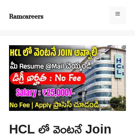
Skip
to
Ramcareers
Menu
content
HCL లో వెంటనే Join