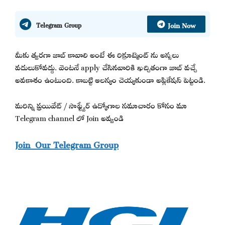
Join Now
Telegram Group
మీకు త్వరగా జాబ్ కావాలి అంటే ఈ రిక్రూట్మెంట్ ను అస్సలు
వదులుకోవద్దు. వెంటనే apply చేసినవారికి ఖచ్చితంగా జాబ్ వచ్చే
అవకాశం ఉంటుంది. కాబట్టి ఆలస్యం చెయ్యకుండా అప్లికేషన్ పెట్టండి.
మరిన్ని ప్రయివేట్ / సాఫ్ట్వేర్ ఉద్యోగాల సమాచారం కోసం మా
Telegram channel లో Join అవ్వండి
Join Our Telegram Group