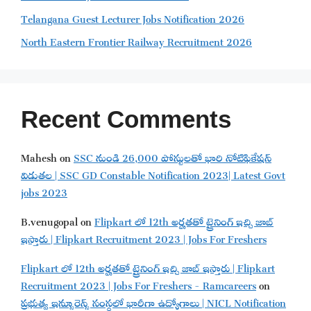
Telangana Guest Lecturer Jobs Notification 2026
North Eastern Frontier Railway Recruitment 2026
Recent Comments
Mahesh
on
SSC నుండి 26,000 పోస్టులతో భారి నోటిఫికేషన్
విడుతల | SSC GD Constable Notification 2023| Latest Govt
jobs 2023
B.venugopal
on
Flipkart లో 12th అర్హతతో ట్రైనింగ్ ఇచ్చి జాబ్
ఇస్తారు | Flipkart Recruitment 2023 | Jobs For Freshers
Flipkart లో 12th అర్హతతో ట్రైనింగ్ ఇచ్చి జాబ్ ఇస్తారు | Flipkart
Recruitment 2023 | Jobs For Freshers - Ramcareers
on
ప్రభుత్వ ఇన్సూరెన్స్ సంస్థలో భారీగా ఉద్యోగాలు | NICL Notification