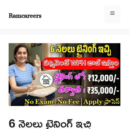
Skip
to
Ramcareers
Menu
content
6 నెలలు ట్రైనింగ్ ఇచ్చి