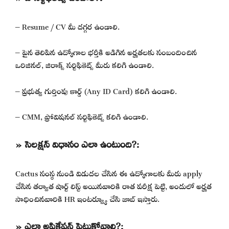
– Resume / CV మీ దగ్గర ఉండాలి.
– పైన తెలిపిన ఉద్యోగాల భర్తీకి అడిగిన అర్హతలకు సంబందించిన
ఒరిజినల్, జిరాక్స్ సర్టిఫికెట్స్ మీరు కలిగి ఉండాలి.
– ప్రభుత్వ గుర్తింపు కార్డ్ (Any ID Card) కలిగి ఉండాలి.
– CMM, ప్రోవిషనల్ సర్టిఫికెట్స్ కలిగి ఉండాలి.
» సెలక్షన్ విధానం ఎలా ఉంటుంది?:
Cactus సంస్థ నుండి విడుదల చేసిన ఈ ఉద్యోగాలకు మీరు apply
చేసిన తర్వాత షార్ట్ లిస్ట్ అయినవారికి రాత పరీక్ష పెట్టి, అందులో అర్హత
సాధించినవారికి HR ఇంటర్వ్యూ చేసి జాబ్ ఇస్తారు.
» ఎలా అప్లికేషన్ పెట్టుకోవాలి?: