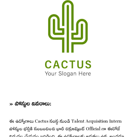
» పోస్టుల వివరాలు:
ఈ ఉద్యోగాలు Cactus సంస్థ నుండి Talent Acquisition Intern
పోస్టుల భర్తీకి సంబందించి భారీ రిక్రూట్మెంట్ Official గా ఈరోజే
విడుదల చేయడం జరిగింది. ఈ ఉద్యోగాలకు అర్హతలు ఉన్న అందరూ