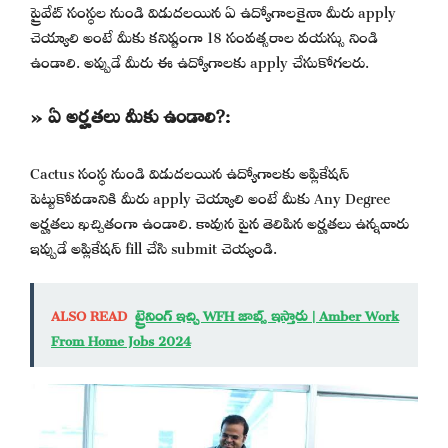
ప్రైవేట్ సంస్థల నుండి విడుదలయిన ఏ ఉద్యోగాలకైనా మీరు apply
చెయ్యాలి అంటే మీకు కనిష్టంగా 18 సంవత్సరాల వయస్సు నిండి
ఉండాలి. అప్పుడే మీరు ఈ ఉద్యోగాలకు apply చేసుకోగలరు.
» ఏ అర్హతలు మీకు ఉండాలి?:
Cactus సంస్థ నుండి విడుదలయిన ఉద్యోగాలకు అప్లికేషన్
పెట్టుకోవడానికి మీరు apply చెయ్యాలి అంటే మీకు Any Degree
అర్హతలు ఖచ్చితంగా ఉండాలి. కావున పైన తెలిపిన అర్హతలు ఉన్నవారు
ఇప్పుడే అప్లికేషన్ fill చేసి submit చెయ్యండి.
ALSO READ
ట్రైనింగ్ ఇచ్చి WFH జాబ్స్ ఇస్తారు | Amber Work
From Home Jobs 2024