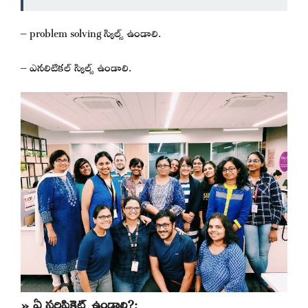
– problem solving స్కిల్స్ ఉండాలి.
– ఎనలిటికల్ స్కిల్స్ ఉండాలి.
» ఏ సర్టిఫికెట్స్ ఉండాలి?: