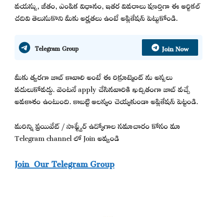
వయస్సు, జీతం, ఎంపిక విధానం, ఇతర వివరాలు పూర్తిగా ఈ ఆర్టికల్
చదివి తెలుసుకొని మీకు అర్హతలు ఉంటే అప్లికేషన్ పెట్టుకోండి.
Join Now
Telegram Group
మీకు త్వరగా జాబ్ కావాలి అంటే ఈ రిక్రూట్మెంట్ ను అస్సలు
వదులుకోవద్దు. వెంటనే apply చేసినవారికి ఖచ్చితంగా జాబ్ వచ్చే
అవకాశం ఉంటుంది. కాబట్టి ఆలస్యం చెయ్యకుండా అప్లికేషన్ పెట్టండి.
మరిన్ని ప్రయివేట్ / సాఫ్ట్వేర్ ఉద్యోగాల సమాచారం కోసం మా
Telegram channel లో Join అవ్వండి
Join Our Telegram Group