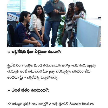
» అప్లికేషన్ ఫీజు ఏమైనా ఉందా?:
ప్రైవేట్ రంగ సంస్థల నుండి విడుదలయిన ఉద్యోగాలకు మీరు apply
చెయ్యాలి అంటే ఎటువంటి ఫీజు pay చెయ్యాల్సిన అవసరం లేదు.
అందరూ ఫ్రీగా అప్లికేషన్స్ పెట్టుకోవచ్చు.
» ఎంత జీతం ఉంటుంది?:
ఈ పోస్టుల భర్తీకి అన్ని సెలక్షన్ రౌండ్స్ క్లియర్ చేసుకొని final గా