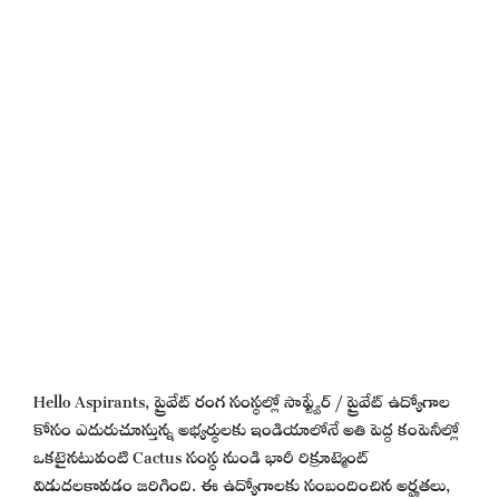
Hello Aspirants, ప్రైవేట్ రంగ సంస్థల్లో సాఫ్ట్వేర్ / ప్రైవేట్ ఉద్యోగాల
కోసం ఎదురుచూస్తున్న అభ్యర్థులకు ఇండియాలోనే అతి పెద్ద కంపెనీల్లో
ఒకటైనటువంటి Cactus సంస్థ నుండి భారీ రిక్రూట్మెంట్
విడుదలకావడం జరిగింది. ఈ ఉద్యోగాలకు సంబందించిన అర్హతలు,