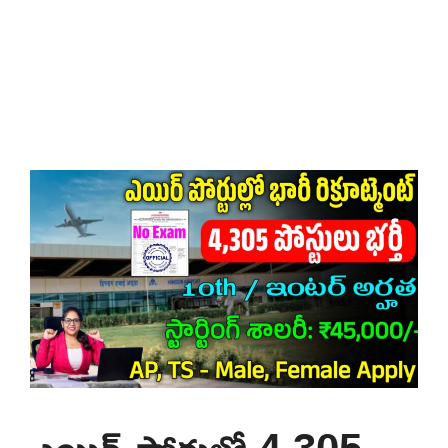
ఎయిర్ పోర్టుల్లో 4,305