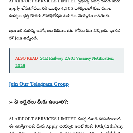
apply చేసుకోవడానికి మొత్తం 4,305 పోస్టులతో పలు రకాల
పోస్టుల భర్తీ కొరకు నోటిఫికేషన్ విడుదల చెయ్యడం జరిగింది.
ఇలాంటి మరిన్ని ఉద్యోగాల సమాచారం కోసం మా టెలిగ్రామ్ ఛానల్
లో Join అవ్వండి.
ALSO READ
SCR Railway 2,801 Vacancy Notification
2026
Join Our Telegram Group
» ఏ అర్హతలు మీకు ఉండాలి?:
AI AIRPORT SERVICES LIMITED సంస్థ నుండి విడుదలయిన
ఈ ఉద్యోగాలకు మీరు Apply చెయ్యాలి అంటే మీకు 10th/12th/Any
డిగ్రీ అర్హతలు ఖచ్చితంగా ఉండాలి. పైన తెలిపిన అర్హతలు ఉంటేనే మీరు