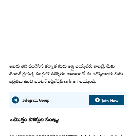
ఆఖరు తేదీ ముగిసిన తర్వాత మీరు అప్లై చెయ్యలేరు కాబట్టి, మీకు
వెంటనే ప్రభుత్వ సంస్థలో ఉద్యోగం కావాలంటే ఈ ఉద్యోగాలకు మీకు
అర్హతలు ఉంటే వెంటనే అప్లికేషన్ submit చెయ్యండి.
Join Now
Telegram Group
»మొత్తం పోస్టుల సంఖ్య:
AI AIRPORT SERVICES LIMITED ప్రభుత్వ సంస్థ నుండి మీరు