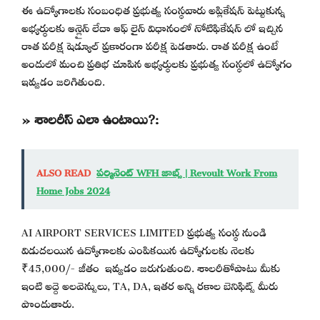
ఈ ఉద్యోగాలకు సంబంధిత ప్రభుత్వ సంస్థవారు అప్లికేషన్ పెట్టుకున్న
అభ్యర్థులకు ఆన్లైన్ లేదా ఆఫ్ లైన్ విధానంలో నోటిఫికేషన్ లో ఇచ్చిన
రాత పరీక్ష షెడ్యూల్ ప్రకారంగా పరీక్ష పెడతారు. రాత పరీక్ష ఉంటే
అందులో మంచి ప్రతిభ చూపిన అభ్యర్థులకు ప్రభుత్వ సంస్థలో ఉద్యోగం
ఇవ్వడం జరిగితుంది.
» శాలరీస్ ఎలా ఉంటాయి?:
ALSO READ
పర్మినెంట్ WFH జాబ్స్ | Revoult Work From
Home Jobs 2024
AI AIRPORT SERVICES LIMITED ప్రభుత్వ సంస్థ నుండి
విడుదలయిన ఉద్యోగాలకు ఎంపికయిన ఉద్యోగులకు నెలకు
₹45,000/- జీతం ఇవ్వడం జరుగుతుంది. శాలరీతోపాటు మీకు
ఇంటి అద్దె అలవెన్సులు, TA, DA, ఇతర అన్ని రకాల బెనిఫిట్స్ మీరు
పొందుతారు.