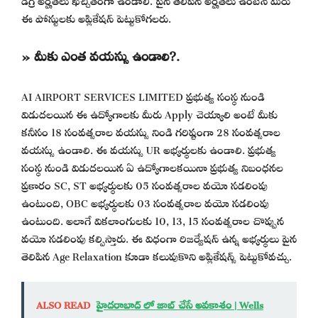
ఈ పోస్టులకు అప్లికేషన్ పెట్టుకోగలరు.
» మీకు ఎంత వయస్సు ఉండాలి?.
AI AIRPORT SERVICES LIMITED ప్రభుత్వ సంస్థ నుండి
విడుదలయిన ఈ ఉద్యోగాలకు మీరు Apply చెయ్యాలి అంటే మీకు
కనీసం 18 సంవత్సరాల వయస్సు నిండి గరిష్టంగా 28 సంవత్సరాల
వయస్సు ఉండాలి. ఈ వయస్సు UR అభ్యర్థులకు ఉండాలి. ప్రభుత్వ
సంస్థ నుండి విడుదలయిన ఏ ఉద్యోగాలకయినా ప్రభుత్వ నిబంధనల
ప్రకారం SC, ST అభ్యర్థులకు 05 సంవత్సరాల వయో సడలింపు
ఉంటుంది, OBC అభ్యర్థులకు 03 సంవత్సరాల వయో సడలింపు
ఉంటుంది. అలాగే వికలాంగులకు 10, 13, 15 సంవత్సరాల చొప్పున
వయో సడలింపు కల్పిస్తారు. ఈ విధంగా రిజర్వేషన్ ఉన్న అభ్యర్థులు పైన
తెలిపిన Age Relaxation కూడా కలుపుకొని అప్లికేషన్స్ పెట్టుకోవచ్చు.
ALSO READ
హైదరాబాద్ లో జాబ్ చేసే అవకాశం | Wells