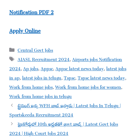
Notification PDF 2
Apply Online
Categories
Central Govt Jobs
Tags
AIASL Recruitment 2024
,
Airports jobs Notification
2024
,
Ap jobs
,
Appsc
,
Appsc latest news today
,
latest jobs
in ap
,
latest jobs in telugu
,
Tspsc
,
Tspsc latest news today
,
Work from home jobs
,
Work from home jobs for women
,
Work from home jobs in telugu
ట్రైనింగ్ ఇచ్చి WFH జాబ్ ఇస్తారు | Latest Jobs In Telugu |
Sportskeeda Recruitment 2024
హైకోర్టులో 10th అర్హతతో govt జాబ్స్ | Latest Govt Jobs
2024 | High Court Jobs 2024