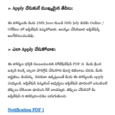
» Apply చేసుకునే ముఖ్యమైన తేదీలు:
ఈ పోస్టులకు మీరు 28th June నుండి 16th July వరకు Online /
Offline లో అప్లికేషన్ పెట్టుకోవాలి. ఆలస్యం చేసినవారి అప్లికేషన్స్
అంగీకరించబడవు.
» ఎలా Apply చేసుకోవాలి:
ఈ పోస్టుల భర్తీకి సంబందించిన నోటిఫికేషన్ PDF ని మీరు క్రింద
ఇచ్చిన లింక్స్ ద్వారా డౌన్లోడ్ చేసుకొని పూర్తి వివరాలు చదివి, మీకు
అర్హతలు, వయస్సు సరిపడా ఉన్నట్లయితే మీరు ఈ పోస్టులకు apply
చెయ్యండి. అప్లికేషన్ పెట్టుకునే అభ్యర్థులు అప్లికేషన్ ఫారంలో ఎటువంటి
తప్పులు లేకుండా ఫారంని fill చాయ్యాలి. తప్పులు చేసినచో మీ
అప్లికేషన్ ని తిరస్కరించడం జరుగుతుంది.
Notification PDF 1