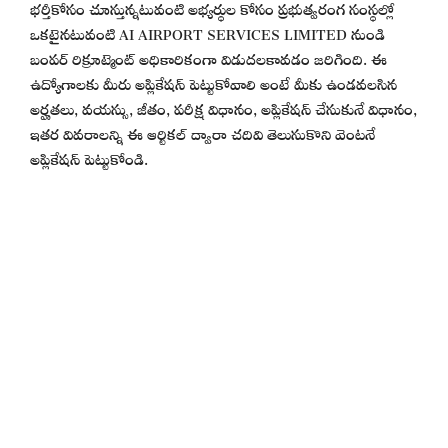
భర్తీకోసం చూస్తున్నటువంటి అభ్యర్థుల కోసం ప్రభుత్వరంగ సంస్థల్లో
ఒకటైనటువంటి AI AIRPORT SERVICES LIMITED నుండి
బంపర్ రిక్రూట్మెంట్ అధికారికంగా విడుదలకావడం జరిగింది. ఈ
ఉద్యోగాలకు మీరు అప్లికేషన్ పెట్టుకోవాలి అంటే మీకు ఉండవలసిన
అర్హతలు, వయస్సు, జీతం, పరీక్ష విధానం, అప్లికేషన్ చేసుకునే విధానం,
ఇతర వివరాలన్ని ఈ ఆర్టికల్ ద్వారా చదివి తెలుసుకొని వెంటనే
అప్లికేషన్ పెట్టుకోండి.