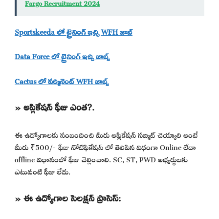
Fargo Recruitment 2024
Sportskeeda లో ట్రైనింగ్ ఇచ్చి WFH జాబ్
Data Force లో ట్రైనింగ్ ఇచ్చి జాబ్స్
Cactus లో పర్మినెంట్ WFH జాబ్స్
» అప్లికేషన్ ఫీజు ఎంత?.
ఈ ఉద్యోగాలకు సంబందించి మీరు అప్లికేషన్ సబ్మిట్ చెయ్యాలి అంటే
మీరు ₹500/- ఫీజు నోటిఫికేషన్ లో తెలిపిన విధంగా Online లేదా
offline విధానంలో ఫీజు చెల్లించాలి. SC, ST, PWD అభ్యర్థులకు
ఎటువంటి ఫీజు లేదు.
» ఈ ఉద్యోగాల సెలక్షన్ ప్రాసెస్: