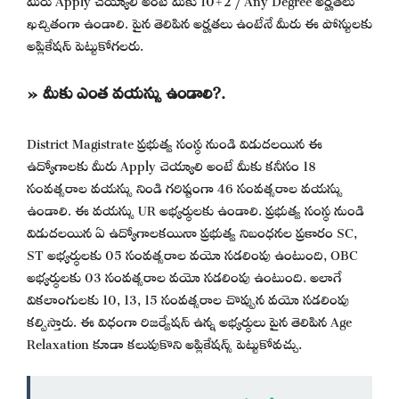
ఖచ్చితంగా ఉండాలి. పైన తెలిపిన అర్హతలు ఉంటేనే మీరు ఈ పోస్టులకు
అప్లికేషన్ పెట్టుకోగలరు.
» మీకు ఎంత వయస్సు ఉండాలి?.
District Magistrate ప్రభుత్వ సంస్థ నుండి విడుదలయిన ఈ
ఉద్యోగాలకు మీరు Apply చెయ్యాలి అంటే మీకు కనీసం 18
సంవత్సరాల వయస్సు నిండి గరిష్టంగా 46 సంవత్సరాల వయస్సు
ఉండాలి. ఈ వయస్సు UR అభ్యర్థులకు ఉండాలి. ప్రభుత్వ సంస్థ నుండి
విడుదలయిన ఏ ఉద్యోగాలకయినా ప్రభుత్వ నిబంధనల ప్రకారం SC,
ST అభ్యర్థులకు 05 సంవత్సరాల వయో సడలింపు ఉంటుంది, OBC
అభ్యర్థులకు 03 సంవత్సరాల వయో సడలింపు ఉంటుంది. అలాగే
వికలాంగులకు 10, 13, 15 సంవత్సరాల చొప్పున వయో సడలింపు
కల్పిస్తారు. ఈ విధంగా రిజర్వేషన్ ఉన్న అభ్యర్థులు పైన తెలిపిన Age
Relaxation కూడా కలుపుకొని అప్లికేషన్స్ పెట్టుకోవచ్చు.