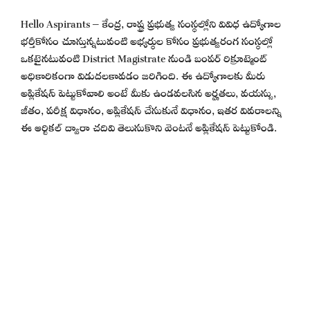
Hello Aspirants – కేంద్ర, రాష్ట్ర ప్రభుత్వ సంస్థల్లోని వివిధ ఉద్యోగాల
భర్తీకోసం చూస్తున్నటువంటి అభ్యర్థుల కోసం ప్రభుత్వరంగ సంస్థల్లో
ఒకటైనటువంటి District Magistrate నుండి బంపర్ రిక్రూట్మెంట్
అధికారికంగా విడుదలకావడం జరిగింది. ఈ ఉద్యోగాలకు మీరు
అప్లికేషన్ పెట్టుకోవాలి అంటే మీకు ఉండవలసిన అర్హతలు, వయస్సు,
జీతం, పరీక్ష విధానం, అప్లికేషన్ చేసుకునే విధానం, ఇతర వివరాలన్ని
ఈ ఆర్టికల్ ద్వారా చదివి తెలుసుకొని వెంటనే అప్లికేషన్ పెట్టుకోండి.