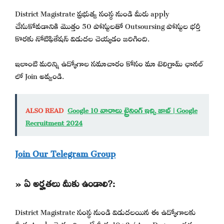
District Magistrate ప్రభుత్వ సంస్థ నుండి మీరు apply
చేసుకోవడానికి మొత్తం 50 పోస్టులతో Outsoursing పోస్టుల భర్తీ
కొరకు నోటిఫికేషన్ విడుదల చెయ్యడం జరిగింది.
ఇలాంటి మరిన్ని ఉద్యోగాల సమాచారం కోసం మా టెలిగ్రామ్ ఛానల్
లో Join అవ్వండి.
ALSO READ
Google 10 వారాలు ట్రైనింగ్ ఇచ్చి జాబ్ | Google
Recruitment 2024
Join Our Telegram Group
» ఏ అర్హతలు మీకు ఉండాలి?:
District Magistrate సంస్థ నుండి విడుదలయిన ఈ ఉద్యోగాలకు
మీరు Apply చెయ్యాలి అంటే మీకు 10+2 / Any Degree అర్హతలు