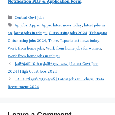
Notification PDF & Application Form
Categories
Central Govt Jobs
Tags
Ap jobs
,
Appsc
,
Appsc latest news today
,
latest jobs in
ap
,
latest jobs in telugu
,
Outsoursing jobs 2024
,
Telangana
Outsoursing jobs 2024
,
Tspsc
,
Tspsc latest news today
,
Work from home jobs
,
Work from home jobs for women
,
Work from home jobs in telugu
హైకోర్టులో 10th అర్హతతో govt జాబ్స్ | Latest Govt Jobs
2024 | High Court Jobs 2024
TATA లో భారీ రిక్రూట్మెంట్ | Latest Jobs In Telugu | Tata
Recruitment 2024
Leave a Comment