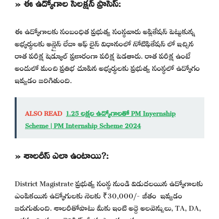
» ఈ ఉద్యోగాల సెలక్షన్ ప్రాసెస్:
ఈ ఉద్యోగాలకు సంబంధిత ప్రభుత్వ సంస్థవారు అప్లికేషన్ పెట్టుకున్న
అభ్యర్థులకు ఆన్లైన్ లేదా ఆఫ్ లైన్ విధానంలో నోటిఫికేషన్ లో ఇచ్చిన
రాత పరీక్ష షెడ్యూల్ ప్రకారంగా పరీక్ష పెడతారు. రాత పరీక్ష ఉంటే
అందులో మంచి ప్రతిభ చూపిన అభ్యర్థులకు ప్రభుత్వ సంస్థలో ఉద్యోగం
ఇవ్వడం జరిగితుంది.
ALSO READ
1.25 లక్షల ఉద్యోగాలతో PM Inyernship
Scheme | PM Internship Scheme 2024
» శాలరీస్ ఎలా ఉంటాయి?:
District Magistrate ప్రభుత్వ సంస్థ నుండి విడుదలయిన ఉద్యోగాలకు
ఎంపికయిన ఉద్యోగులకు నెలకు ₹30,000/- జీతం ఇవ్వడం
జరుగుతుంది. శాలరీతోపాటు మీకు ఇంటి అద్దె అలవెన్సులు, TA, DA,
ఇతర అన్ని రకాల బెనిఫిట్స్ మీరు పొందుతారు.