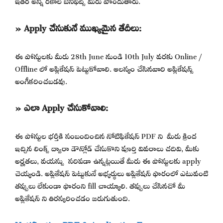
» Apply చేసుకునే ముఖ్యమైన తేదీలు:
ఈ పోస్టులకు మీరు 28th June నుండి 10th July వరకు Online /
Offline లో అప్లికేషన్ పెట్టుకోవాలి. ఆలస్యం చేసినవారి అప్లికేషన్స్
అంగీకరించబడవు.
» ఎలా Apply చేసుకోవాలి:
ఈ పోస్టుల భర్తీకి సంబందించిన నోటిఫికేషన్ PDF ని మీరు క్రింద
ఇచ్చిన లింక్స్ ద్వారా డౌన్లోడ్ చేసుకొని పూర్తి వివరాలు చదివి, మీకు
అర్హతలు, వయస్సు సరిపడా ఉన్నట్లయితే మీరు ఈ పోస్టులకు apply
చెయ్యండి. అప్లికేషన్ పెట్టుకునే అభ్యర్థులు అప్లికేషన్ ఫారంలో ఎటువంటి
తప్పులు లేకుండా ఫారంని fill చాయ్యాలి. తప్పులు చేసినచో మీ
అప్లికేషన్ ని తిరస్కరించడం జరుగుతుంది.