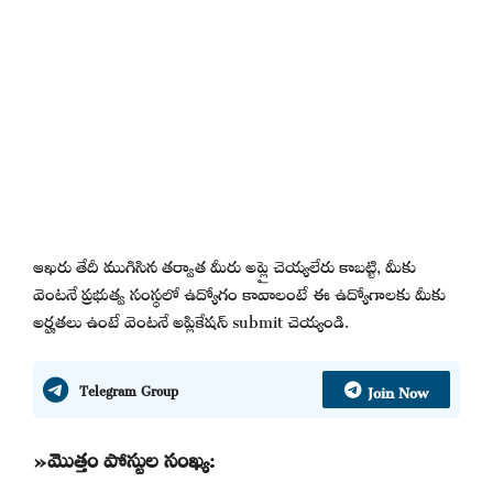
ఆఖరు తేదీ ముగిసిన తర్వాత మీరు అప్లై చెయ్యలేరు కాబట్టి, మీకు
వెంటనే ప్రభుత్వ సంస్థలో ఉద్యోగం కావాలంటే ఈ ఉద్యోగాలకు మీకు
అర్హతలు ఉంటే వెంటనే అప్లికేషన్ submit చెయ్యండి.
Join Now
Telegram Group
»మొత్తం పోస్టుల సంఖ్య: