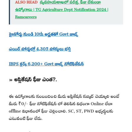
ALSO READ
వ్యవసాయశాఖలో పరీక్ష, ఫీజు లేకుండా
ఉద్యోగాలు | TG Agriculture Dept Notification 2024 |
Ramcareers
హైకోర్టు నుండి 10th అర్హతతో Govt జాబ్స్
ఎయిర్ పోర్టుల్లో 4,305 పోస్టులు భర్తీ
IBPS క్లర్క్ 6,200+ Govt జాబ్స్ నోటిఫికేషన్
» అప్లికేషన్ ఫీజు ఎంత?.
ఈ ఉద్యోగాలకు సంబందించి మీరు అప్లికేషన్ సబ్మిట్ చెయ్యాలి అంటే
మీరు ₹0/- ఫీజు నోటిఫికేషన్ లో తెలిపిన విధంగా Online లేదా
offline విధానంలో ఫీజు చెల్లించాలి. SC, ST, PWD అభ్యర్థులకు
ఎటువంటి ఫీజు లేదు.