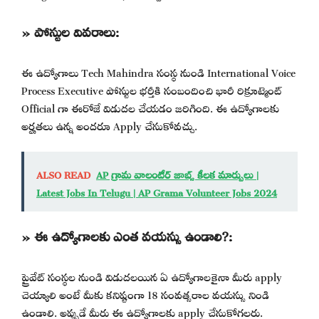
» పోస్టుల వివరాలు:
ఈ ఉద్యోగాలు Tech Mahindra సంస్థ నుండి International Voice
Process Executive పోస్టుల భర్తీకి సంబందించి భారీ రిక్రూట్మెంట్
Official గా ఈరోజే విడుదల చేయడం జరిగింది. ఈ ఉద్యోగాలకు
అర్హతలు ఉన్న అందరూ Apply చేసుకోవచ్చు.
ALSO READ
AP గ్రామ వాలంటీర్ జాబ్స్ కీలక మార్పులు |
Latest Jobs In Telugu | AP Grama Volunteer Jobs 2024
» ఈ ఉద్యోగాలకు ఎంత వయస్సు ఉండాలి?:
ప్రైవేట్ సంస్థల నుండి విడుదలయిన ఏ ఉద్యోగాలకైనా మీరు apply
చెయ్యాలి అంటే మీకు కనిష్టంగా 18 సంవత్సరాల వయస్సు నిండి
ఉండాలి. అప్పుడే మీరు ఈ ఉద్యోగాలకు apply చేసుకోగలరు.