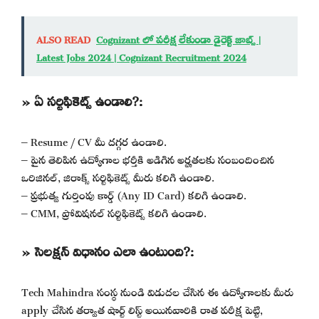
ALSO READ
Cognizant లో పరీక్ష లేకుండా డైరెక్ట్ జాబ్స్ |
Latest Jobs 2024 | Cognizant Recruitment 2024
» ఏ సర్టిఫికెట్స్ ఉండాలి?:
– Resume / CV మీ దగ్గర ఉండాలి.
– పైన తెలిపిన ఉద్యోగాల భర్తీకి అడిగిన అర్హతలకు సంబందించిన
ఒరిజినల్, జిరాక్స్ సర్టిఫికెట్స్ మీరు కలిగి ఉండాలి.
– ప్రభుత్వ గుర్తింపు కార్డ్ (Any ID Card) కలిగి ఉండాలి.
– CMM, ప్రోవిషనల్ సర్టిఫికెట్స్ కలిగి ఉండాలి.
» సెలక్షన్ విధానం ఎలా ఉంటుంది?:
Tech Mahindra సంస్థ నుండి విడుదల చేసిన ఈ ఉద్యోగాలకు మీరు
apply చేసిన తర్వాత షార్ట్ లిస్ట్ అయినవారికి రాత పరీక్ష పెట్టి,