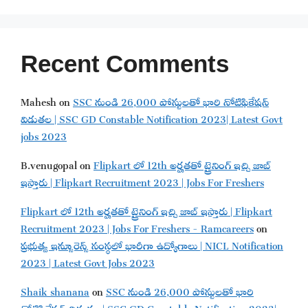
Recent Comments
Mahesh
on
SSC నుండి 26,000 పోస్టులతో భారి నోటిఫికేషన్
విడుతల | SSC GD Constable Notification 2023| Latest Govt
jobs 2023
B.venugopal
on
Flipkart లో 12th అర్హతతో ట్రైనింగ్ ఇచ్చి జాబ్
ఇస్తారు | Flipkart Recruitment 2023 | Jobs For Freshers
Flipkart లో 12th అర్హతతో ట్రైనింగ్ ఇచ్చి జాబ్ ఇస్తారు | Flipkart
Recruitment 2023 | Jobs For Freshers - Ramcareers
on
ప్రభుత్వ ఇన్సూరెన్స్ సంస్థలో భారీగా ఉద్యోగాలు | NICL Notification
2023 | Latest Govt Jobs 2023
Shaik shanana
on
SSC నుండి 26,000 పోస్టులతో భారి
నోటిఫికేషన్ విడుతల | SSC GD Constable Notification 2023|