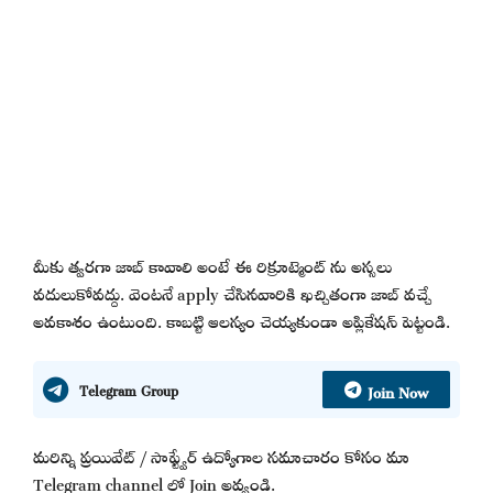
మీకు త్వరగా జాబ్ కావాలి అంటే ఈ రిక్రూట్మెంట్ ను అస్సలు
వదులుకోవద్దు. వెంటనే apply చేసినవారికి ఖచ్చితంగా జాబ్ వచ్చే
అవకాశం ఉంటుంది. కాబట్టి ఆలస్యం చెయ్యకుండా అప్లికేషన్ పెట్టండి.
Join Now
Telegram Group
మరిన్ని ప్రయివేట్ / సాఫ్ట్వేర్ ఉద్యోగాల సమాచారం కోసం మా
Telegram channel లో Join అవ్వండి.