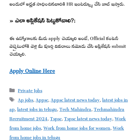
అందులో అర్హత సాధించినవారికి HR ఇంటర్వ్యూ చేసి జాబ్ ఇస్తారు.
» ఎలా అప్లికేషన్ పెట్టుకోవాలి?:
ఈ ఉద్యోగాలకు మీరు apply చెయ్యాలి అంటే, Official కంపెనీ
వెబ్సైటులోకి వెళ్లి మీ పూర్తి వివరాలు నమోదు చేసి అప్లికేషన్ submit
చెయ్యాలి.
Apply Online Here
Categories
Private Jobs
Tags
Ap jobs
,
Appsc
,
Appsc latest news today
,
latest jobs in
ap
,
latest jobs in telugu
,
Tech Mahindra
,
Techmahindra
Recruitment 2024
,
Tspsc
,
Tspsc latest news today
,
Work
from home jobs
,
Work from home jobs for women
,
Work
from home jobs in telugu