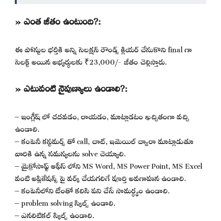
» ఎంత జీతం ఉంటుంది?:
ఈ పోస్టుల భర్తీకి అన్ని సెలక్షన్ రౌండ్స్ క్లియర్ చేసుకొని final గా
సెలక్ట్ అయిన అభ్యర్థులకు ₹23,000/- జీతం చెల్లిస్తారు.
» ఎటువంటి నైపుణ్యాలు ఉండాలి?:
– ఇంగ్లీష్ లో చదవడం, రాయడం, మాట్లాడటం ఖచ్చితంగా వచ్చి
ఉండాలి.
– కంపెనీ కస్టమర్స్ తో call, చాట్, ఇమెయిల్ ద్వారా మాట్లాడుతూ
వారికి ఉన్న సమస్యలను solve చెయ్యాలి.
– మైక్రోసాఫ్ట్ ఆఫీస్ లోని MS Word, MS Power Point, MS Excel
వంటి అప్లికేషన్స్ పై వర్క్ చేయగలిగే పూర్తి అవగాహన ఉండాలి.
– కంపెనీలోని టీంతో కలిసి పని చేసే సామర్ధ్యం ఉండాలి.
– problem solving స్కిల్స్ ఉండాలి.
– ఎనలిటికల్ స్కిల్స్ ఉండాలి.