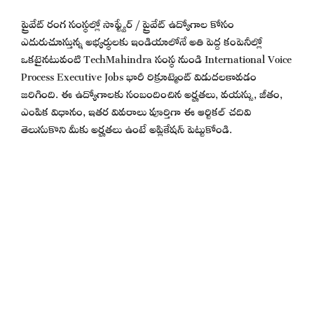
ప్రైవేట్ రంగ సంస్థల్లో సాఫ్ట్వేర్ / ప్రైవేట్ ఉద్యోగాల కోసం
ఎదురుచూస్తున్న అభ్యర్థులకు ఇండియాలోనే అతి పెద్ద కంపెనీల్లో
ఒకటైనటువంటి TechMahindra సంస్థ నుండి International Voice
Process Executive Jobs భారీ రిక్రూట్మెంట్ విడుదలకావడం
జరిగింది. ఈ ఉద్యోగాలకు సంబందించిన అర్హతలు, వయస్సు, జీతం,
ఎంపిక విధానం, ఇతర వివరాలు పూర్తిగా ఈ ఆర్టికల్ చదివి
తెలుసుకొని మీకు అర్హతలు ఉంటే అప్లికేషన్ పెట్టుకోండి.