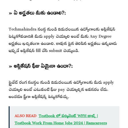
» ఏ అర్హతలు మీకు ఉండాలి?:
Techmahindra సంస్థ నుండి విడుదలయిన ఉద్యోగాలకు అప్లికేషన్
పెట్టుకోవడానికి మీరు apply చెయ్యాలి అంటే మీకు Any Degree
అర్హతలు ఖచ్చితంగా ఉండాలి. కావున పైన తెలిపిన అర్హతలు ఉన్నవారు
ఇప్పుడే అప్లికేషన్ fill చేసి submit చెయ్యండి.
» అప్లికేషన్ ఫీజు ఏమైనా ఉందా?:
ప్రైవేట్ రంగ సంస్థల నుండి విడుదలయిన ఉద్యోగాలకు మీరు apply
చెయ్యాలి అంటే ఎటువంటి ఫీజు pay చెయ్యాల్సిన అవసరం లేదు.
అందరూ ఫ్రీగా అప్లికేషన్స్ పెట్టుకోవచ్చు.
ALSO READ
Testbook లో పర్మినెంట్ WFH జాబ్స్ |
Testbook Work From Home Jobs 2024 | Ramcareers