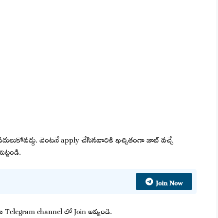
వదులుకోవద్దు. వెంటనే apply చేసినవారికి ఖచ్చితంగా జాబ్ వచ్చే
ెట్టండి.
Join Now
 మా Telegram channel లో Join అవ్వండి.