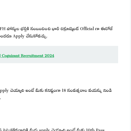
పోస్టుల భర్తీకి సంబందించి భారీ రిక్రూట్మెంట్ Official గా ఈరోజే
అందరూ Apply చేసుకోవచ్చు.
 | Cognizant Recruitment 2024
apply చెయ్యాలి అంటే మీకు కనిష్టంగా 18 సంవత్సరాల వయస్సు నిండి
.
్ పెట్టుకోవడానికి మీరు apply చెయ్యాలి అంటే మీకు 10th Pass