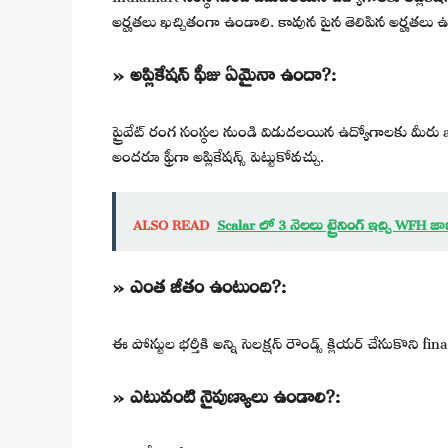
అర్హతలు ఖచ్చితంగా ఉండాలి. కావున పైన తెలిపిన అర్హతలు ఉన్న
» అప్లికేషన్ ఫీజు ఏమైనా ఉందా?:
ప్రైవేట్ రంగ సంస్థల నుండి విడుదలయిన ఉద్యోగాలకు మీరు 
అందరూ ఫ్రీగా అప్లికేషన్స్ పెట్టుకోవచ్చు.
ALSO READ
Scalar లో 3 నెలలు ట్రైనింగ్ ఇచ్చి WFH 
» ఎంత జీతం ఉంటుంది?:
ఈ పోస్టుల భర్తీకి అన్ని సెలక్షన్ రౌండ్స్ క్లియర్ చేసుకొని fi
» ఎటువంటి నైపుణ్యాలు ఉండాలి?: