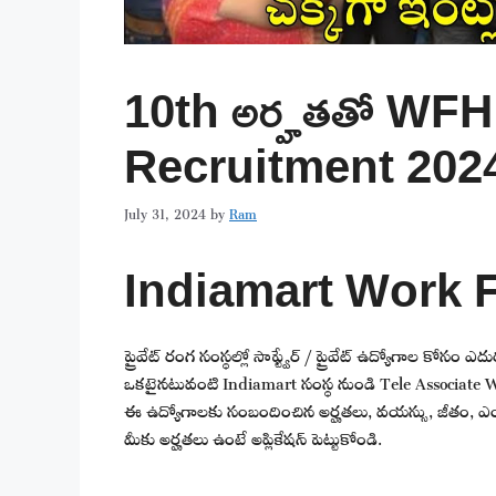
10th అర్హతతో WFH జ
Recruitment 202
July 31, 2024
by
Ram
Indiamart Work 
ప్రైవేట్ రంగ సంస్థల్లో సాఫ్ట్వేర్ / ప్రైవేట్ ఉద్యోగాల కోసం ఎ
ఒకటైనటువంటి Indiamart సంస్థ నుండి Tele Associate W
ఈ ఉద్యోగాలకు సంబందించిన అర్హతలు, వయస్సు, జీతం, ఎంపి
మీకు అర్హతలు ఉంటే అప్లికేషన్ పెట్టుకోండి.