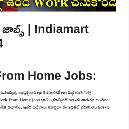
ాబ్స్ | Indiamart
4
From Home Jobs:
దురుచూస్తున్న అభ్యర్థులకు ఇండియాలోనే అతి పెద్ద కంపెనీల్లో
ork From Home Jobs భారీ రిక్రూట్మెంట్ విడుదలకావడం జరిగింది.
క విధానం, ఇతర వివరాలు పూర్తిగా ఈ ఆర్టికల్ చదివి తెలుసుకొని