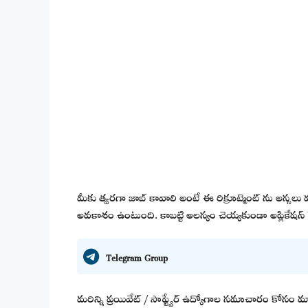
మీకు త్వరగా జాబ్ కావాలి అంటే ఈ రిక్రూట్మెంట్ ను అస్సలు 
అవకాశం ఉంటుంది. కాబట్టి ఆలస్యం చెయ్యకుండా అప్లికేషన్ ప
Telegram Group
మరిన్ని ప్రయివేట్ / సాఫ్ట్వేర్ ఉద్యోగాల సమాచారం కోసం