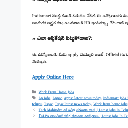
Indiamart సంస్థ నుండి విడుదల చేసిన ఈ ఉద్యోగాలకు మీరు app
అందులో అర్హత సాధించినవారికి HR ఇంటర్వ్యూ చేసి జాబ్ ఇస
» ఎలా అప్లికేషన్ పెట్టుకోవాలి?:
ఈ ఉద్యోగాలకు మీరు apply చెయ్యాలి అంటే, Official కంపెనీ వ
చెయ్యాలి.
Apply Online Here
Categories
Work From Home Jobs
Tags
Ap jobs
,
Appsc
,
Appsc latest news today
,
Indiamart Jobs
telugu
,
Tspsc
,
Tspsc latest news today
,
Work from home jobs
Tech Mahindra లో పరీక్ష లేకుండా జాబ్స్ | Latest Jobs In 
₹4LPA శాలరీతో పరీక్ష లేకుండా ఉద్యోగాలు | Latest Jobs In 