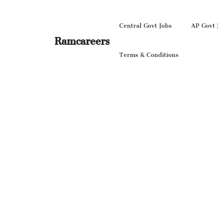
Skip
to
Central Govt Jobs
AP Govt 
content
Ramcareers
Terms & Conditions