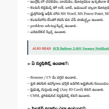
– ఇంగ్లీష్ లో చదవడం, రాయడం, మాట్లాడటం ఖచ్చితంగా వచ
– కంపెనీ కస్టమర్స్ తో call, చాట్, ఇమెయిల్ ద్వారా మాట్ల
– మైక్రోసాఫ్ట్ ఆఫీస్ లోని MS Word, MS Power Point, MS
– కంపెనీలోని టీంతో కలిసి పని చేసే సామర్ధ్యం ఉండాలి.
– problem solving స్కిల్స్ ఉండాలి.
– ఎనలిటికల్ స్కిల్స్ ఉండాలి.
ALSO READ
SCR Railway 2,801 Vacancy Notifica
» ఏ సర్టిఫికెట్స్ ఉండాలి?:
– Resume / CV మీ దగ్గర ఉండాలి.
– పైన తెలిపిన ఉద్యోగాల భర్తీకి అడిగిన అర్హతలకు సంబందించిన 
– ప్రభుత్వ గుర్తింపు కార్డ్ (Any ID Card) కలిగి ఉండాలి.
– CMM, ప్రోవిషనల్ సర్టిఫికెట్స్ కలిగి ఉండాలి.
» సెలక్షన్ విధానం ఎలా ఉంటుంది?: