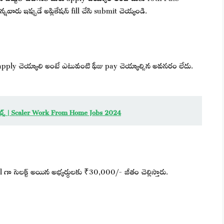
వారు ఇప్పుడే అప్లికేషన్ fill చేసి submit చెయ్యండి.
apply చెయ్యాలి అంటే ఎటువంటి ఫీజు pay చెయ్యాల్సిన అవసరం లేదు.
జాబ్స్ | Scaler Work From Home Jobs 2024
nal గా సెలక్ట్ అయిన అభ్యర్థులకు ₹30,000/- జీతం చెల్లిస్తారు.