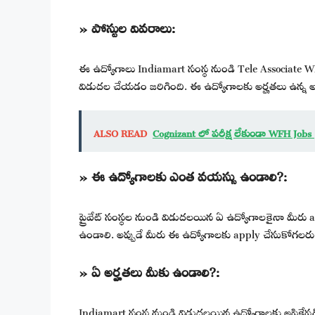
» పోస్టుల వివరాలు:
ఈ ఉద్యోగాలు Indiamart సంస్థ నుండి Tele Associate WFH 
విడుదల చేయడం జరిగింది. ఈ ఉద్యోగాలకు అర్హతలు ఉన్న 
ALSO READ
Cognizant లో పరీక్ష లేకుండా WFH Jobs
» ఈ ఉద్యోగాలకు ఎంత వయస్సు ఉండాలి?:
ప్రైవేట్ సంస్థల నుండి విడుదలయిన ఏ ఉద్యోగాలకైనా మీరు 
ఉండాలి. అప్పుడే మీరు ఈ ఉద్యోగాలకు apply చేసుకోగలరు
» ఏ అర్హతలు మీకు ఉండాలి?:
Indiamart సంస్థ నుండి విడుదలయిన ఉద్యోగాలకు అప్లికేషన