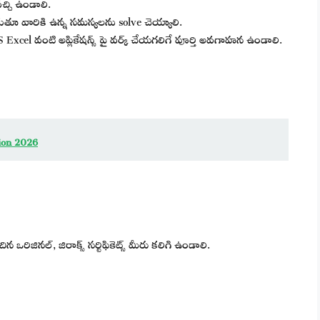
్చి ఉండాలి.
ాడుతూ వారికి ఉన్న సమస్యలను solve చెయ్యాలి.
 Excel వంటి అప్లికేషన్స్ పై వర్క్ చేయగలిగే పూర్తి అవగాహన ఉండాలి.
tion 2026
ఒరిజినల్, జిరాక్స్ సర్టిఫికెట్స్ మీరు కలిగి ఉండాలి.