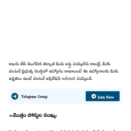
ఆఖరు తేదీ ముగిసిన తర్వాత మీరు అప్లై చెయ్యలేరు కాబట్టి, మీకు
వెంటనే ప్రభుత్వ సంస్థలో ఉద్యోగం కావాలంటే ఈ ఉద్యోగాలకు మీకు
అర్హతలు ఉంటే వెంటనే అప్లికేషన్ submit చెయ్యండి.
Join Now
Telegram Group
»మొత్తం పోస్టుల సంఖ్య:
Railway Recruitment Board ప్రభుత్వ సంస్థ నుండి మీరు apply