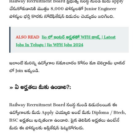
చేసుకోవడానికి మొత్తం 8,000 పోస్టులతో Junior Engineer
పోస్టుల భర్తీ కొరకు నోటిఫికేషన్ విడుదల చెయ్యడం జరిగింది.
ALSO READ
Jio లో ఇంటర్ అర్హతతో WFH జాబ్స్ | Latest
Jobs In Telugu | Jio WFH Jobs 2024
ఇలాంటి మరిన్ని ఉద్యోగాల సమాచారం కోసం మా టెలిగ్రామ్ ఛానల్
లో Join అవ్వండి.
» ఏ అర్హతలు మీకు ఉండాలి?:
Railway Recruitment Board సంస్థ నుండి విడుదలయిన ఈ
ఉద్యోగాలకు మీరు Apply చెయ్యాలి అంటే మీకు Diploma / Btech,
BSC అర్హతలు ఖచ్చితంగా ఉండాలి. పైన తెలిపిన అర్హతలు ఉంటేనే
మీరు ఈ పోస్టులకు అప్లికేషన్ పెట్టుకోగలరు.