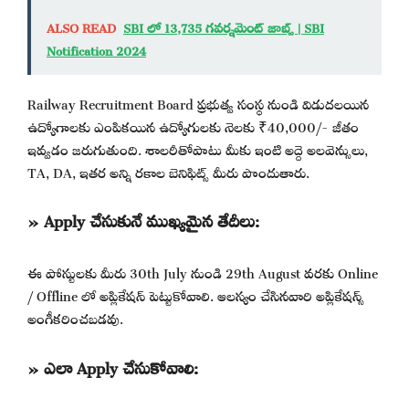
ALSO READ
SBI లో 13,735 గవర్నమెంట్ జాబ్స్ | SBI
Notification 2024
Railway Recruitment Board ప్రభుత్వ సంస్థ నుండి విడుదలయిన
ఉద్యోగాలకు ఎంపికయిన ఉద్యోగులకు నెలకు ₹40,000/- జీతం
ఇవ్వడం జరుగుతుంది. శాలరీతోపాటు మీకు ఇంటి అద్దె అలవెన్సులు,
TA, DA, ఇతర అన్ని రకాల బెనిఫిట్స్ మీరు పొందుతారు.
» Apply చేసుకునే ముఖ్యమైన తేదీలు:
ఈ పోస్టులకు మీరు 30th July నుండి 29th August వరకు Online
/ Offline లో అప్లికేషన్ పెట్టుకోవాలి. ఆలస్యం చేసినవారి అప్లికేషన్స్
అంగీకరించబడవు.
» ఎలా Apply చేసుకోవాలి: