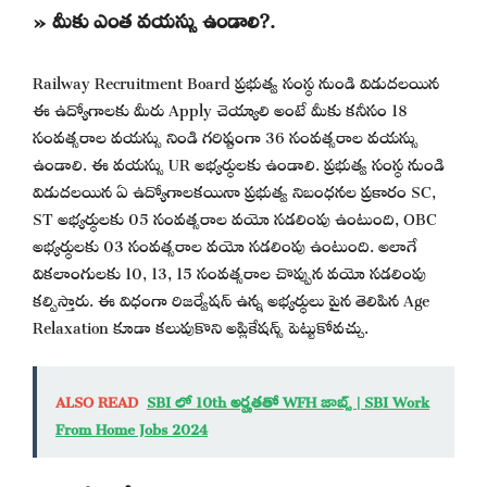
» మీకు ఎంత వయస్సు ఉండాలి?.
Railway Recruitment Board ప్రభుత్వ సంస్థ నుండి విడుదలయిన
ఈ ఉద్యోగాలకు మీరు Apply చెయ్యాలి అంటే మీకు కనీసం 18
సంవత్సరాల వయస్సు నిండి గరిష్టంగా 36 సంవత్సరాల వయస్సు
ఉండాలి. ఈ వయస్సు UR అభ్యర్థులకు ఉండాలి. ప్రభుత్వ సంస్థ నుండి
విడుదలయిన ఏ ఉద్యోగాలకయినా ప్రభుత్వ నిబంధనల ప్రకారం SC,
ST అభ్యర్థులకు 05 సంవత్సరాల వయో సడలింపు ఉంటుంది, OBC
అభ్యర్థులకు 03 సంవత్సరాల వయో సడలింపు ఉంటుంది. అలాగే
వికలాంగులకు 10, 13, 15 సంవత్సరాల చొప్పున వయో సడలింపు
కల్పిస్తారు. ఈ విధంగా రిజర్వేషన్ ఉన్న అభ్యర్థులు పైన తెలిపిన Age
Relaxation కూడా కలుపుకొని అప్లికేషన్స్ పెట్టుకోవచ్చు.
ALSO READ
SBI లో 10th అర్హతతో WFH జాబ్స్ | SBI Work
From Home Jobs 2024