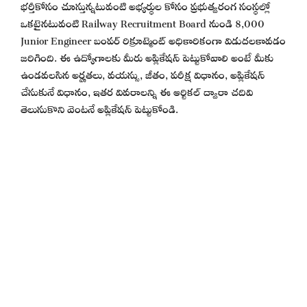
భర్తీకోసం చూస్తున్నటువంటి అభ్యర్థుల కోసం ప్రభుత్వరంగ సంస్థల్లో
ఒకటైనటువంటి Railway Recruitment Board నుండి 8,000
Junior Engineer బంపర్ రిక్రూట్మెంట్ అధికారికంగా విడుదలకావడం
జరిగింది. ఈ ఉద్యోగాలకు మీరు అప్లికేషన్ పెట్టుకోవాలి అంటే మీకు
ఉండవలసిన అర్హతలు, వయస్సు, జీతం, పరీక్ష విధానం, అప్లికేషన్
చేసుకునే విధానం, ఇతర వివరాలన్ని ఈ ఆర్టికల్ ద్వారా చదివి
తెలుసుకొని వెంటనే అప్లికేషన్ పెట్టుకోండి.