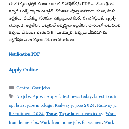
ఈ పోస్టుల భర్తీకి సంబందించిన నోటిఫికేషన్ PDF ని మీరు క్రింద
ఇచ్చిన లింక్స్ ద్వారా డౌన్లోడ్ చేసుకొని పూర్తి వివరాలు చదివి, మీకు
అర్హతలు, వయస్సు సరిపడా ఉన్నట్లయితే మీరు ఈ పోస్టులకు apply
చెయ్యండి. అప్లికేషన్ పెట్టుకునే అభ్యర్థులు అప్లికేషన్ ఫారంలో ఎటువంటి
తప్పులు లేకుండా ఫారంని fill చాయ్యాలి. తప్పులు చేసినచో మీ
అప్లికేషన్ ని తిరస్కరించడం జరుగుతుంది.
Notification PDF
Apply Online
Categories
Central Govt Jobs
Tags
Ap jobs
,
Appsc
,
Appsc latest news today
,
latest jobs in
ap
,
latest jobs in telugu
,
Railway je jobs 2024
,
Railway je
Recruitment 2024
,
Tspsc
,
Tspsc latest news today
,
Work
from home jobs
,
Work from home jobs for women
,
Work