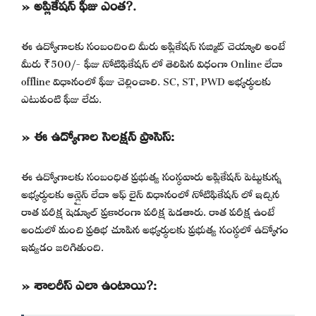
» అప్లికేషన్ ఫీజు ఎంత?.
ఈ ఉద్యోగాలకు సంబందించి మీరు అప్లికేషన్ సబ్మిట్ చెయ్యాలి అంటే
మీరు ₹500/- ఫీజు నోటిఫికేషన్ లో తెలిపిన విధంగా Online లేదా
offline విధానంలో ఫీజు చెల్లించాలి. SC, ST, PWD అభ్యర్థులకు
ఎటువంటి ఫీజు లేదు.
» ఈ ఉద్యోగాల సెలక్షన్ ప్రాసెస్:
ఈ ఉద్యోగాలకు సంబంధిత ప్రభుత్వ సంస్థవారు అప్లికేషన్ పెట్టుకున్న
అభ్యర్థులకు ఆన్లైన్ లేదా ఆఫ్ లైన్ విధానంలో నోటిఫికేషన్ లో ఇచ్చిన
రాత పరీక్ష షెడ్యూల్ ప్రకారంగా పరీక్ష పెడతారు. రాత పరీక్ష ఉంటే
అందులో మంచి ప్రతిభ చూపిన అభ్యర్థులకు ప్రభుత్వ సంస్థలో ఉద్యోగం
ఇవ్వడం జరిగితుంది.
» శాలరీస్ ఎలా ఉంటాయి?: