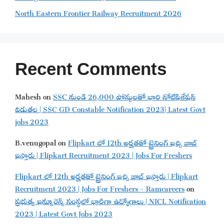
North Eastern Frontier Railway Recruitment 2026
Recent Comments
Mahesh
on
SSC నుండి 26,000 పోస్టులతో భారి నోటిఫికేషన్
విడుతల | SSC GD Constable Notification 2023| Latest Govt
jobs 2023
B.venugopal
on
Flipkart లో 12th అర్హతతో ట్రైనింగ్ ఇచ్చి జాబ్
ఇస్తారు | Flipkart Recruitment 2023 | Jobs For Freshers
Flipkart లో 12th అర్హతతో ట్రైనింగ్ ఇచ్చి జాబ్ ఇస్తారు | Flipkart
Recruitment 2023 | Jobs For Freshers - Ramcareers
on
ప్రభుత్వ ఇన్సూరెన్స్ సంస్థలో భారీగా ఉద్యోగాలు | NICL Notification
2023 | Latest Govt Jobs 2023