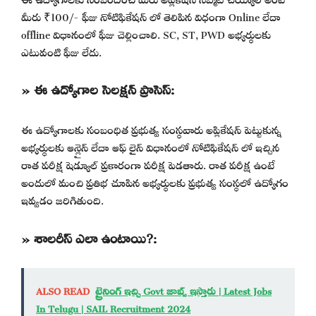
మీరు ₹100/- ఫీజు నోటిఫికేషన్ లో తెలిపిన విధంగా Online లేదా
offline విధానంలో ఫీజు చెల్లించాలి. SC, ST, PWD అభ్యర్థులకు
ఎటువంటి ఫీజు లేదు.
» ఈ ఉద్యోగాల సెలక్షన్ ప్రాసెస్:
ఈ ఉద్యోగాలకు సంబంధిత ప్రభుత్వ సంస్థవారు అప్లికేషన్ పెట్టుకున్న
అభ్యర్థులకు ఆన్లైన్ లేదా ఆఫ్ లైన్ విధానంలో నోటిఫికేషన్ లో ఇచ్చిన
రాత పరీక్ష షెడ్యూల్ ప్రకారంగా పరీక్ష పెడతారు. రాత పరీక్ష ఉంటే
అందులో మంచి ప్రతిభ చూపిన అభ్యర్థులకు ప్రభుత్వ సంస్థలో ఉద్యోగం
ఇవ్వడం జరిగితుంది.
» శాలరీస్ ఎలా ఉంటాయి?:
ALSO READ
ట్రైనింగ్ ఇచ్చి Govt జాబ్స్ ఇస్తారు | Latest Jobs
In Telugu | SAIL Recruitment 2024