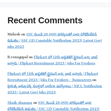
Recent Comments
Mahesh
on
SSC నుండి 26,000 పోస్టులతో భారి నోటిఫికేషన్
విడుతల | SSC GD Constable Notification 2023| Latest Govt
jobs 2023
B.venugopal
on
Flipkart లో 12th అర్హతతో ట్రైనింగ్ ఇచ్చి జాబ్
ఇస్తారు | Flipkart Recruitment 2023 | Jobs For Freshers
Flipkart లో 12th అర్హతతో ట్రైనింగ్ ఇచ్చి జాబ్ ఇస్తారు | Flipkart
Recruitment 2023 | Jobs For Freshers - Ramcareers
on
ప్రభుత్వ ఇన్సూరెన్స్ సంస్థలో భారీగా ఉద్యోగాలు | NICL Notification
2023 | Latest Govt Jobs 2023
Shaik shanana
on
SSC నుండి 26,000 పోస్టులతో భారి
నోటిఫికేషన్ విడుతల | SSC GD Constable Notification 2023|