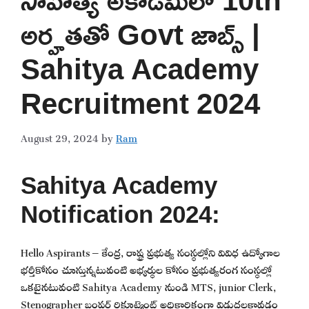
అర్హతతో Govt జాబ్స్ |
Sahitya Academy
Recruitment 2024
August 29, 2024
by
Ram
Sahitya Academy
Notification 2024:
Hello Aspirants – కేంద్ర, రాష్ట్ర ప్రభుత్వ సంస్థల్లోని వివిధ ఉద్యోగాల
భర్తీకోసం చూస్తున్నటువంటి అభ్యర్థుల కోసం ప్రభుత్వరంగ సంస్థల్లో
ఒకటైనటువంటి Sahitya Academy నుండి MTS, junior Clerk,
Stenographer బంపర్ రిక్రూట్మెంట్ అధికారికంగా విడుదలకావడం