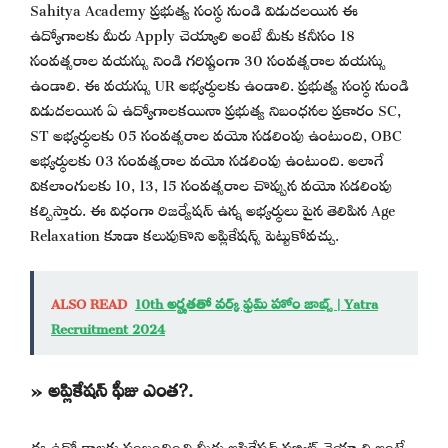
Sahitya Academy ప్రభుత్వ సంస్థ నుండి విడుదలయిన ఈ
ఉద్యోగాలకు మీరు Apply చెయ్యాలి అంటే మీకు కనీసం 18
సంవత్సరాల వయస్సు నిండి గరిష్టంగా 30 సంవత్సరాల వయస్సు
ఉండాలి. ఈ వయస్సు UR అభ్యర్థులకు ఉండాలి. ప్రభుత్వ సంస్థ నుండి
విడుదలయిన ఏ ఉద్యోగాలకయినా ప్రభుత్వ నిబంధనల ప్రకారం SC,
ST అభ్యర్థులకు 05 సంవత్సరాల వయో సడలింపు ఉంటుంది, OBC
అభ్యర్థులకు 03 సంవత్సరాల వయో సడలింపు ఉంటుంది. అలాగే
వికలాంగులకు 10, 13, 15 సంవత్సరాల చొప్పున వయో సడలింపు
కల్పిస్తారు. ఈ విధంగా రిజర్వేషన్ ఉన్న అభ్యర్థులు పైన తెలిపిన Age
Relaxation కూడా కలుపుకొని అప్లికేషన్స్ పెట్టుకోవచ్చు.
ALSO READ
10th అర్హతతో వర్క్ ఫ్రమ్ హోం జాబ్స్ | Yatra
Recruitment 2024
» అప్లికేషన్ ఫీజు ఎంత?.
ఈ ఉద్యోగాలకు సంబందించి మీరు అప్లికేషన్ సబ్మిట్ చెయ్యాలి అంటే