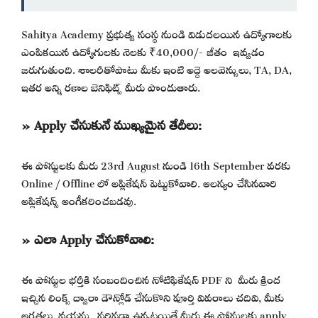
Sahitya Academy ప్రభుత్వ సంస్థ నుండి విడుదలయిన ఉద్యోగాలకు
ఎంపికయిన ఉద్యోగులకు నెలకు ₹40,000/- జీతం ఇవ్వడం
జరుగుతుంది. శాలరీతోపాటు మీకు ఇంటి అద్దె అలవెన్సులు, TA, DA,
ఇతర అన్ని రకాల బెనిఫిట్స్ మీరు పొందుతారు.
» Apply చేసుకునే ముఖ్యమైన తేదీలు:
ఈ పోస్టులకు మీరు 23rd August నుండి 16th September వరకు
Online / Offline లో అప్లికేషన్ పెట్టుకోవాలి. ఆలస్యం చేసినవారి
అప్లికేషన్స్ అంగీకరించబడవు.
» ఎలా Apply చేసుకోవాలి:
ఈ పోస్టుల భర్తీకి సంబందించిన నోటిఫికేషన్ PDF ని మీరు క్రింద
ఇచ్చిన లింక్స్ ద్వారా డౌన్లోడ్ చేసుకొని పూర్తి వివరాలు చదివి, మీకు
అర్హతలు, వయస్సు సరిపడా ఉన్నట్లయితే మీరు ఈ పోస్టులకు apply