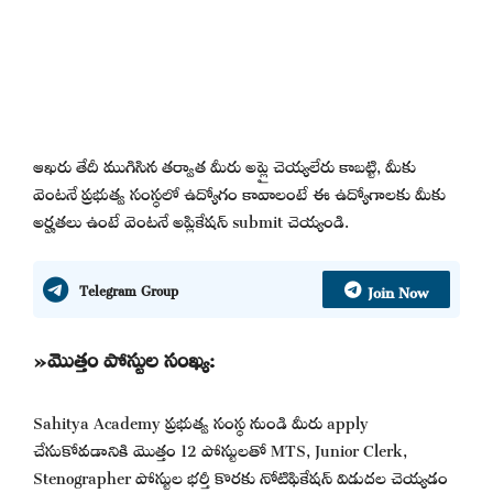
ఆఖరు తేదీ ముగిసిన తర్వాత మీరు అప్లై చెయ్యలేరు కాబట్టి, మీకు
వెంటనే ప్రభుత్వ సంస్థలో ఉద్యోగం కావాలంటే ఈ ఉద్యోగాలకు మీకు
అర్హతలు ఉంటే వెంటనే అప్లికేషన్ submit చెయ్యండి.
Join Now
Telegram Group
»మొత్తం పోస్టుల సంఖ్య:
Sahitya Academy ప్రభుత్వ సంస్థ నుండి మీరు apply
చేసుకోవడానికి మొత్తం 12 పోస్టులతో MTS, Junior Clerk,
Stenographer పోస్టుల భర్తీ కొరకు నోటిఫికేషన్ విడుదల చెయ్యడం