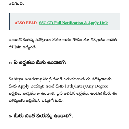
జరిగింది.
ALSO READ
SSC GD Full Notification & Apply Link
ఇలాంటి మరిన్ని ఉద్యోగాల సమాచారం కోసం మా టెలిగ్రామ్ ఛానల్
లో Join అవ్వండి.
» ఏ అర్హతలు మీకు ఉండాలి?:
Sahitya Academy సంస్థ నుండి విడుదలయిన ఈ ఉద్యోగాలకు
మీరు Apply చెయ్యాలి అంటే మీకు 10th/Inter/Any Degree
అర్హతలు ఖచ్చితంగా ఉండాలి. పైన తెలిపిన అర్హతలు ఉంటేనే మీరు ఈ
పోస్టులకు అప్లికేషన్ పెట్టుకోగలరు.
» మీకు ఎంత వయస్సు ఉండాలి?.