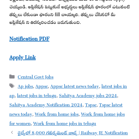
చెయ్యండి. అప్లికేషన్ పెట్టుకునే అభ్యర్థులు అప్లికేషన్ ఫారంలో ఎటువంటి
తప్పులు లేకుండా ఫారంని fill చాయ్యాలి. తప్పులు చేసినచో మీ
అప్లికేషన్ ని తిరస్కరించడం జరుగుతుంది.
Notification PDF
Apply Link
Categories
Central Govt Jobs
Tags
Ap jobs
,
Appsc
,
Appsc latest news today
,
latest jobs in
ap
,
latest jobs in telugu
,
Sahitya Academy jobs 2024
,
Sahitya Academy Notification 2024
,
Tspsc
,
Tspsc latest
news today
,
Work from home jobs
,
Work from home jobs
for women
,
Work from home jobs in telugu
రైల్వేలో 8,000 గవర్నమెంట్ జాబ్స్ | Railway JE Notification