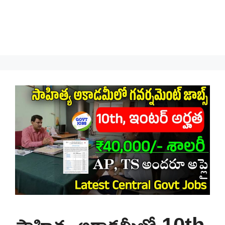
సాహిత్య అకాడమీలో 10th