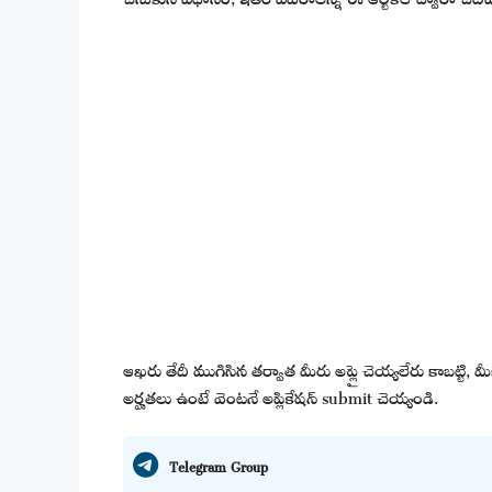
ఆఖరు తేదీ ముగిసిన తర్వాత మీరు అప్లై చెయ్యలేరు కాబట్టి,
అర్హతలు ఉంటే వెంటనే అప్లికేషన్ submit చెయ్యండి.
Telegram Group