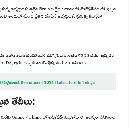
కున్న అభ్యర్థులకు ఆన్లైన్ లేదా ఆఫ్ లైన్ విధానంలో నోటిఫికేషన్ లో ఇచ్చిన
 ఉంటే అందులో మంచి ప్రతిభ చూపిన అభ్యర్థులకు ప్రభుత్వ సంస్థలో
లయిన ఉద్యోగాలకు ఎంపికయిన ఉద్యోగులకు నెలకు ₹300 జీతం ఇవ్వడం
A, DA, ఇతర అన్ని రకాల బెనిఫిట్స్ మీరు పొందుతారు.
ాబ్ | Cognizant Recruitment 2024 | Latest Jobs In Telugu
న తేదీలు:
ు Online / Offline లో అప్లికేషన్ పెట్టుకోవాలి. ఆలస్యం చేసినవారి