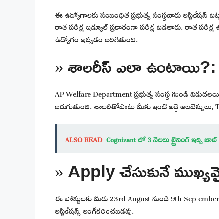
ఈ ఉద్యోగాలకు సంబంధిత ప్రభుత్వ సంస్థవారు అప్లికేషన్ పెట్టు
రాత పరీక్ష షెడ్యూల్ ప్రకారంగా పరీక్ష పెడతారు. రాత పరీక్ష
ఉద్యోగం ఇవ్వడం జరిగితుంది.
» శాలరీస్ ఎలా ఉంటాయి?:
AP Welfare Department ప్రభుత్వ సంస్థ నుండి విడుద
జరుగుతుంది. శాలరీతోపాటు మీకు ఇంటి అద్దె అలవెన్సులు, T
ALSO READ
Cognizant లో 3 నెలలు ట్రైనింగ్ ఇచ్చి జ
» Apply చేసుకునే ముఖ్యమై
ఈ పోస్టులకు మీరు 23rd August నుండి 9th September వరక
అప్లికేషన్స్ అంగీకరించబడవు.