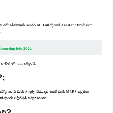
ly చేసుకోవడానికి మొత్తం 500 పోస్టులతో Assistant Professor
.
Outsourcing Jobs 2024
ఛానల్ లో Join అవ్వండి.
?:
్యోగాలకు మీరు Apply చెయ్యాలి అంటే మీకు MBBS అర్హతలు
్టులకు అప్లికేషన్ పెట్టుకోగలరు.
లి?.