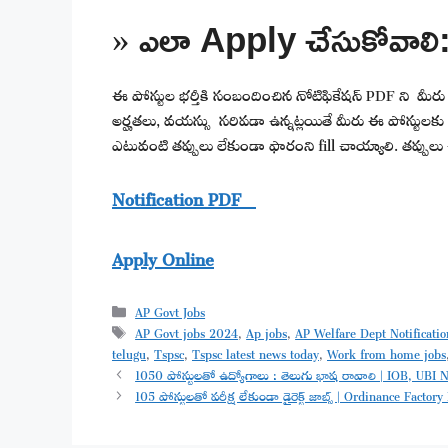
» ఎలా Apply చేసుకోవాలి
ఈ పోస్టుల భర్తీకి సంబందించిన నోటిఫికేషన్ PDF ని మీరు క్రి
అర్హతలు, వయస్సు సరిపడా ఉన్నట్లయితే మీరు ఈ పోస్టులకు appl
ఎటువంటి తప్పులు లేకుండా ఫారంని fill చాయ్యాలి. తప్పులు 
Notification PDF
Apply Online
Categories
AP Govt Jobs
Tags
AP Govt jobs 2024
,
Ap jobs
,
AP Welfare Dept Notificati
telugu
,
Tspsc
,
Tspsc latest news today
,
Work from home jobs
1050 పోస్టులతో ఉద్యోగాలు : తెలుగు భాష రావాలి | IOB, UBI N
105 పోస్టులతో పరీక్ష లేకుండా డైరెక్ట్ జాబ్స్ | Ordinance Fac