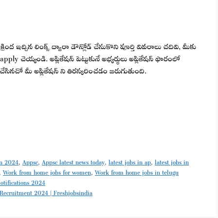
:
ంద ఇచ్చిన లింక్స్ ద్వారా డౌన్లోడ్ చేసుకొని పూర్తి వివరాలు చదివి, మీకు
y చెయ్యండి. అప్లికేషన్ పెట్టుకునే అభ్యర్థులు అప్లికేషన్ ఫారంలో
చేసినచో మీ అప్లికేషన్ ని తిరస్కరించడం జరుగుతుంది.
on 2024
,
Appsc
,
Appsc latest news today
,
latest jobs in ap
,
latest jobs in
,
Work from home jobs for women
,
Work from home jobs in telugu
otifications 2024
tory Recruitment 2024 | Freshjobsindia