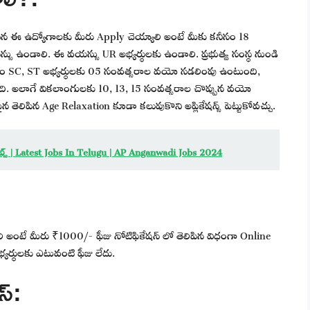
ిన ఈ ఉద్యోగాలకు మీరు Apply చెయ్యాలి అంటే మీకు కనీసం 18
ు ఉండాలి. ఈ వయస్సు UR అభ్యర్థులకు ఉండాలి. ప్రభుత్వ సంస్థ నుండి
రం SC, ST అభ్యర్థులకు 05 సంవత్సరాల వయో సడలింపు ఉంటుంది,
. అలాగే వికలాంగులకు 10, 13, 15 సంవత్సరాల చొప్పున వయో
పైన తెలిపిన Age Relaxation కూడా కలుపుకొని అప్లికేషన్స్ పెట్టుకోవచ్చు.
్స్ | Latest Jobs In Telugu | AP Anganwadi Jobs 2024
లి అంటే మీరు ₹1000/- ఫీజు నోటిఫికేషన్ లో తెలిపిన విధంగా Online
్యర్థులకు ఎటువంటి ఫీజు లేదు.
స్: