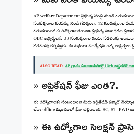
AP welfare Department ప్రభుత్వ సంస్థ నుండి విడుదలయ
సంవత్సరాల వయస్సు నిండి గరిష్టంగా 42 సంవత్సరాల వయస్స
విడుదలయిన ఏ ఉద్యోగాలకయినా ప్రభుత్వ నిబంధనల ప్రకా
OBC అభ్యర్థులకు 03 సంవత్సరాల వయో సడలింపు ఉంటుంది
సడలింపు కల్పిస్తారు. ఈ విధంగా రిజర్వేషన్ ఉన్న అభ్యర్థులు 
ALSO READ
AP గ్రామ పంచాయతీల్లో 10th అర్హతతో జాబ
» అప్లికేషన్ ఫీజు ఎంత?.
ఈ ఉద్యోగాలకు సంబందించి మీరు అప్లికేషన్ సబ్మిట్ చెయ్యా
లేదా offline విధానంలో ఫీజు చెల్లించాలి. SC, ST, PWD అభ
» ఈ ఉద్యోగాల సెలక్షన్ ప్రాసె