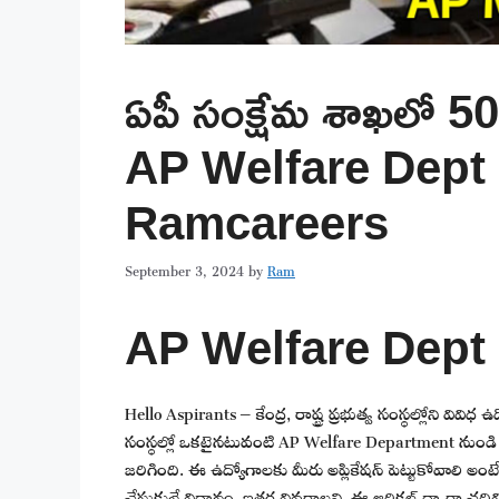
ఏపీ సంక్షేమ శాఖలో 500
AP Welfare Dept 
Ramcareers
September 3, 2024
by
Ram
AP Welfare Dept 
Hello Aspirants – కేంద్ర, రాష్ట్ర ప్రభుత్వ సంస్థల్లోని వివ
సంస్థల్లో ఒకటైనటువంటి AP Welfare Department నుండి 
జరిగింది. ఈ ఉద్యోగాలకు మీరు అప్లికేషన్ పెట్టుకోవాలి అం
చేసుకునే విధానం, ఇతర వివరాలన్ని ఈ ఆర్టికల్ ద్వారా చదివి 