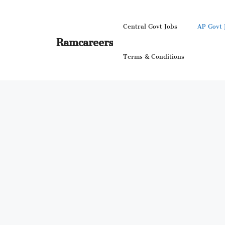
Skip
to
Central Govt Jobs
AP Govt 
content
Ramcareers
Terms & Conditions