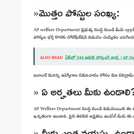
»మొత్తం పోస్టుల సంఖ్య:
AP welfare Department ప్రభుత్వ సంస్థ నుండి మీరు app
పోస్టుల భర్తీ కొరకు నోటిఫికేషన్ విడుదల చెయ్యడం జరిగింది
ALSO READ
ఏపీలో 344 అవుట్ సోర్సింగ్ జాబ్స్ | AP 
ఇలాంటి మరిన్ని ఉద్యోగాల సమాచారం కోసం మా టెలిగ్రామ్ 
» ఏ అర్హతలు మీకు ఉండాలి
AP Welfare Department సంస్థ నుండి విడుదలయిన ఈ ఉద
ఖచ్చితంగా ఉండాలి. పైన తెలిపిన అర్హతలు ఉంటేనే మీరు ఈ పోస
» మీకు ఎంత వయస్సు ఉండా