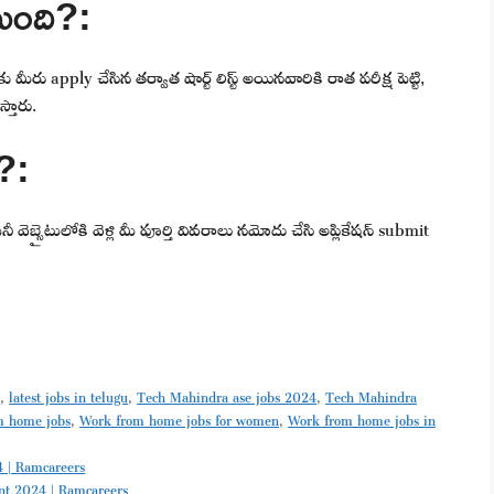
టుంది?:
ు apply చేసిన తర్వాత షార్ట్ లిస్ట్ అయినవారికి రాత పరీక్ష పెట్టి,
్తారు.
ి?:
ెబ్సైటులోకి వెళ్లి మీ పూర్తి వివరాలు నమోదు చేసి అప్లికేషన్ submit
p
,
latest jobs in telugu
,
Tech Mahindra ase jobs 2024
,
Tech Mahindra
m home jobs
,
Work from home jobs for women
,
Work from home jobs in
24 | Ramcareers
tment 2024 | Ramcareers