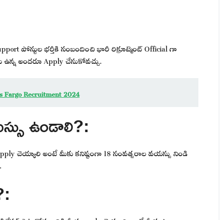
t పోస్టుల భర్తీకి సంబందించి భారీ రిక్రూట్మెంట్ Official గా
ు ఉన్న అందరూ Apply చేసుకోవచ్చు.
ls Fargo Recruitment 2024
్సు ఉండాలి?:
apply చెయ్యాలి అంటే మీకు కనిష్టంగా 18 సంవత్సరాల వయస్సు నిండి
.
?:
ికేషన్ పెట్టుకోవడానికి మీరు apply చెయ్యాలి అంటే మీకు Any