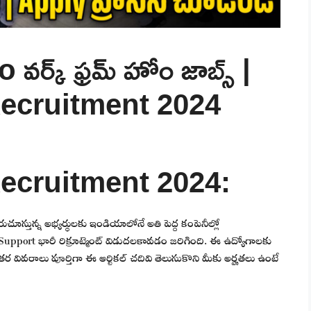
్క్ ఫ్రమ్ హోం జాబ్స్ |
ecruitment 2024
ecruitment 2024:
దురుచూస్తున్న అభ్యర్థులకు ఇండియాలోనే అతి పెద్ద కంపెనీల్లో
pport భారీ రిక్రూట్మెంట్ విడుదలకావడం జరిగింది. ఈ ఉద్యోగాలకు
 వివరాలు పూర్తిగా ఈ ఆర్టికల్ చదివి తెలుసుకొని మీకు అర్హతలు ఉంటే