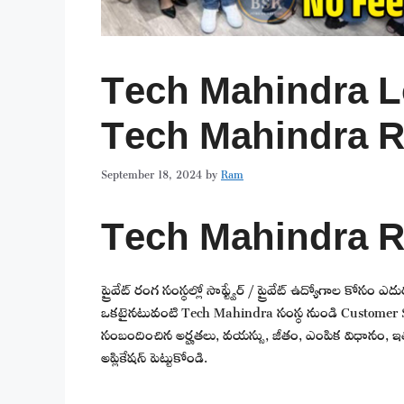
Tech Mahindra Lo వర
Tech Mahindra R
September 18, 2024
by
Ram
Tech Mahindra R
ప్రైవేట్ రంగ సంస్థల్లో సాఫ్ట్వేర్ / ప్రైవేట్ ఉద్యోగాల కోసం ఎ
ఒకటైనటువంటి Tech Mahindra సంస్థ నుండి Customer Su
సంబందించిన అర్హతలు, వయస్సు, జీతం, ఎంపిక విధానం, ఇతర
అప్లికేషన్ పెట్టుకోండి.