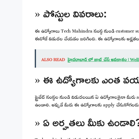
» పోస్టుల వివరాలు:
ఈ ఉద్యోగాలు Tech Mahindra సంస్థ నుండి customer suppor
ఈరోజే విడుదల చేయడం జరిగింది. ఈ ఉద్యోగాలకు అర్హతల
ALSO READ
హైదరాబాద్ లో జాబ్ చేసే అవకాశం | Wel
» ఈ ఉద్యోగాలకు ఎంత వయస
ప్రైవేట్ సంస్థల నుండి విడుదలయిన ఏ ఉద్యోగాలకైనా మీరు 
ఉండాలి. అప్పుడే మీరు ఈ ఉద్యోగాలకు apply చేసుకోగలరు
» ఏ అర్హతలు మీకు ఉండాలి
Tech mahindra సంస్థ నుండి విడుదలయిన ఉద్యోగాలకు అప్ల