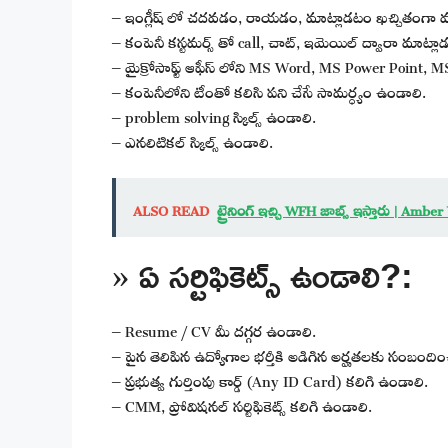
– ఇంగ్లీష్ లో చదవడం, రాయడం, మాట్లాడటం ఖచ్చితంగా వచ
– కంపెనీ కస్టమర్స్ తో call, చాట్, ఇమెయిల్ ద్వారా మాట్ల
– మైక్రోసాఫ్ట్ ఆఫీస్ లోని MS Word, MS Power Point, MS
– కంపెనీలోని టీంతో కలిసి పని చేసే సామర్ధ్యం ఉండాలి.
– problem solving స్కిల్స్ ఉండాలి.
– ఎనలిటికల్ స్కిల్స్ ఉండాలి.
ALSO READ
ట్రైనింగ్ ఇచ్చి WFH జాబ్స్ ఇస్తారు | 
» ఏ సర్టిఫికెట్స్ ఉండాలి?:
– Resume / CV మీ దగ్గర ఉండాలి.
– పైన తెలిపిన ఉద్యోగాల భర్తీకి అడిగిన అర్హతలకు సంబందించిన 
– ప్రభుత్వ గుర్తింపు కార్డ్ (Any ID Card) కలిగి ఉండాలి.
– CMM, ప్రోవిషనల్ సర్టిఫికెట్స్ కలిగి ఉండాలి.