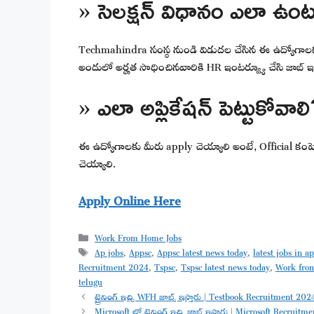
» సెలక్షన్ విధానం ఎలా ఉం
Techmahindra సంస్థ నుండి విడుదల చేసిన ఈ ఉద్యోగాలకు మీర
అందులో అర్హత సాధించినవారికి HR ఇంటర్వ్యూ చేసి జాబ్ ఇస
» ఎలా అప్లికేషన్ పెట్టుకోవాల
ఈ ఉద్యోగాలకు మీరు apply చెయ్యాలి అంటే, Official కంపెనీ వ
చెయ్యాలి.
Apply Online Here
Categories
Work From Home Jobs
Tags
Ap jobs
,
Appsc
,
Appsc latest news today
,
latest jobs in a
Recruitment 2024
,
Tspsc
,
Tspsc latest news today
,
Work fro
telugu
ట్రైనింగ్ ఇచ్చి WFH జాబ్స్ ఇస్తారు | Testbook Recruitment 20
Microsoft లో ట్రైనింగ్ ఇచ్చి జాబ్ ఇస్తారు | Microsoft Recrui