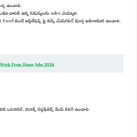
్చి ఉండాలి.
ాడుతూ వారికి ఉన్న సమస్యలను solve చెయ్యాలి.
 Excel వంటి అప్లికేషన్స్ పై వర్క్ చేయగలిగే పూర్తి అవగాహన ఉండాలి.
Amber Work From Home Jobs 2024
ఒరిజినల్, జిరాక్స్ సర్టిఫికెట్స్ మీరు కలిగి ఉండాలి.