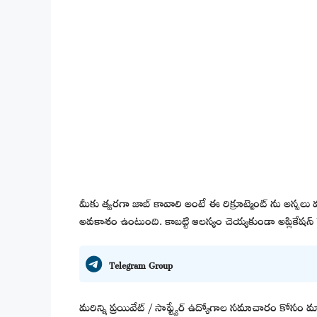
మీకు త్వరగా జాబ్ కావాలి అంటే ఈ రిక్రూట్మెంట్ ను అస్సలు 
అవకాశం ఉంటుంది. కాబట్టి ఆలస్యం చెయ్యకుండా అప్లికేషన్ ప
Telegram Group
మరిన్ని ప్రయివేట్ / సాఫ్ట్వేర్ ఉద్యోగాల సమాచారం కోసం