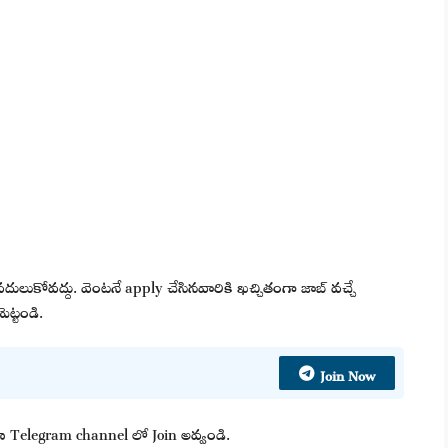
వదులుకోవద్దు. వెంటనే apply చేసినవారికి ఖచ్చితంగా జాబ్ వచ్చే
ెట్టండి.
Join Now
 మా Telegram channel లో Join అవ్వండి.