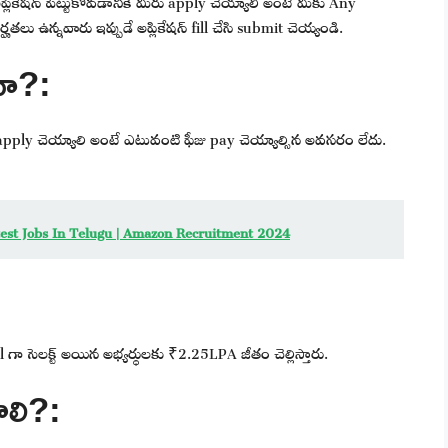
తలు ఉన్నవారు ఇప్పుడే అప్లికేషన్ fill చేసి submit చెయ్యండి.
దా?:
apply చెయ్యాలి అంటే ఎటువంటి ఫీజు pay చెయ్యాల్సిన అవసరం లేదు.
Latest Jobs In Telugu | Amazon Recruitment 2024
nal గా సెలక్ట్ అయిన అభ్యర్థులకు ₹2.25LPA జీతం చెల్లిస్తారు.
ాలి?: