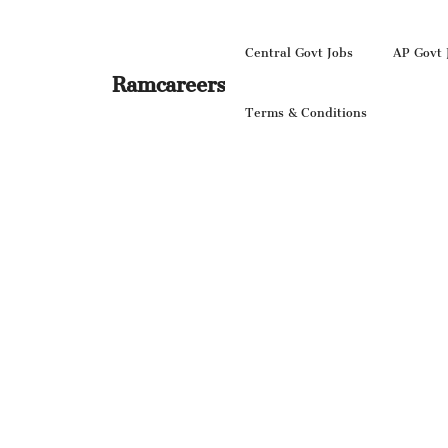
Skip
to
Central Govt Jobs
AP Govt 
content
Ramcareers
Terms & Conditions