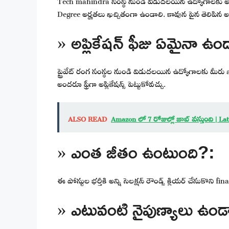
Degree అర్హతలు ఖచ్చితంగా ఉండాలి. కావున పైన తెలిపిన అర్హ
» అప్లికేషన్ ఫీజు ఏమైనా ఉం
ప్రైవేట్ రంగ సంస్థల నుండి విడుదలయిన ఉద్యోగాలకు మీరు 
అందరూ ఫ్రీగా అప్లికేషన్స్ పెట్టుకోవచ్చు.
ALSO READ
Amazon లో 7 రోజుల్లో జాబ్ వస్తుంది | 
» ఎంత జీతం ఉంటుంది?:
ఈ పోస్టుల భర్తీకి అన్ని సెలక్షన్ రౌండ్స్ క్లియర్ చేసుకొని fi
» ఎటువంటి నైపుణ్యాలు ఉండ