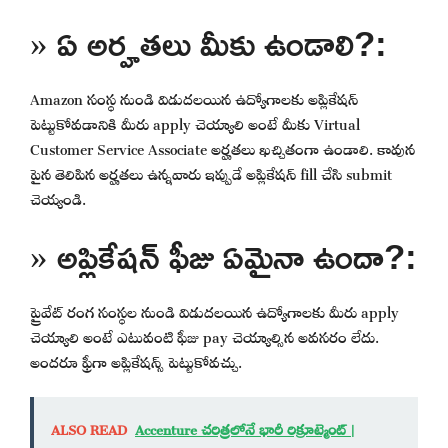
» ఏ అర్హతలు మీకు ఉండాలి?:
Amazon సంస్థ నుండి విడుదలయిన ఉద్యోగాలకు అప్లికేషన్
పెట్టుకోవడానికి మీరు apply చెయ్యాలి అంటే మీకు Virtual
Customer Service Associate అర్హతలు ఖచ్చితంగా ఉండాలి. కావున
పైన తెలిపిన అర్హతలు ఉన్నవారు ఇప్పుడే అప్లికేషన్ fill చేసి submit
చెయ్యండి.
» అప్లికేషన్ ఫీజు ఏమైనా ఉందా?:
ప్రైవేట్ రంగ సంస్థల నుండి విడుదలయిన ఉద్యోగాలకు మీరు apply
చెయ్యాలి అంటే ఎటువంటి ఫీజు pay చెయ్యాల్సిన అవసరం లేదు.
అందరూ ఫ్రీగా అప్లికేషన్స్ పెట్టుకోవచ్చు.
ALSO READ
Accenture చరిత్రలోనే భారీ రిక్రూట్మెంట్ |