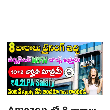
Amazon లో 8 వారాలు