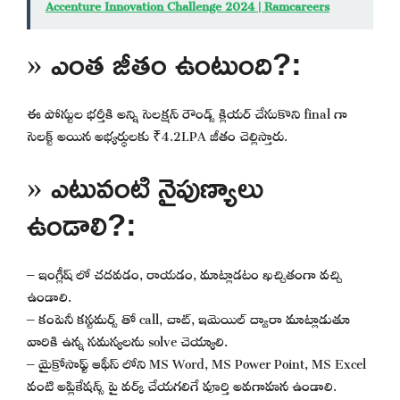
Accenture Innovation Challenge 2024 | Ramcareers
» ఎంత జీతం ఉంటుంది?:
ఈ పోస్టుల భర్తీకి అన్ని సెలక్షన్ రౌండ్స్ క్లియర్ చేసుకొని final గా
సెలక్ట్ అయిన అభ్యర్థులకు ₹4.2LPA జీతం చెల్లిస్తారు.
» ఎటువంటి నైపుణ్యాలు
ఉండాలి?:
– ఇంగ్లీష్ లో చదవడం, రాయడం, మాట్లాడటం ఖచ్చితంగా వచ్చి
ఉండాలి.
– కంపెనీ కస్టమర్స్ తో call, చాట్, ఇమెయిల్ ద్వారా మాట్లాడుతూ
వారికి ఉన్న సమస్యలను solve చెయ్యాలి.
– మైక్రోసాఫ్ట్ ఆఫీస్ లోని MS Word, MS Power Point, MS Excel
వంటి అప్లికేషన్స్ పై వర్క్ చేయగలిగే పూర్తి అవగాహన ఉండాలి.