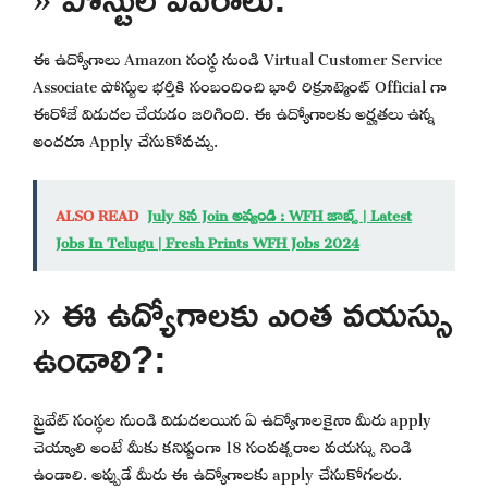
ఈ ఉద్యోగాలు Amazon సంస్థ నుండి Virtual Customer Service
Associate పోస్టుల భర్తీకి సంబందించి భారీ రిక్రూట్మెంట్ Official గా
ఈరోజే విడుదల చేయడం జరిగింది. ఈ ఉద్యోగాలకు అర్హతలు ఉన్న
అందరూ Apply చేసుకోవచ్చు.
ALSO READ
July 8న Join అవ్వండి : WFH జాబ్స్ | Latest
Jobs In Telugu | Fresh Prints WFH Jobs 2024
» ఈ ఉద్యోగాలకు ఎంత వయస్సు
ఉండాలి?:
ప్రైవేట్ సంస్థల నుండి విడుదలయిన ఏ ఉద్యోగాలకైనా మీరు apply
చెయ్యాలి అంటే మీకు కనిష్టంగా 18 సంవత్సరాల వయస్సు నిండి
ఉండాలి. అప్పుడే మీరు ఈ ఉద్యోగాలకు apply చేసుకోగలరు.