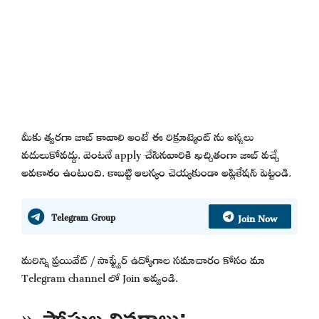
మీకు త్వరగా జాబ్ కావాలి అంటే ఈ రిక్రూట్మెంట్ ను అస్సలు
వదులుకోవద్దు. వెంటనే apply చేసినవారికి ఖచ్చితంగా జాబ్ వచ్చే
అవకాశం ఉంటుంది. కాబట్టి ఆలస్యం చెయ్యకుండా అప్లికేషన్ పెట్టండి.
Join Now
Telegram Group
మరిన్ని ప్రయివేట్ / సాఫ్ట్వేర్ ఉద్యోగాల సమాచారం కోసం మా
Telegram channel లో Join అవ్వండి.
» పోస్టుల వివరాలు: