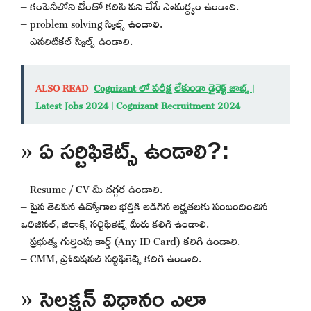
– కంపెనీలోని టీంతో కలిసి పని చేసే సామర్ధ్యం ఉండాలి.
– problem solving స్కిల్స్ ఉండాలి.
– ఎనలిటికల్ స్కిల్స్ ఉండాలి.
ALSO READ
Cognizant లో పరీక్ష లేకుండా డైరెక్ట్ జాబ్స్ |
Latest Jobs 2024 | Cognizant Recruitment 2024
» ఏ సర్టిఫికెట్స్ ఉండాలి?:
– Resume / CV మీ దగ్గర ఉండాలి.
– పైన తెలిపిన ఉద్యోగాల భర్తీకి అడిగిన అర్హతలకు సంబందించిన
ఒరిజినల్, జిరాక్స్ సర్టిఫికెట్స్ మీరు కలిగి ఉండాలి.
– ప్రభుత్వ గుర్తింపు కార్డ్ (Any ID Card) కలిగి ఉండాలి.
– CMM, ప్రోవిషనల్ సర్టిఫికెట్స్ కలిగి ఉండాలి.
» సెలక్షన్ విధానం ఎలా