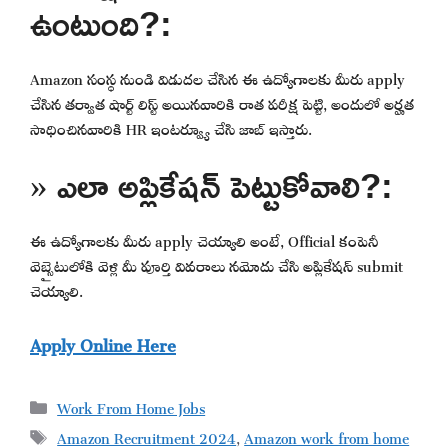
ఉంటుంది?:
Amazon సంస్థ నుండి విడుదల చేసిన ఈ ఉద్యోగాలకు మీరు apply
చేసిన తర్వాత షార్ట్ లిస్ట్ అయినవారికి రాత పరీక్ష పెట్టి, అందులో అర్హత
సాధించినవారికి HR ఇంటర్వ్యూ చేసి జాబ్ ఇస్తారు.
» ఎలా అప్లికేషన్ పెట్టుకోవాలి?:
ఈ ఉద్యోగాలకు మీరు apply చెయ్యాలి అంటే, Official కంపెనీ
వెబ్సైటులోకి వెళ్లి మీ పూర్తి వివరాలు నమోదు చేసి అప్లికేషన్ submit
చెయ్యాలి.
Apply Online Here
Categories
Work From Home Jobs
Tags
Amazon Recruitment 2024
,
Amazon work from home