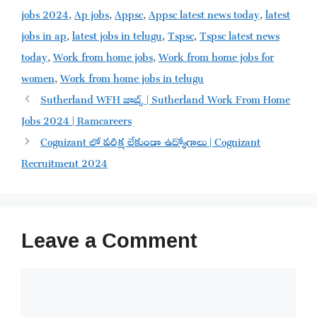
jobs 2024
,
Ap jobs
,
Appsc
,
Appsc latest news today
,
latest
jobs in ap
,
latest jobs in telugu
,
Tspsc
,
Tspsc latest news
today
,
Work from home jobs
,
Work from home jobs for
women
,
Work from home jobs in telugu
Sutherland WFH జాబ్స్ | Sutherland Work From Home
Jobs 2024 | Ramcareers
Cognizant లో పరీక్ష లేకుండా ఉద్యోగాలు | Cognizant
Recruitment 2024
Leave a Comment
Comment