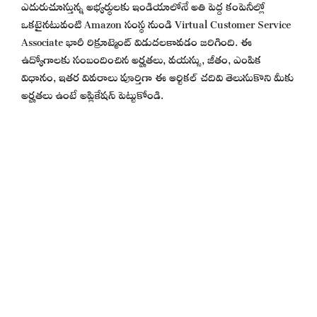
ఎదురుచూస్తున్న అభ్యర్థులకు ఇండియాలోనే అతి పెద్ద కంపెనీల్లో
ఒకటైనటువంటి Amazon సంస్థ నుండి Virtual Customer Service
Associate భారీ రిక్రూట్మెంట్ విడుదలకావడం జరిగింది. ఈ
ఉద్యోగాలకు సంబందించిన అర్హతలు, వయస్సు, జీతం, ఎంపిక
విధానం, ఇతర వివరాలు పూర్తిగా ఈ ఆర్టికల్ చదివి తెలుసుకొని మీకు
అర్హతలు ఉంటే అప్లికేషన్ పెట్టుకోండి.