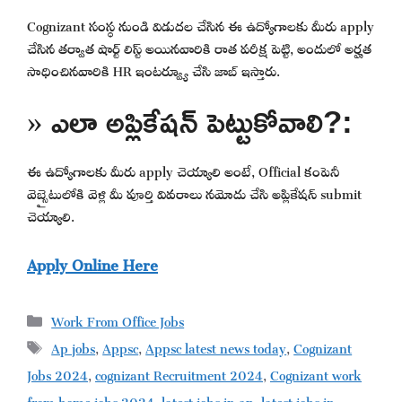
Cognizant సంస్థ నుండి విడుదల చేసిన ఈ ఉద్యోగాలకు మీరు apply
చేసిన తర్వాత షార్ట్ లిస్ట్ అయినవారికి రాత పరీక్ష పెట్టి, అందులో అర్హత
సాధించినవారికి HR ఇంటర్వ్యూ చేసి జాబ్ ఇస్తారు.
» ఎలా అప్లికేషన్ పెట్టుకోవాలి?:
ఈ ఉద్యోగాలకు మీరు apply చెయ్యాలి అంటే, Official కంపెనీ
వెబ్సైటులోకి వెళ్లి మీ పూర్తి వివరాలు నమోదు చేసి అప్లికేషన్ submit
చెయ్యాలి.
Apply Online Here
Categories
Work From Office Jobs
Tags
Ap jobs
,
Appsc
,
Appsc latest news today
,
Cognizant
Jobs 2024
,
cognizant Recruitment 2024
,
Cognizant work
from home jobs 2024
,
latest jobs in ap
,
latest jobs in