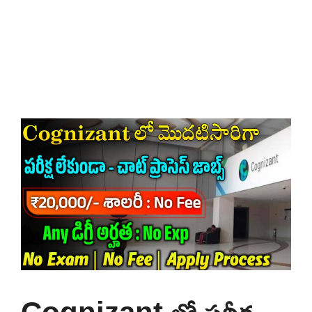
Cognizant లో పరీక్ష