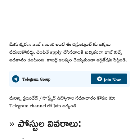
మీకు త్వరగా జాబ్ కావాలి అంటే ఈ రిక్రూట్మెంట్ ను అస్సలు
వదులుకోవద్దు. వెంటనే apply చేసినవారికి ఖచ్చితంగా జాబ్ వచ్చే
అవకాశం ఉంటుంది. కాబట్టి ఆలస్యం చెయ్యకుండా అప్లికేషన్ పెట్టండి.
Join Now
Telegram Group
మరిన్ని ప్రయివేట్ / సాఫ్ట్వేర్ ఉద్యోగాల సమాచారం కోసం మా
Telegram channel లో Join అవ్వండి.
» పోస్టుల వివరాలు: