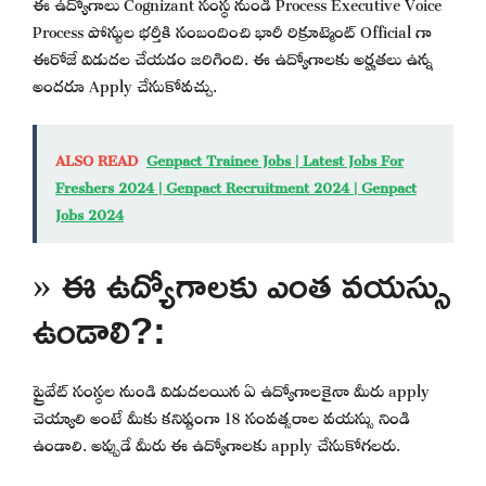
ఈ ఉద్యోగాలు Cognizant సంస్థ నుండి Process Executive Voice
Process పోస్టుల భర్తీకి సంబందించి భారీ రిక్రూట్మెంట్ Official గా
ఈరోజే విడుదల చేయడం జరిగింది. ఈ ఉద్యోగాలకు అర్హతలు ఉన్న
అందరూ Apply చేసుకోవచ్చు.
ALSO READ
Genpact Trainee Jobs | Latest Jobs For
Freshers 2024 | Genpact Recruitment 2024 | Genpact
Jobs 2024
» ఈ ఉద్యోగాలకు ఎంత వయస్సు
ఉండాలి?:
ప్రైవేట్ సంస్థల నుండి విడుదలయిన ఏ ఉద్యోగాలకైనా మీరు apply
చెయ్యాలి అంటే మీకు కనిష్టంగా 18 సంవత్సరాల వయస్సు నిండి
ఉండాలి. అప్పుడే మీరు ఈ ఉద్యోగాలకు apply చేసుకోగలరు.