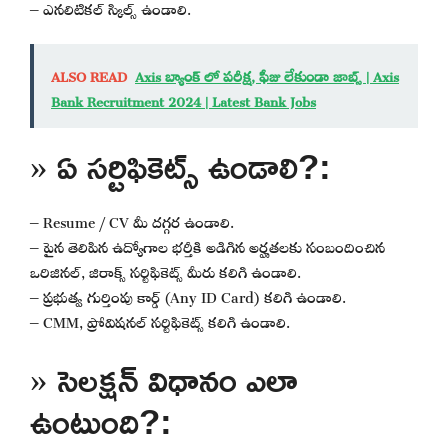
– ఎనలిటికల్ స్కిల్స్ ఉండాలి.
ALSO READ
Axis బ్యాంక్ లో పరీక్ష, ఫీజు లేకుండా జాబ్స్ | Axis
Bank Recruitment 2024 | Latest Bank Jobs
» ఏ సర్టిఫికెట్స్ ఉండాలి?:
– Resume / CV మీ దగ్గర ఉండాలి.
– పైన తెలిపిన ఉద్యోగాల భర్తీకి అడిగిన అర్హతలకు సంబందించిన
ఒరిజినల్, జిరాక్స్ సర్టిఫికెట్స్ మీరు కలిగి ఉండాలి.
– ప్రభుత్వ గుర్తింపు కార్డ్ (Any ID Card) కలిగి ఉండాలి.
– CMM, ప్రోవిషనల్ సర్టిఫికెట్స్ కలిగి ఉండాలి.
» సెలక్షన్ విధానం ఎలా
ఉంటుంది?: