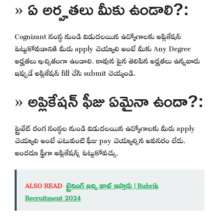
» ఏ అర్హతలు మీకు ఉండాలి?:
Cognizant సంస్థ నుండి విడుదలయిన ఉద్యోగాలకు అప్లికేషన్
పెట్టుకోవడానికి మీరు apply చెయ్యాలి అంటే మీకు Any Degree
అర్హతలు ఖచ్చితంగా ఉండాలి. కావున పైన తెలిపిన అర్హతలు ఉన్నవారు
ఇప్పుడే అప్లికేషన్ fill చేసి submit చెయ్యండి.
» అప్లికేషన్ ఫీజు ఏమైనా ఉందా?:
ప్రైవేట్ రంగ సంస్థల నుండి విడుదలయిన ఉద్యోగాలకు మీరు apply
చెయ్యాలి అంటే ఎటువంటి ఫీజు pay చెయ్యాల్సిన అవసరం లేదు.
అందరూ ఫ్రీగా అప్లికేషన్స్ పెట్టుకోవచ్చు.
ALSO READ
ట్రైనింగ్ ఇచ్చి జాబ్ ఇస్తారు | Rubrik
Recruitment 2024