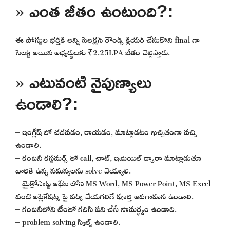
» ఎంత జీతం ఉంటుంది?:
ఈ పోస్టుల భర్తీకి అన్ని సెలక్షన్ రౌండ్స్ క్లియర్ చేసుకొని final గా
సెలక్ట్ అయిన అభ్యర్థులకు ₹2.25LPA జీతం చెల్లిస్తారు.
» ఎటువంటి నైపుణ్యాలు
ఉండాలి?:
– ఇంగ్లీష్ లో చదవడం, రాయడం, మాట్లాడటం ఖచ్చితంగా వచ్చి
ఉండాలి.
– కంపెనీ కస్టమర్స్ తో call, చాట్, ఇమెయిల్ ద్వారా మాట్లాడుతూ
వారికి ఉన్న సమస్యలను solve చెయ్యాలి.
– మైక్రోసాఫ్ట్ ఆఫీస్ లోని MS Word, MS Power Point, MS Excel
వంటి అప్లికేషన్స్ పై వర్క్ చేయగలిగే పూర్తి అవగాహన ఉండాలి.
– కంపెనీలోని టీంతో కలిసి పని చేసే సామర్ధ్యం ఉండాలి.
– problem solving స్కిల్స్ ఉండాలి.