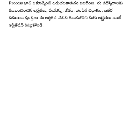
Process భారీ రిక్రూట్మెంట్ విడుదలకావడం జరిగింది. ఈ ఉద్యోగాలకు
సంబందించిన అర్హతలు, వయస్సు, జీతం, ఎంపిక విధానం, ఇతర
వివరాలు పూర్తిగా ఈ ఆర్టికల్ చదివి తెలుసుకొని మీకు అర్హతలు ఉంటే
అప్లికేషన్ పెట్టుకోండి.