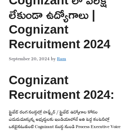
లేకుండా ఉద్యోగాలు |
Cognizant
Recruitment 2024
September 20, 2024
by
Ram
Cognizant
Recruitment 2024:
ప్రైవేట్ రంగ సంస్థల్లో సాఫ్ట్వేర్ / ప్రైవేట్ ఉద్యోగాల కోసం
ఎదురుచూస్తున్న అభ్యర్థులకు ఇండియాలోనే అతి పెద్ద కంపెనీల్లో
ఒకటైనటువంటి Cognizant సంస్థ నుండి Process Executive Voice