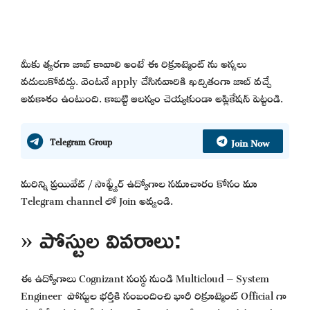
మీకు త్వరగా జాబ్ కావాలి అంటే ఈ రిక్రూట్మెంట్ ను అస్సలు
వదులుకోవద్దు. వెంటనే apply చేసినవారికి ఖచ్చితంగా జాబ్ వచ్చే
అవకాశం ఉంటుంది. కాబట్టి ఆలస్యం చెయ్యకుండా అప్లికేషన్ పెట్టండి.
Join Now
Telegram Group
మరిన్ని ప్రయివేట్ / సాఫ్ట్వేర్ ఉద్యోగాల సమాచారం కోసం మా
Telegram channel లో Join అవ్వండి.
» పోస్టుల వివరాలు:
ఈ ఉద్యోగాలు Cognizant సంస్థ నుండి Multicloud – System
Engineer పోస్టుల భర్తీకి సంబందించి భారీ రిక్రూట్మెంట్ Official గా