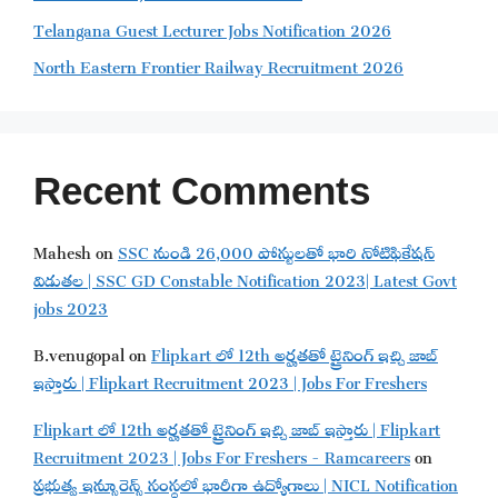
Telangana Guest Lecturer Jobs Notification 2026
North Eastern Frontier Railway Recruitment 2026
Recent Comments
Mahesh
on
SSC నుండి 26,000 పోస్టులతో భారి నోటిఫికేషన్
విడుతల | SSC GD Constable Notification 2023| Latest Govt
jobs 2023
B.venugopal
on
Flipkart లో 12th అర్హతతో ట్రైనింగ్ ఇచ్చి జాబ్
ఇస్తారు | Flipkart Recruitment 2023 | Jobs For Freshers
Flipkart లో 12th అర్హతతో ట్రైనింగ్ ఇచ్చి జాబ్ ఇస్తారు | Flipkart
Recruitment 2023 | Jobs For Freshers - Ramcareers
on
ప్రభుత్వ ఇన్సూరెన్స్ సంస్థలో భారీగా ఉద్యోగాలు | NICL Notification