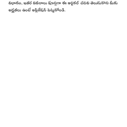
విధానం, ఇతర వివరాలు పూర్తిగా ఈ ఆర్టికల్ చదివి తెలుసుకొని మీకు
అర్హతలు ఉంటే అప్లికేషన్ పెట్టుకోండి.