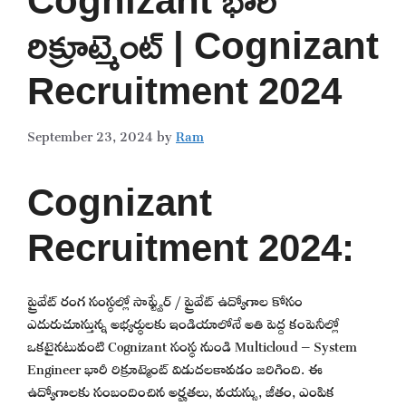
రిక్రూట్మెంట్ | Cognizant
Recruitment 2024
September 23, 2024
by
Ram
Cognizant
Recruitment 2024:
ప్రైవేట్ రంగ సంస్థల్లో సాఫ్ట్వేర్ / ప్రైవేట్ ఉద్యోగాల కోసం
ఎదురుచూస్తున్న అభ్యర్థులకు ఇండియాలోనే అతి పెద్ద కంపెనీల్లో
ఒకటైనటువంటి Cognizant సంస్థ నుండి Multicloud – System
Engineer భారీ రిక్రూట్మెంట్ విడుదలకావడం జరిగింది. ఈ
ఉద్యోగాలకు సంబందించిన అర్హతలు, వయస్సు, జీతం, ఎంపిక