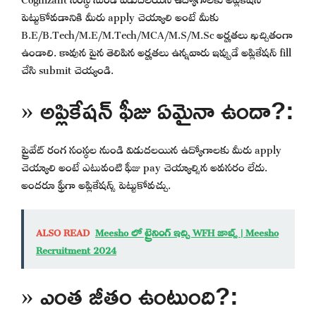
పెట్టుకోవడానికి మీరు apply చెయ్యాలి అంటే మీకు
B.E/B.Tech/M.E/M.Tech/MCA/M.S/M.Sc అర్హతలు ఖచ్చితంగా
ఉండాలి. కావున పైన తెలిపిన అర్హతలు ఉన్నవారు ఇప్పుడే అప్లికేషన్ fill
చేసి submit చెయ్యండి.
» అప్లికేషన్ ఫీజు ఏమైనా ఉందా?:
ప్రైవేట్ రంగ సంస్థల నుండి విడుదలయిన ఉద్యోగాలకు మీరు apply
చెయ్యాలి అంటే ఎటువంటి ఫీజు pay చెయ్యాల్సిన అవసరం లేదు.
అందరూ ఫ్రీగా అప్లికేషన్స్ పెట్టుకోవచ్చు.
ALSO READ
Meesho లో ట్రైనింగ్ ఇచ్చి WFH జాబ్స్ | Meesho
Recruitment 2024
» ఎంత జీతం ఉంటుంది?: