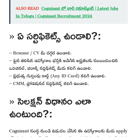
ALSO READ
Cognizant లో భారీ రిక్రూట్మెంట్ | Latest Jobs
In Telugu | Cognizant Recruitment 2024
» ఏ సర్టిఫికెట్స్ ఉండాలి?:
– Resume / CV మీ దగ్గర ఉండాలి.
– పైన తెలిపిన ఉద్యోగాల భర్తీకి అడిగిన అర్హతలకు సంబందించిన
ఒరిజినల్, జిరాక్స్ సర్టిఫికెట్స్ మీరు కలిగి ఉండాలి.
– ప్రభుత్వ గుర్తింపు కార్డ్ (Any ID Card) కలిగి ఉండాలి.
– CMM, ప్రోవిషనల్ సర్టిఫికెట్స్ కలిగి ఉండాలి.
» సెలక్షన్ విధానం ఎలా
ఉంటుంది?:
Cognizant సంస్థ నుండి విడుదల చేసిన ఈ ఉద్యోగాలకు మీరు apply