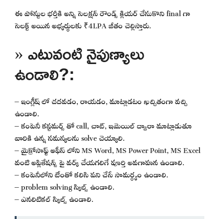
ఈ పోస్టుల భర్తీకి అన్ని సెలక్షన్ రౌండ్స్ క్లియర్ చేసుకొని final గా
సెలక్ట్ అయిన అభ్యర్థులకు ₹4LPA జీతం చెల్లిస్తారు.
» ఎటువంటి నైపుణ్యాలు
ఉండాలి?:
– ఇంగ్లీష్ లో చదవడం, రాయడం, మాట్లాడటం ఖచ్చితంగా వచ్చి
ఉండాలి.
– కంపెనీ కస్టమర్స్ తో call, చాట్, ఇమెయిల్ ద్వారా మాట్లాడుతూ
వారికి ఉన్న సమస్యలను solve చెయ్యాలి.
– మైక్రోసాఫ్ట్ ఆఫీస్ లోని MS Word, MS Power Point, MS Excel
వంటి అప్లికేషన్స్ పై వర్క్ చేయగలిగే పూర్తి అవగాహన ఉండాలి.
– కంపెనీలోని టీంతో కలిసి పని చేసే సామర్ధ్యం ఉండాలి.
– problem solving స్కిల్స్ ఉండాలి.
– ఎనలిటికల్ స్కిల్స్ ఉండాలి.