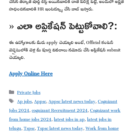
చేసిన తర్వాత షార్ట్ లిస్ట్ అయినవారికి రాత పరీక్ష పెట్టి, అందులో అర్హత
సాధించినవారికి HR ఇంటర్వ్యూ చేసి జాబ్ ఇస్తారు.
» ఎలా అప్లికేషన్ పెట్టుకోవాలి?:
ఈ ఉద్యోగాలకు మీరు apply చెయ్యాలి అంటే, Official కంపెనీ
వెబ్సైటులోకి వెళ్లి మీ పూర్తి వివరాలు నమోదు చేసి అప్లికేషన్ submit
చెయ్యాలి.
Apply Online Here
Categories
Private Jobs
Tags
Ap jobs
,
Appsc
,
Appsc latest news today
,
Cognizant
Jobs 2024
,
cognizant Recruitment 2024
,
Cognizant work
from home jobs 2024
,
latest jobs in ap
,
latest jobs in
telugu
,
Tspsc
,
Tspsc latest news today
,
Work from home