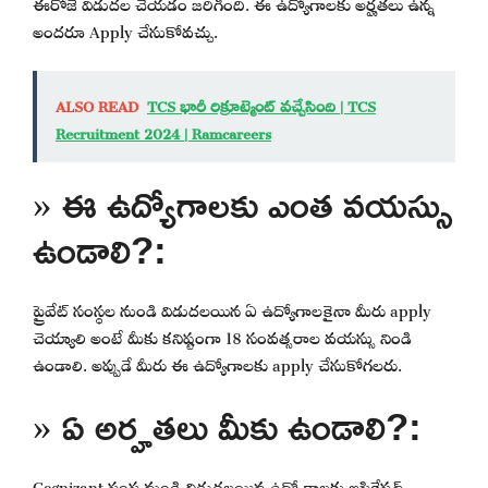
ఈరోజే విడుదల చేయడం జరిగింది. ఈ ఉద్యోగాలకు అర్హతలు ఉన్న
అందరూ Apply చేసుకోవచ్చు.
ALSO READ
TCS భారీ రిక్రూట్మెంట్ వచ్చేసింది | TCS
Recruitment 2024 | Ramcareers
» ఈ ఉద్యోగాలకు ఎంత వయస్సు
ఉండాలి?:
ప్రైవేట్ సంస్థల నుండి విడుదలయిన ఏ ఉద్యోగాలకైనా మీరు apply
చెయ్యాలి అంటే మీకు కనిష్టంగా 18 సంవత్సరాల వయస్సు నిండి
ఉండాలి. అప్పుడే మీరు ఈ ఉద్యోగాలకు apply చేసుకోగలరు.
» ఏ అర్హతలు మీకు ఉండాలి?:
Cognizant సంస్థ నుండి విడుదలయిన ఉద్యోగాలకు అప్లికేషన్