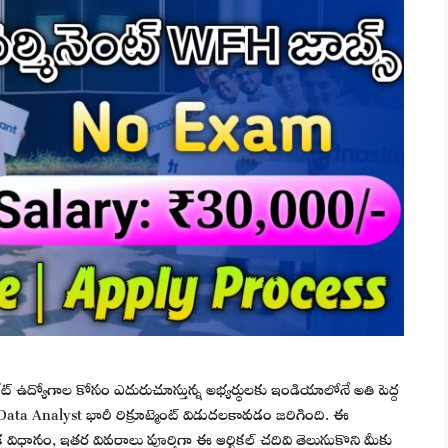
్రైవేట్ ఉద్యోగాల కోసం ఎదురుచూస్తున్న అభ్యర్థులకు ఇండియాలోనే అతి పెద్ద
Data Analyst భారీ రిక్రూట్మెంట్ విడుదలకావడం జరిగింది. ఈ
విధానం, ఇతర వివరాలు పూర్తిగా ఈ ఆర్టికల్ చదివి తెలుసుకొని మీకు