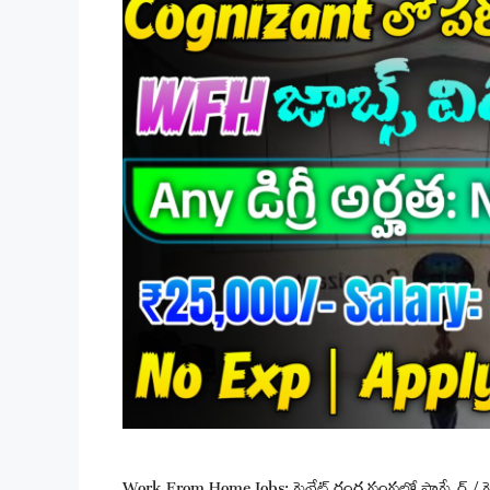
Work From Home Jobs: ప్రైవేట్ రంగ సంస్థల్లో సాఫ్ట్వేర్ /