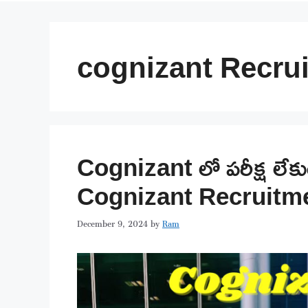
cognizant Recru
Cognizant లో పరీక్ష లే
Cognizant Recruitm
December 9, 2024
by
Ram