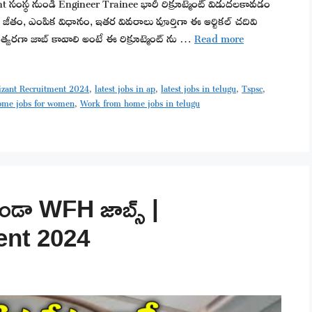
t సంస్థ నుండి Engineer Trainee భారీ రిక్రూట్మెంట్ విడుదలకావడం
జీతం, ఎంపిక విధానం, ఇతర వివరాలు పూర్తిగా ఈ ఆర్టికల్ చదివి
కు త్వరగా జాబ్ కావాలి అంటే ఈ రిక్రూట్మెంట్ ను …
Read more
izant Recruitment 2024
,
latest jobs in ap
,
latest jobs in telugu
,
Tspsc
,
ome jobs for women
,
Work from home jobs in telugu
ుండా WFH జాబ్స్ |
ent 2024