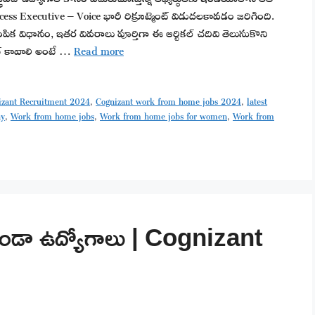
cess Executive – Voice భారీ రిక్రూట్మెంట్ విడుదలకావడం జరిగింది.
క విధానం, ఇతర వివరాలు పూర్తిగా ఈ ఆర్టికల్ చదివి తెలుసుకొని
జాబ్ కావాలి అంటే …
Read more
izant Recruitment 2024
,
Cognizant work from home jobs 2024
,
latest
ay
,
Work from home jobs
,
Work from home jobs for women
,
Work from
ుండా ఉద్యోగాలు | Cognizant