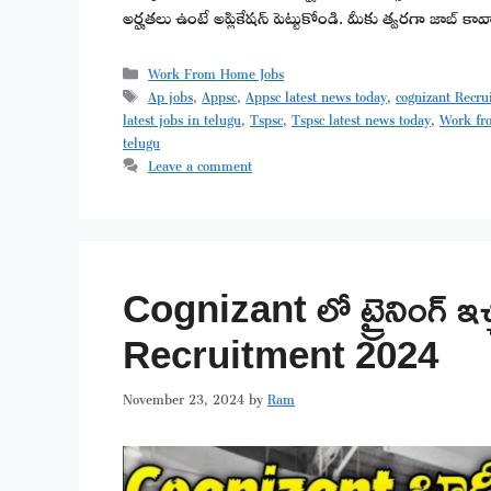
అర్హతలు ఉంటే అప్లికేషన్ పెట్టుకోండి. మీకు త్వరగా జాబ్ కా
Categories
Work From Home Jobs
Tags
Ap jobs
,
Appsc
,
Appsc latest news today
,
cognizant Recr
latest jobs in telugu
,
Tspsc
,
Tspsc latest news today
,
Work fr
telugu
Leave a comment
Cognizant లో ట్రైనింగ్ ఇచ
Recruitment 2024
November 23, 2024
by
Ram