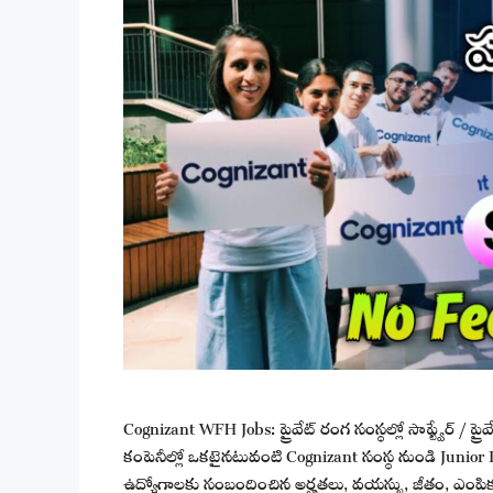
Cognizant WFH Jobs: ప్రైవేట్ రంగ సంస్థల్లో సాఫ్ట్వేర్ / ప
కంపెనీల్లో ఒకటైనటువంటి Cognizant సంస్థ నుండి Junior 
ఉద్యోగాలకు సంబందించిన అర్హతలు, వయస్సు, జీతం, ఎంపిక 