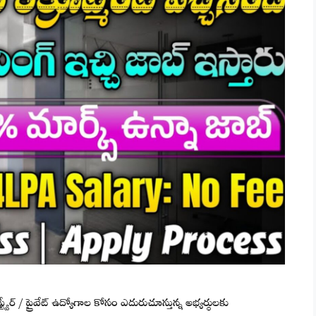
వేర్ / ప్రైవేట్ ఉద్యోగాల కోసం ఎదురుచూస్తున్న అభ్యర్థులకు