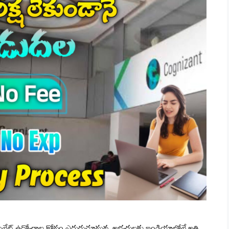
 ప్రైవేట్ ఉద్యోగాల కోసం ఎదురుచూస్తున్న అభ్యర్థులకు ఇండియాలోనే అతి