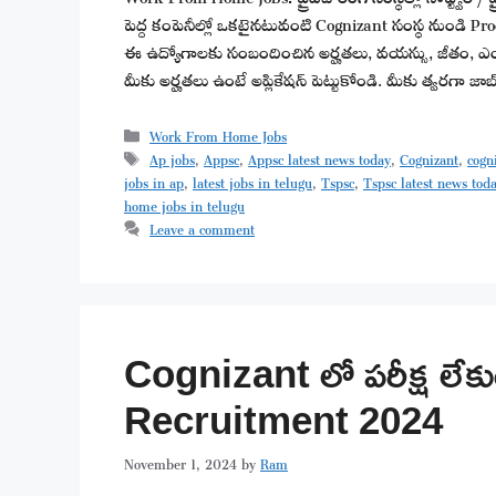
పెద్ద కంపెనీల్లో ఒకటైనటువంటి Cognizant సంస్థ నుండి Pro
ఈ ఉద్యోగాలకు సంబందించిన అర్హతలు, వయస్సు, జీతం, ఎంపి
మీకు అర్హతలు ఉంటే అప్లికేషన్ పెట్టుకోండి. మీకు త్వరగా 
Categories
Work From Home Jobs
Tags
Ap jobs
,
Appsc
,
Appsc latest news today
,
Cognizant
,
cogn
jobs in ap
,
latest jobs in telugu
,
Tspsc
,
Tspsc latest news tod
home jobs in telugu
Leave a comment
Cognizant లో పరీక్ష లేక
Recruitment 2024
November 1, 2024
by
Ram