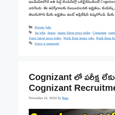
ఇండియాలోనే అతి పెద్ద కంపెనీల్లో ఒకటైనటువంటి Cognizan
జరిగింది. ఈ ఉద్యోగాలకు సంబందించిన అర్హతలు, వయస్సు, 
తెలుసుకొని మీకు అర్హతలు ఉంటే అప్లికేషన్ పెట్టుకోండి. మీ
Categories
Private Jobs
Tags
Ap jobs
,
Appsc
,
Appsc latest news today
,
Cognizant
,
cogn
Tspsc latest news today
,
Work from home jobs
,
Work from h
Leave a comment
Cognizant లో పరీక్ష లేక
Cognizant Recruitm
November 14, 2024
by
Ram