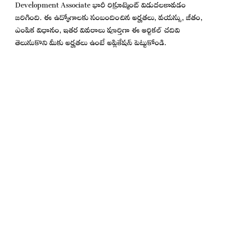
Development Associate భారీ రిక్రూట్మెంట్ విడుదలకావడం
జరిగింది. ఈ ఉద్యోగాలకు సంబందించిన అర్హతలు, వయస్సు, జీతం,
ఎంపిక విధానం, ఇతర వివరాలు పూర్తిగా ఈ ఆర్టికల్ చదివి
తెలుసుకొని మీకు అర్హతలు ఉంటే అప్లికేషన్ పెట్టుకోండి.