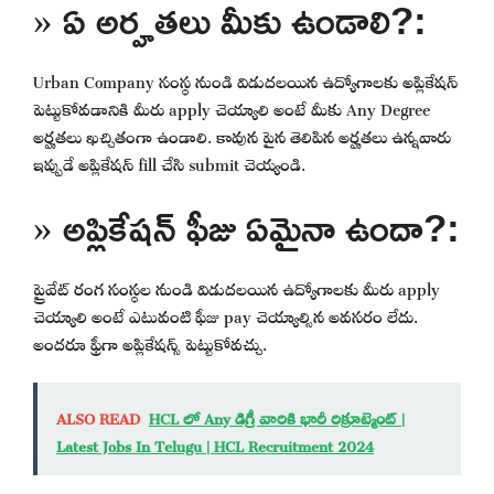
» ఏ అర్హతలు మీకు ఉండాలి?:
Urban Company సంస్థ నుండి విడుదలయిన ఉద్యోగాలకు అప్లికేషన్
పెట్టుకోవడానికి మీరు apply చెయ్యాలి అంటే మీకు Any Degree
అర్హతలు ఖచ్చితంగా ఉండాలి. కావున పైన తెలిపిన అర్హతలు ఉన్నవారు
ఇప్పుడే అప్లికేషన్ fill చేసి submit చెయ్యండి.
» అప్లికేషన్ ఫీజు ఏమైనా ఉందా?:
ప్రైవేట్ రంగ సంస్థల నుండి విడుదలయిన ఉద్యోగాలకు మీరు apply
చెయ్యాలి అంటే ఎటువంటి ఫీజు pay చెయ్యాల్సిన అవసరం లేదు.
అందరూ ఫ్రీగా అప్లికేషన్స్ పెట్టుకోవచ్చు.
ALSO READ
HCL లో Any డిగ్రీ వారికి భారీ రిక్రూట్మెంట్ |
Latest Jobs In Telugu | HCL Recruitment 2024