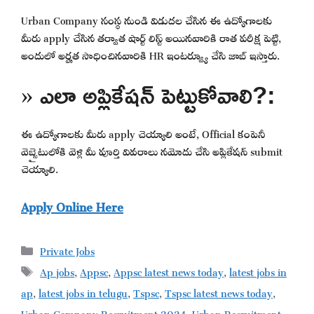
Urban Company సంస్థ నుండి విడుదల చేసిన ఈ ఉద్యోగాలకు
మీరు apply చేసిన తర్వాత షార్ట్ లిస్ట్ అయినవారికి రాత పరీక్ష పెట్టి,
అందులో అర్హత సాధించినవారికి HR ఇంటర్వ్యూ చేసి జాబ్ ఇస్తారు.
» ఎలా అప్లికేషన్ పెట్టుకోవాలి?:
ఈ ఉద్యోగాలకు మీరు apply చెయ్యాలి అంటే, Official కంపెనీ
వెబ్సైటులోకి వెళ్లి మీ పూర్తి వివరాలు నమోదు చేసి అప్లికేషన్ submit
చెయ్యాలి.
Apply Online Here
Categories
Private Jobs
Tags
Ap jobs
,
Appsc
,
Appsc latest news today
,
latest jobs in
ap
,
latest jobs in telugu
,
Tspsc
,
Tspsc latest news today
,
Urban Company Recruitment 2024
,
Urban Recruitment