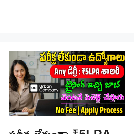
పరీక్ష లేకుండా ₹5LPA