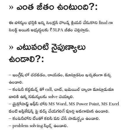
» ఎంత జీతం ఉంటుంది?:
ఈ పోస్టుల భర్తీకి అన్ని సెలక్షన్ రౌండ్స్ క్లియర్ చేసుకొని final గా
సెలక్ట్ అయిన అభ్యర్థులకు ₹5LPA జీతం చెల్లిస్తారు.
» ఎటువంటి నైపుణ్యాలు
ఉండాలి?:
– ఇంగ్లీష్ లో చదవడం, రాయడం, మాట్లాడటం ఖచ్చితంగా వచ్చి
ఉండాలి.
– కంపెనీ కస్టమర్స్ తో call, చాట్, ఇమెయిల్ ద్వారా మాట్లాడుతూ
వారికి ఉన్న సమస్యలను solve చెయ్యాలి.
– మైక్రోసాఫ్ట్ ఆఫీస్ లోని MS Word, MS Power Point, MS Excel
వంటి అప్లికేషన్స్ పై వర్క్ చేయగలిగే పూర్తి అవగాహన ఉండాలి.
– కంపెనీలోని టీంతో కలిసి పని చేసే సామర్ధ్యం ఉండాలి.
– problem solving స్కిల్స్ ఉండాలి.