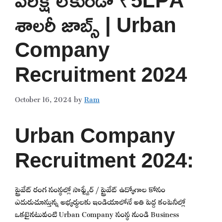
శాలరీ జాబ్స్ | Urban
Company
Recruitment 2024
October 16, 2024
by
Ram
Urban Company
Recruitment 2024:
ప్రైవేట్ రంగ సంస్థల్లో సాఫ్ట్వేర్ / ప్రైవేట్ ఉద్యోగాల కోసం
ఎదురుచూస్తున్న అభ్యర్థులకు ఇండియాలోనే అతి పెద్ద కంపెనీల్లో
ఒకటైనటువంటి Urban Company సంస్థ నుండి Business