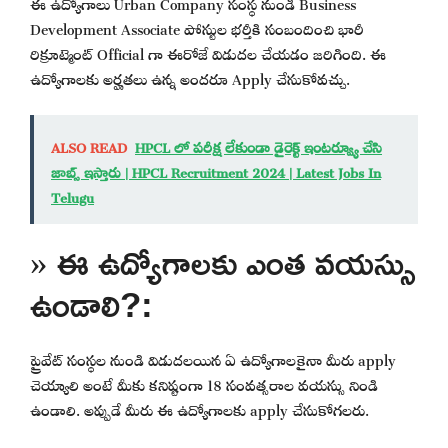
ఈ ఉద్యోగాలు Urban Company సంస్థ నుండి Business
Development Associate పోస్టుల భర్తీకి సంబందించి భారీ
రిక్రూట్మెంట్ Official గా ఈరోజే విడుదల చేయడం జరిగింది. ఈ
ఉద్యోగాలకు అర్హతలు ఉన్న అందరూ Apply చేసుకోవచ్చు.
ALSO READ
HPCL లో పరీక్ష లేకుండా డైరెక్ట్ ఇంటర్వ్యూ చేసి
జాబ్స్ ఇస్తారు | HPCL Recruitment 2024 | Latest Jobs In
Telugu
» ఈ ఉద్యోగాలకు ఎంత వయస్సు
ఉండాలి?:
ప్రైవేట్ సంస్థల నుండి విడుదలయిన ఏ ఉద్యోగాలకైనా మీరు apply
చెయ్యాలి అంటే మీకు కనిష్టంగా 18 సంవత్సరాల వయస్సు నిండి
ఉండాలి. అప్పుడే మీరు ఈ ఉద్యోగాలకు apply చేసుకోగలరు.