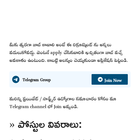
మీకు త్వరగా జాబ్ కావాలి అంటే ఈ రిక్రూట్మెంట్ ను అస్సలు
వదులుకోవద్దు. వెంటనే apply చేసినవారికి ఖచ్చితంగా జాబ్ వచ్చే
అవకాశం ఉంటుంది. కాబట్టి ఆలస్యం చెయ్యకుండా అప్లికేషన్ పెట్టండి.
Join Now
Telegram Group
మరిన్ని ప్రయివేట్ / సాఫ్ట్వేర్ ఉద్యోగాల సమాచారం కోసం మా
Telegram channel లో Join అవ్వండి.
» పోస్టుల వివరాలు: