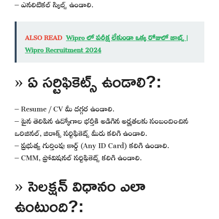
– ఎనలిటికల్ స్కిల్స్ ఉండాలి.
ALSO READ
Wipro లో పరీక్ష లేకుండా ఒక్క రోజులో జాబ్స్ |
Wipro Recruitment 2024
» ఏ సర్టిఫికెట్స్ ఉండాలి?:
– Resume / CV మీ దగ్గర ఉండాలి.
– పైన తెలిపిన ఉద్యోగాల భర్తీకి అడిగిన అర్హతలకు సంబందించిన
ఒరిజినల్, జిరాక్స్ సర్టిఫికెట్స్ మీరు కలిగి ఉండాలి.
– ప్రభుత్వ గుర్తింపు కార్డ్ (Any ID Card) కలిగి ఉండాలి.
– CMM, ప్రోవిషనల్ సర్టిఫికెట్స్ కలిగి ఉండాలి.
» సెలక్షన్ విధానం ఎలా
ఉంటుంది?: