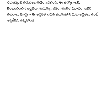
రిక్రూట్మెంట్ విడుదలకావడం జరిగింది. ఈ ఉద్యోగాలకు
సంబందించిన అర్హతలు, వయస్సు, జీతం, ఎంపిక విధానం, ఇతర
వివరాలు పూర్తిగా ఈ ఆర్టికల్ చదివి తెలుసుకొని మీకు అర్హతలు ఉంటే
అప్లికేషన్ పెట్టుకోండి.