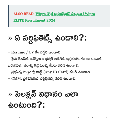
ALSO READ
Wipro కొత్త రిక్రూట్మెంట్ వచ్చింది | Wipro
ELITE Recruitment 2024
» ఏ సర్టిఫికెట్స్ ఉండాలి?:
– Resume / CV మీ దగ్గర ఉండాలి.
– పైన తెలిపిన ఉద్యోగాల భర్తీకి అడిగిన అర్హతలకు సంబందించిన
ఒరిజినల్, జిరాక్స్ సర్టిఫికెట్స్ మీరు కలిగి ఉండాలి.
– ప్రభుత్వ గుర్తింపు కార్డ్ (Any ID Card) కలిగి ఉండాలి.
– CMM, ప్రోవిషనల్ సర్టిఫికెట్స్ కలిగి ఉండాలి.
» సెలక్షన్ విధానం ఎలా
ఉంటుంది?: