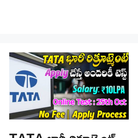
TATA భారీ రిక్రూట్మెంట్