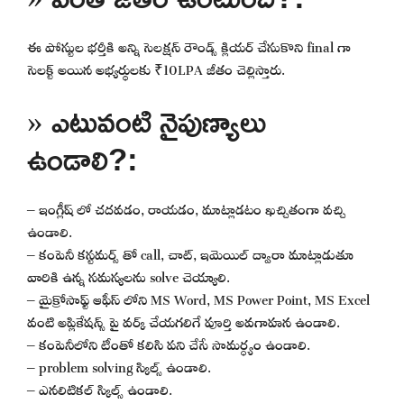
ఈ పోస్టుల భర్తీకి అన్ని సెలక్షన్ రౌండ్స్ క్లియర్ చేసుకొని final గా
సెలక్ట్ అయిన అభ్యర్థులకు ₹10LPA జీతం చెల్లిస్తారు.
» ఎటువంటి నైపుణ్యాలు
ఉండాలి?:
– ఇంగ్లీష్ లో చదవడం, రాయడం, మాట్లాడటం ఖచ్చితంగా వచ్చి
ఉండాలి.
– కంపెనీ కస్టమర్స్ తో call, చాట్, ఇమెయిల్ ద్వారా మాట్లాడుతూ
వారికి ఉన్న సమస్యలను solve చెయ్యాలి.
– మైక్రోసాఫ్ట్ ఆఫీస్ లోని MS Word, MS Power Point, MS Excel
వంటి అప్లికేషన్స్ పై వర్క్ చేయగలిగే పూర్తి అవగాహన ఉండాలి.
– కంపెనీలోని టీంతో కలిసి పని చేసే సామర్ధ్యం ఉండాలి.
– problem solving స్కిల్స్ ఉండాలి.
– ఎనలిటికల్ స్కిల్స్ ఉండాలి.