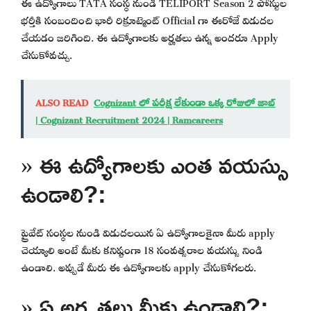
ఈ ఉద్యోగాలు TATA సంస్థ నుండి TELIPORT Season 2 పోస్టుల
భర్తీకి సంబందించి భారీ రిక్రూట్మెంట్ Official గా ఈరోజే విడుదల
చేయడం జరిగింది. ఈ ఉద్యోగాలకు అర్హతలు ఉన్న అందరూ Apply
చేసుకోవచ్చు.
ALSO READ
Cognizant లో పరీక్ష లేకుండా ఒక్క రోజులో జాబ్
| Cognizant Recruitment 2024 | Ramcareers
» ఈ ఉద్యోగాలకు ఎంత వయస్సు
ఉండాలి?:
ప్రైవేట్ సంస్థల నుండి విడుదలయిన ఏ ఉద్యోగాలకైనా మీరు apply
చెయ్యాలి అంటే మీకు కనిష్టంగా 18 సంవత్సరాల వయస్సు నిండి
ఉండాలి. అప్పుడే మీరు ఈ ఉద్యోగాలకు apply చేసుకోగలరు.
» ఏ అర్హతలు మీకు ఉండాలి?: