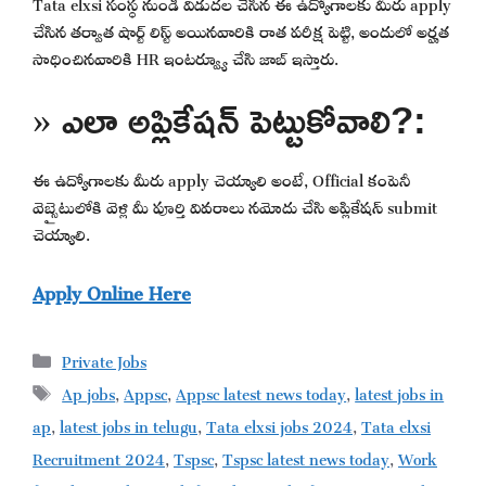
Tata elxsi సంస్థ నుండి విడుదల చేసిన ఈ ఉద్యోగాలకు మీరు apply
చేసిన తర్వాత షార్ట్ లిస్ట్ అయినవారికి రాత పరీక్ష పెట్టి, అందులో అర్హత
సాధించినవారికి HR ఇంటర్వ్యూ చేసి జాబ్ ఇస్తారు.
» ఎలా అప్లికేషన్ పెట్టుకోవాలి?:
ఈ ఉద్యోగాలకు మీరు apply చెయ్యాలి అంటే, Official కంపెనీ
వెబ్సైటులోకి వెళ్లి మీ పూర్తి వివరాలు నమోదు చేసి అప్లికేషన్ submit
చెయ్యాలి.
Apply Online Here
Categories
Private Jobs
Tags
Ap jobs
,
Appsc
,
Appsc latest news today
,
latest jobs in
ap
,
latest jobs in telugu
,
Tata elxsi jobs 2024
,
Tata elxsi
Recruitment 2024
,
Tspsc
,
Tspsc latest news today
,
Work