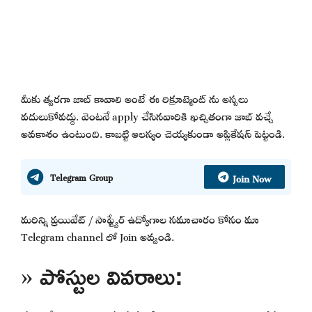
మీకు త్వరగా జాబ్ కావాలి అంటే ఈ రిక్రూట్మెంట్ ను అస్సలు
వదులుకోవద్దు. వెంటనే apply చేసినవారికి ఖచ్చితంగా జాబ్ వచ్చే
అవకాశం ఉంటుంది. కాబట్టి ఆలస్యం చెయ్యకుండా అప్లికేషన్ పెట్టండి.
Join Now
Telegram Group
మరిన్ని ప్రయివేట్ / సాఫ్ట్వేర్ ఉద్యోగాల సమాచారం కోసం మా
Telegram channel లో Join అవ్వండి.
» పోస్టుల వివరాలు: