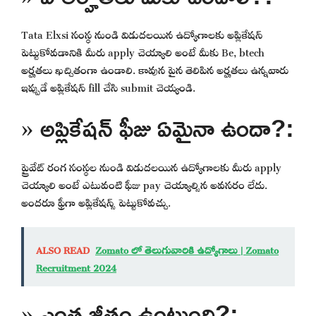
Tata Elxsi సంస్థ నుండి విడుదలయిన ఉద్యోగాలకు అప్లికేషన్
పెట్టుకోవడానికి మీరు apply చెయ్యాలి అంటే మీకు Be, btech
అర్హతలు ఖచ్చితంగా ఉండాలి. కావున పైన తెలిపిన అర్హతలు ఉన్నవారు
ఇప్పుడే అప్లికేషన్ fill చేసి submit చెయ్యండి.
» అప్లికేషన్ ఫీజు ఏమైనా ఉందా?:
ప్రైవేట్ రంగ సంస్థల నుండి విడుదలయిన ఉద్యోగాలకు మీరు apply
చెయ్యాలి అంటే ఎటువంటి ఫీజు pay చెయ్యాల్సిన అవసరం లేదు.
అందరూ ఫ్రీగా అప్లికేషన్స్ పెట్టుకోవచ్చు.
ALSO READ
Zomato లో తెలుగువారికి ఉద్యోగాలు | Zomato
Recruitment 2024
» ఎంత జీతం ఉంటుంది?: