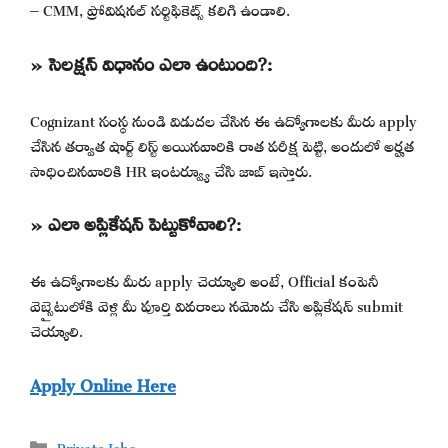
– CMM, ప్రోవిషనల్ సర్టిఫికెట్స్ కలిగి ఉండాలి.
» సెలక్షన్ విధానం ఎలా ఉంటుంది?:
Cognizant సంస్థ నుండి విడుదల చేసిన ఈ ఉద్యోగాలకు మీరు apply
చేసిన తర్వాత షార్ట్ లిస్ట్ అయినవారికి రాత పరీక్ష పెట్టి, అందులో అర్హత
సాధించినవారికి HR ఇంటర్వ్యూ చేసి జాబ్ ఇస్తారు.
» ఎలా అప్లికేషన్ పెట్టుకోవాలి?:
ఈ ఉద్యోగాలకు మీరు apply చెయ్యాలి అంటే, Official కంపెనీ
వెబ్సైటులోకి వెళ్లి మీ పూర్తి వివరాలు నమోదు చేసి అప్లికేషన్ submit
చెయ్యాలి.
Apply Online Here
Categories
Private Jobs