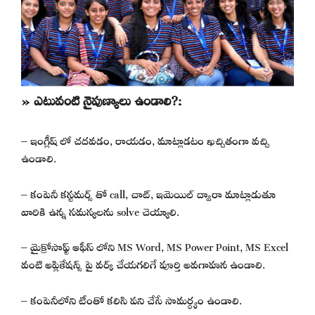
» ఎటువంటి నైపుణ్యాలు ఉండాలి?:
– ఇంగ్లీష్ లో చదవడం, రాయడం, మాట్లాడటం ఖచ్చితంగా వచ్చి
ఉండాలి.
– కంపెనీ కస్టమర్స్ తో call, చాట్, ఇమెయిల్ ద్వారా మాట్లాడుతూ
వారికి ఉన్న సమస్యలను solve చెయ్యాలి.
– మైక్రోసాఫ్ట్ ఆఫీస్ లోని MS Word, MS Power Point, MS Excel
వంటి అప్లికేషన్స్ పై వర్క్ చేయగలిగే పూర్తి అవగాహన ఉండాలి.
– కంపెనీలోని టీంతో కలిసి పని చేసే సామర్ధ్యం ఉండాలి.