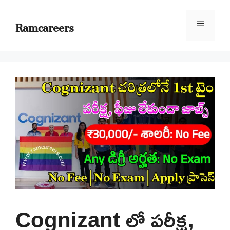
Skip
to
Ramcareers
Menu
content
Cognizant లో పరీక్ష,