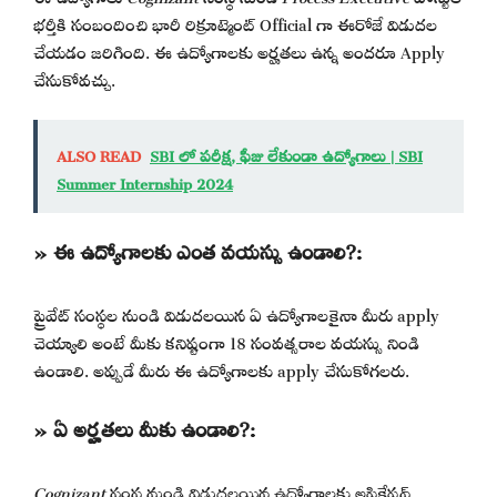
భర్తీకి సంబందించి భారీ రిక్రూట్మెంట్ Official గా ఈరోజే విడుదల
చేయడం జరిగింది. ఈ ఉద్యోగాలకు అర్హతలు ఉన్న అందరూ Apply
చేసుకోవచ్చు.
ALSO READ
SBI లో పరీక్ష, ఫీజు లేకుండా ఉద్యోగాలు | SBI
Summer Internship 2024
» ఈ ఉద్యోగాలకు ఎంత వయస్సు ఉండాలి?:
ప్రైవేట్ సంస్థల నుండి విడుదలయిన ఏ ఉద్యోగాలకైనా మీరు apply
చెయ్యాలి అంటే మీకు కనిష్టంగా 18 సంవత్సరాల వయస్సు నిండి
ఉండాలి. అప్పుడే మీరు ఈ ఉద్యోగాలకు apply చేసుకోగలరు.
» ఏ అర్హతలు మీకు ఉండాలి?:
Cognizant
సంస్థ నుండి విడుదలయిన ఉద్యోగాలకు అప్లికేషన్