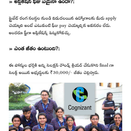
» అప్లికేషన్ ఫీజు ఏమైనా ఉందా?:
ప్రైవేట్ రంగ సంస్థల నుండి విడుదలయిన ఉద్యోగాలకు మీరు apply
చెయ్యాలి అంటే ఎటువంటి ఫీజు pay చెయ్యాల్సిన అవసరం లేదు.
అందరూ ఫ్రీగా అప్లికేషన్స్ పెట్టుకోవచ్చు.
» ఎంత జీతం ఉంటుంది?:
ఈ పోస్టుల భర్తీకి అన్ని సెలక్షన్ రౌండ్స్ క్లియర్ చేసుకొని final గా
సెలక్ట్ అయిన అభ్యర్థులకు ₹30,000/- జీతం చెల్లిస్తారు.