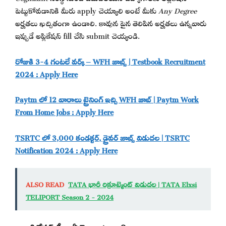
పెట్టుకోవడానికి మీరు apply చెయ్యాలి అంటే మీకు
Any Degree
అర్హతలు ఖచ్చితంగా ఉండాలి. కావున పైన తెలిపిన అర్హతలు ఉన్నవారు
ఇప్పుడే అప్లికేషన్ fill చేసి submit చెయ్యండి.
రోజుకి 3-4 గంటలే వర్క్ – WFH జాబ్స్ | Testbook Recruitment
2024 : Apply Here
Paytm లో 12 వారాలు ట్రైనింగ్ ఇచ్చి WFH జాబ్ | Paytm Work
From Home Jobs : Apply Here
TSRTC లో 3,000 కండక్టర్, డ్రైవర్ జాబ్స్ విడుదల | TSRTC
Notification 2024 : Apply Here
ALSO READ
TATA భారీ రిక్రూట్మెంట్ విడుదల | TATA Elxsi
TELIPORT Season 2 - 2024