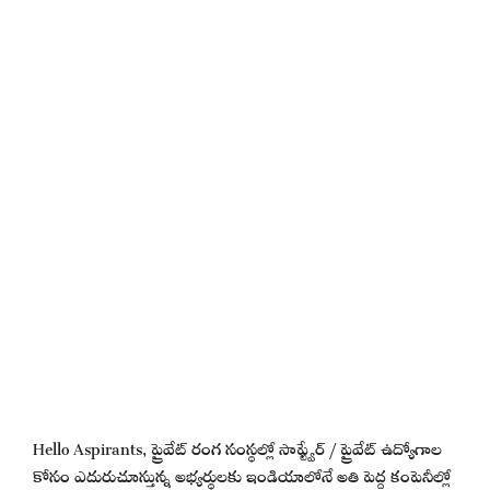
Hello Aspirants, ప్రైవేట్ రంగ సంస్థల్లో సాఫ్ట్వేర్ / ప్రైవేట్ ఉద్యోగాల
కోసం ఎదురుచూస్తున్న అభ్యర్థులకు ఇండియాలోనే అతి పెద్ద కంపెనీల్లో