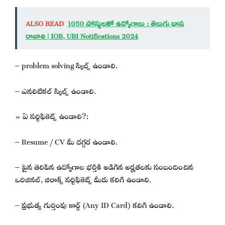
ALSO READ
1050 పోస్టులతో ఉద్యోగాలు : తెలుగు భాష
రావాలి | IOB, UBI Notifications 2024
– problem solving స్కిల్స్ ఉండాలి.
– ఎనలిటికల్ స్కిల్స్ ఉండాలి.
» ఏ సర్టిఫికెట్స్ ఉండాలి?:
– Resume / CV మీ దగ్గర ఉండాలి.
– పైన తెలిపిన ఉద్యోగాల భర్తీకి అడిగిన అర్హతలకు సంబందించిన
ఒరిజినల్, జిరాక్స్ సర్టిఫికెట్స్ మీరు కలిగి ఉండాలి.
– ప్రభుత్వ గుర్తింపు కార్డ్ (Any ID Card) కలిగి ఉండాలి.