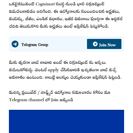
ఒకటైనటువంటి
Cognizant
సంస్థ నుండి భారీ రిక్రూట్మెంట్
విడుదలకావడం జరిగింది. ఈ ఉద్యోగాలకు సంబందించిన అర్హతలు,
వయస్సు, జీతం, ఎంపిక విధానం, ఇతర వివరాలు పూర్తిగా ఈ ఆర్టికల్
చదివి తెలుసుకొని మీకు అర్హతలు ఉంటే అప్లికేషన్ పెట్టుకోండి.
Join Now
Telegram Group
మీకు త్వరగా జాబ్ కావాలి అంటే ఈ రిక్రూట్మెంట్ ను అస్సలు
వదులుకోవద్దు. వెంటనే apply చేసినవారికి ఖచ్చితంగా జాబ్ వచ్చే
అవకాశం ఉంటుంది. కాబట్టి ఆలస్యం చెయ్యకుండా అప్లికేషన్ పెట్టండి.
మరిన్ని ప్రయివేట్ / సాఫ్ట్వేర్ ఉద్యోగాల సమాచారం కోసం మా
Telegram channel లో Join అవ్వండి