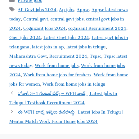
Tags
AP Govt jobs 2024
,
Ap jobs
,
Appsc
,
Appsc latest news
today
,
Central govt
,
central govt jobs
,
central govt jobs in
2024
,
Cognizant Jobs 2024
,
cognizant Recruitment 2024
,
Govt jobs 2024
,
Latest Govt Jobs 2024
,
Latest govt jobs in
telangana
,
latest jobs in ap
,
latest jobs in telugu
,
Maharashtra Govt
,
Recruitment 2024
,
Tspsc
,
Tspsc latest
news today
,
Work from home jobs
,
Work from home jobs
2024
,
Work from home jobs for freshers
,
Work from home
jobs for women
,
Work from home jobs in telugu
రోజుకి 3-4 గంటలే వర్క్ – WFH జాబ్స్ | Latest Jobs In
Telugu | Testbook Recruitment 2024
ఈ WFH జాబ్స్ అస్సలు వదలొద్దు | Latest Jobs In Telugu |
Mentor Match Work From Home Jobs 2024