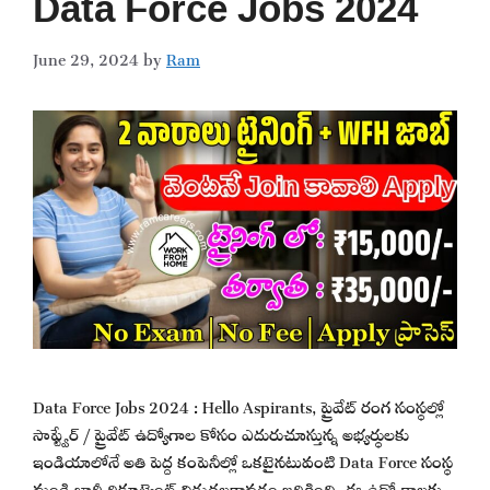
Data Force Jobs 2024
June 29, 2024
by
Ram
Data Force Jobs 2024 : Hello Aspirants, ప్రైవేట్ రంగ సంస్థల్లో
సాఫ్ట్వేర్ / ప్రైవేట్ ఉద్యోగాల కోసం ఎదురుచూస్తున్న అభ్యర్థులకు
ఇండియాలోనే అతి పెద్ద కంపెనీల్లో ఒకటైనటువంటి Data Force సంస్థ
నుండి భారీ రిక్రూట్మెంట్ విడుదలకావడం జరిగింది. ఈ ఉద్యోగాలకు