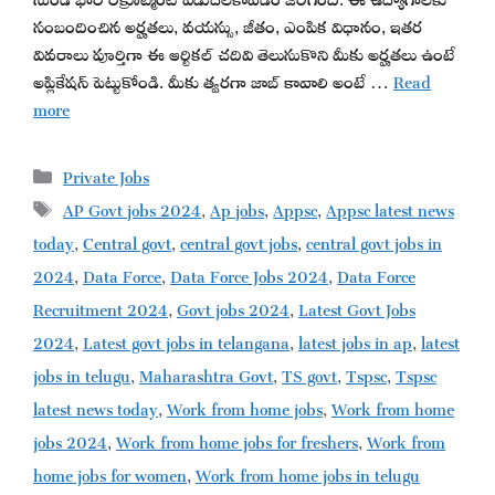
సంబందించిన అర్హతలు, వయస్సు, జీతం, ఎంపిక విధానం, ఇతర
వివరాలు పూర్తిగా ఈ ఆర్టికల్ చదివి తెలుసుకొని మీకు అర్హతలు ఉంటే
అప్లికేషన్ పెట్టుకోండి. మీకు త్వరగా జాబ్ కావాలి అంటే …
Read
more
Categories
Private Jobs
Tags
AP Govt jobs 2024
,
Ap jobs
,
Appsc
,
Appsc latest news
today
,
Central govt
,
central govt jobs
,
central govt jobs in
2024
,
Data Force
,
Data Force Jobs 2024
,
Data Force
Recruitment 2024
,
Govt jobs 2024
,
Latest Govt Jobs
2024
,
Latest govt jobs in telangana
,
latest jobs in ap
,
latest
jobs in telugu
,
Maharashtra Govt
,
TS govt
,
Tspsc
,
Tspsc
latest news today
,
Work from home jobs
,
Work from home
jobs 2024
,
Work from home jobs for freshers
,
Work from
home jobs for women
,
Work from home jobs in telugu