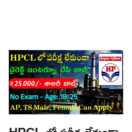
HPCL లో పరీక్ష లేకుండా