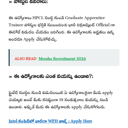
» పోస్టుల వివరాలు:
ఈ ఉద్యోగాలు HPCL సంస్థ నుండి Graduate Apprentice
Trainee పోస్టుల భర్తీకి సంబందించి భారీ రిక్రూట్మెంట్ Official గా
ఈరోజే విడుదల చేయడం జరిగింది. ఈ ఉద్యోగాలకు అర్హతలు ఉన్న
అందరూ Apply చేసుకోవచ్చు.
ALSO READ
Meesho Recruitment 2024
» ఈ ఉద్యోగాలకు ఎంత వయస్సు ఉండాలి?:
ప్రైవేట్ సంస్థల నుండి విడుదలయిన ఏ ఉద్యోగాలకైనా మీరు apply
చెయ్యాలి అంటే మీకు కనిష్టంగా 18 సంవత్సరాల వయస్సు నిండి
ఉండాలి. అప్పుడే మీరు ఈ ఉద్యోగాలకు apply చేసుకోగలరు.
Intel కంపెనీలో భారీగా WFH జాబ్స్ : Apply Here