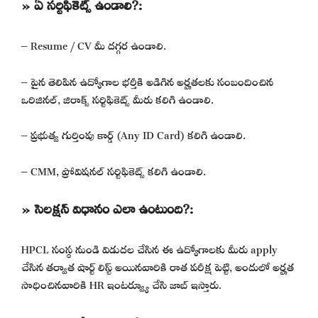
» ఏ సర్టిఫికెట్స్ ఉండాలి?:
– Resume / CV మీ దగ్గర ఉండాలి.
– పైన తెలిపిన ఉద్యోగాల భర్తీకి అడిగిన అర్హతలకు సంబందించిన
ఒరిజినల్, జిరాక్స్ సర్టిఫికెట్స్ మీరు కలిగి ఉండాలి.
– ప్రభుత్వ గుర్తింపు కార్డ్ (Any ID Card) కలిగి ఉండాలి.
– CMM, ప్రోవిషనల్ సర్టిఫికెట్స్ కలిగి ఉండాలి.
» సెలక్షన్ విధానం ఎలా ఉంటుంది?:
HPCL సంస్థ నుండి విడుదల చేసిన ఈ ఉద్యోగాలకు మీరు apply
చేసిన తర్వాత షార్ట్ లిస్ట్ అయినవారికి రాత పరీక్ష పెట్టి, అందులో అర్హత
సాధించినవారికి HR ఇంటర్వ్యూ చేసి జాబ్ ఇస్తారు.