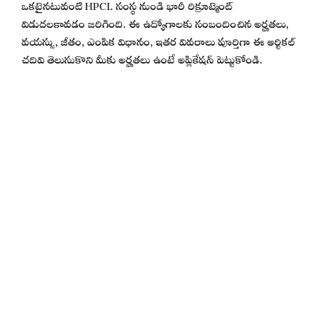
ఒకటైనటువంటి HPCL సంస్థ నుండి భారీ రిక్రూట్మెంట్
విడుదలకావడం జరిగింది. ఈ ఉద్యోగాలకు సంబందించిన అర్హతలు,
వయస్సు, జీతం, ఎంపిక విధానం, ఇతర వివరాలు పూర్తిగా ఈ ఆర్టికల్
చదివి తెలుసుకొని మీకు అర్హతలు ఉంటే అప్లికేషన్ పెట్టుకోండి.