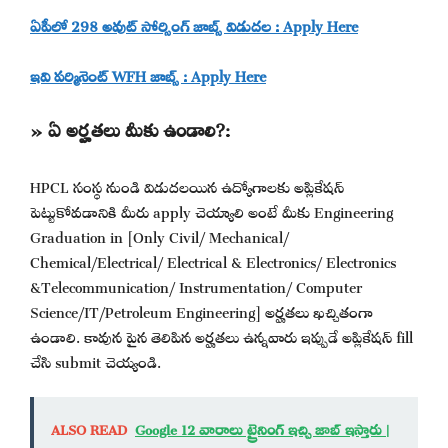
ఏపీలో 298 అవుట్ సోర్సింగ్ జాబ్స్ విడుదల : Apply Here
ఇవి పర్మినెంట్ WFH జాబ్స్ : Apply Here
» ఏ అర్హతలు మీకు ఉండాలి?:
HPCL సంస్థ నుండి విడుదలయిన ఉద్యోగాలకు అప్లికేషన్
పెట్టుకోవడానికి మీరు apply చెయ్యాలి అంటే మీకు Engineering
Graduation in [Only Civil/ Mechanical/
Chemical/Electrical/ Electrical & Electronics/ Electronics
&Telecommunication/ Instrumentation/ Computer
Science/IT/Petroleum Engineering] అర్హతలు ఖచ్చితంగా
ఉండాలి. కావున పైన తెలిపిన అర్హతలు ఉన్నవారు ఇప్పుడే అప్లికేషన్ fill
చేసి submit చెయ్యండి.
ALSO READ
Google 12 వారాలు ట్రైనింగ్ ఇచ్చి జాబ్ ఇస్తారు |