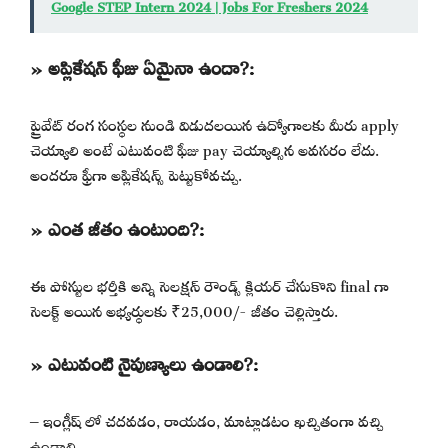
Google STEP Intern 2024 | Jobs For Freshers 2024
» అప్లికేషన్ ఫీజు ఏమైనా ఉందా?:
ప్రైవేట్ రంగ సంస్థల నుండి విడుదలయిన ఉద్యోగాలకు మీరు apply
చెయ్యాలి అంటే ఎటువంటి ఫీజు pay చెయ్యాల్సిన అవసరం లేదు.
అందరూ ఫ్రీగా అప్లికేషన్స్ పెట్టుకోవచ్చు.
» ఎంత జీతం ఉంటుంది?:
ఈ పోస్టుల భర్తీకి అన్ని సెలక్షన్ రౌండ్స్ క్లియర్ చేసుకొని final గా
సెలక్ట్ అయిన అభ్యర్థులకు ₹25,000/- జీతం చెల్లిస్తారు.
» ఎటువంటి నైపుణ్యాలు ఉండాలి?:
– ఇంగ్లీష్ లో చదవడం, రాయడం, మాట్లాడటం ఖచ్చితంగా వచ్చి
ఉండాలి.