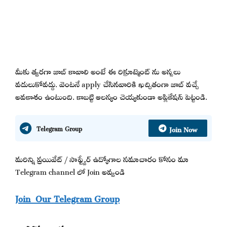
మీకు త్వరగా జాబ్ కావాలి అంటే ఈ రిక్రూట్మెంట్ ను అస్సలు
వదులుకోవద్దు. వెంటనే apply చేసినవారికి ఖచ్చితంగా జాబ్ వచ్చే
అవకాశం ఉంటుంది. కాబట్టి ఆలస్యం చెయ్యకుండా అప్లికేషన్ పెట్టండి.
Join Now
Telegram Group
మరిన్ని ప్రయివేట్ / సాఫ్ట్వేర్ ఉద్యోగాల సమాచారం కోసం మా
Telegram channel లో Join అవ్వండి
Join Our Telegram Group