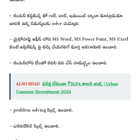
– కంపెనీ కస్టమర్స్ తో call, చాట్, ఇమెయిల్ ద్వారా మాట్లాడుతూ
వారికి ఉన్న సమస్యలను solve చెయ్యాలి.
– మైక్రోసాఫ్ట్ ఆఫీస్ లోని MS Word, MS Power Point, MS Excel
వంటి అప్లికేషన్స్ పై వర్క్ చేయగలిగే పూర్తి అవగాహన ఉండాలి.
– కంపెనీలోని టీంతో కలిసి పని చేసే సామర్ధ్యం ఉండాలి.
ALSO READ
పరీక్ష లేకుండా ₹5LPA శాలరీ జాబ్స్ | Urban
Company Recruitment 2024
– problem solving స్కిల్స్ ఉండాలి.
– ఎనలిటికల్ స్కిల్స్ ఉండాలి.