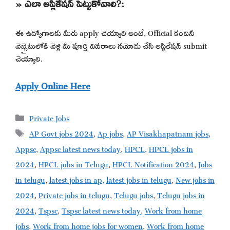
» ఎలా అప్లికేషన్ పెట్టుకోవాలి?:
ఈ ఉద్యోగాలకు మీరు apply చెయ్యాలి అంటే, Official కంపెనీ
వెబ్సైటులోకి వెళ్లి మీ పూర్తి వివరాలు నమోదు చేసి అప్లికేషన్ submit
చెయ్యాలి.
Apply Online Here
Categories
Private Jobs
Tags
AP Govt jobs 2024
,
Ap jobs
,
AP Visakhapatnam jobs
,
Appsc
,
Appsc latest news today
,
HPCL
,
HPCL jobs in
2024
,
HPCL jobs in Telugu
,
HPCL Notification 2024
,
Jobs
in telugu
,
latest jobs in ap
,
latest jobs in telugu
,
New jobs in
2024
,
Private jobs in telugu
,
Telugu jobs
,
Telugu jobs in
2024
,
Tspsc
,
Tspsc latest news today
,
Work from home
jobs
,
Work from home jobs for women
,
Work from home