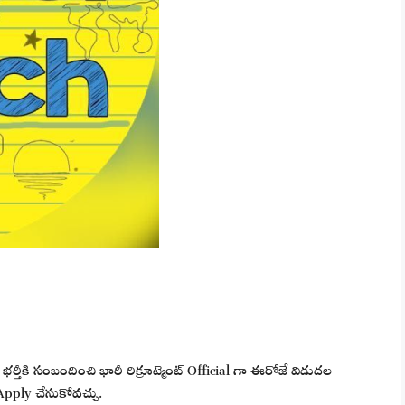
 భర్తీకి సంబందించి భారీ రిక్రూట్మెంట్ Official గా ఈరోజే విడుదల
pply చేసుకోవచ్చు.