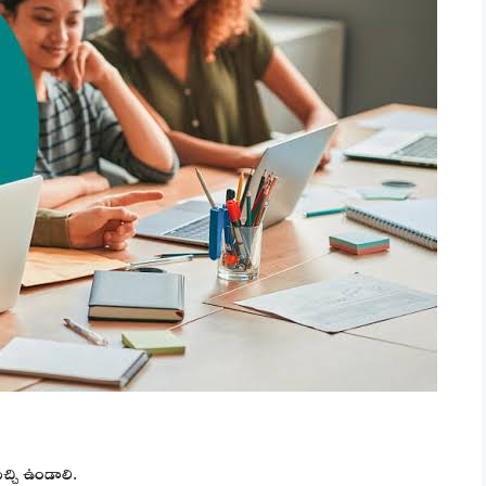
్చి ఉండాలి.