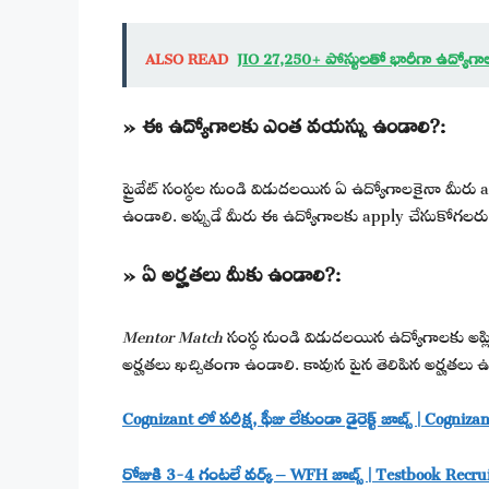
ALSO READ
JIO 27,250+ పోస్టులతో భారీగా ఉద్యోగాల
» ఈ ఉద్యోగాలకు ఎంత వయస్సు ఉండాలి?:
ప్రైవేట్ సంస్థల నుండి విడుదలయిన ఏ ఉద్యోగాలకైనా మీరు 
ఉండాలి. అప్పుడే మీరు ఈ ఉద్యోగాలకు apply చేసుకోగలరు
» ఏ అర్హతలు మీకు ఉండాలి?:
Mentor Match
సంస్థ నుండి విడుదలయిన ఉద్యోగాలకు అప్లి
అర్హతలు ఖచ్చితంగా ఉండాలి. కావున పైన తెలిపిన అర్హతలు ఉన్న
Cognizant లో పరీక్ష, ఫీజు లేకుండా డైరెక్ట్ జాబ్స్ | Cog
రోజుకి 3-4 గంటలే వర్క్ – WFH జాబ్స్ | Testbook Rec