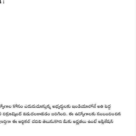
 :
ేట్ ఉద్యోగాల కోసం ఎదురుచూస్తున్న అభ్యర్థులకు ఇండియాలోనే అతి పెద్ద
రీ రిక్రూట్మెంట్ విడుదలకావడం జరిగింది. ఈ ఉద్యోగాలకు సంబందించిన
ిగా ఈ ఆర్టికల్ చదివి తెలుసుకొని మీకు అర్హతలు ఉంటే అప్లికేషన్