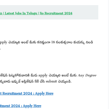
ు | Latest Jobs In Telugu | Jio Recruitment 2024
apply చెయ్యాలి అంటే మీకు కనిష్టంగా 18 సంవత్సరాల వయస్సు నిండి
.
కేషన్ పెట్టుకోవడానికి మీరు apply చెయ్యాలి అంటే మీకు
Any Degree
వారు ఇప్పుడే అప్లికేషన్ fill చేసి submit చెయ్యండి.
nizant Recruitment 2024 : Apply Here
ruitment 2024 : Apply Here