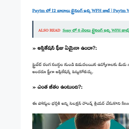
Paytm లో 12 వారాలు ట్రైనింగ్ ఇచ్చి WFH జాబ్ | Payt
ALSO READ
Sony లో 6 నెలలు ట్రైనింగ్ ఇచ్చి WFH జా
» అప్లికేషన్ ఫీజు ఏమైనా ఉందా?:
ప్రైవేట్ రంగ సంస్థల నుండి విడుదలయిన ఉద్యోగాలకు మీరు 
అందరూ ఫ్రీగా అప్లికేషన్స్ పెట్టుకోవచ్చు.
» ఎంత జీతం ఉంటుంది?:
ఈ పోస్టుల భర్తీకి అన్ని సెలక్షన్ రౌండ్స్ క్లియర్ చేసుకొని fi