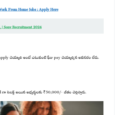
m Work From Home Jobs : Apply Here
బ్స్ | Sony Recruitment 2024
apply చెయ్యాలి అంటే ఎటువంటి ఫీజు pay చెయ్యాల్సిన అవసరం లేదు.
nal గా సెలక్ట్ అయిన అభ్యర్థులకు ₹50,000/- జీతం చెల్లిస్తారు.