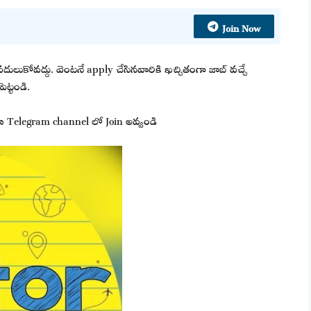
Join Now
వదులుకోవద్దు. వెంటనే apply చేసినవారికి ఖచ్చితంగా జాబ్ వచ్చే
ెట్టండి.
 మా Telegram channel లో Join అవ్వండి