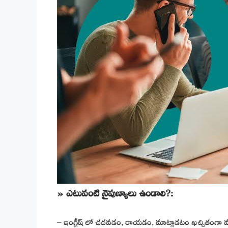
» ఎటువంటి నైపుణ్యాలు ఉండాలి?:
– ఇంగ్లీష్ లో చదవడం, రాయడం, మాట్లాడటం ఖచ్చితంగా వచ