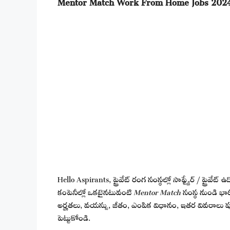
Mentor Match Work From Home Jobs 2024
Hello Aspirants, ప్రైవేట్ రంగ సంస్థల్లో సాఫ్ట్వేర్ / ప్రైవ
కంపెనీల్లో ఒకటైనటువంటి
Mentor Match
సంస్థ నుండి భా
అర్హతలు, వయస్సు, జీతం, ఎంపిక విధానం, ఇతర వివరాలు పూర్త
పెట్టుకోండి.