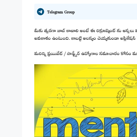
Telegram Group
మీకు త్వరగా జాబ్ కావాలి అంటే ఈ రిక్రూట్మెంట్ ను అస్సలు 
అవకాశం ఉంటుంది. కాబట్టి ఆలస్యం చెయ్యకుండా అప్లికేషన్ ప
మరిన్ని ప్రయివేట్ / సాఫ్ట్వేర్ ఉద్యోగాల సమాచారం కోసం