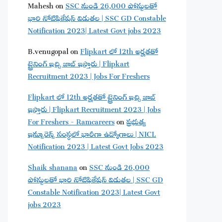
Mahesh
on
SSC నుండి 26,000 పోస్టులతో
భారి నోటిఫికేషన్ విడుతల | SSC GD Constable
Notification 2023| Latest Govt jobs 2023
B.venugopal
on
Flipkart లో 12th అర్హతతో
ట్రైనింగ్ ఇచ్చి జాబ్ ఇస్తారు | Flipkart
Recruitment 2023 | Jobs For Freshers
Flipkart లో 12th అర్హతతో ట్రైనింగ్ ఇచ్చి జాబ్
ఇస్తారు | Flipkart Recruitment 2023 | Jobs
For Freshers - Ramcareers
on
ప్రభుత్వ
ఇన్సూరెన్స్ సంస్థలో భారీగా ఉద్యోగాలు | NICL
Notification 2023 | Latest Govt Jobs 2023
Shaik shanana
on
SSC నుండి 26,000
పోస్టులతో భారి నోటిఫికేషన్ విడుతల | SSC GD
Constable Notification 2023| Latest Govt
jobs 2023