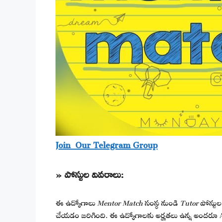
Join Our Telegram Group
» పోస్టుల వివరాలు:
ఈ ఉద్యోగాలు
Mentor Match
సంస్థ నుండి
Tutor
పోస్టుల
చేయడం జరిగింది. ఈ ఉద్యోగాలకు అర్హతలు ఉన్న అందరూ A